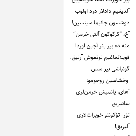
غیم دادلار درد اولوب
سون جانیما سینسین!
“کرکوکون آلتی خرمن”
ده بیر یئر آچین اوردا
انماغیم توتموش آرتیق.
باشی بیر سس
اسین روحومو:
، یانمیش خرمن‌لری
ریق
 تؤکونتو خویرات‌لاری
یق!