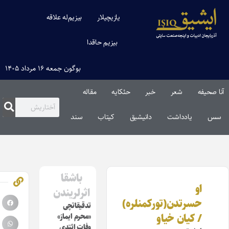
یازیچیلار
بیزیم‌له علاقه
بیزیم حاقدا
بوگون جمعه ۱۶ مرداد ۱۴۰۵
فه
شعر
خبر
حئکایه
مقاله‌
یادداشت
دانیشیق
کیتاب
سند
باشقا
او
اثرلریندن
حسرتدن(تورکمنلره)
تدقیقاتچی
/ کیان خیاو
«محرم ایماز»
وفات ائتدی