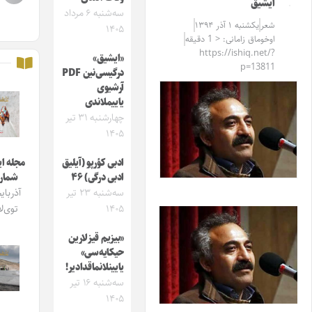
ایشیق
سه‌شنبه ۶ مرداد
شعر
یکشنبه ۱ آذر ۱۳۹۴
۱۴۰۵
اوخوماق زامانی: < 1 دقیقه
https://ishiq.net/?
«ایشیق»
p=13811
درگیسی‌نین PDF
آرشیوی
یاییملاندی
چهارشنبه ۳۱ تیر
۱۴۰۵
ادبی کؤرپو (آیلیق
مجله ایشیق
ادبی درگی) ۴۶
شماره 4
سه‌شنبه ۲۳ تیر
آذربایجان
۱۴۰۵
توی‌لاری
«بیزیم قیزلارین
حیکایه‌سی»
یایینلانماقدادیر!
سه‌شنبه ۱۶ تیر
۱۴۰۵