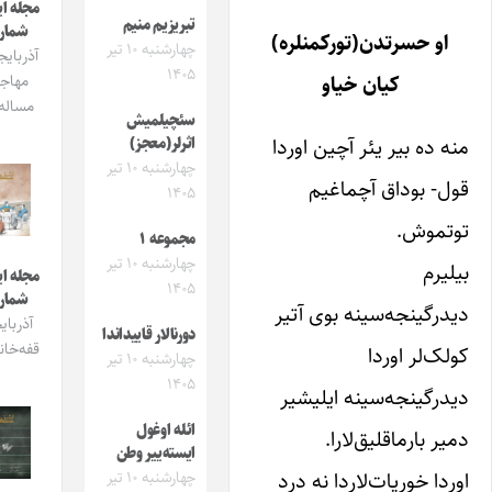
مجله ایشیق
تبریزیم منیم
شماره 3
 حسرتدن(تورکمنلره)
چهارشنبه ۱۰ تیر
آذربایجان و
۱۴۰۵
کیان خیاو
مهاجرت
مساله‌سی
سئچیلمیش
ده بیر یئر آچین اوردا
اثرلر(معجز)
چهارشنبه ۱۰ تیر
 بوداق آچماغیم
۱۴۰۵
موش.
مجموعه ۱
چهارشنبه ۱۰ تیر
رم
مجله ایشیق
۱۴۰۵
شماره 2
گینجه‌سینه بوی آتیر
آذربایجان
دورنالار قاییداندا
قفه‌خانالاری
‌لر اوردا
چهارشنبه ۱۰ تیر
۱۴۰۵
گینجه‌سینه ایلیشیر
ائله اوغول
بارماقلیق‌لارا.
ایسته‌ییر وطن
ا خوریات‌لاردا نه درد
چهارشنبه ۱۰ تیر