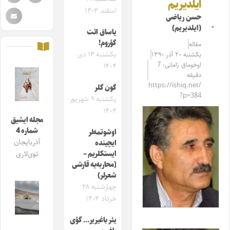
ایلدیریم
اسفند ۱۴۰۴
حسن ریاضی
(ایلدیریم)
یاساق ائت
گؤروم!
مقاله‌
یکشنبه ۱۴ دی
یکشنبه ۲۰ آذر ۱۳۹۰
اوخوماق زامانی: 7
۱۴۰۴
دقیقه
https://ishiq.net/
گون گلر
?p=384
یکشنبه ۹ شهریور
۱۴۰۴
مجله ایشیق
شماره 4
اوشوتمه‌لر
آذربایجان
ایچینده
ایستکلریم –
توی‌لاری
(محاربه‌یه قارشی
شعرلر)
چهارشنبه ۲۸
خرداد ۱۴۰۴
یئر باغیریر… گؤی