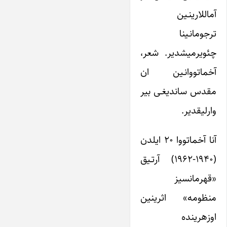
آمال‎لاری‎نـین
ترجومانـینا
چئویرمیشدیر. شعر،
آخماتووانـین ان
مقدس ساندیغـی بیر
وارلیق‎دیر.
آنا آخماتووا ۲۰ ایلدن
(۱۹۴۰-۱۹۶۲) آرتـیق
«قهرمان‎سیز
منظومه» اثری‎نین
اوزه‎رینده