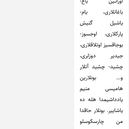
اورانـین باغ-
باغاتلاری، یام-
یاشیل گنیش
پارک‎لاری، اوجسوز-
بوجاق‎سیز اوتلاق‎لاری،
جیدیر دوزلری،
چشید- چشید آتلار
و… بونلارین
هامیسی منیم
یادداشیمدا هله ده
یاشاییر. بونلار حاقدا
من چارسکوسلو