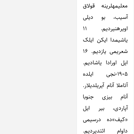
معلیمه‎لرینه قولاق
آسیب، بو دیلی
اویره‎نیردیم. ۱۱
یاشیمدا ایکن ایلک
شعریمی یازدیم. ۱۶
ایل اورادا یاشادیم.
۱۹۰۵-نجی ایلده
آتام‎لا آنام آیریلدیلار.
آنام بیزی جنوبا
آپاردی، بیر ایل
«کیف»‎ده درسیمی
داوام ائتدیردیم.