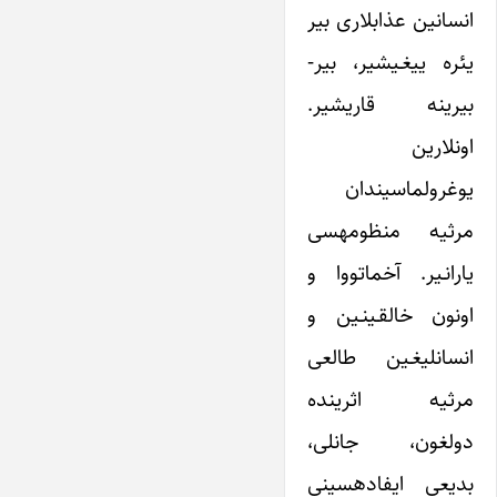
انسانین عذاب‎لاری بیر
یئره ییغـیشیر، بیر-
بیرینه قاریشیر.
اونلارین
یوغرولماسیندان
مرثیه منظومه‎سی
یارانـیر. آخماتووا و
اونون خالقـی‎نـین و
انسانلیغـین طالعی
مرثیه اثرینده
دولغون، جانلی،
بدیعی ایفاده‎سینی