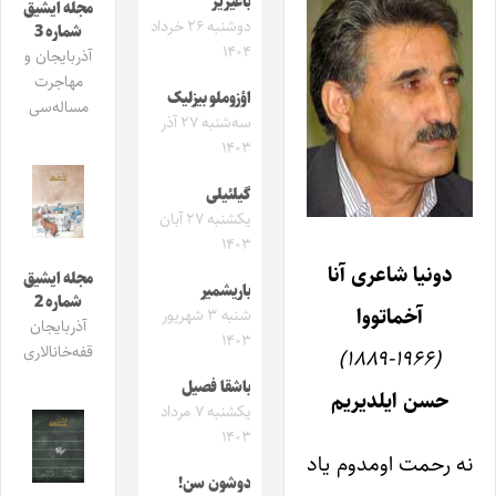
باغیریر
مجله ایشیق
دوشنبه ۲۶ خرداد
شماره 3
۱۴۰۴
آذربایجان و
مهاجرت
اؤزوملو بیزلیک
مساله‌سی
سه‌شنبه ۲۷ آذر
۱۴۰۳
گیلئیلی
یکشنبه ۲۷ آبان
۱۴۰۳
دونیا شاعری آنا
مجله ایشیق
باریشمیر
شماره 2
آخماتووا
شنبه ۳ شهریور
آذربایجان
۱۴۰۳
قفه‌خانالاری
(۱۸۸۹-۱۹۶۶)
باشقا فصیل
حسن ایلدیریم
یکشنبه ۷ مرداد
۱۴۰۳
نه رحمت اومدوم یاد
دوشون سن!