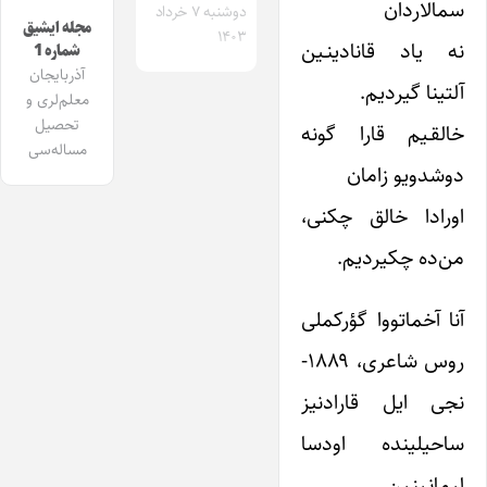
سمالاردان
دوشنبه ۷ خرداد
مجله ایشیق
۱۴۰۳
نه یاد قانادی‎نـین
شماره 1
آذربایجان
آلتینا گیردیم.
معلم‌لری و
تحصیل
خالقـیم قارا گونه
مساله‌سی
دوشدویو زامان
اورادا خالق چکنی،
من‌ده چکیردیم.
آنا آخماتووا گؤرکملی
روس شاعری، ۱۸۸۹-
نجی ایل قارادنیز
ساحیلینده اودسا
لیمانـی‎نـین