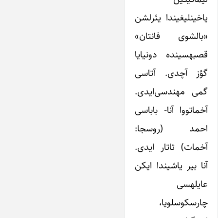
یاخین‎لیغیندا یئرلشن
«بالشوی فان‎تان»
قصبه‎سینده دونیایا
گؤز آچدی. آتاسی
گمی مهندسی‌ایدی.
احمد (روسجا:
آخمات) تاتار ایدی.
آنا بیر یاشیندا ایکن
عایله‎سی
چارسکوسلویا،