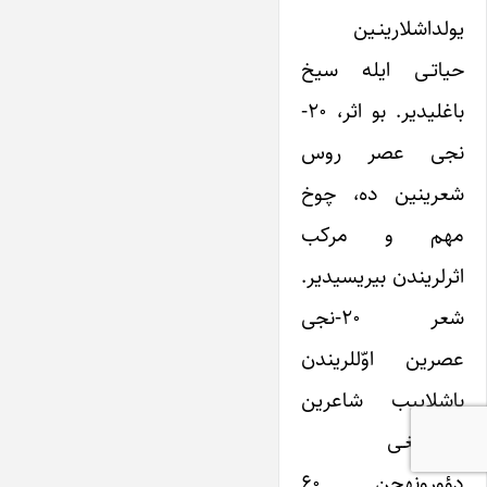
یولداشلاری‎نـین
حیاتـی ایله سیخ
باغلی‎دیر. بو اثر، ۲۰-
نجی عصر روس
شعری‎نین ده، چوخ
مهم و‎ مرکب
اثرلریندن بیریسی‎دیر.
شعر ۲۰-نجی
عصرین اوّل‎لریندن
باشلاییب شاعرین
یاشادیغـی
دؤورونه‎جن ۶۰