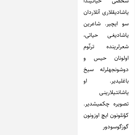
شخصی حیاتـیندا
یاشادیقلاری آنلاردان
سو ایچیر. شاعرین
یاشادیغـی حیاتی،
شعرلرینده ترنّوم
اولونان حیس و
دوشونجه‎لرله سیخ
باغلی‎دیر. او
یاشانتـی‎لارینـی
تصویره چکمیشدیر.
کؤنلونون ایچ اوزونون
گوزگوسودور