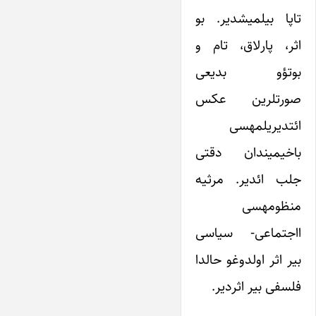
تاپا بیلمیشدیر. بو
اثر، پارلاق، تام و
بوتؤو بدیعی
صورتلرین عکس
ائتدیریلمه‎سی
باخیمیندان دقتی
جلب ائدیر. مرثیه
منظومه‎سی
ااجتماعی- سیاسی
بیر اثر اولدوغو حالدا
فلسفی بیر اثردیر.