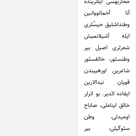
محاربه‎سی ایل‎لرینده
آنا آخماتووانـین
وطنداشلیق حیس‎ّلری
ایله آشیلانمیش
شعرلری اصیل بیر
وطن‎سئور، خالق‎سئور
شاعرین اوره‎ییندن
قوپان نیدالارین
ایفاده ائدیر. بو اثرلر
خالق ایناملی، صاباح
اومیدلی، وطن
سئوگی‎لی، بیر