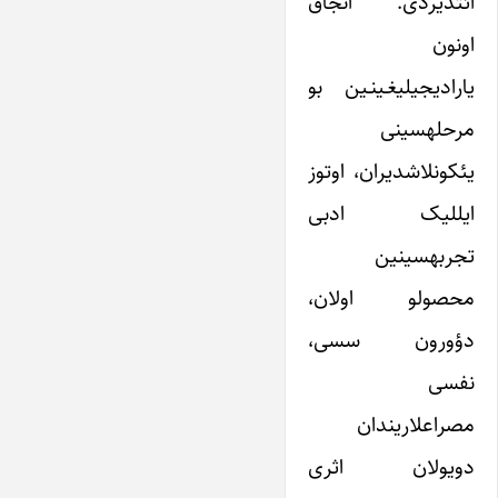
ائتدیردی. آنجاق
اونون
یارادیجیلیغـی‎نـین بو
مرحله‎سینی
یئکونلاشدیران، اوتوز
ایل‎لیک ادبی
تجربه‎سی‎نین
محصولو اولان،
دؤورون سسی،
نفسی
مصراعلاریندان
دویولان اثری