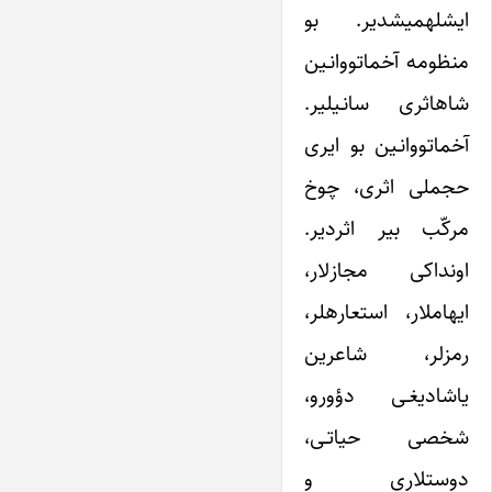
ایشله‎میشدیر. بو
منظومه‎ آخماتووانـین
شاه‎اثری سانـیلیر.
آخماتووانـین بو ایری
حجملی اثری، چوخ
مرکّب بیر اثردیر.
اونداکی ‎مجازلار،
ایهام‎لار، استعاره‎لر،
رمزلر، شاعرین
یاشادیغـی دؤورو،
شخصی حیاتـی،
دوستلاری و