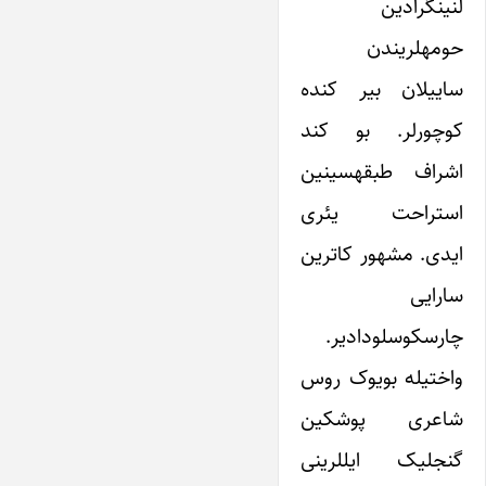
لنینگرادین
حومه‎لریندن
ساییلان بیر کنده
کوچورلر. بو کند
اشراف طبقه‎سی‎نین
استراحت یئری
ایدی. مشهور کاترین
سارایی
چارسکوسلودادیر.
واختیله بویوک روس
شاعری پوشکین
گنج‎لیک ایل‎لرینی