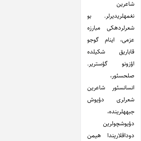
شاعرین
نغمه‎لری‎دیرلر. بو
شعرلرده‎کی مبارزه
عزمی، اینام گوجو
قاباریق شکیلده
اؤزونو گؤستریر.
صلح‎سئور،
انسان‎سئور شاعرین
شعرلری دؤیوش
جبهه‎لرینده،
دؤیوشچولرین
دوداقلاریندا هیمن