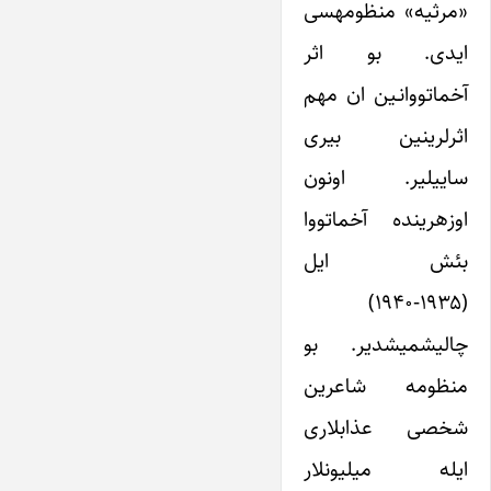
«مرثیه» منظومه‎سی
ایدی. بو اثر
آخماتووانـین ان مهم
اثرلری‎نین بیری
ساییلیر. اونون
اوزه‎رینده آخماتووا
بئش ایل
(۱۹۳۵-۱۹۴۰)
چالیشمیش‎دیر. بو
منظومه شاعرین
شخصی عذاب‎لاری
ایله میلیونلار