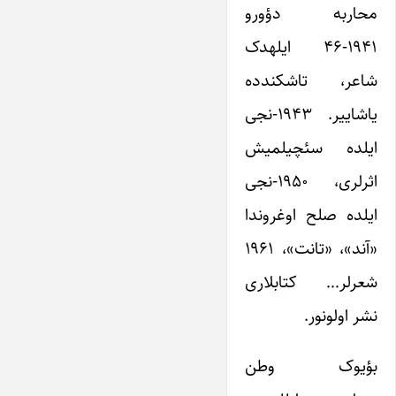
محاربه دؤورو
۱۹۴۱-۴۶ ایله‎دک
شاعر، تاشکندده
یاشاییر. ۱۹۴۳-نجی
ایلده سئچیلمیش
اثرلری، ۱۹۵۰-نجی
ایلده صلح اوغروندا
«آند»، «تانت»، ۱۹۶۱
شعرلر… کتابلاری
نشر اولونور.
بؤیوک وطن