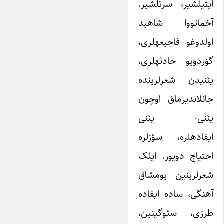
ایتی‎لشیر، سرت‎لشیر.
آخماتووا شاهید
اولدوغو فاجیعه‎لری،
گؤردویو حادثه‎لری،
یئنی‎دن شعرلرینده
جانلاندیرماق اوچون
یئنی‎- یئنی
ایفاده‎لره، سؤزلره
احتیاج دویور. ایلک
شعرلری‎نین یومشاق
آهنگی، ساده ایفاده
طرزی، سئوگی‎نین،