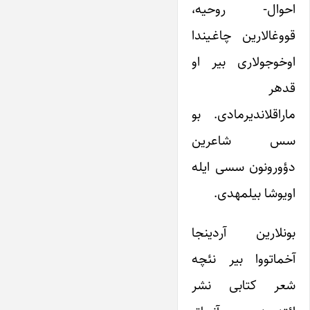
احوال- روحیه،
قووغالارین چاغـیندا
اوخوجولاری بیر او
قده‎ر
ماراقلاندیرمادی. بو
سس شاعرین
دؤورونون سسی ایله
اویوشا بیلمه‎دی.
بونلارین آردینجا
آخماتووا بیر نئچه
شعر کتابی نشر