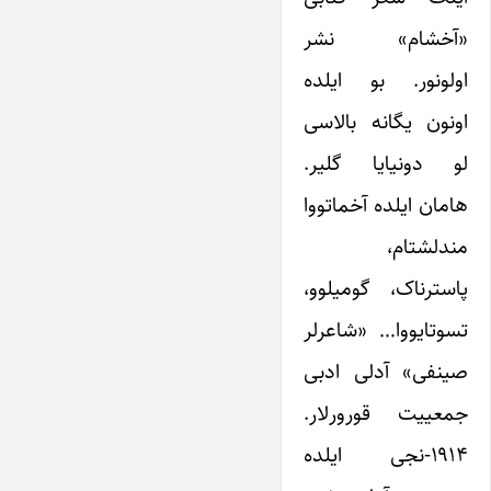
«آخشام» نشر
اولونور. بو ایلده
اونون یگانه بالاسی
لو دونیایا گلیر.
هامان ایلده آخماتووا
مندلشتام،
پاسترناک، گومیلوو،
تسوتایووا… «شاعرلر
صینفی» آدلی ادبی
جمعییت قورورلار.
۱۹۱۴-نجی ایلده