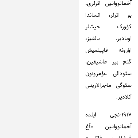
آخماتووانـین اثرلری.
بو اثرلر، انساندا
کؤورک حیسّ‎لر
اویادیر. یالقـیز،
اؤزونه قاپیلمیش
گنج بیر عاشیقین،
سئودالی عؤمرونون
سئوگی ماجرالارینـی
آنلادیر.
۱۹۱۷-نجی ایلده
آخماتووانـین «آغ
قوشلارین قاتاری»