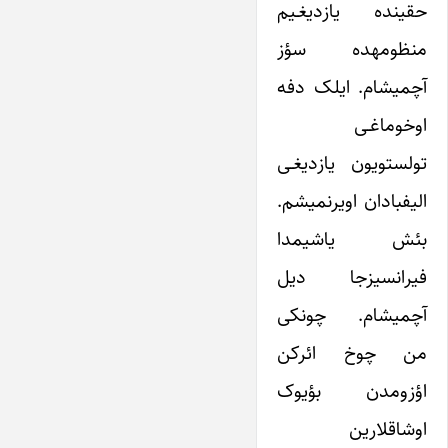
حقینده یازدیغـیم
منظومه‎ده سؤز
آچمیشام. ایلک دفه
اوخوماغـی
تولستویون یازدیغـی
الیفبادان اویرنمیشم.
بئش یاشیمدا
فیرانسیزجا دیل
آچمیشام. چونکی
من چوخ ائرکن
اؤزومدن بؤیوک
اوشاقلارین