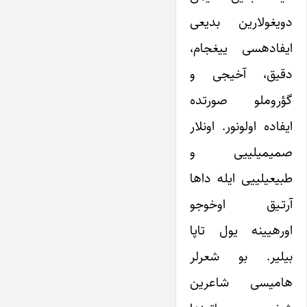
دویغولارین بدیعی
ایفاده‎سی ییغجام،
دقیق، آخیجی و
گؤروملو صورتده
ایفاده اولونور. اونلار
صمیمی‎لییی و
طبیعی‎لییی ایله داها
آرتـیق اوخوجو
اوره‎یینه یول تاپا
بیلیر. بو شعرلر
هامیسی شاعرین