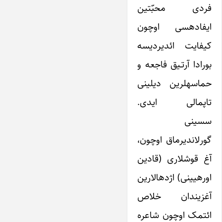
فردی محبّتین
ایفاده‎سی اوچون
کیفایت ائدیردیسه
بورادا آرتـیق فاجعه و
حماسه‎لرین دیلینی
تاپمالی ایدی.
سسینی
گورلاندیرماق اوچون،
آغ قوشلاری (قادین
اوره‎یینی) اژدهالارین
آغزیندان خلاص
ائتمک اوچون شاعره