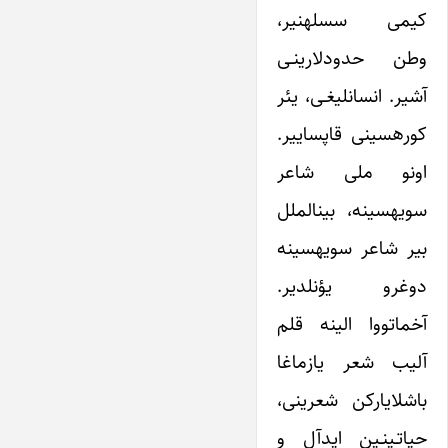
کیمی سسله‎نیر،
وطن حدودلارینـی
آشیر. انسانلیغـی، یئر
کوره‎سینی قاپساییر.
اونو ملی شاعر
سویه‎سینه، بین‎الملل
بیر شاعر سویه‎سینه
دوغرو یؤنلدیر.
آخماتووا الینه قلم
آلیب شعر یازماغا
باشلایارکن شعرینی،
حیاتـی‎نـین ایدآل و