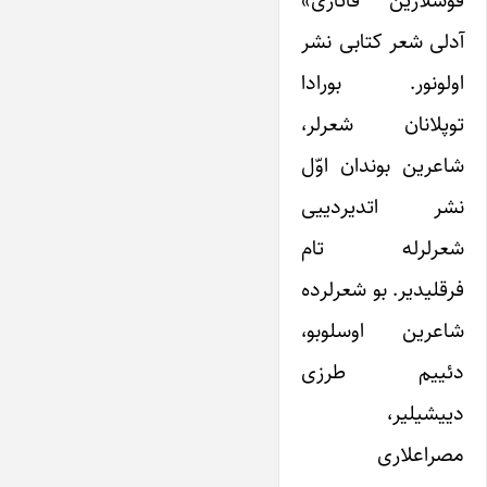
آدلی شعر کتابی‎ نشر
اولونور. بورادا
توپلانان شعرلر،
شاعرین بوندان اوّل
نشر اتدیردییی
شعرلرله تام
فرقلی‎دیر. بو شعرلرده
شاعرین اوسلوبو،
دئییم طرزی
دییشیلیر،
مصراعلاری