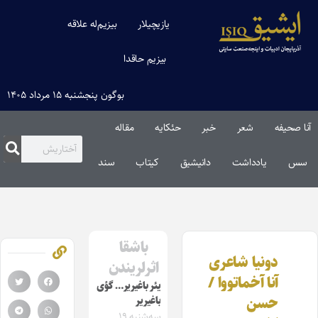
یازیچیلار
بیزیم‌له علاقه
بیزیم حاقدا
بوگون پنجشنبه ۱۵ مرداد ۱۴۰۵
آنا صحیفه
شعر
خبر
حئکایه
مقاله‌
سس
یادداشت
دانیشیق
کیتاب
سند
باشقا
دونیا شاعری
اثرلریندن
آنا آخماتووا /
یئر باغیریر… گؤی
حسن
باغیریر
سه‌شنبه ۱۹