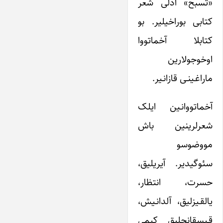
«تسبح» آدلی شعر
کتابی بوراخیلیر. بو
کتابلا آخماتووا
اوخوجولارین
ماراغـینـی قازانـیر.
آخماتووانـین ایلک
شعرلری‎نین باش
مووضوسو
سئوگی‎دیر. آیریلیق،
حسرت، انتظار،
یالقـیزلیق، آلدانـیش،
قـیسقانج‎لیق کیمی