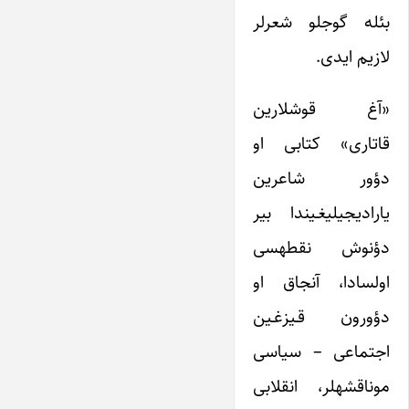
بئله گوجلو‎ شعرلر
لازیم ایدی.
«آغ قوشلارین
قاتاری» کتابی او
دؤور شاعرین
یارادیجیلیغـیندا بیر
دؤنوش نقطه‎سی
دؤورون قـیزغـین
اجتماعی – سیاسی
موناقشه‎لر، انقلابی