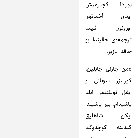
بورادا کچیرمیش
ایدی. آخماتووا
اوزونون قـیسا
ترجمه‎-ی حالیندا بو
حاقدا یازیر:
«من چارلی چاپلین،
کورتیزر سوناتی و
ایفل قولـله‎سی ایله
یاشیدام. بیر یاشیندا
ایکن شاهلیق
کندینه کوچدوک.