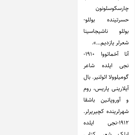
چارسکوسلونون
حسرتینده بوللو-
بوللو ناشیجاسینا
شعرلر یازدیم…».
آنا آخماتووا ۱۹۱۰-
نجی ایلده شاعر
گومیلوو‎لا ائولنیر. بال
آیلارینـی‎ پاریس، روم
و آوروپانـین باشقا
شهرلرینده کچیریرلر.
۱۹۱۲-نجی ایلده
ایلک شعر کتابی