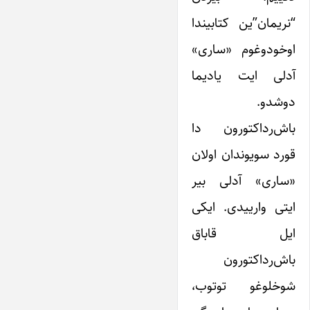
“نریمان”ین کتابیندا
اوخودوغوم «ساری»
آدلی ایت یادیما
دوشدو.
باش‌رداکتورون دا
قورد سویوندان اولان
«ساری» آدلی بیر
ایتی وارییدی. ایکی
ایل قاباق
باش‌رداکتورون
شوخلوغو توتوب،