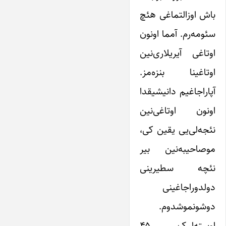
باش اوزالتماغی هئچ
سئومه‌رم. آمما اونون
اوتاغی آیریلاری‌نین
اوتاغینا بنزه‌مز.
آپاراجاغیم دانیشیقدا
اونون اوتاغی‌نین
نئجه‌لی‌یی یقین کی،
موصاحیبه‌نین بیر
نئچه سطیرینی
دولدوراجاغینی
دوشونموشدوم.
اوسته‌لیک، ۴۵