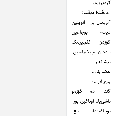
گزدیریرم.
«دیقّت! دیقّت!
“نریمان”ین ائوینین
دیب- بوجاغین
گؤزدن کئچیرمک
یاددان چیخماسین.
نیشانه‌لر…
عکس‌لر…
یازی‌لار…»
گئنه ده گؤزمو
ناشی‌یانا اوتاغین بور-
بوجاغیندا، تاغ-