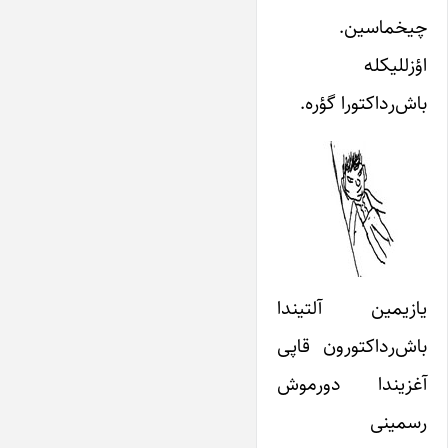
چیخماسین.
اؤزللیکله
باش‌رداکتورا گؤره.
یازیمین آلتیندا
باش‌رداکتورون قاپی
آغزیندا دورموش
رسمینی