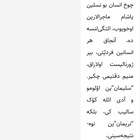
چوخ انسان بو نسلین
یاشام ماجرالارین
اوخویوب، ائتگی‌لنسه
ده، آنجاق هر
انسانین فردیّتی، بیر
ژورنالیست اولاراق،
منیم دقتیمی چکیر.
“سلیمان”ین اؤلومو
و آدی ائله کؤک
سالیب کی، بلکه
“نریمان”ین نوه-
نتیجه‌سینی،