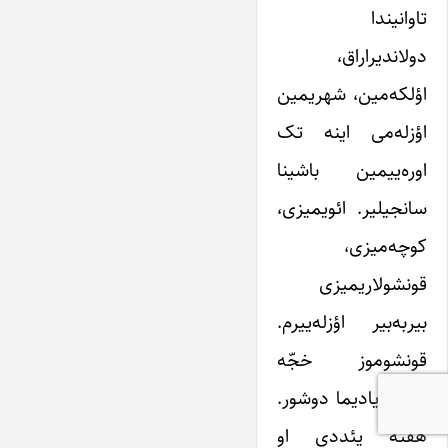
تاوانیندا
دولاندیراراق،
اؤلکه‌مین، شهریمین
اؤزله‌می اینه تک
اوره‌ییمین باشینا
سانجیلیر. ائویمیزی،
کوچه‌میزی،
قونشولاریمیزی
بیربه‌بیر اؤزله‌ییرم.
قونشوموز خجّه
خانیم یادیما دوشور.
هفته یئددی او