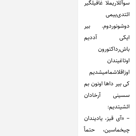
سوآللاریملا غافیلگیر
ائتدی‌ییمی
دوشونوردوم. بیر
ایکی آددیم
باش‌رداکتورون
اوتاغیندان
اوزاقلاشمامیشدیم
کی بیر داها اونون بم
سسینی آرخادان
ائشیتدیم:
– «آی قیز، یادیندان
چیخماسین، حتماً