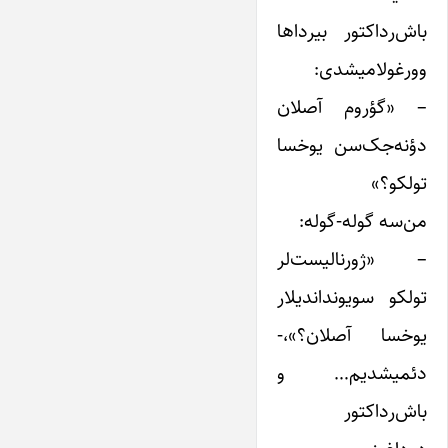
باش‌رداکتور بیرداها
وورغولامیشدی:
– «گؤروم آصلان
دؤنه‌جک‌سن یوخسا
تولکو؟»
من‌سه گوله-‌گوله:
– «ژورنالیست‌لر
تولکو سویونداندیلار
یوخسا آصلان؟»،-
دئمیشدیم… و
باش‌رداکتور