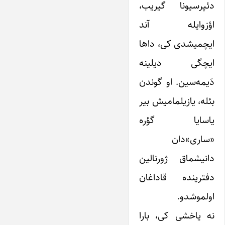
دئپرسیونا گیریب،
اؤزوایله آند
ایچمیشدی کی، داها
ایچگی‌ دیلینه
دَیمه‌سین. او گوندن
بئله، یازیلمامیش بیر
یاسایا گؤره
«ساری»دان
دانیشماق ژورنالین
دفترینده قاداغان
اولموشدو.
نه یاخشی کی، بارا