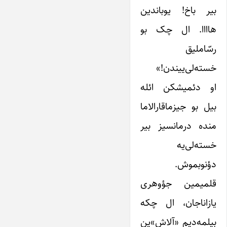
بیر باخ! یوباندین
هاااا. ال چک بو
رسّاملیق
خسته‌لی‌ییندن!»
او دئمیشکن ائله
بیل بو جیزماقارالاما
منده درمانسیز بیر
خسته‌لی‌یه
دؤنوبموش.
قلمیمین جؤوهری
یازاناجان، ال چکه
بیلمه‌دیم «آلاش»ین