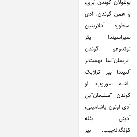
بوغولان گوندن بَری،
و همن گوندن، آدی
اسطوره آدلارینین
سیراسیندا یئر
توتدوغو گوندن
“نریمان”‌سا تهمت‌لر
آلتیندا بیر تراژیک
یاشام سوروب. او
گوندن “سلیمان”ین
آدی اونون یاشامینی،
آدینی بئله
کؤلگه‌له‌ییب. بیر