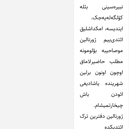
نبیره‌سینی بئله
کؤلگه‌له‌یه‌جک.
ایندیسه، امکداشلیق
ائتدی‌ییم ژورنالین
موصاحیبه بؤلومونه
مطلب حاضیرلاماق
اوچون اونون برلین
شهرینده یاشادیغی
ائودن باش
چیخارتمیشام.
ژورنالین دفترین ترک
ائتدیکده