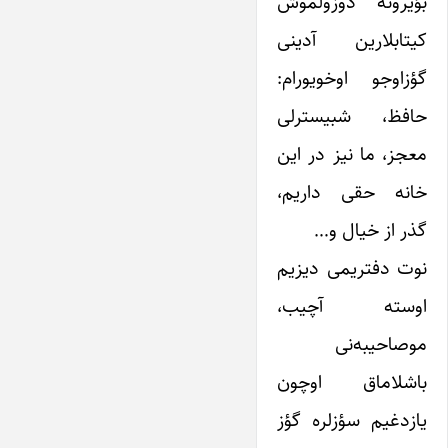
بؤیرونه دوزولموش
کیتابلارین آدینی
گؤزاوجو اوخویورام:
حافظ، شبیسترلی
معجز، ما نیز در این
خانه حقی داریم،
گذر از خیال و…
نوت دفتریمی دیزیم
اوسته آچیب،
موصاحیبه‌نی
باشلاماق اوچون
یازدغیم سؤزلره گؤز