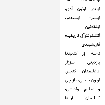
ایلدی اونون آدی،
ایستر- ایسته‌مز،
اؤلکه‌نین
اَنتئللوکتوآل تاریخینه
قاریشیبدی.
نه‌سه اؤز کتابیندا
یازدیغی سؤزلر
عاغلیمدان کئچیر.
اونون ضیالی، یازیچی
و معلیم یولداشی،
“سلیمان”، آرازدا