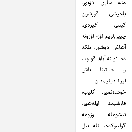
منه ساری دؤنور.
باخیشی قورشون
کیمی آغیردی.
چیین‌لریم اؤز- اؤزونه
آشاغی دوشور. بلکه
ده ائوینه آیاق قویوب
و حیاتینا باش
اوزالتدیغیمدان
خوشلانمیر. گلیب،
قارشیمدا ایله‌شیر.
تبسّومله اوزومه
گولدوکده، ائله بیل