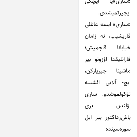
«ساری»یا ایچگی
ایچیرتمیشدی.
«ساری» ایسه عاغلی
قاریشیب، نه زامان
خیابانا قاچمیش؛
قارانلیقدا اؤزونو بیر
ماشینا چیرپارکن،
ایچ- آلاتی ائشییه
تؤکولموشدو. ساری
اؤلندن بری
باش‌رداکتور بیر ایل
سوره‌سینده