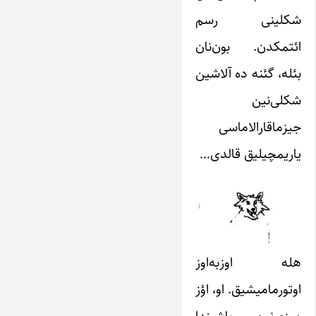
شکلینی رسم
ائتمکدن. بون‌نان
بئله، گئنه ده آلاشین
شکلی‌نین
جیزماقارالاماسی
یاریمچیلیق قالدی…
هله اوزبه‌اوز
اوتورمامیشیق. او، اؤز
میزی‌نین باشیندا