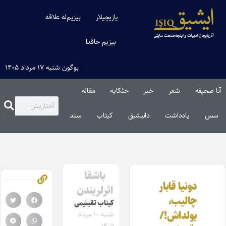
یازیچیلار
بیزیم‌له علاقه
بیزیم حاقدا
بوگون شنبه ۱۷ مرداد ۱۴۰۵
آنا صحیفه
شعر
خبر
حئکایه
مقاله‌
سس
یادداشت
دانیشیق
کیتاب
سند
باشقا
دونیا قابار
اثرلریندن
چالیب،
کیتاب تانیتیمی
یولداش!/
شنبه ۱۰ مرداد