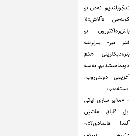
تعجّوبلندیم. نه‌دن بو
گونه‌جن «آلاش»لا
باش‌رداکتورون بو
قدر بیر- بیرلرینه
بنزه‌دیکلرینی هئچ
دویمامیشدیم. نه‌سه
آغزیمی دولدوروب،
ایسته‌دیم:
– «مهَ‌یر ساری ایکی
ایل قاباق ماشین
آلتدا قالمادی؟»،-
دئییم، بیردن