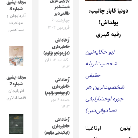
یازیچی‌لارین
مجله ایشیق
دَییشیلمز
شماره 3
دونیا قابار چالیب،
طالعی‌دیر
آذربایجان و
چهارشنبه ۶
یولداش!
مهاجرت
فروردین ۱۴۰۴
مساله‌سی
رقیه کبیری
آرخاداش
خاطیره‌لری
(بو حکایه‌نین
(دؤردونجو بؤلوم)
یکشنبه ۱۳ آبان
شخصیت‌لریله
۱۴۰۳
حقیقی
مجله ایشیق
آرخاداش
شماره 2
شخصیت‌لرین هر
خاطیره‌لری
آذربایجان
(اوچونجو بؤلوم)
جوره اوخشارلیغی
قفه‌خانالاری
جمعه ۶ مهر
۱۴۰۳
تصادوفی‌دیر.)
آرخاداش
خاطیره‌لری
اونون اوتاغینا
(ایکینجی بؤلوم)