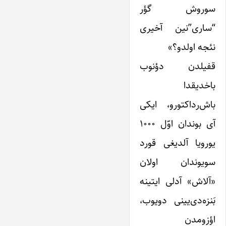
سوروش گؤر
“ساری”‌نین آخیری
نئجه اولدو؟»
قفیلدن دؤنوب
باخدیقدا
باش‌رداکتورو، ایکی
آی بوندان اوّل ۱۰۰۰
یورویا آلدیغی قورد
سویوندان اولان
«آلاش» آدلی ایتینه
بَنزه‌دی‌یینی دویوب،
اؤزومدن