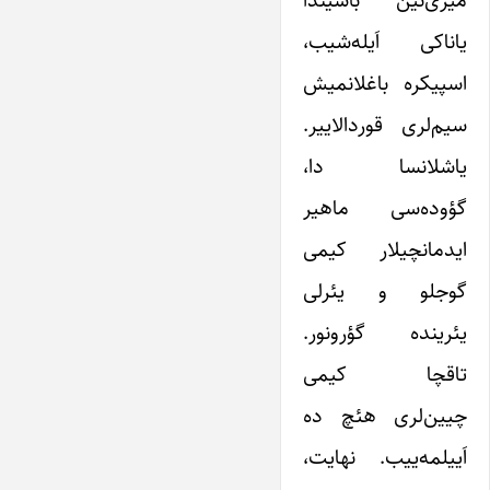
یاناکی اَیله‌شیب،
اسپیکره باغلانمیش
سیم‌لری قوردالاییر.
یاشلانسا دا،
گؤوده‌سی ماهیر
ایدمانچیلار کیمی
گوجلو و یئرلی
یئرینده گؤرونور.
تاقچا کیمی
چیین‌لری هئچ ده
اَییلمه‌ییب. نهایت،