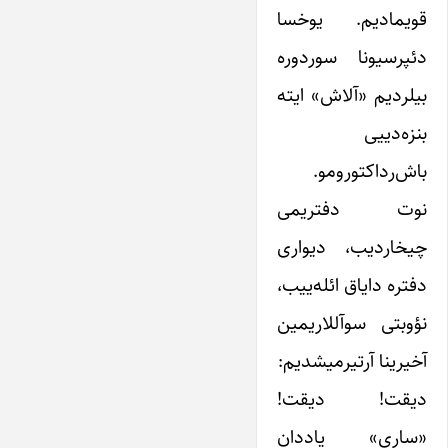
قویمادیم. یوخسا
دئپرسیونا سوردوره
بیلردیم «آلاش» ایته
بنزه‌دییی
باش‌رداکتورومو.
نوت دفتریمی
چیخاردیب، دیواری
دفتره دایاق ائله‌ییب،
نؤوبتی سوآللاریمین
آخیرینا آرتیرمیشدیم:
دیقت! دیقت!
«ساری» یاددان