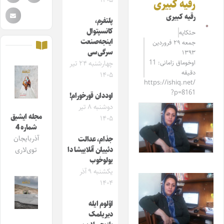
۱۴۰۵
رقیه کبیری
رقیه کبیری
پلتفرم،
کانسپتوال
حئکایه
اینجه‌صنعت
جمعه ۲۹ فروردین
سرگی‌سی
۱۳۹۳
اوخوماق زامانی: 11
چهارشنبه ۲۴ تیر
دقیقه
۱۴۰۵
https://ishiq.net/
?p=8161
اوددان قورخورام!
دوشنبه ۸ تیر
مجله ایشیق
۱۴۰۵
شماره 4
آذربایجان
جذام، عدالت
دئییلن آنلاییشا دا
توی‌لاری
یولوخوب
یکشنبه ۹ آذر
۱۴۰۴
اؤلوم ایله
دیریلمک