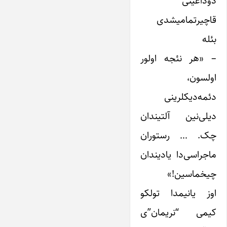
دوداغینی
قاچیرتمامیشدی
بئله
– «هر نئجه اولور
اولسون،
دئمه‌دیکلرینی
دیلی‌نین آلتیندان
چک. … رستوران
ماجراسی‌دا یادیندان
چیخماسین!»
اوز یانیمدا تولکو
کیمی “نریمان”ی