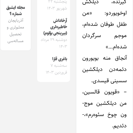
گیرنده، دیلکش
پنجشنبه ۲۲
مجله ایشیق
شهریور ۱۴۰۳
اوخویوردو: «من
شماره 1
آذربایجان
آرخاداش
طفل طوفان شده‌ام،
خاطیره‌لری
معلم‌لری و
(بیرینجی بؤلوم)
تحصیل
موجم سرگردان
دوشنبه ۲۹ مرداد
مساله‌سی
شده‌ام…»
۱۴۰۳
آنجاق منه بویورون
باغری قارا
سه‌شنبه ۷
دئمه‌دن دیلکشین
فروردین ۱۴۰۳
سسینی قیسدی.
– «قویون قالسین،
من دیلکشین موج-
ون چوخ سئوه‌رم»،-
دئدیم.