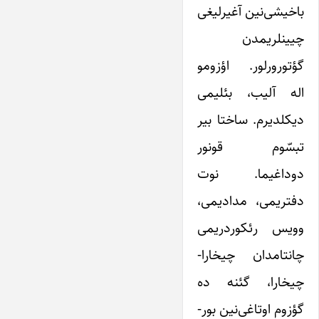
باخیشی‌نین آغیرلیغی
چیینلریمدن
گؤتورورلور. اؤزومو
اله آلیب، بئلیمی
دیکلد‌یرم. ساختا بیر
تبسّوم قونور
دوداغیما. نوت
دفتریمی، مدادیمی،
وویس رئکوردریمی
چانتامدان چیخارا-
چیخارا، گئنه ده
گؤزوم اوتاغی‌نین بور-