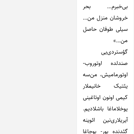
بی‌خبرم… بحر
خروشان منزل من…
سیلی طوفان حاصل
من…»
گؤستردی‌یی
صندلده اوتوروب-
اوتورمامیش، من‌سه
یئتیک خانیملار
کیمی اونون اوتاغینی
یوخلاماغا باشلادیم.
آیریلاری‌نین ائوینه
گئدنده بور- بوجاغا