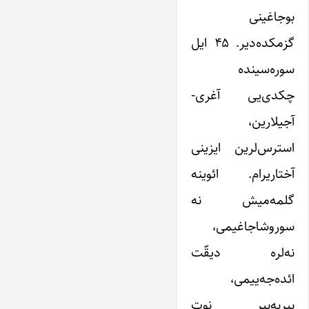
بوجاغینی
گزمکده‌دیر. ۴۵ ایل
سوره‌سینده
چکدی‌یی آغری-
آجیلارین،
استرس‌لرین ایزینی
آختاریرام. ائوینه
گلمه‌میش نه
سوروشاجاغیمی،
نه‌لره دیقّت
ائده‌جه‌ییمی،
بیربه‌بیر نوت