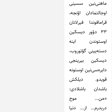
ماهنی‌نین سسینی
اوجالتمادان اؤنجه،
قرامافوندا فیرلانان
۳۳ دؤور دیسکین
اوستوندن اینه
دسته‌یینی گؤتوروب،
دیسکین بیرینجی
دایره‌سی‌نین اوستونه
قویدو. دیلکش
باشدان باشلادی:
«من… موج
دربدرم… از… دنیا