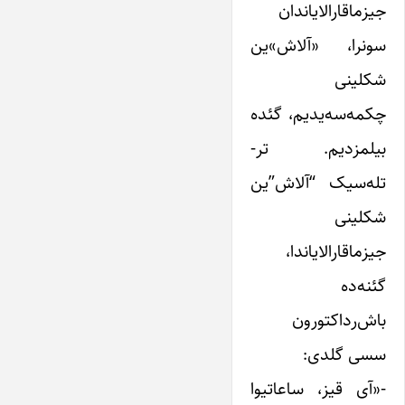
جیزماقارالایاندان
سونرا، «آلاش»ین
شکلینی
چکمه‌سه‌یدیم، گئده
بیلمزدیم. تر-
تله‌سیک “آلاش”ین
شکلینی
جیزماقارالایاندا،
گئنه‌ده
باش‌رداکتورون
سسی گلدی:
-«آی قیز، ساعاتیوا