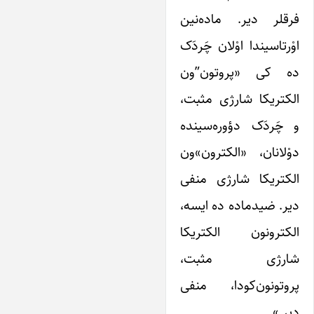
فرقلر دیر. ماده‌نین
اوْرتاسیندا اوْلان چَردَک
ده کی «پروتون”ون
الکتریکا شارژی مثبت،
و چَردَک دؤوره‌سینده
دوْلانان، «الکترون»ون
الکتریکا شارژی منفی
دیر. ضیدماده ده ایسه،
الکترونون الکتریکا
شارژی مثبت،
پروتونون‌کودا، منفی
دیر.»