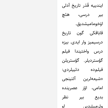
ایندییه قَدَر تاریخ آدلی
بیر درسی، هئچ
اوْخومامیشدیق.
قاباقکی گون تاریخ
درسیمیز وار ایدی. بیزه
درس واختیندا فیلم
گؤستردیلر. گؤستریلن
فیلم‌ده دئییلردی:
«شیعه‌لرین آلتینجی
امامی، اؤز عصرینده
بدیع بیر نظر
وئرمیشدیر. او