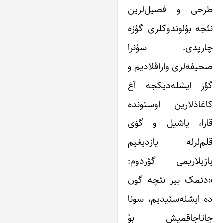
طرحی و فصیل‌لرین
نئجه بؤلوندوکلری گؤزه
چارپدی. سوْنرا
صحیفه‌لری واراقلادیم و
گؤز ایشله‌دیکجه آغ
کاغاذلارین اوستونده
قارا، یاشیل و گؤی
قلم‌لرله یازدیغیم
یازیلاریمی گؤردوم:
«دئمک بیر نئچه گون
ده ایشله‌سئیدیم، سوْنا
چاتاجاقمیش بوُ