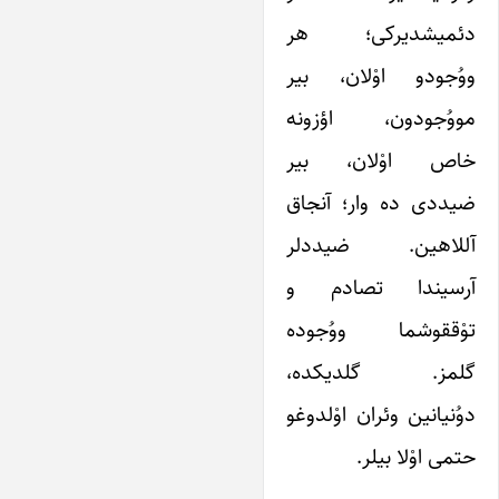
دئمیشدیرکی؛ هر
ووُجودو اوْلان، بیر
مووُجودون، اؤزونه
خاص اوْلان، بیر
ضیددی ده وار؛ آنجاق
آللاهین. ضیددلر
آرسیندا تصادم و
توْققوشما ووُجوده
گلمز. گلدیکده،
دوُنیانین وئران اوْلدوغو
حتمی اوْلا بیلر.