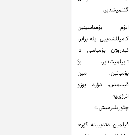
گئتمیشدیر.
اتوْم بوْمباسینین
کامیللشدییی ایله برابر،
ئیدروژن بوْمباسی دا
تاپیلمیشدیر. بوُ
بوْمبانین، مین
قیسمدن، دؤرد یوزو
انرژی‌یه
چئوریلیرمیش.»
فیلمین دئدییینه گؤره: