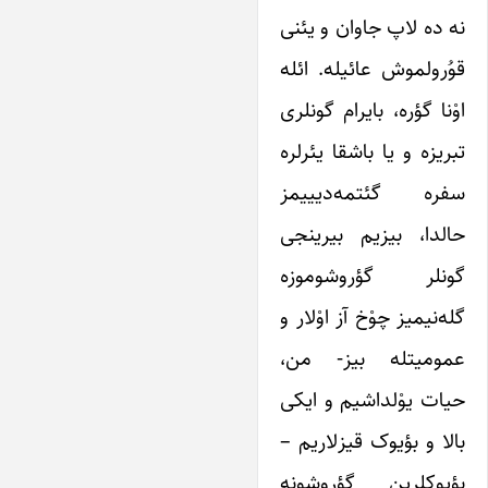
نه ده لاپ جاوان و یئنی
قوُرولموش عائیله. ائله
اوْنا گؤره، بایرام گونلری
تبریزه و یا باشقا یئرلره
سفره گئتمه‌دیییمز
حالدا، بیزیم بیرینجی
گونلر گؤروشوموزه
گله‌نیمیز چوْخ آز اوْلار و
عمومیتله بیز- من،
حیات یوْلداشیم و ایکی
بالا و بؤیوک قیزلاریم –
بؤیوکلرین گؤروشونه