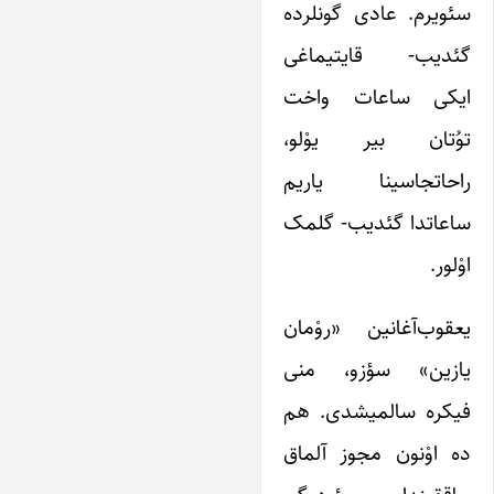
سئویرم. عادی گونلرده
گئدیب- قایتیماغی
ایکی ساعات واخت
توُتان بیر یوْلو،
راحاتجاسینا یاریم
ساعاتدا گئدیب- گلمک
اوْلور.
یعقوب‌آغانین «روْمان‌
یازین» سؤزو، منی
فیکره سالمیشدی. هم
ده اوْنون مجوز آلماق