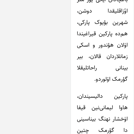
اوُزاقلیقدا دوشن،
شهرین بؤیوک پارکی،
هم‌ده پارکین قیراغیندا
اوْلان هؤندور و اسکی
زمانلاردان قالان، بیر
بینانی راحاتلیقلا
گؤرمک اوْلوردو.
پارکین دالیسیندان،
هاوا لیمانی‌نین قیفا
اوْخشار نهنگ بیناسینی
دا گؤرمک چتین