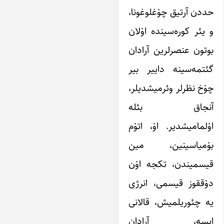
حددن آرتیق چوْغلوغونا،
و یئر کوره‌سینده اوْلان
بوتون عنصرلرین آرادان
گئتمه‌سینه داییر بیر
چوْخ نظرلر وئرمیشدیلر،
آنجاق بئله
اوْلمامیشدیر. اوْ، اتوْم
‌بوْمیاسینین، مین
قیسمیندن، تکجه اوْن
دوْققوز قیسمی، انرژی
یه چئوریلمیش، قالانی
ایسه، آرادان