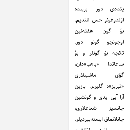
یئددی دور- برینده
اوْلدوغونو حس ائتدیم.
بوُ گون هفته‌نین
اوچونچو گونو دور.
تکجه بوَ گونلر و بوُ
ساعاتدا «باهیا»دان،
گؤی ماشینلاری
«تبریز»ه گلیرلر. یازین
آرا آیی ایدی و گونشین
جانسیز شعاعلاری،
جانلانماق ایسته‌ییردیلر.