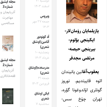
دوشنبه ۲۰
مجله ایشیق
اسفند ۱۴۰۳
شماره 3
آذربایجان و
ویروس
مهاجرت
جمعه ۲۷ مهر
مساله‌سی
۱۴۰۳
یازیلمایان روْمان‌لار-
آد گونودور
ایکینجی بؤلوم-
آتامین(اوشاق
شعری)
بیرینجی حیصه-
پنجشنبه ۱۰
مرتضی مجدفر
خرداد ۱۴۰۳
مجله ایشیق
شماره 2
مدرسه‌ده(اوشاق
آذربایجان
یعقوب‌آغا
نین یانیندان
شعری)
قفه‌خانالاری
جمعه ۳۱
ائوه قاییتدیم. نوروز
فروردین ۱۴۰۳
گونلری اوْلدوغونا گؤره،
ایکی اوشاق
تهران چوْخ سس-
شعری
سه‌شنبه ۷