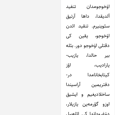
اوْخوجومدان تنفید
آلدیقدا، داها آرتیق
سئوینیرم. تنقید ائدن
اوْخوجو، یقین کی
دقتلی اوْخوجو دور. بئله
بیر حالدا، یازیب-
یارادیب، اؤز
کیتابخانامدا در-
دفتریمین آراسیندا
ساخلادیغیم و ایشیق
اوزو گؤرمه‌ین یازیلار،
دوْغروداندا کی ائله‌بیل