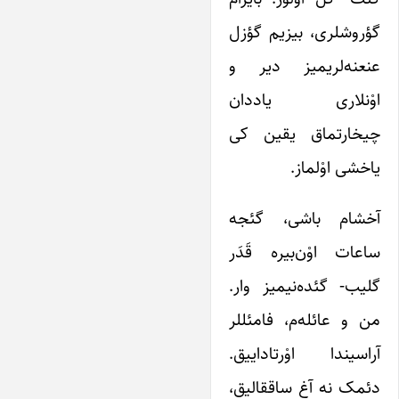
گؤروشلری، بیزیم گؤزل
عنعنه‌لریمیز دیر و
اوْنلاری یاددان
چیخارتماق یقین کی
یاخشی اوْلماز.
آخشام باشی، گئجه
ساعات اوْن‌بیره قَدَر
گلیب- گئده‌نیمیز وار.
من و عائله‌م، فامئللر
آراسیندا اوْرتاداییق.
دئمک نه آغ ساققالیق،