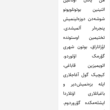
من یاتان اوْتاغین
ائنینین بوتونلویونو
شوشه‌دن دوزه‌لینمیش
پنجره‌لر آلمیشدی.
تختیمین اوستونده
اوُزاناراق، بوتون شهری
گؤرمک اوْلوردو.
ائویمیزین قاباغی،
کیچیک گول آغاجلاری
ایله بزه‌نمیش‌دیر و
باغبانلاری اوْنلاردا
ایشله‌مکده گؤروردوم.