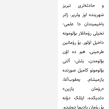
و حادثه‌لری تبریز
شهرینده اوز وئریر. ژانر
باخیمیندان دا علمی-
تخیلی روْمانلار بؤلومونه
داخیل اوْلور. بوُ روْمانین
طرحینی، هم ده اؤن
بؤلومدن، بئش- آلتی
بؤلومونو کامیل صورتده
یازمیشام. یعقوب‌آغا،
«روْمان یازین»
دئدیکده، ایللک دؤنه
بوُ روْمان یادیما دوشدو.