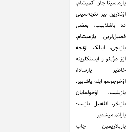
یازماسینا جان آتمیشام.
اوْنلارین بیر نئچه‌سینی
ده باشلاییب، بعضی
فصیل‌لرین یازمیشام.
یازیچی، ایللک اؤنجه
اؤز دوُیغو و ایستکلرینه
خاطیر یازسادا،
اوْخوجوسو ایله یاشاییر.
یازیلیب، اوْخولمایان
یازیلار، ائله‌بیل یازیب-
یارانمامیشدیر.
یازیلاریمین چاپ