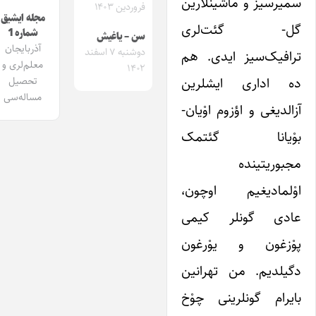
سمیرسیز و ماشینلارین
فروردین ۱۴۰۳
مجله ایشیق
گل- گئت‌‌‌لری
شماره 1
سن – یاغیش
آذربایجان
دوشنبه ۷ اسفند
ترافیک‌سیز ایدی. هم
معلم‌لری و
۱۴۰۲
ده اداری ایشلرین
تحصیل
مساله‌سی
آزالدیغی و اؤزوم اوْیان-
بوْیانا گئتمک
مجبوریتینده
اوْلمادیغیم اوچون،
عادی گونلر کیمی
پوْزغون و یوْرغون
دگیلدیم. من تهرانین
بایرام گونلرینی چوْخ