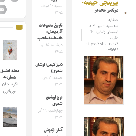
بیرینجی حیصه-
شنبه ۱۰ مرداد
مرتضی مجدفر
۱۴۰۵
حئکایه
تاریخ مطبوعات
سه‌شنبه ۴ تیر ۱۳۹۲
آذربایجان:
اوخوماق زامانی: 10
دقیقه
هفته‌نامه «اختر»
https://ishiq.net/?
دوشنبه ۱۵ تیر
p=5662
۱۴۰۵
دنیز کیمی(اوشاق
شعری)
مجله ایشیق
شماره 4
جمعه ۱۲ دی
آذربایجان
۱۴۰۴
توی‌لاری
اوچ اوشاق
شعری
چهارشنبه ۱۹ آذر
۱۴۰۴
آنبارا اؤپوش