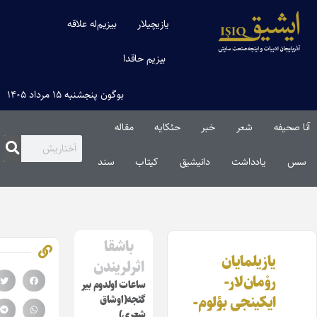
یازیچیلار
بیزیم‌له علاقه
بیزیم حاقدا
بوگون پنجشنبه ۱۵ مرداد ۱۴۰۵
ا صحیفه
شعر
خبر
حئکایه
مقاله‌
س
یادداشت
دانیشیق
کیتاب
سند
باشقا
یازیلمایان
اثرلریندن
روْمان‌لار-
ساعات اولدوم بیر
ایکینجی بؤلوم-
گئجه(اوشاق
شعری)