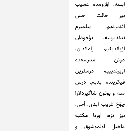
ایسه، اؤزومده عجیب
بیر حالت حس
ائدیردیم. بیلمیرم
ندندیرسه، یوُخودان
اوْیاندیغیم زاماندان،
دونن مدرسه‌ده
اؤیرندیییم درسلرین
فیکرینده ‌ایدیم. درس
منه و بوتون شاگیردلارا
چوْخ غریب ایدی. آخی،
بیز تزه، اورتا مکتبه
داخیل اولموشوق و