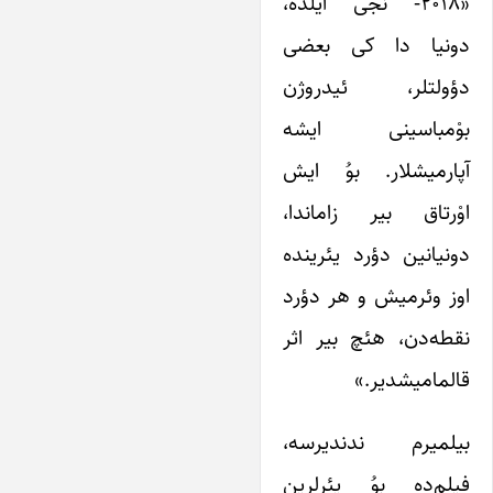
«۲۰۱۸- نجی ایلده،
دونیا دا کی بعضی
دؤولتلر، ئیدروژن
بوْمباسینی ایشه
آپارمیشلار. بوُ ایش
اوْرتاق بیر زاماندا،
دونیانین دؤرد یئرینده
اوز وئرمیش و هر دؤرد
نقطه‌دن، هئچ بیر اثر
قالمامیشدیر.»
بیلمیرم ندندیرسه،
فیلم‌ده بوُ یئر‌لرین