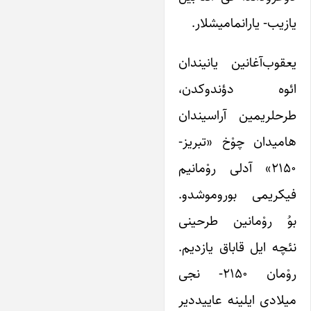
یازیب- یارانمامیشلار.
یعقوب‌آغانین یانیندان
ائوه دؤندوکدن،
طرحلریمین آراسیندان
هامیدان چوْخ «تبریز-
۲۱۵۰» آدلی روْمانیم
فیکریمی بوروموشدو.
بوُ روْمانین طرحینی
نئچه ایل قاباق یازدیم.
روْمان ۲۱۵۰- نجی
میلادی ایلینه عاییددیر