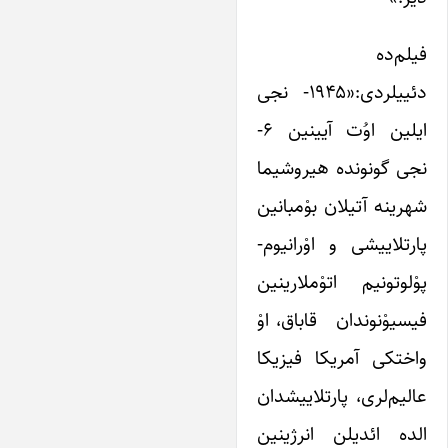
فیلم‌ده
دئییلردی:«۱۹۴۵- نجی
ایلین اوُت آیینین ۶-
نجی گونونده هیروشیما
شهرینه آتیلان بوْمبانین
پارتلاییشی و اوْرانیوم-
پوْلوتونیم اتوْملارینین
فیسیوْنوندان قاباق، اوْ
واختکی آمریکا فیزیکا
عالیم‌لری، پارتلاییشدان
الده ائدیلن انرژینین