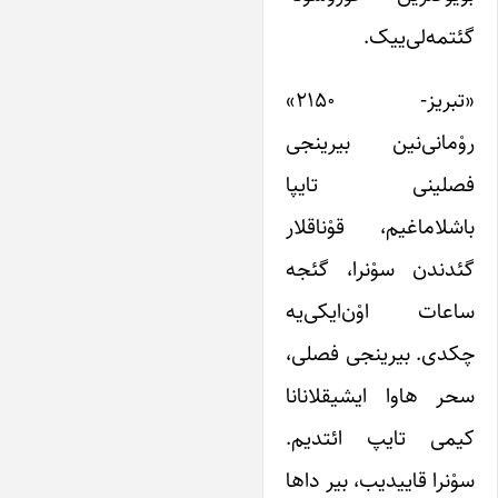
گئتمه‌لی‌ییک.
«تبریز- ۲۱۵۰»
روْمانی‌نین بیرینجی
فصلینی تایپا
باشلاماغیم، قوْناقلار
گئدندن سوْنرا، گئجه
ساعات اوْن‌ایکی‌یه
چکدی. بیرینجی فصلی،
سحر هاوا ایشیقلانانا
کیمی تایپ ائتدیم.
سوْنرا قاییدیب، بیر داها