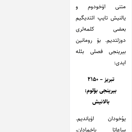
متنی اوْخودوم و
یالنیش تایپ ائتدیگیم
بعضی کلمه‌لری
دوزلتدیم. بوْ رومانین
بیرینجی فصلی بئله‌
ایدی:
تبریز – ۲۱۵۰
بیرینجی بؤلوم:
بالانیش
یوُخودان اوْیاندیم.
ساعاتا باخمادان،