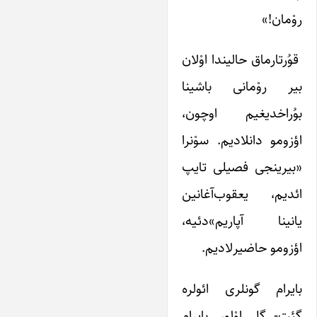
روْمان!»
قوُرتارماق حالیندا اوْلان
بیر روْمانی باشینا
بوُراخدیغیم اوچون،
اؤزومو دانلادیم. سوْنرا
«بیرینجی فصیلی تایپ
ائدیم، یعقوب‌آغانین
یانینا آپاریم»دئیه،
اؤزومو حاضیرلادیم.
بایرام گونلری ائولره
گئت- گل اوْلور. بایرام