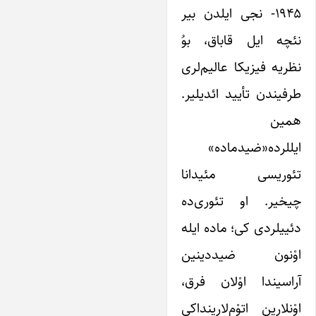
۱۹۴۵- نجی ایلدن بیر
نئچه ایل قاباق، بوُ
نظریه فیزیکا عالیم‌لری
طرفیندن تأیید ائدیلیر.
همین
ایللرده«ضیدماده»
تئوریسی مئیدانا
چیخیر. او تئوری‌ده
دئییلردی کی؛ ماده ایله
اوْنون ضیددینین
آراسیندا اوْلان فرق،
اوْنلارین اتوْم‌لاریندا‌کی