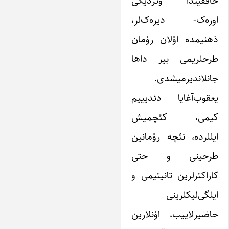
حاققیندا وئردیگی
اوره‌ک- دیره‌ک‌لر،
ذهنیمده اوْلان روْمان
طرحلریمی بیر داها
جانلاندیرمیشدی.
یعقوب‌آغایا دئدیییم
کیمی، کئچمیش
ایللرده، نئچه روْمانین
طرحینی و حتی
کاراکترلرین تانیتیمی و
ایلگی‌لیکلرینی
حاضیرلاییب، اوْنلارین