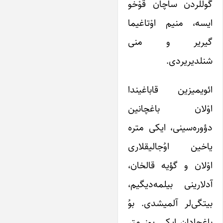
گوللردن ساچان قوْخو
ایسه، منیم اوْتاغیما
گیریر و منی
شنلدیریردی.
ائویمیزین قاباغیندا
اوْلان باغچانین
دؤوره‌سینی، ایکی متره
یاخین اوُجالیقلاری
اوْلان و گؤیه قالخان،
آدلارینی بیلمه‌دیگیم،
بیتگی‌لر آلمیشدی. بوُ
باغچادان ایکی یوز متر