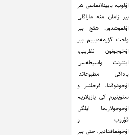
اوْلوب، یایینلانماسی هر
بیر زامان منه ماراقلی
اوْلموشدور. هئچ بیر
واخت گؤرمه‌دیییم بیر
اوْخوجونون نظرینی،
اینترنت واسیطه‌سی
یاداکی مطبوعاتدا
اوْخودوقدا، فرحلنیر و
سئوینیرم کی یازیلاریم
اوْخوجولاریما ایلگی
قوُروب و
اوْخونماقدادیر. حتی بیر