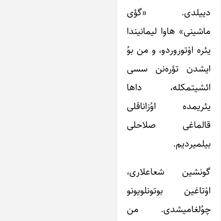
دییلدی. «گؤی
ماشینی» هاوا لیمانیندا
یئره اوْتوروردو، و من بوُ
ایشدن تؤره‌نن سسی
ائشیتمکله، داها
یئریمده اوُزاناقلی
قالماغی صلاحلی
بیلمیردیم.
گونشین شعاعلاری،
اوْتاغین بوتونلویونو
چوُلغامیشدی. من