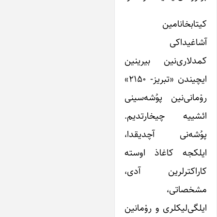
کیتابخانامین
آشاغیداکی
کمدلاری‌نین بیرینین
ایچیندن «تبریز- ۲۱۵۰»
روْمانی‌نین پوُشه‌سینی
ائشییه چیخارتدیم.
پوُشه‌نی آچدیقدا،
ایلکجه کاغاذ اوسته
کاراکترلرین آدی،
مشخصاتی،
ایلگی‌لیکلری و روْمانین