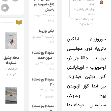
داغ» شعرینه بیر
۱۴۰۲
اوخوماق زامانی: 7
باخیش
دقیقه
جمعه ۲۲ خرداد
https://ishiq.net
۱۴۰۵
/?p=32817
ایکی یول وار
یکشنبه ۶ شهریور
خوروزون ایلکین
۱۴۰۱
بانی‌یلا توی مجلیسی
سئودا (پووئست)
پوزولدو. چالقیچی‌لار،
– سون حصه
مجله ایشیق
شماره 4
دوشنبه ۲۶ مهر
اوخویوب – اوینایانلار،
آذربایجان
۱۴۰۰
توی‌لاری
گلن بوتون قوناق‌لار
سئودا (پووئست)
– ۳
بیر آندا گؤز اؤنوندن
یکشنبه ۲۸
یوخ اولدولار.
شهریور ۱۴۰۰
سیاره‌نین دوداغیندا
سئودا (پووئست)