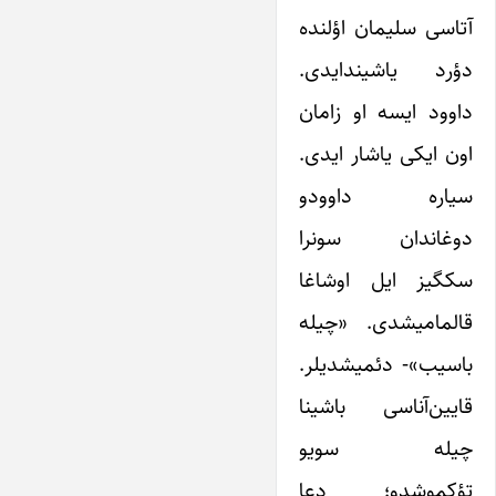
آتاسی سلیمان اؤلنده
دؤرد یاشیندایدی.
داوود ایسه او زامان
اون ایکی یاشار ایدی.
سیاره داوودو
دوغاندان سونرا
سکگیز ایل اوشاغا
قالمامیشدی. «چیله
باسیب»- دئمیشدیلر.
قایین‌آناسی باشینا
چیله سویو
تؤکموشدو؛ دعا