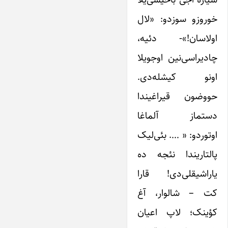
خوروزو سوزدو: «لال
اولاسان!»- دئیه،
چادیراسی‌نین اوجویلا
اونو کیشله‌دی.
حووضون قیراغیندا
دستماز آلماغا
اوتوردو: « …. بئی‌لیک
پالتاریندا نئجه ده
یاراشیقلی‌دی! قارا
کت – شالوار، آغ
کؤینک؛ لاپ اعیان