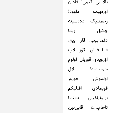
بالاسی کیمی! قادان
اوره‌ییمه داوود!
رحمتلیک دده‌سینه
چکیل اویانا
دئمه‌ییب. قارا بیغ،
قارا قاش- گؤز. لاپ
اؤزویدو. قوربان اولوم
حمیده‌یه! لال
اولموش خوروز
قویمادی اقللیکم
بویونباغینی بوینونا
تاخام….» قاپی‌نین