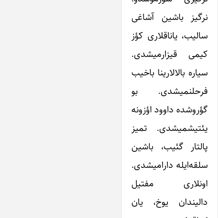
نرگیز باشین آشاغی
سالیب، یاناقلاری کؤز
کیمی قیزارمیشدی.
سیاره بالالارینا باخیب
فرحلنمیشدی. بو
گؤروشده داوود اؤزونه
یئتیشمیشدی. تمیز
پالتار گئیب، باشین
سلقه‌ایله دارامیشدی.
اونلاری مفتیل
دالیندان یوخ، یان