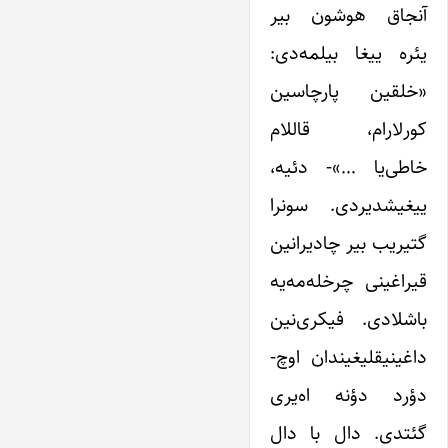
آنجاق هوشون بیر
یئره ییغا بیلمه‌دی:
«خلقین پارچاسین
کورلارام، قاللام
خاطی‌یا …»- دئیه،
ییغیشدیردی. سونرا
گتیریب بیر چادیرانین
قیراغینی چرخله‌مه‌یه
باشلادی. فیکری‌نین
داغینیقلیغیندان اوچ-
دؤرد دؤنه اه‌یری
گئتدی. دال با دال