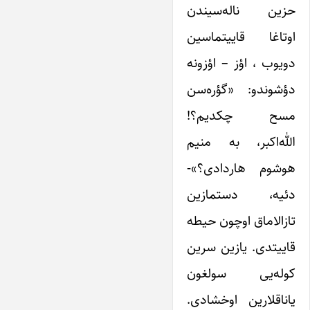
حزین ناله‌سیندن
اوتاغا قاییتماسین
دویوب ، اؤز – اؤزونه
دؤشوندو: «گؤره‌سن
مسح چکدیم؟!
الله‌اکبر، به منیم
هوشوم هاردادی؟»-
دئیه، دستمازین
تازالاماق اوچون حیطه
قاییتدی. یازین سرین
کوله‌یی سولغون
یاناقلارین اوخشادی.