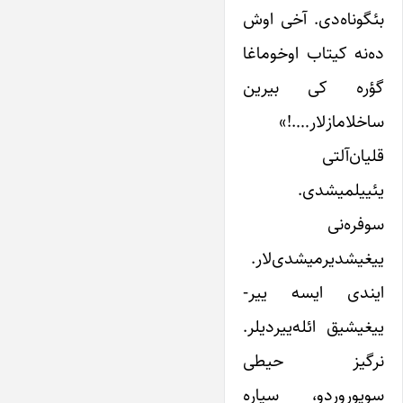
بئگوناه‌دی. آخی اوش
ده‌نه کیتاب اوخوماغا
گؤره کی بیرین
ساخلامازلار….!»
قلیان‌آلتی
یئییلمیشدی.
سوفره‌نی
ییغیشدیرمیشدی‌لار.
ایندی ایسه ییر-
ییغیشیق ائله‌ییردیلر.
نرگیز حیطی
سوپوروردو، سیاره