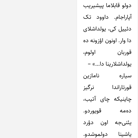
دولو قابلاما پیشیریب
آپاراجام. داوود تک
دئییل کی، یولداشلای
دا وار. اونون اؤزونه ده
قوربان اولوم،
یولداشلارینا دا…» –
سیاره نامازین
قورتاراندا نرگیز
چاینیکه چای آتیب،
ده‌مه قویوردو.
یئنی‌جه اون دؤرد
یاشینا دولموشدو.