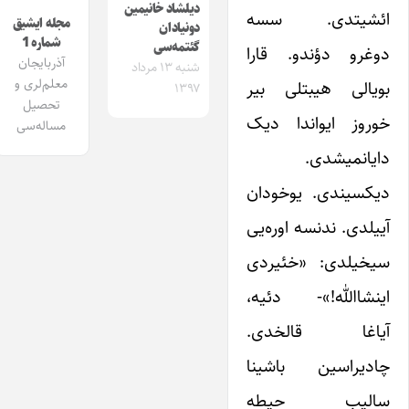
دیلشاد خانیمین
ائشیتدی. سسه
مجله ایشیق
دونیادان
شماره 1
گئتمه‌سی
دوغرو دؤندو. قارا
آذربایجان
شنبه ۱۳ مرداد
معلم‌لری و
بویالی هیبتلی بیر
۱۳۹۷
تحصیل
خوروز ایواندا دیک
مساله‌سی
دایانمیشدی.
دیکسیندی. یوخودان
آییلدی. ندنسه اوره‌یی
سیخیلدی: «خئیر‌دی
اینشاالله!»- دئیه،
آیاغا قالخدی.
چادیراسین باشینا
سالیب حیطه