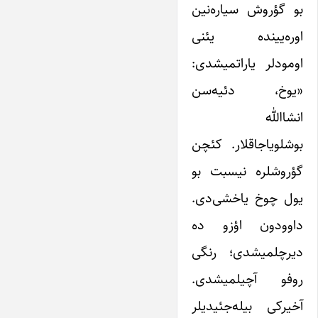
بو گؤروش سیاره‌نین
اوره‌یینده یئنی
اومودلر یاراتمیشدی:
«یوخ، دئیه‌سن
انشاالله
بوشلویاجاقلار. کئچن
گؤروشلره نیسبت بو
یول چوخ یاخشی‌دی.
داوودون اؤزو ده
دیرچلمیشدی؛ رنگی
روفو آچیلمیشدی.
آخیرکی بیله‌جئیدیلر