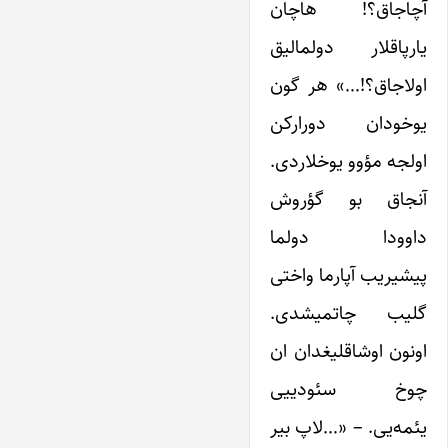
آچاجاق؟! هاچان
یارپاقلار دولمالیق
اولاجاق؟!…» هر گون
یوخودان دورارکن
اولجه مؤوو یوخلاردی.
آنجاق بو گؤروش
داوودا دولما
پیشیریب آپارما واختی
گلیب چاتمیشدی.
اونون اوشاقلیغدان ان
چوخ سئودییی
یئمه‌یی. – «…لاپ بیر