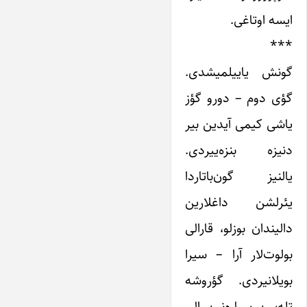
ایسه اوتاغی.
***
گونش یاییلمیشدی.
گؤی دوم – دورو گؤز
یاشی کیمی آیدین بیر
دنیزه بنزه‌ییردی.
یالنیز گون‌باتاردا
یئرلشن داغلارین
دالیندان بوزلو، قارالی
بولوت‌لار آرا – سیرا
بویلانیردی. گؤروشه
تله‌سن سیاره‌نین الی