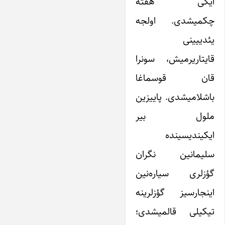
ایکی هفته
چکمیشدی. اولجه
یئدییینی
قایتاریرمیش، سونرا
قان قوسماغا
باشلامیشدی. پاییزین
ملول بیر
ایکیندیسینده
سلیمانین نگران
گؤزلری سیاره‌نین
اینجارسیز گؤزلرینه
تیکیلی قالمیشدی؛