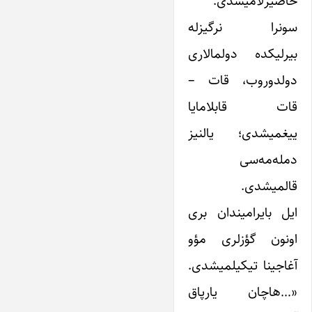
حاضیرلامیشدی.
سونرا نرگیزله
بیرلیکده دولمالاری
دولدوروب، قات –
قات قابلامایا
ییغمیشدی؛ یالنیز
دمله‌مه‌سی
قالمیشدی.
ایل بایرامیندان بری
اونون گؤزلری مؤو
آغاجینا تیکیلمیشدی.
«…هاچان یارپاق