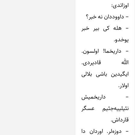
اوزاتدی:
– داووددان نه خبر؟
– هله کی بیر خبر
یوخدو.
– داریخما! اولسون.
الله قادیردی.
ایگیدین باشی بلالی
اولار.
– داریخمیش
نئیلییه‌جئیم عسگر
قارداش.
– دوزه‌لر. اوردان دا