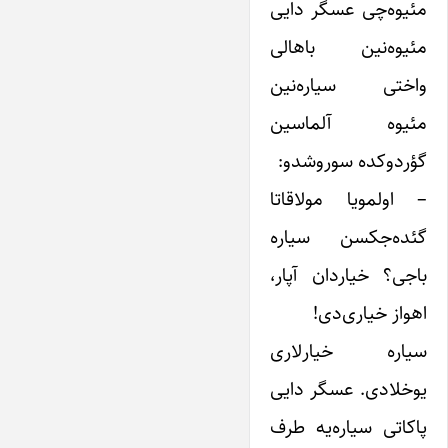
مئیوه‌چی عسگر دایی
مئیوه‌نین باهالی
واختی سیاره‌نین
مئیوه آلماسین
گؤردوکده سوروشدو:
– اولمویا مولاقاتا
گئده‌جکسن سیاره
باجی؟ خیاردان آپار،
اهواز خیاری‌دی!
سیاره خیارلاری
یوخلادی. عسگر دایی
پاکاتی سیاره‌یه طرف