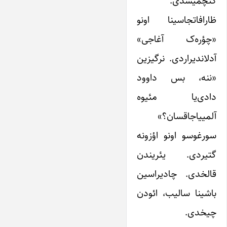
کئچمیشدی.
ظارافاتجاسینا اونو
«چؤره‌ک آغاجی»
آدلاندیراردی. نرگیزین
«ننه، بس داوود
دادی‌یا مئیوه
آلمییاجاقسان؟»
سورغوسو اونو اؤزونه
گتیردی. یئریندن
قالخدی. چادیراسین
باشینا سالیب، ائودن
چیخدی.