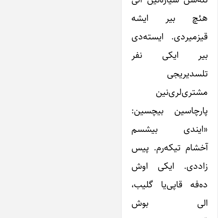
هئچ بیر ایشه
قیزمیردی. ایسته‌دی
بیر ایکی نفر
تلسدیریجی
مشتری‌لری‌نین
پارچاسین بیچسین:
«ایندی بیشسم
آخشام تیکه‌رم. پیس
زاددی. ایکی اوش
ده‌فه قاپی‌یا گلیب،
الی بوش