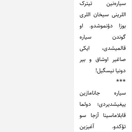
سیاره‌نین تیترک
اللرینی سیخان اللری
بوزا دؤنموشدو. او
گوندن سیاره
قالمیشدی، ایکی
صاغیر اوشاق و بیر
دونیا نیسگیل!
***
سیاره جانامازین
ییغیشدیردی؛ دولما
قابلاماسینا آزجا سو
تؤکدو. آغیزین