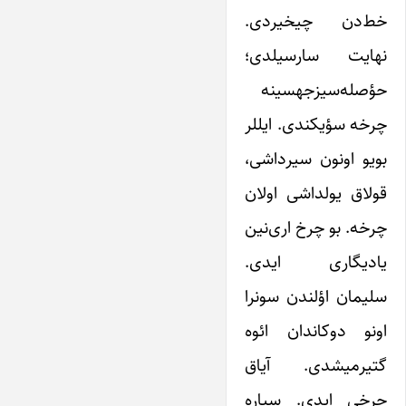
خط‌دن چیخیردی.
نهایت سارسیلدی؛
حؤصله‌سیزجهسینه
چرخه سؤیکندی. ایللر
بویو اونون سیرداشی،
قولاق یولداشی اولان
چرخه. بو چرخ اری‌نین
یادیگاری ایدی.
سلیمان اؤلندن سونرا
اونو دوکاندان ائوه
گتیرمیشدی. آیاق
چرخی ایدی. سیاره