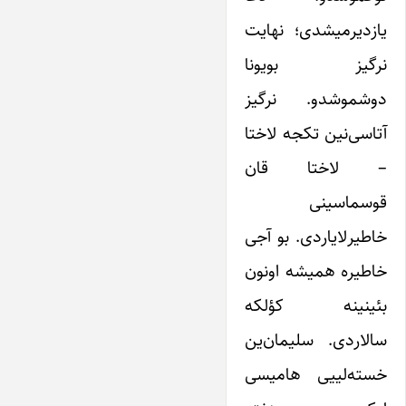
یازدیرمیشدی؛ نهایت
نرگیز بویونا
دوشموشدو. نرگیز
آتاسی‌نین تکجه لاختا
– لاختا قان
قوسماسینی
خاطیرلایاردی. بو آجی
خاطیره همیشه اونون
بئینینه کؤلکه
سالاردی. سلیمان‌ین
خسته‌لییی هامیسی