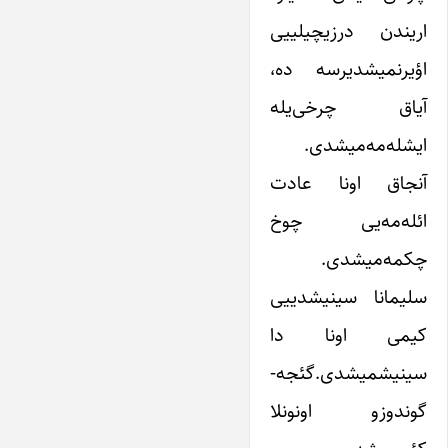
اریندن درزیچیلییی
اؤیرنمیشدیرسه ده،
آیاق چرخی‌یله
ایشله‌مه‌میشدی.
آنجاق اونا عادت
ائله‌مه‌یی چوخ
چکمه‌میشدی.
سلیمانا سینیشدییی
کیمی اونا دا
سینیشمیشدی.گئجه-
گوندوزو اونونلا