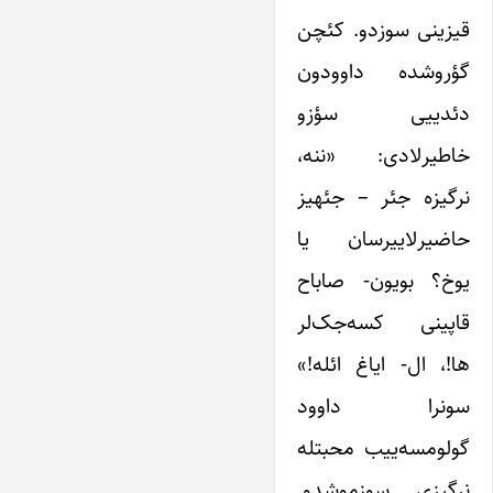
قیزینی سوزدو. کئچن
گؤروشده داوودون
دئدییی سؤزو
خاطیرلادی: «ننه،
نرگیزه جئر – جئهیز
حاضیرلاییرسان یا
یوخ؟ بویون- صاباح
قاپینی کسه‌جک‌لر
ها!، ال- ایاغ ائله!»
سونرا داوود
گولومسه‌‌ییب محبتله
نرگیزی سوزموشدو.