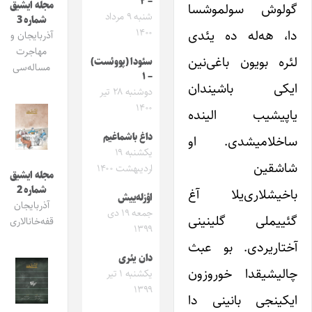
– ۲
مجله ایشیق
گولوش سولموشسا
شنبه ۹ مرداد
شماره 3
دا، هه‌له ده یئدی
۱۴۰۰
آذربایجان و
مهاجرت
لئره بویون باغی‌نین
سئودا (پووئست)
مساله‌سی
– ۱
ایکی باشیندان
دوشنبه ۲۸ تیر
۱۴۰۰
یاپیشیب الینده
داغ باشماغیم
ساخلامیشدی. او
یکشنبه ۱۹
شاشقین
اردیبهشت ۱۴۰۰
مجله ایشیق
شماره 2
باخیشلاری‌یلا آغ
اؤزله‌ییش
آذربایجان
جمعه ۱۹ دی
گئییملی گلینینی
قفه‌خانالاری
۱۳۹۹
آختاریردی. بو عبث
دان یئری
چالیشیقدا خوروزون
یکشنبه ۱ تیر
۱۳۹۹
ایکینجی بانینی دا