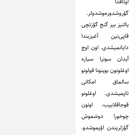
اوتاقدا
گؤروشدورموشدولر.
یالنیز بیر گنج گؤزتچی
قاپی‌نین آغیزیندا
دایانمیشدی. اون اوچ
آیدان سونرا سیاره
اوغلونون بوینونا قولونو
سالماق امکانی
تاپمیشدی. اوغلونو
قوجاقلاییب، اونون
چوخورا دوشموش
گؤزلریندن اؤپموشدو.