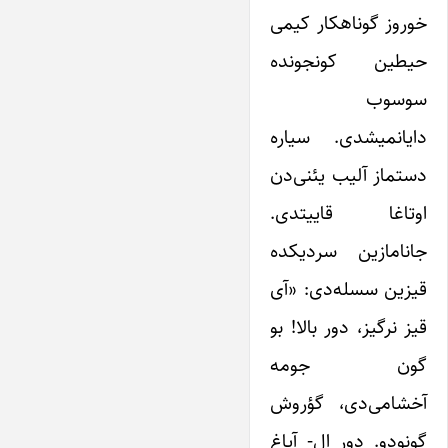
خوروز گوناهکار کیمی
حیطین کونجونده
سوسوب
دایانمیشدی. سیاره
دستماز آلیب یئنی‌دن
اوتاغا قاییتدی.
جانامازین سردیکده
قیزین سسله‌دی: «آی
قیز نرگیز، دور بالا! بو
گون جومه
آخشامی‌دی، گؤروش
گونودو. دور ال- آیاغ