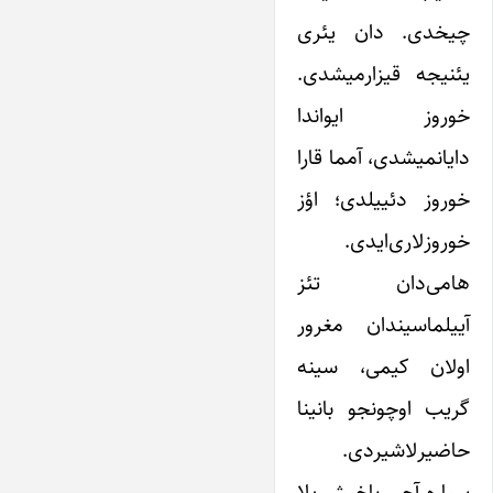
چیخدی. دان یئری
یئنیجه قیزارمیشدی.
خوروز ایواندا
دایانمیشدی، آمما قارا
خوروز دئییلدی؛ اؤز
خوروزلاری‌ایدی.
هامی‌دان تئز
آییلماسیندان مغرور
اولان کیمی، سینه
گریب اوچونجو بانینا
حاضیرلاشیردی.
سیاره آجی باخیشی‌یلا