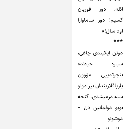
ائله. دور قوربان
کسیم! دور ساماوارا
اود سال!»
***
دونن ایکیندی چاغی،
سیاره حیطده
بئجرتدییی مؤوون
یارپاقلاریندان بیر دولو
سله درمیشدی. گئجه
بویو دولمانین دن –
دوشونو