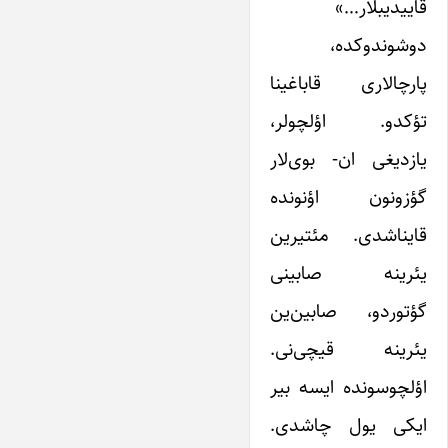
قاییدیبلار…»
دوشوندوکده،
پارچالاری قاباغینا
تؤکدو. اؤلچولر،
یازدیغی ان- بوی‌لار
گؤزونون اؤنونده
قایناشدی. مئتیرین
یئرینه صابینی
گؤتوردو، صابین‌ین
یئرینه قیچی‌نی.
اؤلچوسونده ایسه بیر
ایکی یول چاشدی.