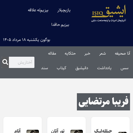
یازیچیلار
بیزیم‌له علاقه
بیزیم حاقدا
بوگون یکشنبه ۱۸ مرداد ۱۴۰۵
آنا صحیفه
شعر
خبر
حئکایه
مقاله‌
سس
یادداشت
دانیشیق
کیتاب
سند
فریبا مرتضایی
چیلله‌لیک‌
تور آتان
آنام