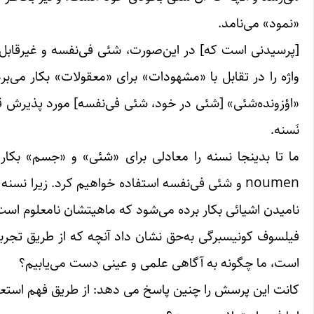
«نمود» می‌نامد.
واژه را در تقابل با «مشهودات» برای «معقولات» بکار می‌ب
«اؤزونده‌شئی» [شئی در خود، شئی فی‌نفسه] مورد پذیرش قرا
نَسنه.
ما تا بدینجا نسنه را معادلی برای «شئی» و «جسم» بکار بر
noumen و شئی فی‌نفسه استفاده خواهیم کرد. زیرا 
نامیدن اشیائی بکار برده می‌شود که ماهیتشان نامعلوم است
فیلسوف کونیسبرگی به‌حق نشان داد آنچه که از طریق تجر
است، ما چگونه به آگاهی علمی و عینی دست می‌یابیم؟
کانت این پرسش را چنین پاسخ می دهد: از طریق فهم استعل