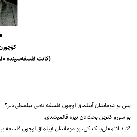
ف
کؤچورن
(کانت فلسفه‌سینده «اؤزونده قالان ن
بس بو دوماندان آییلماق اوچون فلسفه نَه‌یی بیلمه‌لی‌دیر؟
بو سورو کئچن بحث‌دن بیزه قالمیشدی.
قئید ائتمه‌لی‌ییک کی، بو دوماندان آییلماق اوچون فلسفه بیلم