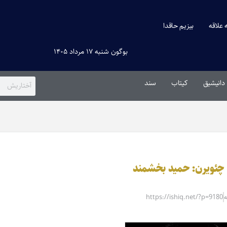
ه علاقه
بیزیم حاقدا
بوگون شنبه ۱۷ مرداد ۱۴۰۵
دانیشیق
کیتاب
سند
https://ishiq.net/?p=9180