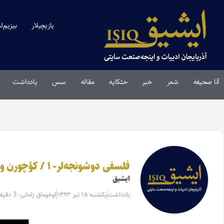
یازیچیلار
بیزیم‌ل
آنا صحیفه
شعر
خبر
حئکایه
مقاله‌
سس
یادداشت
فلسفی دوشونجه‌لر- ۱ / کؤچورن و چئویرن: حمید بخشمند
ایشیق
یادداشت
یکشنبه ۱۵ تیر ۱۳۹۳
اوخوماق زامانی: 3 دقیقه