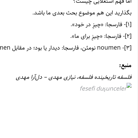
اما فهم استعلایی چیست؟
بگذارید این هم موضوع بحث بعدی ما باشد.
[۱]- فارسجا: «چیزِ در خود».
[۲]- فارسجا: «چیزِ برای ما».
[۳]- noumen نومئن، فارسجا: دیدار یا بود؛ در مقابل phenomen فنومئن، فارسجا: پدیدار یا نمود.
منبع:
فلسفه تاریخینده فلسفه، نیازی مهدی – دل‌آرا مهدی