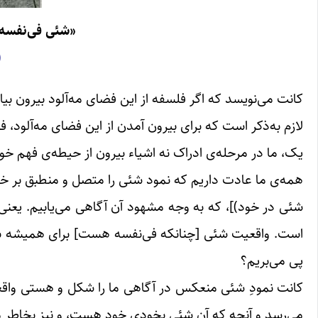
«شئی فی‌نفسه»
(
کانت می‌نویسد که اگر فلسفه از این فضای مه‌آلود بیرون بیای
لازم به‌ذکر است که برای بیرون آمدن از این فضای مه‌آلود، فل
یک، ما در مرحله‌ی ادراک نه اشیاء بیرون از حیطه‌ی فهم خود
همه‌ی ما عادت داریم که نمود شئی را متصل و منطبق بر خود
شئی در خود)]، که به وجه مشهود آن آگاهی می‌یابیم. یعنی 
است. واقعیت شئی [چنانکه فی‌نفسه هست] برای همیشه برای م
پی می‌بریم؟
کانت نمودِ شئی منعکس در آگاهی ما را شکل و هستی واقعی آ
می‌رسد و آنچه که آن شئی بخودی خود هست، و نیز بخاطر مغ