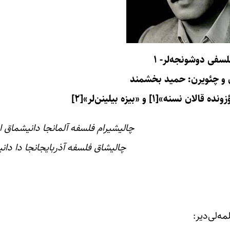
لسفی دوشونجه‌لر- ۱
 و چئویرن: حمید بخشمند
سنه»[۱] و «بیزه بیلینن‌لر»[۲]
چالیشیرام فلسفه آلمانجا دانیشماق 
چالیشاق فلسفه آذربایجانجا دا دان
ه‌لی‌دیر: