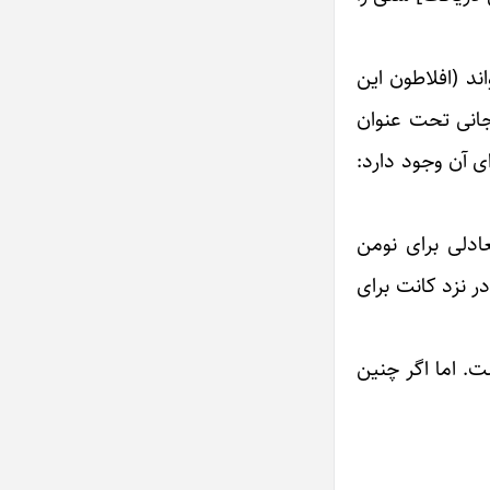
ی‌نفسه و غیرقابل رؤیت برای ما را چه می‌نامد؟ او آن را نومِن noumen می‌خواند (افلاطون این
یجانی تحت عنوان
ی آن وجود دارد:
عادلی برای نومن
ر نزد کانت برای
. اما اگر چنین