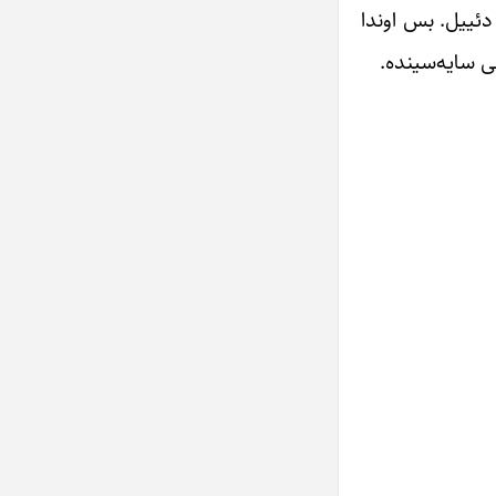
دئییل. بس اوندا
غی سایه‌سینده.