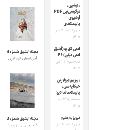
«ایشیق»
درگیسی‌نین PDF
آرشیوی
یاییملاندی
چهارشنبه ۳۱ تیر
۱۴۰۵
ادبی کؤرپو (آیلیق
مجله ایشیق شماره 4
ادبی درگی) ۴۶
آذربایجان توی‌لاری
سه‌شنبه ۲۳ تیر
۱۴۰۵
«بیزیم قیزلارین
حیکایه‌سی»
یایینلانماقدادیر!
سه‌شنبه ۱۶ تیر
۱۴۰۵
تبریزیم منیم
مجله ایشیق شماره 3
چهارشنبه ۱۰ تیر
آذربایجان و مهاجرت