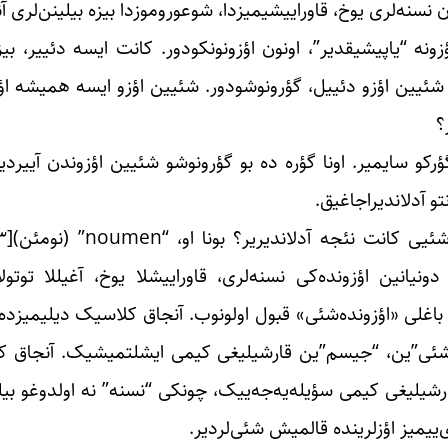
ن نسنه‌لری یوخ، قاوراییشیمیزدا، شوعوروموزدا بیزه بیلینن‌لری آن
نه “یاپیشیقدیر”، اونون اؤزونونکودور. کانت ایسه دئییر، بیز 
 شئیین اؤزو دئییل، گؤرونوشودور. شئیین اؤزو ایسه همیشه اؤزو
؟
کو سایمیر. اونا گؤره ده بو گؤرونوشو شئیین اؤزوندن آییردیغ
و آدلاندیراجاغیق.
دونیانین اؤزونده‌کی نسنه‌لری، قاوراییشلا یوخ، آغیللا توتولا
nou”” (نومئن) ترمینی ایله باغلی «اؤزونده‌شئی» قبول اولونوب. آنجاق کلاسیک دیلی
ن “شئی”‌ین، “جیسم”‌ین قارشیلیغی کیمی ایشلتمیشیک. آنجاق 
قارشیلیغی کیمی سؤیله‌یه‌جه‌ییک، چونکی “نسنه” نه اولدوغو بیل