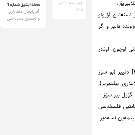
لاییریق.
چهارشنبه ۱۰ تیر
مجله ایشیق شماره 1
۱۴۰۵
آذربایجان معلم‌لری
نسنه‌نین اؤزونو
و تحصیل مساله‌سی
نده قالیر و اگر
ی اوچون، اونلار
بس اؤزونده قالان و هئچ واخت اؤزونو بیزه گؤسترمه‌ین شئیی کانت نئجه آدلاندیریر؟ بونا او، “noumen” (نومئن)[۳] دئییر (بو سؤز
نلاری بیلدیریر).
میزده گؤزل بیر سؤز –
کانتین فلسفه‌سی
ینمه‌ین نسه‌دیر.