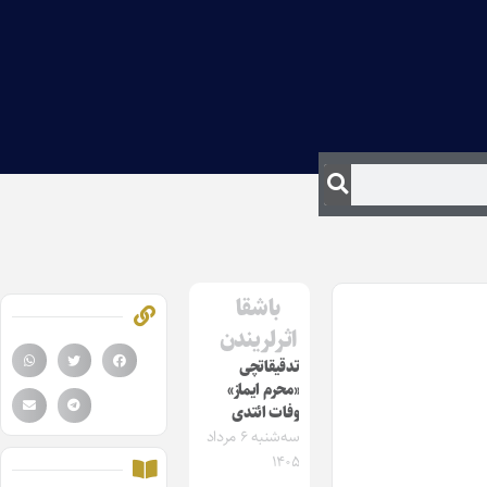
باشقا
اثرلریندن
تدقیقاتچی
«محرم ایماز»
وفات ائتدی
سه‌شنبه ۶ مرداد
۱۴۰۵