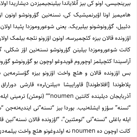
بیرینجیسی، اونو کی بیز آنلایاندا بیلینجیمیزدن دیشاریدا اولا
هامیمیز اونا اؤیرنمیشیک کی، نسنه‌نین گؤرونوشو اونون اؤزو
دئییل، گؤرونوشونو بیلیریک. یعنی شوعوروموزدا پئیدا اولان
اؤزونده قالان بیزه کئچمیرسه، اونون اؤزونو نئجه بیلمک اولار
کانت شوعوروموزدا بیلینن گؤرونوشو نسنه‌نین اؤز شکلی، گؤر
آراسیندا کئچیلمز اوچوروم قویدوغو اوچون بو گؤرونوشو گؤرونت
پلاطوندا [افلاطوندا] قاوراییشا «بیلنن‌لره» قارشی دوراراق 
آذربایجان دیلینده کانتین men
“نسنه” سؤزو ایشله‌نیب. بوردا بیز “نسنه”‌نی ایندیه‌نه‌ج
ایله باغلی “نسنه”‌نی “نومئنین”، “اؤزونده قالان نسنه”‌نین 
کانت اوچون ده noumen نه اولدوغونو هئچ واخت بیلمه‌دی‌ییمیز اؤزلرینده قالمیش شئی‌لردیر.