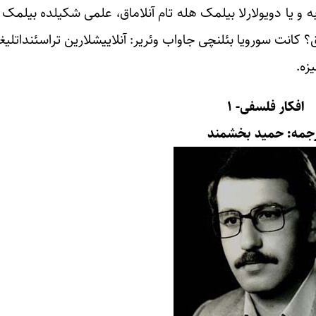
 و یا دویولارلا بیلمک هله تام آنلاماق، علمی شکیلده بیلمک 
ق؟ کانت سورویا بئلنچی جاواب وئریر: آنلاییشلارین تراسئنداتلی
زه.
افکار فلسفی- ۱
جمه: حمید بخشمند