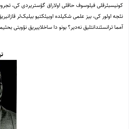
کونیسبئرقلی فیلوسوف حاقلی اولاراق گؤستریردی کی، تجروبه
نئجه اولور کی، بیز علمی شکیلده اوبیئکتیو بیلیک‌لر قازانیری
آمما ترانسئندانتلیق نه‌دیر؟ بونو دا ساخلاییریق نؤوبتی بحثیمی
تر