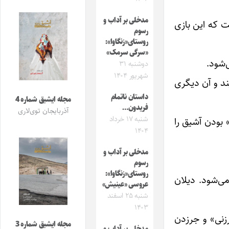
مدخلی بر آداب و
 که این بازی
رسوم
روستای«زنگاوا»:
«سرگی سرمک»
‌شود.
دوشنبه ۳۱
شهریور ۱۴۰۴
د و آن دیگری
داستان ناتمام
مجله ایشیق شماره 4
فریدون…
آذربایجان توی‌لاری
شنبه ۱۷ خرداد
بودن آشیق را
۱۴۰۴
مدخلی بر آداب و
رسوم
روستای«زنگاوا»:
می‌شود. دیلان
عروسی «عینیش»
شنبه ۲۵ اسفند
۱۴۰۳
زنی» و‌ جرزدن
مجله ایشیق شماره 3