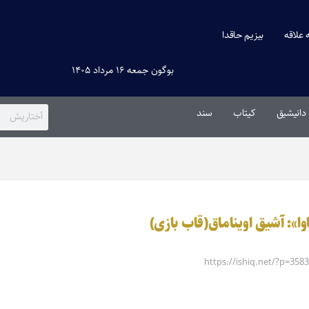
ه علاقه
بیزیم حاقدا
بوگون جمعه ۱۶ مرداد ۱۴۰۵
دانیشیق
کیتاب
سند
ا»: آشیق اویناماق(قاب بازی)
https://ishiq.net/?p=358