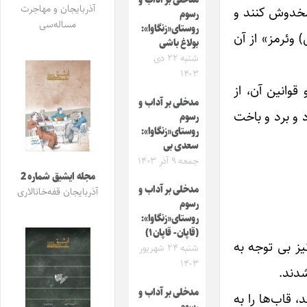
مدخلی بر آداب و
آذربایجان و مهاجرت
مخدوش کنند و
رسوم
مساله‌سی
روستای«زنگاوا»:
 وئرمز» از آن
بولاغ باشی
شنبه ۲۲ دی
۱۴۰۳
وانین آن، از
مدخلی بر آداب و
 و برد و باخت
رسوم
روستای«زنگاوا»:
سعدی بی
جمعه ۹ آذر ۱۴۰۳
مجله ایشیق شماره 2
مدخلی بر آداب و
آذربایجان قفه‌خانالاری
رسوم
روستای«زنگاوا»:
(قاپان- قاپان۱)
ز بی توجه به
شنبه ۲۴ شهریور
۱۴۰۳
شدند.
مدخلی بر آداب و
 قاب‌ها را به