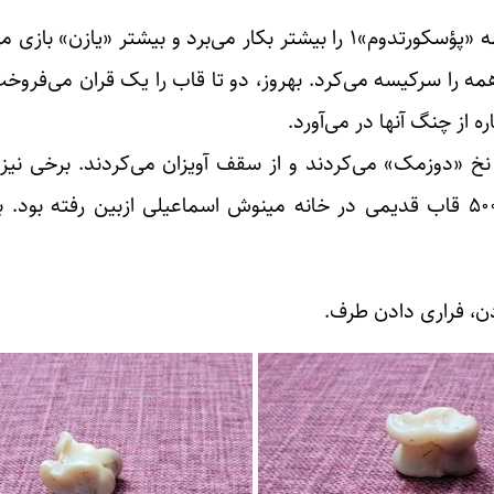
بهروز، آدم حسابگر و بازیگر قهاری بود. او در آشیق بازی کلمه «پؤسکورتدوم‌»۱ را بیشتر بکار می‌برد و ب
ه از چنگ آنها در می‌آورد.
نخ «دوزمک» می‌کردند و از سقف آویزان می‌کردند. برخی نیز، 
کیسه نگهداری می‌کردند. در زلزله سال ۹۱ زنگاوا، حدود ۵۰۰ قاب قدیمی در خانه مینوش اسماعیلی ازبین ر