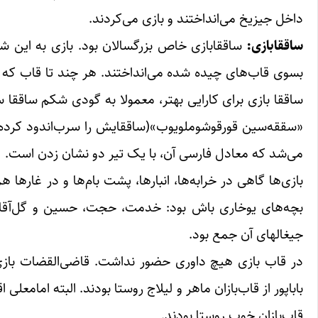
داخل جیزیخ می‌انداختند و بازی می‌کردند.
ساققا‌بازی:
ساققا‌بازی خاص بزرگسالان بود. بازی به این شکل 
بسوی قاب‌های چیده شده می‌انداختند. هر چند تا قاب که که
ساققا بازی برای کارایی بهتر، معمولا به گودی شکم ساققا 
«سققه‌سین قورقوشوملویوب»(ساققایش را سرب‌اندود کرده) 
می‌شد که معادل فارسی آن، با یک تیر دو نشان زدن است.
بازی‌ها گاهی در خرابه‌ها، انبارها، پشت بام‌ها و در غارها
بچه‌های یوخاری باش بود: خدمت، حجت، حسین و گل‌آقا ص
جیغالهای آن جمع ‌بود.
در قاب بازی هیچ داوری حضور نداشت. قاضی‌القضات بازی ا
باباپور از قاب‌بازان ماهر و لیلاج روستا بودند. البته امامعلی
قاب‌بازان خوب روستا بودند.