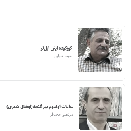
گوزگوده ایتن ایل‌لر
حیدر بابایی
ساعات اولدوم بیر گئجه(اوشاق شعری)
مرتضی مجدفر