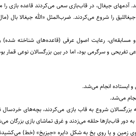
. آدمهای جیغال، در قاب‌بازی سعی می‌کردند قاعده بازی را 
جیغاللیق را شروع می‌کردند. ضرب‌المثل «الله جیغالا بال (مال)
مسابقه‌ای، رعایت اصول عرفی (قاعده‌های شناخته شده) و ق
ی تفریحی و سرگرمی بود، اما در بین بزرگسالان نوعی قمار بود
بزرگسالان شروع به قاب بازی می‌کردند‌، بچه‌های خردسال نی
 به دور قاب‌بازها حلقه می‌زدند و غرق تماشای بازی بزرگان می‌
ی زمین و یا روی یخ به شکل دایره «جیزیخ» (خط) می‌کشیدند،