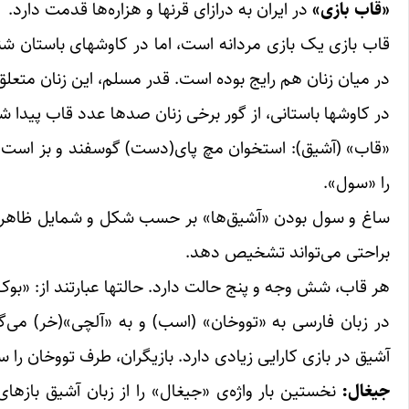
«قاب بازی»
در ایران به درازای قرنها و هزاره‌ها قدمت دارد.
قاب بازی یک بازی مردانه است، اما در کاوشهای باستان ش
در میان زنان هم رایج بوده است. قدر مسلم، این زنان متعلق 
در کاوشها باستانی، از گور برخی زنان صدها عدد قاب پیدا
«قاب» (آشیق): استخوان مچ پای(دست) گوسفند و بز است. 
را «سول».
ساغ و سول بودن «آشیق‌ها» بر حسب شکل و شمایل ظاهری 
براحتی می‌تواند تشخیص دهد.
هر قاب، شش وجه و پنج حالت دارد. حالتها عبارتند از: «بوک
در زبان فارسی به «تووخان» (اسب) و به «آلچی»(خر) می‌گو
آشیق در بازی کارایی زیادی دارد. بازیگران، طرف تووخان را 
جیغال:
نخستین بار واژه‌ی «جیغال» را از زبان آشیق بازهای