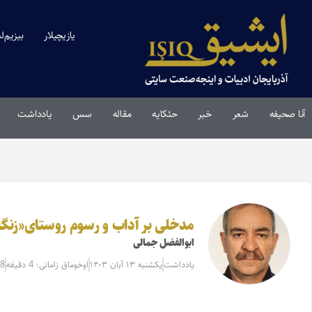
یازیچیلار
بیزیم‌ل
آنا صحیفه
شعر
خبر
حئکایه
مقاله‌
سس
یادداشت
مدخلی بر آداب و رسوم روستای«زنگاو
ابوالفضل جمالی
یادداشت
یکشنبه ۱۳ آبان ۱۴۰۳
اوخوماق زامانی: 4 دقیقه
38