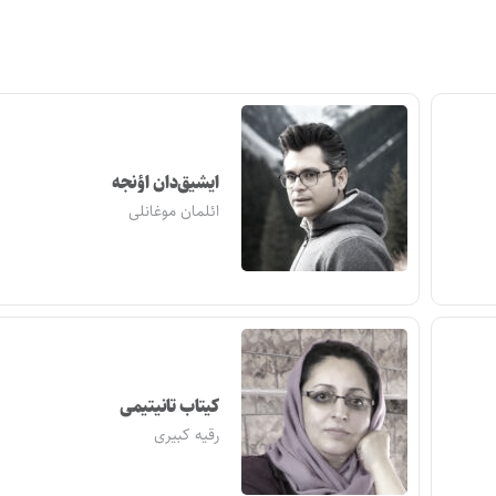
ایشیق‌دان اؤنجه
ائلمان موغانلی
کیتاب تانیتیمی
رقیه کبیری