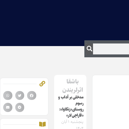
باشقا
اثرلریندن
مدخلی بر آداب و
رسوم
روستای«زنگاوا»:
«قاراچی‌لار»
پنجشنبه ۱ آبان
۱۴۰۴