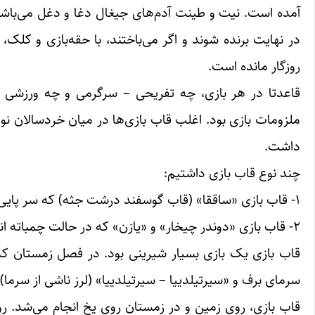
آمده است. نیت و طینت آدم‌های جیغال دغا و دغل می‌باشد
در نهایت برنده شوند و اگر می‌باختند، با حقه‌بازی و کلک، 
روزگار مانده است.
قاعدتا در هر بازی، چه تفریحی – سرگرمی و چه ورزشی و 
ملزومات بازی بود. اغلب قاب بازی‌ها در میان خردسالان نوع
داشت.
چند نوع قاب بازی داشتیم:
۱- قاب بازی «ساققا» (قاب گوسفند درشت جثه) که سر پایی و ایستاده انجام می‌شد.
۲- قاب بازی «دوندر چیخار» و «یازن» که در حالت چمباته انجام می‌شد.
قاب بازی یک بازی بسیار شیرینی بود. در فصل زمستان که 
سرمای برف و «سیرتیلدییا – سیرتیلدییا» (لرز ناشی از سرما)
قاب بازی، روی زمین و در زمستان روی یخ انجام می‌شد. رو