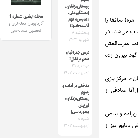
رسوم
روستای«زنگاوا»
(دستگیرعلی،
مجله ایشیق شماره 1
مره) ساققا را
«قدیس» قوم
آذربایجان معلم‌لری و
قاسمخانلو!)
ساب می‌شد. در
تحصیل مساله‌سی
پنجشنبه ۸
شهریور ۱۴۰۳
ند. ضرب‌المثل
درس جغرافیا و‌
ود بیرون زده
طعم پرتغال!
دوشنبه ۳۱
اردیبهشت ۱۴۰۳
ن»، مرکز بازی
مدخلی بر آداب و
آقا صادقی از
رسوم
روستای«زنگاوا»
(زریش
یومورتاسی)
‌زاده و بیاض
شنبه ۸
 باباپور نیز از
اردیبهشت ۱۴۰۳