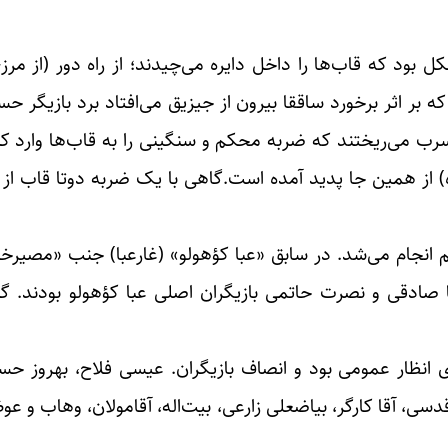
بود که قاب‌ها را داخل دایره می‌چیدند؛ از راه دور (از مرز- 
 بر اثر برخورد ساققا بیرون از جیزیق می‌افتاد برد بازیگر ح
سرب می‌ریختند که ضربه محکم و سنگینی را به قاب‌ها وارد ک
از همین جا پدید آمده است.گاهی با یک ضربه دوتا قاب از گ
 هم انجام می‌شد. در سابق «عبا کؤهولو» (غارعبا) جنب «مصیرخا
ادقی و نصرت حاتمی بازیگران اصلی عبا کؤهولو بودند. گل‌
نظار عمومی بود و ‌انصاف بازیگران. عیسی فلاح، بهروز حسن
 اقدسی، آقا کارگر، بیاضعلی زارعی، بیت‌اله، آقامولان، وهاب و عوض