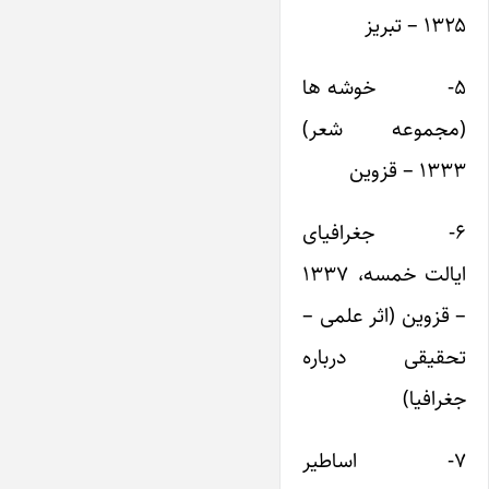
۱۳۲۵ – تبریز
۵- خوشه ها
(مجموعه شعر)
۱۳۳۳ – قزوین
۶- جغرافیای
ایالت خمسه، ۱۳۳۷
– قزوین (اثر علمی –
تحقیقی درباره
جغرافیا)
۷- اساطیر