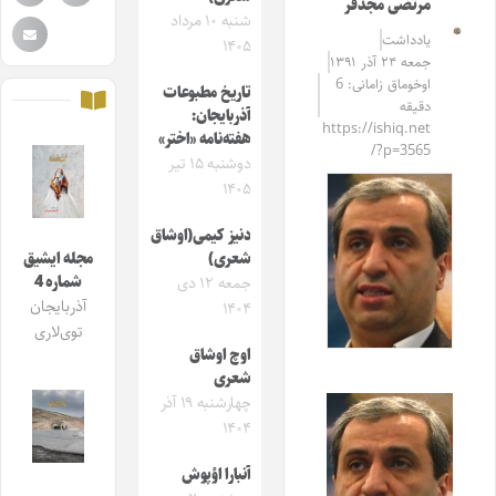
مرتضی مجدفر
شنبه ۱۰ مرداد
یادداشت
۱۴۰۵
جمعه ۲۴ آذر ۱۳۹۱
اوخوماق زامانی: 6
تاریخ مطبوعات
دقیقه
آذربایجان:
https://ishiq.net
هفته‌نامه «اختر»
/?p=3565
دوشنبه ۱۵ تیر
۱۴۰۵
دنیز کیمی(اوشاق
شعری)
مجله ایشیق
شماره 4
جمعه ۱۲ دی
آذربایجان
۱۴۰۴
توی‌لاری
اوچ اوشاق
شعری
چهارشنبه ۱۹ آذر
۱۴۰۴
آنبارا اؤپوش