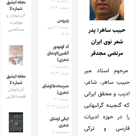
دوشنبه ۲۰
مجله ایشیق
اسفند ۱۴۰۳
شماره 3
آذربایجان و
ویروس
مهاجرت
جمعه ۲۷ مهر
حبیب ساهر؛ پدر
مساله‌سی
۱۴۰۳
شعر نوی ایران
آد گونودور
مرتضی مجدفر
آتامین(اوشاق
شعری)
پنجشنبه ۱۰
مرحوم استاد میر
خرداد ۱۴۰۳
مجله ایشیق
حبیب ساهر، شاعر،
شماره 2
مدرسه‌ده(اوشاق
آذربایجان
ادیب و محقق ایرانی
شعری)
قفه‌خانالاری
جمعه ۳۱
که گنجینه گرانبهایی
فروردین ۱۴۰۳
را در حوزه ادبیات
ایکی اوشاق
شعری
فارسی و ترکی
سه‌شنبه ۷