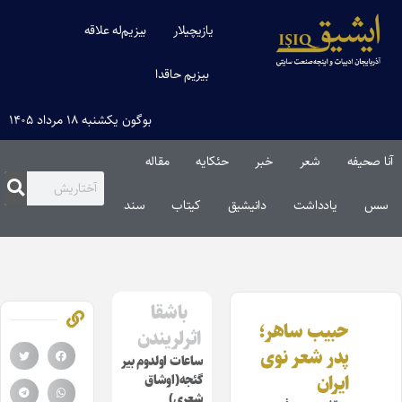
یازیچیلار
بیزیم‌له علاقه
بیزیم حاقدا
بوگون یکشنبه ۱۸ مرداد ۱۴۰۵
آنا صحیفه
شعر
خبر
حئکایه
مقاله‌
سس
یادداشت
دانیشیق
کیتاب
سند
باشقا
حبیب ساهر؛
اثرلریندن
پدر شعر نوی
ساعات اولدوم بیر
ایران
گئجه(اوشاق
شعری)