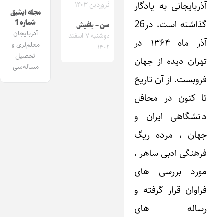
آذربایجانی به یادگار
فروردین ۱۴۰۳
مجله ایشیق
گذاشته است، در26
شماره 1
سن – یاغیش
آذربایجان
دوشنبه ۷ اسفند
آذر ماه ۱۳۶۴ در
معلم‌لری و
۱۴۰۲
تحصیل
تهران دیده از جهان
مساله‌سی
فروبست. از آن تاریخ
تا کنون در محافل
دانشگاهی ایران و
جهان ، مرده ریگ
فرهنگی ادبی ساهر ،
مورد بررسی های
فراوان قرار گرفته و
رساله های