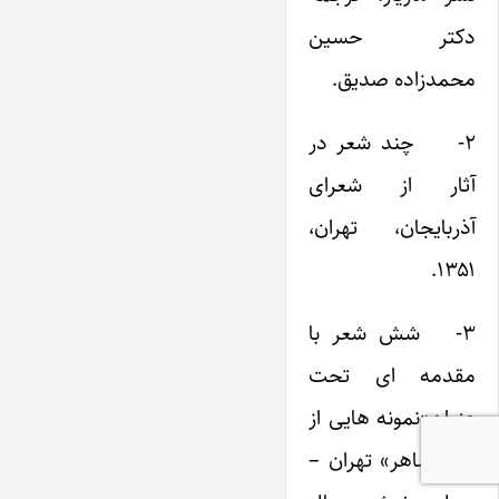
دکتر حسین
محمدزاده صدیق.
۲- چند شعر در
آثار از شعرای
آذربایجان، تهران،
۱۳۵۱.
۳- شش شعر با
مقدمه ای تحت
عنوان«نمونه هایی از
شعر ساهر» تهران –