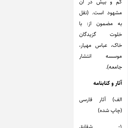
کم و بیش در آن
مشهود است. (نقل
به مضمون از: با
خلوت گزیدگان
خاک، عباس مهیار،
موسسه انتشار
جامعه).
آثار و کتابنامه
الف) آثار فارسی
(چاپ شده)
۱- شقایق