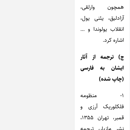
همچون وارلقی،
آزادلیق، یئنی یول،
انقلاب یولوندا و …
اشاره کرد.
ج) ترجمه از آثار
ایشان به فارسی
(چاپ شده)
۱- منظومه
فلکلوریک آرزی و
قمبر، تهران ۱۳۵۵،
نشر مازیار، ترجمه