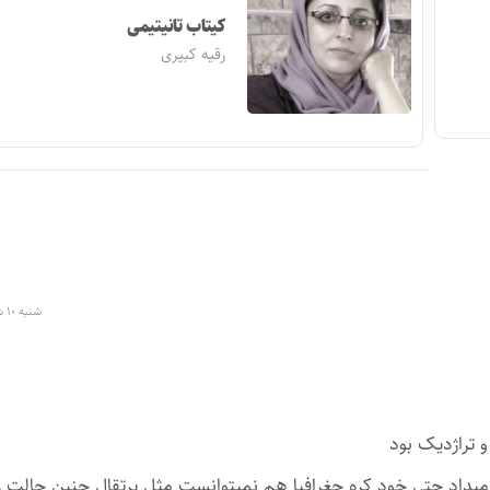
کیتاب تانیتیمی
رقیه کبیری
شنبه ۱۰ شهریور ۱۴۰۳ در ۲۰:۴۳
 تراژدیک بود
میداد حتی خود کره جغرافیا هم نمیتوانست مثل پرتقال چنین حالت ر