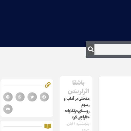
باشقا
اثرلریندن
مدخلی بر آداب و
رسوم
روستای«زنگاوا»:
«قاراچی‌لار»
پنجشنبه ۱ آبان
۱۴۰۴