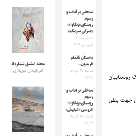
مدخلی بر آداب و
رسوم
روستای«زنگاوا»:
«سرگی سرمک»
دوشنبه ۳۱
شهریور ۱۴۰۴
داستان ناتمام
فریدون…
مجله ایشیق شماره 4
شنبه ۱۷ خرداد
آذربایجان توی‌لاری
یک روستاییان
۱۴۰۴
مدخلی بر آداب و
رسوم
ین جهت بطور
روستای«زنگاوا»:
عروسی «عینیش»
شنبه ۲۵ اسفند
۱۴۰۳