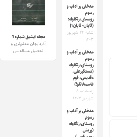
مدخلی بر آداب و
رسوم
روستای«زنگاوا»:
(قاپان- قاپان۱)
شنبه ۲۴ شهریور
مجله ایشیق شماره 1
۱۴۰۳
آذربایجان معلم‌لری و
تحصیل مساله‌سی
مدخلی بر آداب و
رسوم
روستای«زنگاوا»
(دستگیرعلی،
«قدیس» قوم
قاسمخانلو!)
پنجشنبه ۸
شهریور ۱۴۰۳
مدخلی بر آداب و
رسوم
روستای«زنگاوا»
(زریش
یومورتاسی)