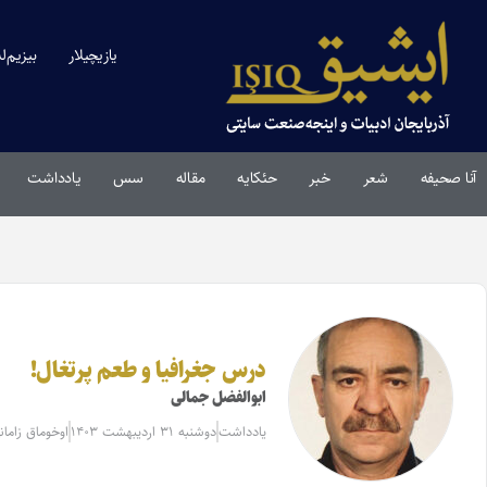
یازیچیلار
بیزیم‌ل
آنا صحیفه
شعر
خبر
حئکایه
مقاله‌
سس
یادداشت
درس جغرافیا و‌ طعم پرتغال!
ابوالفضل جمالی
یادداشت
دوشنبه ۳۱ اردیبهشت ۱۴۰۳
اوخوماق زامانی: 2 د