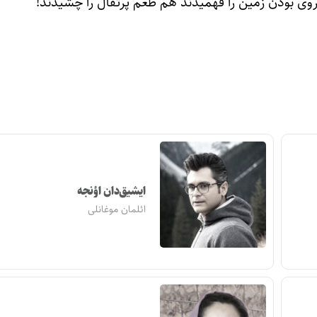
کروی بودن زمین را فهمیدند هم طعم پرتقال را چشیدند!
ایشیق‌دان اؤنجه
ائلمان موغانلی