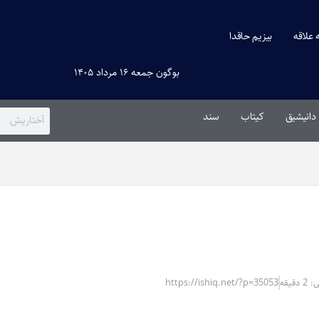
ه علاقه
بیزیم حاقدا
بوگون جمعه ۱۶ مرداد ۱۴۰۵
دانیشیق
کیتاب
سند
قیقه
https://ishiq.net/?p=35053