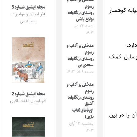
مدخلی بر آداب و
رسوم
مجله ایشیق شماره 3
پایه کوهسار
روستای«زنگاوا»:
آذربایجان و مهاجرت
بولاغ باشی
مساله‌سی
شنبه ۲۲ دی
۱۴۰۳
ارد.
مدخلی بر آداب و
رسوم
 وسایل کمک
روستای«زنگاوا»:
سعدی بی
جمعه ۹ آذر ۱۴۰۳
مدخلی بر آداب و
رسوم
مجله ایشیق شماره 2
روستای«زنگاوا»:
آذربایجان قفه‌خانالاری
آشیق
اویناماق(قاب
 را در بین
بازی)
یکشنبه ۱۳ آبان
۱۴۰۳