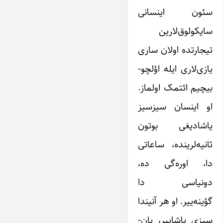
سئون اینسانی
سایکولوق‌لارین
تیجارتده اولان ساری
یازی‌لاری ایله اؤلچو-
بیچیم ائتمک اولماز.
او اینسان سیزسیز
یاشادیغی بوتون
ثانیه‌لرینده، ساعاتی
دا، اوره‌گی ده،
دونیاسی دا
گؤینه‌ییر. او هر آنیندا
سیزی یاشاییر، یان-