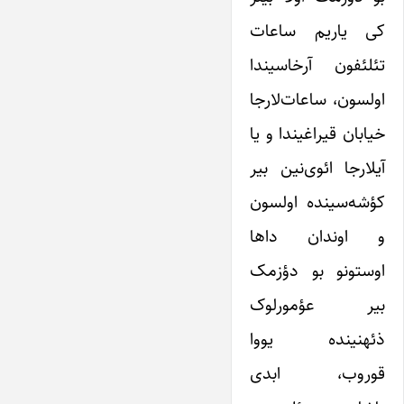
کی یاریم ساعات
تئلئفون آرخاسیندا
اولسون، ساعات‌لارجا
خیابان قیراغیندا و یا
آیلارجا ائوی‌نین بیر
کؤشه‌سینده اولسون
و اوندان داها
اوستونو بو دؤزمک
بیر عؤمورلوک
ذئهنینده یووا
قوروب، ابدی