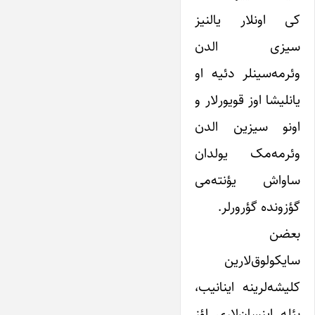
کی اونلار یالنیز
سیزی الدن
وئرمه‌سینلر دئیه او
یانلیشا اوز قویورلار و
اونو سیزین الدن
وئرمه‌مک یولدان
ساواش یؤنته‌می
گؤزونده گؤرورلر.
بعضن
سایکولوق‌لارین
کلیشه‌لرینه اینانیب،
بئله اینسان‌لاری اؤز