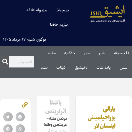
یازیچیلار
بیزیم‌له علاقه
بیزیم حاقدا
بوگون شنبه ۱۷ مرداد ۱۴۰۵
آنا صحیفه
شعر
خبر
حئکایه
مقاله‌
سس
یادداشت
دانیشیق
کیتاب
سند
باشقا
یارالی
اثرلریندن
بوراخیلمیش
درددن متنه –
اینسان‌لار
غربت‌دن وطنه!
یکشنبه ۱۶ آذر