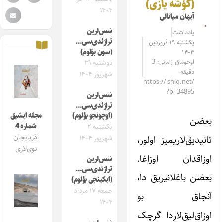
(کؤشه یازی)
۱۴۰۴
آیهان میانالی
سَس‌لرین
یادداشت
تراژئدی‌سی…
یکشنبه ۱۹ فروردین
(سون بؤلوم)
۱۴۰۳
اوخوماق زامانی: 3
دوشنبه ۳۱
دقیقه
شهریور ۱۴۰۴
https://ishiq.net/
?p=34895
سَس‌لرین
تراژئدی‌سی…
(اوچونجو بؤلوم)
مجله ایشیق
بعضن
شماره 4
یکشنبه ۲
آذربایجان
تانیدیق‌لاریمیز اولور،
شهریور ۱۴۰۴
توی‌لاری
اوزاقدان اوزاغا.
سَس‌لرین
تراژئدی‌سی…
بعضن باغلانیریق دا،
(ایکینجی بؤلوم)
جمعه ۱۷ مرداد
آنجاق بو
۱۴۰۴
اوزاق‌لیق‌لاردا گرچک