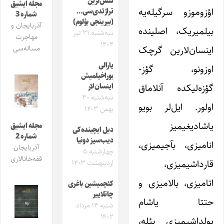
سَس‌لرین
مجله ایشیق
اؤزوموزو سرگیله‌یه
تراژئدی‌سی…
شماره 3
(بیرینجی بؤلوم)
آذربایجان و
بیلمیریک، اصلینده
سه‌شنبه ۳۱ تیر
مهاجرت
۱۴۰۴
اینسان‌لارین گرچک
مساله‌سی
یارالی
اوزونو، گؤز-
بوراخیلمیش
گؤزه‌لیکده آنلاماق
اینسان‌لار
سه‌شنبه ۳۰
اولور. ایل‌لر بویو
بهمن ۱۴۰۳
یاشادیغیمیز
مجله ایشیق
دیل ایچینده‌کی
شماره 2
دیب‌سیز دونیا
انامیزی، بآجیمیزی،
آذربایجان
چهارشنبه ۵
قفه‌خانالاری
قارداشیمیزی،
اردیبهشت ۱۴۰۳
اتامیزی، بالامیزی و
کئچمیشین باغری
چاتلاییر
حتتا یاشام
شنبه ۱۴ مرداد
۱۴۰۲
یولداشیمیزی بئله،