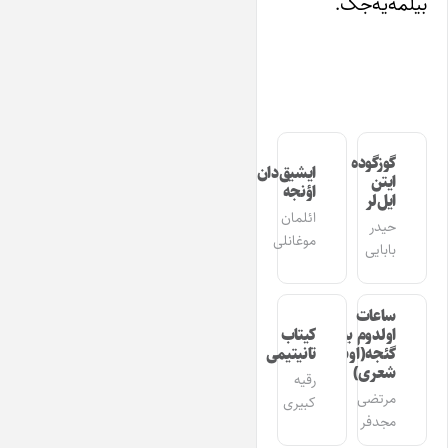
بیلمه‌یه‌جک.
گوزگوده
ایشیق‌دان
ایتن
اؤنجه
ایل‌لر
ائلمان
حیدر
موغانلی
بابایی
ساعات
اولدوم بیر
کیتاب
گئجه(اوشاق
تانیتیمی
شعری)
رقیه
مرتضی
کبیری
مجدفر