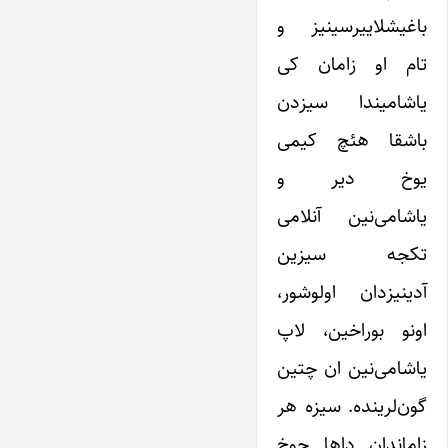
باغیشلاییرسینیز و
تام او زامان کی
یاشامیندا سیزدن
باشقا هئچ کیمی
یوخ دیر و
یاشامی‌نین آنلامی
تکجه سیزین
آدینیزدان اولوشور،
اونو بوراخین، لاپ
یاشامی‌نین ان چتین
گون‌لرینده. سیزه هر
زاماندان داها چوخ