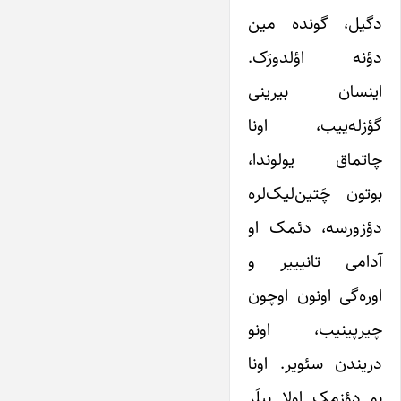
دگیل، گونده مین
دؤنه اؤلدورَک.
اینسان بیرینی
گؤزله‌ییب، اونا
چاتماق یولوندا،
بوتون چَتین‌لیک‌لره
دؤزورسه، دئمک او
آدامی تانیییر و
اوره‌گی اونون اوچون
چیرپینیب، اونو
دریندن سئویر. اونا
بو دؤزمک اولا بیلَر