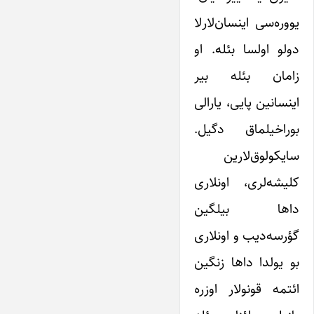
یووره‌سی اینسان‌لارلا
دولو اولسا بئله. او
زامان بئله بیر
اینسانین پایی، یارالی
بوراخیلماق دگیل.
سایکولوق‌لارین
کلیشه‌لری، اونلاری
داها بیلگین
گؤرسه‌دیب و اونلاری
بو یولدا داها زنگین
ائتمه قونولار اوزره