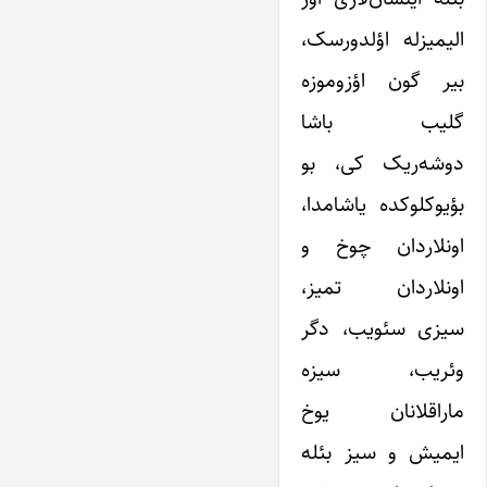
الیمیزله اؤلدورسک،
بیر گون اؤزوموزه
گلیب باشا
دوشه‌ریک کی، بو
بؤیوکلوکده یاشامدا،
اونلاردان چوخ و
اونلاردان تمیز،
سیزی سئویب، دگر
وئریب، سیزه
ماراقلانان یوخ
ایمیش و سیز بئله