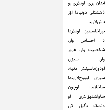
آندان بری، اونلاری بو
دَهشتلی دونیادا اؤز
باش‌لارینا
بوراخاسینیز. اونلاردا
دا احساس وار،
شخصیت وار، غرور
وار. سیزی
اودوزماسینلار دئیه،
سیزی اوووج‌لاریندا
ساخلاماق اوچون
ساواشدیق‌لاری او
دئمک دگیل کی