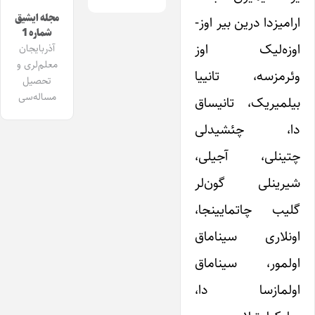
مجله ایشیق
ارامیزدا درین بیر اوز-
شماره 1
اوزه‌لیک اوز
آذربایجان
معلم‌لری و
وئرمزسه، تانییا
تحصیل
مساله‌سی
بیلمیریک، تانیساق
دا، چئشیدلی
چتینلی، آجیلی،
شیرینلی گون‌لر
گلیب چاتمایینجا،
اونلاری سیناماق
اولمور، سیناماق
اولمازسا دا،