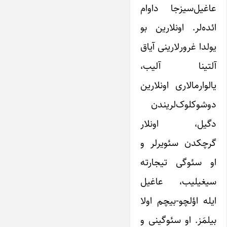
عاغیل‌سیزجا داوام
ائده‌لر. اونلارین بو
یولدا غرورلارینی آیاق
آلتینا آلیب،
یالوارمالاری اونلارین
دوشوکلوک‌لریندن
دگیل، اونلار
گرچکدن سئویرلر و
او سئوگی تیجارته
سیغیلیب، عاغیل
ایله اؤلچو-بیچم اولا
بیلمَز. او سئوگینی و