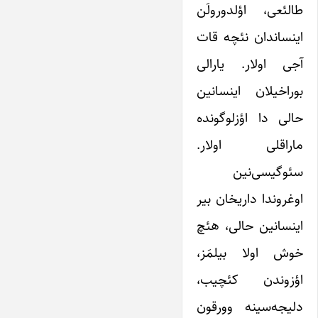
طالئعی، اؤلدورولَن
اینساندان نئچه قات
آجی اولار. یارالی
بوراخیلان اینسانین
حالی دا اؤزلوگونده
ماراقلی اولار.
سئوگیسی‌نین
اوغروندا داریخان بیر
اینسانین حالی، هئچ
خوش اولا بیلمَز،
اؤزوندن کئچیب،
دلیجه‌سینه وورقون