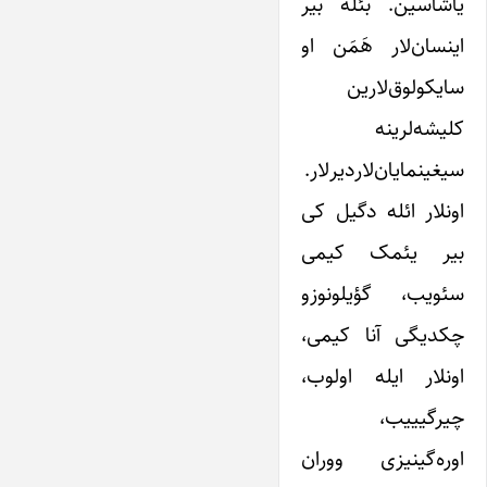
یاشاسین. بئله بیر
اینسان‌لار هَمَن او
سایکولوق‌لارین
کلیشه‌لرینه
سیغینمایان‌لاردیرلار.
اونلار ائله دگیل کی
بیر یئمک کیمی
سئویب، گؤیلونوزو
چکدیگی آنا کیمی،
اونلار ایله اولوب،
چیرگیییب،
اوره‌گینیزی ووران