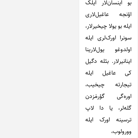
بو اینسان‌لار ایلک
اؤنجه عاغیل‌لاری
ایله بو یولا چیخیرلار،
سونرا اورک‌لری ایله
اولدوغو یول‌لارینا
اینانیرلار. بئله دگیل
کی عاغیل ایله
تیجارته چیخیب،
اوره‌گی گؤرمَزدن
گله‌لر، یا دا لاپ
ترسینه اورک ایله
وورولوب،