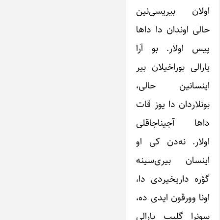
اولان بیریسی‌نین
حالی اوندان دا داها
پیس اولار. بو آرا
یارالی بوراخیلان بیر
اینسانین حالی،
بونلاردان دا یوز قات
داها آجیناجاقلی
اولار. نه‌دن کی او
اینسان بیری‌سینه
گؤره داریخیردی دا،
اونا وورقون ایدی ده،
سونرا گلیب یارالی