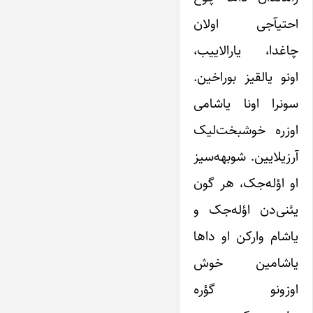
احتیآجی اولان
چاغدا، یارالاییب،
اونو یالقیز بوراخین.
سونرا اونا یاشامی
اوزره خوشبخت‌لیک
آرزیلایین. شوبهه‌سیز
او اؤله‌جک، هر گون
یئنی‌دن اؤله‌جک و
یاشام وارکن او داها
یاشامین خوش
اوزونو گؤره