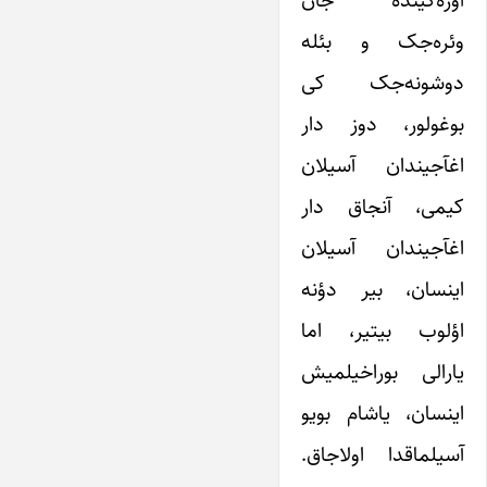
اوره‌گینده جان
وئره‌جک و بئله
دوشونه‌جک کی
بوغولور، دوز دار
اغآجیندان آسیلان
کیمی، آنجاق دار
اغآجیندان آسیلان
اینسان، بیر دؤنه
اؤلوب بیتیر، اما
یارالی بوراخیلمیش
اینسان، یاشام بویو
آسیلماقدا اولاجاق.