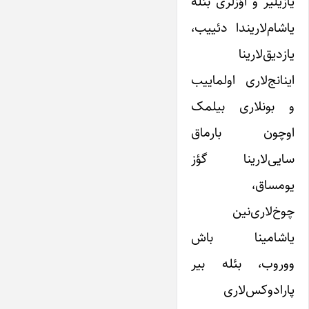
یازیلیر و اؤزلری بئله
یاشام‌لاریندا دئییب،
یازدیق‌لارینا
اینانج‌لاری اولماییب
و بونلاری بیلمک
اوچون بارماق
سایی‌لارینا گؤز
یومساق،
چوخ‌لاری‌نین
یاشامینا باش
ووروب، بئله بیر
پارادوکس‌لاری