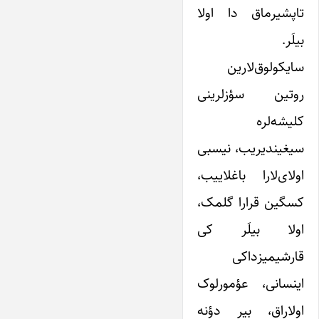
تاپشیرماق دا اولا
بیلَر.
سایکولوق‌لارین
روتین سؤزلرینی
کلیشه‌لره
سیغیندیریب، نیسبی
اولای‌لارا باغلاییب،
کسگین قرارا گلمک،
اولا بیلَر کی
قارشیمیزداکی
اینسانی، عؤمورلوک
اولاراق، بیر دؤنه