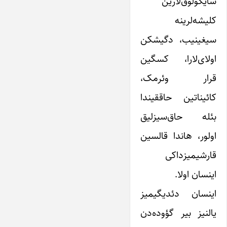
سایکولوق‌لارین
کلیشه‌لرینه
سیغینیب، دگیشکن
اولای‌لارا، کسگین
قرار وئرمک،
کائیناتین حاققیندا
بئله حاق‌سیزلیق
اولور، هاندا قالسین
قارشیمیزداکی
اینسان اولا.
اینسان دئدیگیمیز
یالنیز بیر گؤوده‌دن