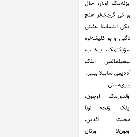
ایزله‌مک اولار، حال
بو کی گرچک‌لر هئچ
ایکی اینساندا عئینی
دگیل و بو کلیشه‌لره
سؤیکنمک، ییخیب،
ییخیلماغین ایلک
آددیمی ساییلا بیلیر.
بیری‌سینی
اؤلدورمک اوچون،
ایلک اؤنجه اونا
محبت ائدین،
اونون‌لا اورتاق