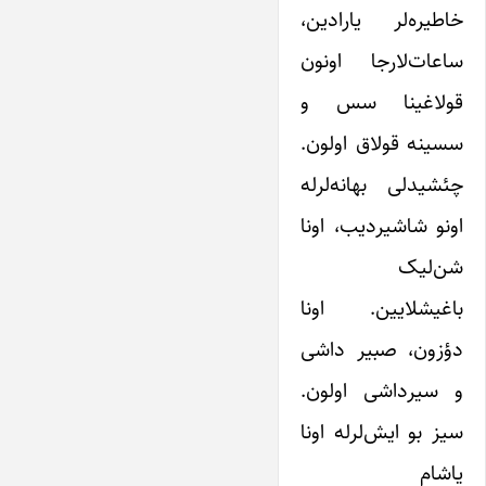
خاطیره‌لر یارادین،
ساعات‌لارجا اونون
قولاغینا سس و
سسینه قولاق اولون.
چئشیدلی بهانه‌لرله
اونو شاشیردیب، اونا
شن‌لیک
باغیشلایین. اونا
دؤزون، صبیر داشی
و سیرداشی اولون.
سیز بو ایش‌لرله اونا
یاشام