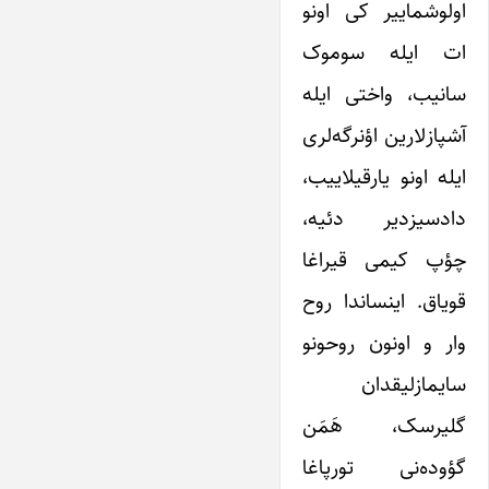
اولوشماییر کی اونو
ات ایله سوموک
سانیب، واختی ایله
آشپازلارین اؤنرگه‌لری
ایله اونو یارقیلاییب،
دادسیزدیر دئیه،
چؤپ کیمی قیراغا
قویاق. اینساندا روح
وار و اونون روحونو
سایمازلیقدان
گلیرسک، هَمَن
گؤوده‌نی تورپاغا