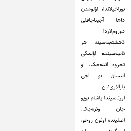
بوراخیلاندا، اؤلومدن
داها آجیناجاقلی
دوروم‌لاردا
دَهشتجه‌سینه هر
ثانیه‌سینده اؤلمگی
تجروه ائده‌جک. او
اینسان بو آجی
یارالاری‌نین
اورتاسیندا یاشام بویو
جان وئره‌جک.
اصلینده اونون روحو،