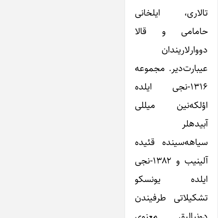
تالاری، ایلخانی
حامامی و قالا
دووار‌لاریندان
عیبارت‌دیر. مجموعه
۱۳۱۶-نجی ایلده
اؤلکه‌نین میللی
آبیدهلر
‌سیاهه‌سینده قئیده
آلینیب و ۱۳۸۲-نجی
ایلده یونسکو
تشکیلاتی طرفیندن
دونیالیق معنوی