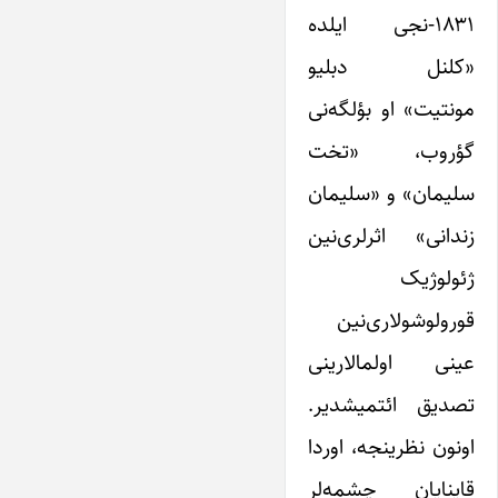
۱۸۳۱-نجی ایلده
«کلنل دبلیو
مونتیت» او بؤلگه‌نی
گؤروب، «تخت
سلیمان» و «سلیمان
زندانی» اثرلری‌نین
ژئولوژیک
قورولوشولاری‌نین
عینی اولمالارینی
تصدیق ائتمیشدیر.
اونون نظرینجه، اوردا
قاینایان چشمه‌لر