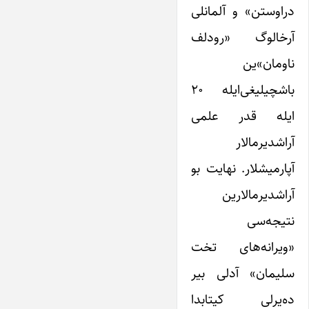
دراوستن» و آلمانلی
آرخالوگ «رودلف
ناومان»ین
باشچیلیغی‌ایله ۲۰
ایله قدر علمی
آراشدیرمالار
آپارمیشلار. نهایت بو
آراشدیرما‌لارین
نتیجه‌سی
«ویرانه‌های تخت
سلیمان» آدلی بیر
ده‌یرلی کیتابدا