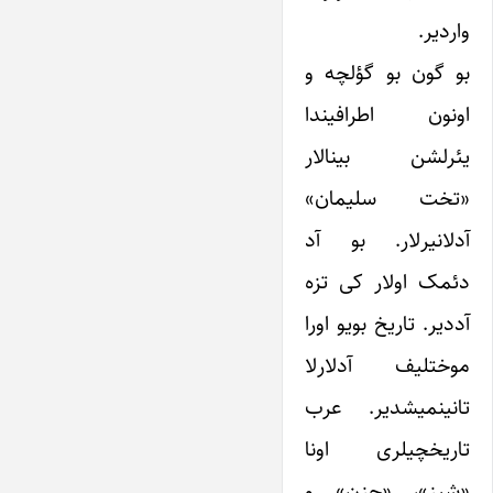
واردیر.
بو گون بو گؤلچه و
اونون اطرافیندا
یئرلشن بینالار
«تخت سلیمان»
آدلانیرلار. بو آد
دئمک اولار کی تزه
آددیر. تاریخ بویو اورا
موختلیف آدلارلا
تانینمیشدیر. عرب
تاریخچیلری اونا
«شیز»، «جزن» و