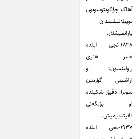
آهاک چؤکونتو‌سونون
توپیلانیشیندان
یارانمیشلار.
۱۸۳۸-نجی ایلده
«سر هنری
راولینسون» او
اراضینی گؤرندن
سونرا، دقیق شکیلده
او بؤلگه‌نی
تانیتدیرمیش.
۱۹۳۷-نجی ایلده
«اریش اشمیدت» او