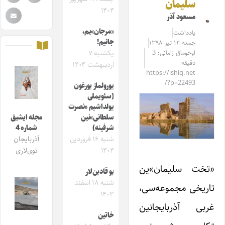
سلیمان
۱۴۰۴
مسعود آذر
«مرجان»یم،
یادداشت
جانیم!
جمعه ۱۴ تیر ۱۳۹۸
اوخوماق زامانی: 3
یکشنبه ۷
دقیقه
اردیبهشت ۱۴۰۴
https://ishiq.net
/?p=22493
یورولماز یورغون
(سئویملی
یولداشیم «نصرت
سلطانی»نین
مجله ایشیق
شرفینه)
شماره 4
شنبه ۱۶ فروردین
آذربایجان
۱۴۰۴
توی‌لاری
«تخت سلیمان»ین
بو قادین‌لار
شنبه ۱۸ اسفند
تاریخی مجموعه‌سی،
۱۴۰۳
غربی آذربایجانین
خاتین