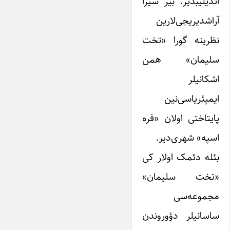
ائدیلیبدیر. بیر سیرا
آراشدیریجی‌لارین
نظرینه گورا «تخت
سلیمان» همن
اشکانیلر
ایمپئریاسی‌نین
پایتاختی اولان «فره
اسپه» شهری‌دیر.
بئله دئمک اولار کی
«تخت سلیمان»
مجموعه‌سی
ساسانیلر دؤوروندن