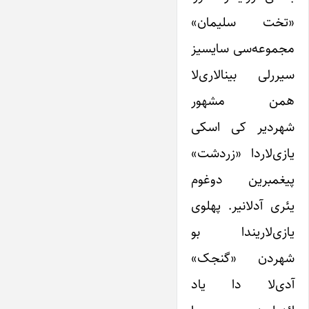
«تخت سلیمان»
مجموعه‌سی سایسیز
‌سیررلی بینالاری‌لا
همن مشهور
شهردیر کی اسکی
یازی‌لاردا «زردشت»
پیغمبرین دوغوم
یئری آدلانیر. پهلوی
یازی‌‌لاریندا بو
شهردن «گنجک»
آدی‌لا دا یاد