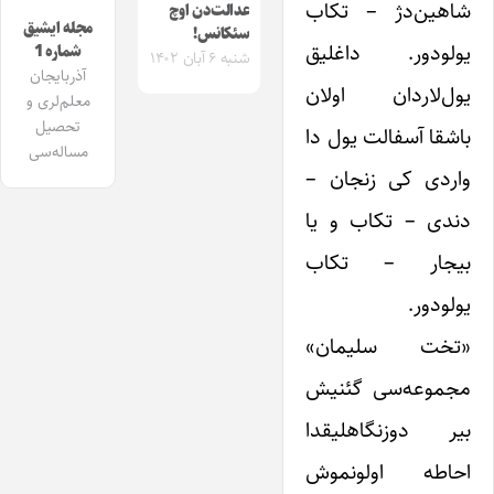
شاهین‌دژ – تکاب
عدالت‌دن اوچ
مجله ایشیق
سئکانس!
یولودور. داغلیق
شماره 1
شنبه ۶ آبان ۱۴۰۲
آذربایجان
یول‌لاردان اولان
معلم‌لری و
تحصیل
باشقا آسفالت یول دا
مساله‌سی
واردی کی زنجان –
دندی – تکاب و یا
بیجار – تکاب
یولودور.
«تخت سلیمان»
مجموعه‌سی گئنیش
بیر دوزنگاهلیقدا
احاطه اولونموش