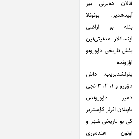
قالان ده‌یرلی بیر
آبیدهدیر. بونونلا
بئله بو اراضی
اینسانلار مدنیتی‌نین
بئش تاریخی دؤورونو
اؤزونده
یئرلشدیریب. داش
دؤورو و ۱، ۲، ۳-نجی
دمیر دؤوروندن
تاپیلان اثرلر گؤستریر
کی بو تاریخی شهر و
اونون هنده‌وری