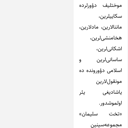
موختلیف دؤورلرده
سکاییلرین،
ماننا‌لارین، ماد‌لارین،
هخامنشی‌لرین،
اشکانی‌لرین،
ساسانی‌لرین و
اسلامی دؤورونده ده
مونقول‌‌لارین
یاشادیغی یئر
اولموشدور.
«تخت سلیمان»
مجموعه‌سینین