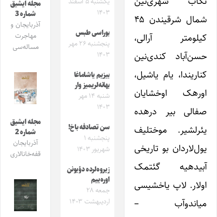
تکاب شهری‌نین
یکشنبه ۵ اسفند
مجله ایشیق
۱۴۰۳
شماره 3
شمال شرقیندن ۴۵
آذربایجان و
بوراسی طبس
مهاجرت
کیلومتر آرالی،
پنجشنبه ۲۶ مهر
مساله‌سی
حسن‌آباد کندی‌نین
۱۴۰۳
کناریندا، یام یاشیل،
بیزیم یاشاماغا
بهانه‌لریمیز وار
اورهک اوخشایان
شنبه ۱۴ مهر
۱۴۰۳
صفالی بیر درهده
مجله ایشیق
سن تصادفه باخ!
یئرلشیر. موختلیف
شماره 2
پنجشنبه ۱
آذربایجان
یول‌لاردان بو تاریخی
شهریور ۱۴۰۳
قفه‌خانالاری
آبیدهیه گئتمک
زیروه‌لرده دؤیونن
اوره‌ییم
اولار. لاپ یاخشیسی
جمعه ۲۸
میاندوآب –
اردیبهشت ۱۴۰۳