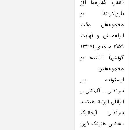
«آندره گدار»دا اؤز
یازی‌‌لاریندا بو
مجموعه‌نی دقت
ایزله‌میش و نهایت
۱۹۵۹ میلادی (۱۳۳۷
گونش) ایلینده بو
مجموعه‌نین
اوستونده بیر
سوئدلی – آلمانلی و
ایرانلی اورتاق هیئت،
سوئدلی آرخالوگ
«هانس هنینگ فون