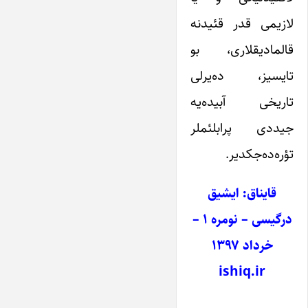
لازیمی قدر قئیدنه
قالمادیقلاری، بو
تایسیز، ده‌یرلی
تاریخی آبیده‌یه
جیددی پرابلئملر
تؤره‌ده‌جکدیر.
قایناق: ایشیق
درگیسی – نومره ۱ –
خرداد ۱۳۹۷
ishiq.ir