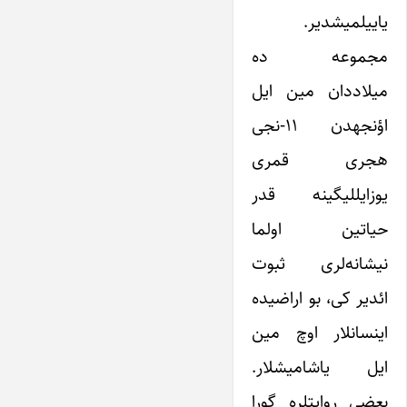
یاییلمیشدیر.
مجموعه ده
میلاددان مین ایل
اؤنجهدن ۱۱-نجی
هجری قمری
یوزایللیگینه قدر
حیاتین اولما
نیشانه‌لری ثبوت
ائدیر کی، بو اراضیده
اینسانلار اوچ مین
ایل یاشامیشلار.
بعضی روایتلره گورا