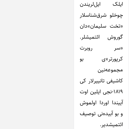
ایلک ایل‌لریندن
چوخلو شرق‌شناسلار
«تخت سلیمان»دان
گوروش ائتمیشلر.
«سر روبرت
کرپورتر»ی بو
مجموعه‌نین
کاشیفی تانییرلار کی
۱۸۱۹-نجی ایلین اوت
آییندا اوردا اولموش
و بو آبیده‌نی توصیف
ائتمیشدیر.