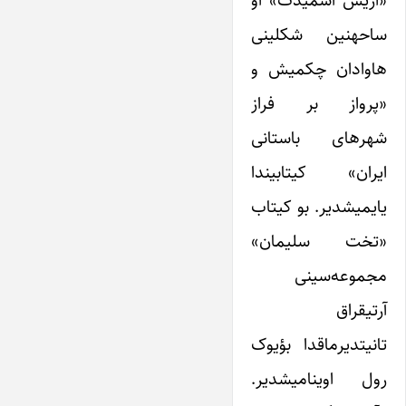
ساحهنین شکلینی
هاوادان چکمیش و
«پرواز بر فراز
شهرهاى باستانى
ایران» کیتابیندا
یایمیشدیر. بو کیتاب
«تخت سلیمان»
مجموعه‌سینی
آرتیقراق
تانیتدیرماقدا بؤیوک
رول اوینامیشدیر.