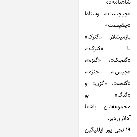
شاهنامه‌ده
«چیچست»، اوستادا
«چئچست»
یازمیشلار. «گنزک»
یا «کنزک»،
«گنجک»، «گنزه»،
«جیس»، «جنزه»،
«گنجه»، «گزن» و
«گنگ» بو
مجموعه‌نین باشقا
آدلاری‌دیر.
۱۹-نجی یوز ایللیگین