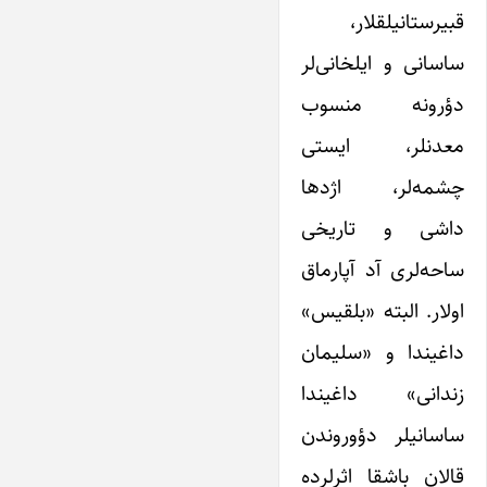
قبیرستانیلقلار،
ساسانی و ایلخانی‌لر
دؤرونه منسوب
معدنلر، ایستی
چشمه‌لر، اژدها
داشی و تاریخی
ساحه‌لری آد آپارماق
اولار. البته «بلقیس»
داغیندا و «سلیمان
زندانی» داغیندا
ساسانیلر دؤوروندن
قالان باشقا اثرلرده