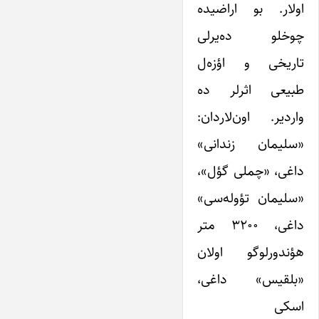
اولار. بو اراضیده
چوخلو ده‌یرلی
تاریخی و اؤزه‌ل
طبیعی اثرلر ده
واردیر. اون‌لاردان:
«سلیمان زندانی»
داغی، «چملی گؤل»،
«سلیمان تؤوله‌سی»
داغی، ۳۲۰۰ متر
هؤندورلوگو اولان
«بلقیس» داغی،
اسکی