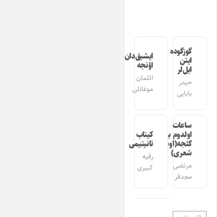
گوزگوده
ایشیق‌دان
ایتن
اؤنجه
ایل‌لر
ائلمان
حیدر
موغانلی
بابایی
ساعات
اولدوم بیر
کیتاب
گئجه(اوشاق
تانیتیمی
شعری)
رقیه
مرتضی
کبیری
مجدفر