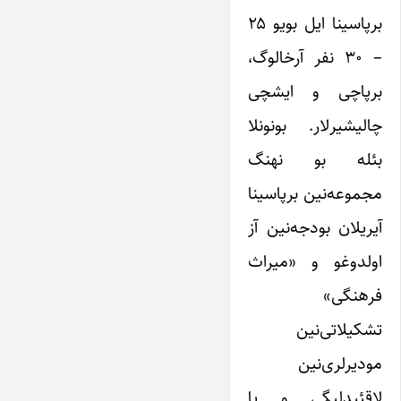
برپاسینا ایل بویو ۲۵
– ۳۰ نفر آرخالوگ،
برپاچی و ایشچی
چالیشیرلار. بونونلا
بئله بو نهنگ
مجموعه‌نین برپاسینا
آیریلان بودجه‌نین آز
اولدوغو و «میراث
فرهنگی»
تشکیلاتی‌نین
مودیر‌لری‌نین
لاقئیدلیگی و یا