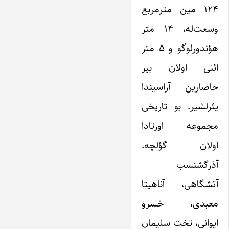
۱۲۴ مین مترمربع
وسعت‌له، ۱۴ متر
هؤندورلوگو و ۵ متر
ائنی اولان بیر
حاصارین آراسیندا
یئرلشیر. بو تاریخی
مجموعه اورتادا
اولان گؤلچه،
آذرگشنسب
آتشگاهی، آناهیتا
معبدی، خسرو
ایوانی، تخت سلیمان