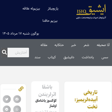
یازیچیلار
بیزیم‌له علاقه
بیزیم حاقدا
بوگون شنبه ۱۷ مرداد ۱۴۰۵
آنا صحیفه
شعر
خبر
حئکایه
مقاله‌
سس
یادداشت
دانیشیق
کیتاب
سند
باشقا
تاریخی
اثرلریندن
آبیده‌لریمیز:
کؤکسوز یاشاماق
تخت
اولماز
جمعه ۲۸ شهریور