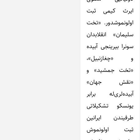
ایرث کیمی ثبت
اولونموشدور. «تخت
سلیمان» انقلابدان
سونرا بیرینجی آبیده
و «چغازنبیل»،
«تخت جمشید» و
«نقش جهان»
آبیده‌لری‌له برابر
یونسکو تشکیلاتی
طرفیندن ایرانین
ثبت اولونموش