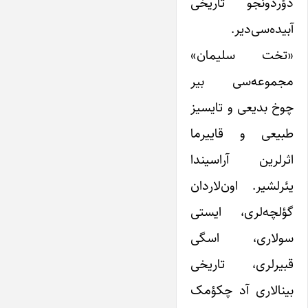
دؤردونجو تاریخی
آبیده‌سی‌دیر.
«تخت سلیمان»
مجموعه‌سی بیر
چوخ بدیعی و تایسیز
طبیعی و قاییرما
اثرلرین آراسیندا
یئرلشیر‌. اون‌لاردان
گؤلچه‌لری، ایستی
سولاری، اسگی
قبیرلری، تاریخی
بینالاری آد چکؤمک