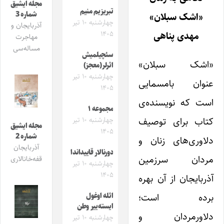
مجله ایشیق
تبریزیم منیم
شماره 3
«اشک سبلان»
چهارشنبه ۱۰ تیر
آذربایجان و
۱۴۰۵
مهدی پناهی
مهاجرت
مساله‌سی
سئچیلمیش
«اشک سبلان»
اثرلر(معجز)
چهارشنبه ۱۰ تیر
عنوان بامسمایی
۱۴۰۵
است که نویسنده‌ی
مجموعه ۱
کتاب برای توصیف
چهارشنبه ۱۰ تیر
مجله ایشیق
۱۴۰۵
شماره 2
دلاوری‌های زنان و
آذربایجان
دورنالار قاییداندا
مردان سرزمین
قفه‌خانالاری
چهارشنبه ۱۰ تیر
۱۴۰۵
آذربایجان از آن بهره
برده است؛
ائله اوغول
ایسته‌ییر وطن
دلاورمردان و
چهارشنبه ۱۰ تیر