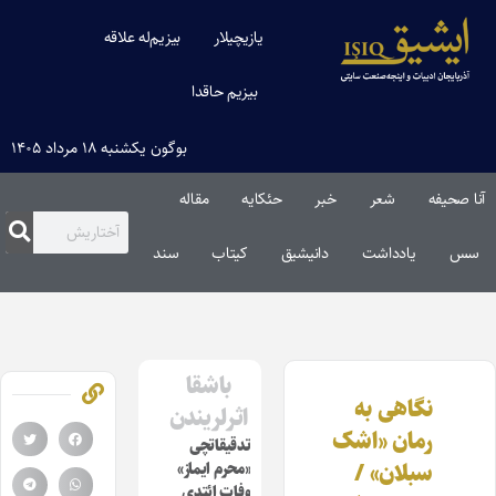
یازیچیلار
بیزیم‌له علاقه
بیزیم حاقدا
بوگون یکشنبه ۱۸ مرداد ۱۴۰۵
آنا صحیفه
شعر
خبر
حئکایه
مقاله‌
سس
یادداشت
دانیشیق
کیتاب
سند
باشقا
نگاهی به
اثرلریندن
رمان «اشک
تدقیقاتچی
سبلان» /
«محرم ایماز»
وفات ائتدی