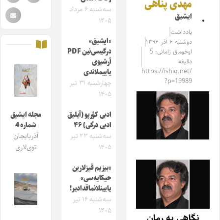
مهدی پناهی
سه‌شنبه ۶ مرداد
ایشیق
۱۴۰۵
یادداشت
«ایشیق»
دوشنبه ۶ آذر ۱۳۹۶
درگیسی‌نین PDF
اوخوماق زامانی: 5
دقیقه
آرشیوی
https://ishiq.net/
یاییملاندی
?p=19989
چهارشنبه ۳۱ تیر
۱۴۰۵
ادبی کؤرپو (آیلیق
مجله ایشیق
ادبی درگی) ۴۶
شماره 4
سه‌شنبه ۲۳ تیر
آذربایجان
۱۴۰۵
توی‌لاری
«بیزیم قیزلارین
حیکایه‌سی»
یایینلانماقدادیر!
سه‌شنبه ۱۶ تیر
۱۴۰۵
نگاهی به رمان