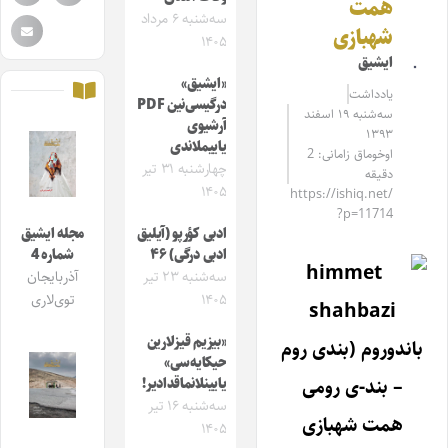
همت
سه‌شنبه ۶ مرداد
شهبازی
۱۴۰۵
ایشیق
«ایشیق»
یادداشت
درگیسی‌نین PDF
سه‌شنبه ۱۹ اسفند
آرشیوی
۱۳۹۳
یاییملاندی
اوخوماق زامانی: 2
چهارشنبه ۳۱ تیر
دقیقه
۱۴۰۵
https://ishiq.net/
?p=11714
ادبی کؤرپو (آیلیق
مجله ایشیق
ادبی درگی) ۴۶
شماره 4
سه‌شنبه ۲۳ تیر
آذربایجان
۱۴۰۵
توی‌لاری
«بیزیم قیزلارین
باندوروم (بندی روم
حیکایه‌سی»
– بند-ی رومی
یایینلانماقدادیر!
سه‌شنبه ۱۶ تیر
همت شهبازی
۱۴۰۵