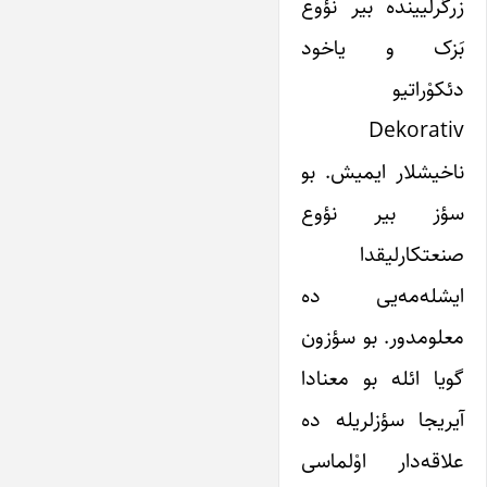
زرگرلیینده بیر نؤوع
بَزک و یاخود
دئکوْراتیو
Dekorativ
ناخیشلار ایمیش. بو
سؤز بیر نؤوع
صنعتکارلیقدا
ایشله‌مه‌یی ده
معلومدور. بو سؤزون
گویا ائله بو معنادا
آیریجا سؤزلریله‌ ده
علاقه‌دار اوْلماسی