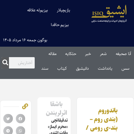
یازیچیلار
بیزیم‌له علاقه
بیزیم حاقدا
بوگون جمعه ۱۶ مرداد ۱۴۰۵
آنا صحیفه
شعر
خبر
حئکایه
مقاله‌
سس
یادداشت
دانیشیق
کیتاب
سند
باشقا
باندوروم
اثرلریندن
(بندی روم –
تدقیقاتچی
بند-ی رومی /
«محرم ایماز»
وفات ائتدی