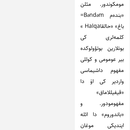
مومکوندور. مثلن
«بنده‌م Bәndәm=
باغ» «حالقاHalqa »
کلمه‌لری کی
بونلارین بوتؤولوکده
بیر عومومی و کوللی
مفهوم داشیماسی
واردیر کی اوْ دا
«قیفیللاماق»
مفهومودور. و
«باندوروم» دا ائله
ایندیکی موغان