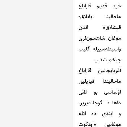
خود قدیم قاراباغ
ماحالینا «یایلاق-
قیشلاق» ائدن
موغان شاهسون‌لری
واسیطه‌سییله گلیب
چیخمیشدیر.
آذربایجانین قاراباغ
ماحالیندا قیزیلین
اوْلماسی بو ظنّی
داها دا گوجلندیریر.
و ایندی ‌ده ائله
موغانین «اونگوت