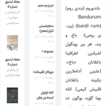
مجله ایشیق
تبریزیم منیم
شماره 3
باندوروم (بندی روم)
چهارشنبه ۱۰ تیر
آذربایجان و
۱۴۰۵
Bandurum
مهاجرت
مساله‌سی
(bəndi rum) (بند-
سئچیلمیش
اثرلر(معجز)
ی رومی): باغ، و
چهارشنبه ۱۰ تیر
۱۴۰۵
بند، هر بیر یونگول
مجموعه ۱
اشیانین اطرافینا
چهارشنبه ۱۰ تیر
مجله ایشیق
باغلانان «باغ».
۱۴۰۵
شماره 2
آذربایجان
(عئینی آداملارین
دورنالار قاییداندا
قفه‌خانالاری
چهارشنبه ۱۰ تیر
بئلینه باغلانان
۱۴۰۵
قاییش کیمی). ائله
ائله اوغول
بونا گؤره، بوگون ‌ده
ایسته‌ییر وطن
چهارشنبه ۱۰ تیر