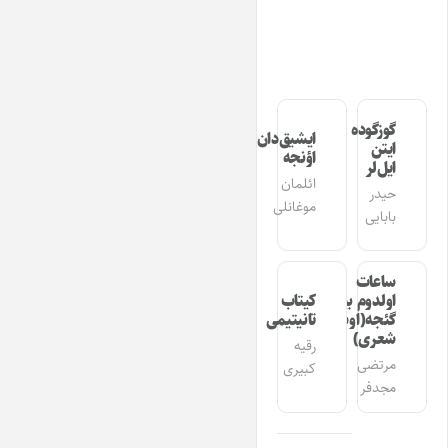
گوزگوده
ایشیق‌دان
ایتن
اؤنجه
ایل‌لر
ائلمان
حیدر
موغانلی
بابایی
ساعات
اولدوم بیر
کیتاب
گئجه(اوشاق
تانیتیمی
شعری)
رقیه
مرتضی
کبیری
مجدفر