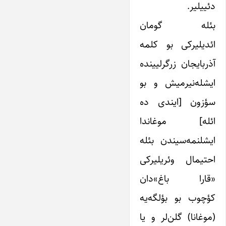
دئییلیر.
بئله گومان
ائدیلیرکی بو کلمه
آذربایجان زرگرلیینده
ایشله‌نیرمیش و بو
سؤزون [ایندی ده
ائله] موغاندا
ایشلنمه‌سیندن بئله
احتیمال وئریلیرکی
«قارا باغ»دان
کؤچوب بو بؤلگه‌یه
(موغانا) گلن‌لر و یا