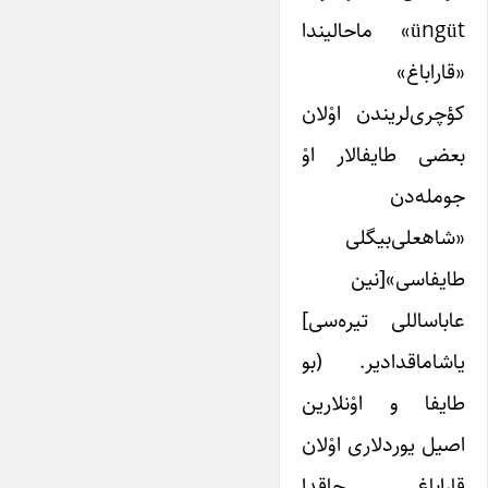
üngüt» ماحالیندا
«قاراباغ»
کؤچری‌لریندن اوْلان
بعضی طایفالار اوْ
جومله‌دن
«شاهعلی‌بیگلی
طایفاسی»[نین
عاباساللی تیره‌سی]
یاشاماقدادیر. (بو
طایفا و اوْنلارین
اصیل یوردلاری اوْلان
قاراباغ حاقدا