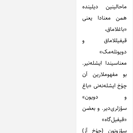
ماحالینین دیلینده
همن معنادا یعنی
«باغلاماق،
قیفیللاماق و
دویونله‌مک»
معناسیندا ایشله‌نیر.
بو مفهوملارین اَن
چوْخ ایشله‌نه‌نی «باغ
و دویون»
سؤزلری‌دیر. و بعضن
«قیفیل‌گاه»
سؤزونون (چوْخ آز)