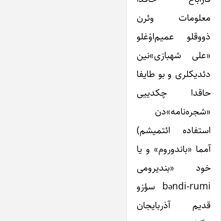
معلومات وئرن
ذووقلو عمیم‌اوْغلو
«علی شهبازی»نین
دئدیکلری و بو طایفا
حاقدا چکدییی
«شجره‌نامه»دن
استفاده ائتمیشم)
آمما «باندوروم» و یا
خود «بندیرومی
bәndi-rumi سؤزو
قدیم آذربایجان