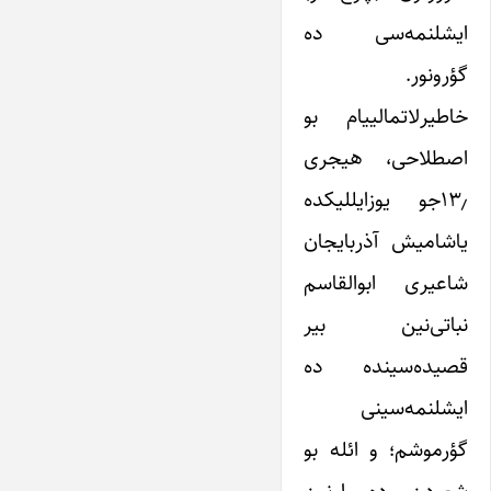
ایشلنمه‌سی ده
گؤرونور.
خاطیرلاتمالییام بو
اصطلاحی، هیجری
۱۳٫جو یوزایللیکده
یاشامیش آذربایجان
شاعیری ابوالقاسم
نباتی‌نین بیر
قصیده‌سینده ده
ایشلنمه‌سینی
گؤرموشم؛ و ائله بو