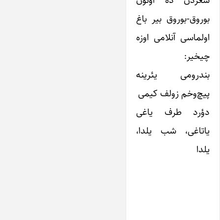
شعردن ده اونون
بوروق-بوروق بیر باغ
اولماسی آنلامی اوزه
چیخیر:
بندرومی یئرینه
پیچ‌وخم زولف کیمی
دؤرد طرف یاغی
یاتاغی، شب یلدا،
یلدا