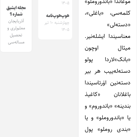
موغاندا «باندوروملو»
۱۴۰۵
مجله ایشیق
کلمه‌سی، «باغلی»،
شماره 1
هوپ‌هوپ‌نامه
آذربایجان
چهارشنبه ۱۰ تیر
«دسته‌لی»
معلم‌لری و
۱۴۰۵
معناسیندا ایشله‌نیر.
تحصیل
مساله‌سی
میثال اوچون
«بانک»لاردا پولو
دسته‌له‌ییب هر بیر
دسته‌نین اوْرتاسیندا
باغلانان «کاغیذ
بندینه» «باندوروم» و
یا «باندوروملو» و یا
«بندی روملو» پول