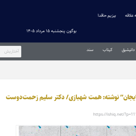
ه علاقه
بیزیم حاقدا
بوگون پنجشنبه ۱۵ مرداد ۱۴۰۵
دانیشیق
کیتاب
سند
بایجان” نوشته: همت شهبازی/ دکتر سلیم زحمت‌دوست
https://ishiq.net/?p=11