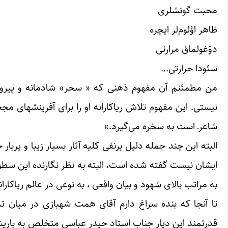
محبت گونشلری
ظاهر اؤلوم‌لر ایچره
دوْغولماق مرارتی
سئودا حرارتی…
من مطمئنم آن مفهوم ذهنی که « سحر» شادمانه و پیروزمند
نیستی. این مفهوم تلاش ریاکارانه او را برای آفرینشهای م
شاعرـ است به سخره می‌گیرد.»
البته این چند جمله دلیل برنفی کلیه آثار بسیار زیبا و پرب
ایشان نیست گفته شده است، البته به نظر نگارنده این سطور
به مراتب بالای شهود و بیان واقعی ، به نوعی در عالم ریاکارا
تا آنجا که بنده سراغ دارم آقای همت شهبازی در میان تم
قدرتمند این دیار جناب استاد حیدر عباسی متخلص به باریشم