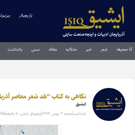
یازیچیلار
بیزیم‌ل
آنا صحیفه
شعر
خبر
حئکایه
مقاله‌
سس
یادداشت
نگاهی به کتاب “نقد شعر معاصر آذر
ایشیق
یادداشت
جمعه ۳ بهمن ۱۳۹۳
اوخوماق زامانی: 6 دقیقه
166