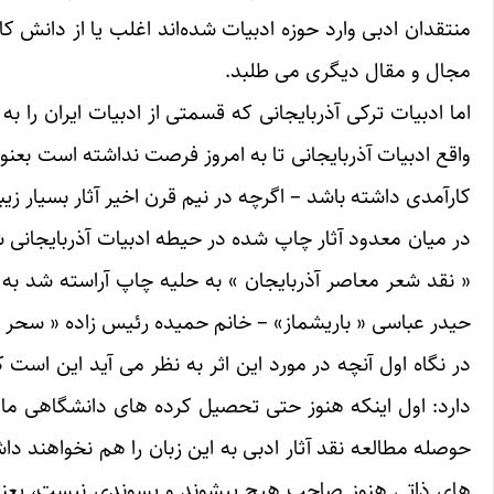
منتقدان ادبی وارد حوزه ادبیات شده‌اند اغلب یا از دانش ک
مجال و مقال دیگری می طلبد.
اما ادبیات ترکی آذربایجانی که قسمتی از ادبیات ایران را
واقع ادبیات آذربایجانی تا به امروز فرصت نداشته است بع
کارآمدی داشته باشد – اگرچه در نیم قرن اخیر آثار بسیار ز
در میان معدود آثار چاپ شده در حیطه ادبیات آذربایجانی ش
« نقد شعر معاصر آذربایجان » به حلیه چاپ آراسته شد به ب
حیدر عباسی « باریشماز» – خانم حمیده رئیس زاده « سحر »
در نگاه اول آنچه در مورد این اثر به نظر می آید این است
دارد: اول اینکه هنوز حتی تحصیل کرده های دانشگاهی ما هم، 
حوصله مطالعه نقد آثار ادبی به این زبان را هم نخواهند د
های ذاتی هنوز صاحب هیچ پیشوند و پسوندی نیست، یعنی نه 