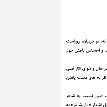
ه: تو دربیان، روراست
طف و احساس باطنی خودِ
ر حال و هوای اثار قبلی
 اثر به جای دست یافتن
دت قلبی نسبت به شاعر
 اشعار « باریشماز» به