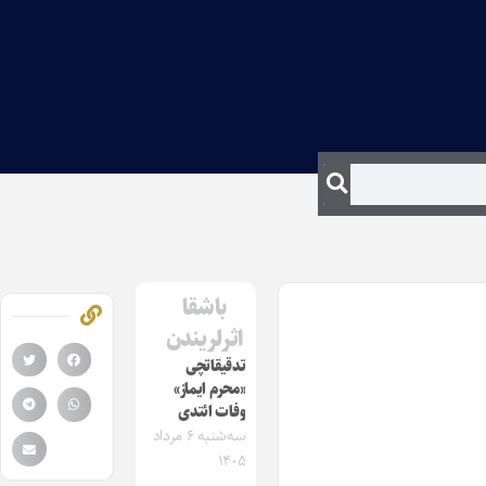
باشقا
اثرلریندن
تدقیقاتچی
«محرم ایماز»
وفات ائتدی
سه‌شنبه ۶ مرداد
۱۴۰۵