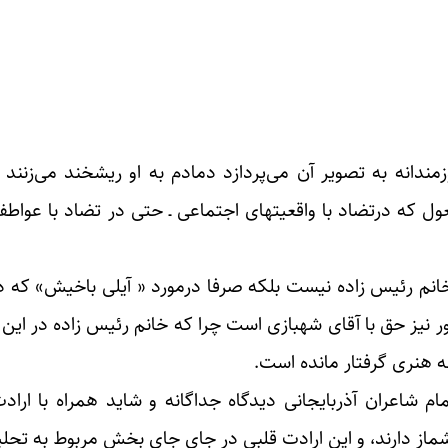
انه به تصویر آن می‌پردازد دمادم به او ریشخند می‌زنند ک
جعول که درتضاد با واقعیتهای اجتماعی ـ حتی در تضاد با عوا
ار خانم رئیس زاده نیست بلکه صرفا درمورد « آیلی باخیش» که د
 نیز حق با آقای شهبازی است چرا که خانم رئیس زاده در این
نه هنری گرفتار مانده است.
ام شاعران آذربایجانی دیدگاه جداگانه و شاید همراه با ارا
از دارند، و این ارادت قلبی در جای جای بخش مربوط به تحلیل