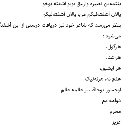
یئتمه‌ین تعبیره وارلیق بویو آشفته یوخو
یالان آشفته‌لیگم من، یالان آشفته‌لیگم
بنظر می‌رسد که شاعر خود نیز دریافت درستی از این آشفتگی
می‌شود :
هرگول،
هرآشنا،
هر ایشیق،
هئچ نه، هرنه‌لیک
اوجسوزـ بوجاقسیز عالمه عالم
دوامه دم
محرم
عزیز