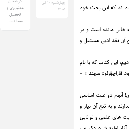
آذربایجان
چهارشنبه ۱۰ تیر
ده اند که این بحث خود
معلم‌لری و
۱۴۰۵
تحصیل
مساله‌سی
ه خالی مانده است و در
ع آن نقد ادبی مستقل و
م، این کتاب که با نام
د قاراچؤرلو« سهند » –
دی! آنهم دو علت اساسی
رند و به تبع آن نیاز و
یت های علمی و توانایی
ثار اولیه شان ذکر می