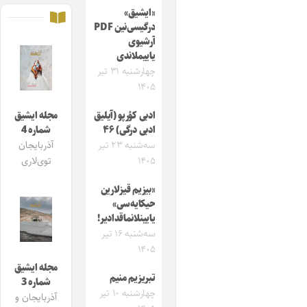
«ایشیق»
درگیسی‌نین PDF
آرشیوی
یاییملاندی
چهارشنبه ۳۱ تیر
۱۴۰۵
ادبی کؤرپو (آیلیق
مجله ایشیق
ادبی درگی) ۴۶
شماره 4
سه‌شنبه ۲۳ تیر
آذربایجان
۱۴۰۵
توی‌لاری
«بیزیم قیزلارین
حیکایه‌سی»
یایینلانماقدادیر!
سه‌شنبه ۱۶ تیر
۱۴۰۵
مجله ایشیق
تبریزیم منیم
شماره 3
چهارشنبه ۱۰ تیر
آذربایجان و