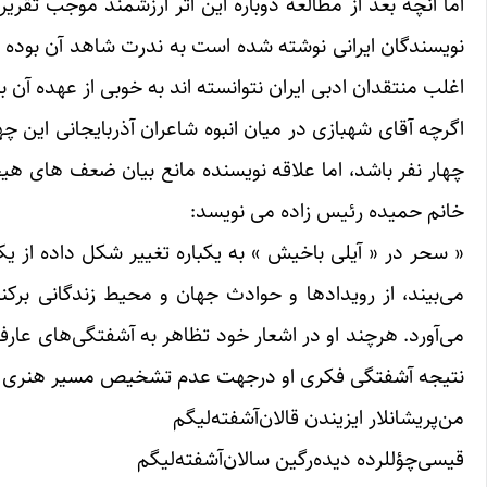
اما آنچه بعد از مطالعه دوباره این اثر ارزشمند موجب تقر
نویسندگان ایرانی نوشته شده است به ندرت شاهد آن بوده 
اغلب منتقدان ادبی ایران نتوانسته اند به خوبی از عهده آن ب
اگرچه آقای شهبازی در میان انبوه شاعران آذربایجانی این چ
چهار نفر باشد، اما علاقه نویسنده مانع بیان ضعف های هیچ
خانم حمیده رئیس زاده می نویسد:
« سحر در « آیلی باخیش » به یکباره تغییر شکل داده از 
می‌بیند، از رویدادها و حوادث جهان و محیط زندگانی بر
می‌آورد. هرچند او در اشعار خود تظاهر به آشفتگی‌های عارف
نتیجه آشفتگی فکری او درجهت عدم تشخیص مسیر هنری است 
من‌پریشانلار ایزیندن قالان‌آشفته‌لیگم
قیسی‌چؤللرده دیده‌رگین سالان‌آشفته‌لیگم