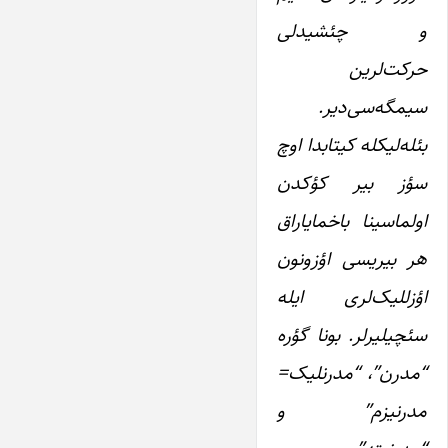
و چئشیدلی
حرکت‌لرین
سیمگه‌سی‌دیر.
بئله‌لیکله کیتابدا اوچ
سؤز بیر کؤکدن
اولماسینا باخمایاراق
هر بیریسی اؤزونون
اؤزللیک‌لری ایله
سئچیلیرلر. بونا گؤره
“مدرن”، “مدرنلیک=
مدرنیزم” و