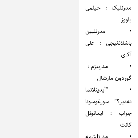
مدرنلیک : حیلمی
یاووز
• مدرنلیین
باشلانغیجی : علی
آکای
• مدرنیزم :
گوردون مارشال
• “آیدینلانما
نه‌دیر؟” سورغوسونا
جواب : ایمانوئل
کانت
• مدرنلشمه