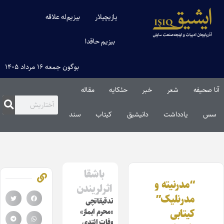
یازیچیلار
بیزیم‌له علاقه
بیزیم حاقدا
بوگون جمعه ۱۶ مرداد ۱۴۰۵
آنا صحیفه
شعر
خبر
حئکایه
مقاله‌
سس
یادداشت
دانیشیق
کیتاب
سند
باشقا
“مدرنیته و
اثرلریندن
مدرنلیک”
تدقیقاتچی
کیتابی
«محرم ایماز»
وفات ائتدی