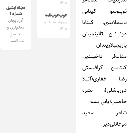
۱۴۰۵
مجله ایشیق
توپلوسو کیتابی
شماره 1
هوپ‌هوپ‌نامه
آذربایجان
یاییملاندی. کیتابا
چهارشنبه ۱۰ تیر
معلم‌لری و
۱۴۰۵
دونیانین تانینمیش
تحصیل
مساله‌سی
یازیچیلاریندان
مقاله‌لر داخیلدیر.
کیتابین گرافیستی
رضا غفاری(آتیلا
دورباشلی)، نشره
حاضیرلایانی‌ایسه
شاعر سعید
موغانلی‌دیر.