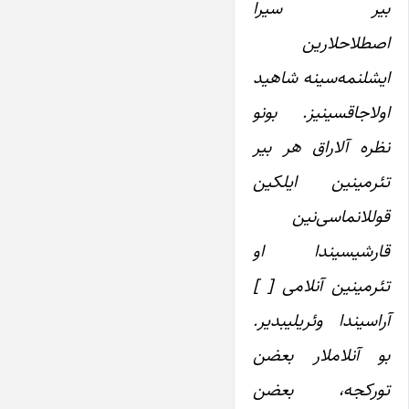
بیر سیرا
اصطلاحلارین
ایشلنمه‌سینه شاهید
اولاجاقسینیز. بونو
نظره آلاراق هر بیر
تئرمینین ایلکین
قوللانماسی‌نین
قارشیسیندا او
تئرمینین آنلامی [ ]
آراسیندا وئریلیبدیر.
بو آنلاملار بعضن
تورکجه، بعضن