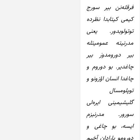
فرقله‌نن بیر سورج
کیمی کیتابدا نظرده
توتولوبدور. یعنی
مدرنیته عمومیتله
بیر دورومدورٰ بیر
چاغدیر. بو دوروم و
چاغدا انسان اؤزونو و
توپلومسال
گلیشیمینی ایره‌لی
سورور. مدرنیزم
ایسه، بو چاغی و
دورومو یارادان آخیم