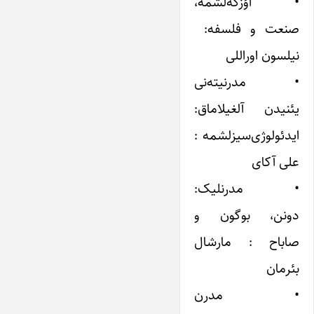
• اؤزگه‌لشمه،
صنعت و فلسفه:
نیلسون اوراللی
• مدرنیته‌نی
یئنیدن آلغیلاماق:
ایدئولوژی‌سیزلشمه :
علی آکای
• مدرنلیک:
دونن، بوگون و
صاباح : مارشال
بئرمان
• مدرن