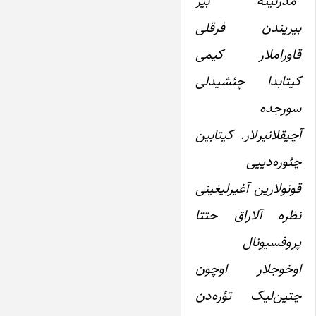
“مدرنیته” بیر
بیریندن فرقلی
قاوراملار کیمی
کیتابدا چئشیدلی
سورجده
آچیقلانیرلار. کیتابین
چئوره‌دییی
قونولارین آغیرلیغینی
نظره آلاراق حتتا
پروفسیونال
اوخوجلار اوچون
چتین‌لیک تؤره‌دن