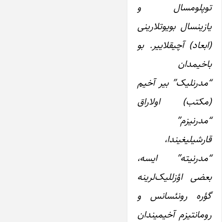
توپلومسال و
یازینسال بویوتلارینی
(ابعاد) آچیقلاییر. بو
باخیمدان
“مدرنلیک” بیر آخیم
(مکتب) اولاراق
“مدرنیزم”
قارشیلیغیندا،
“مدرنیته” ایسه،
بعضی اؤزللیک‌لرینه
گؤره رونئسانس و
رومانتیزم آخیمیندان