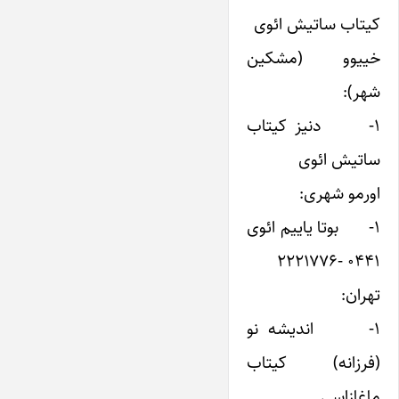
کیتاب ساتیش ائوی
خییوو (مشکین
شهر):
۱- دنیز کیتاب
ساتیش ائوی
اورمو شهری:
۱- بوتا یاییم ائوی
۰۴۴۱ -۲۲۲۱۷۷۶
تهران:
۱- اندیشه نو
(فرزانه) کیتاب
ماغازاسی