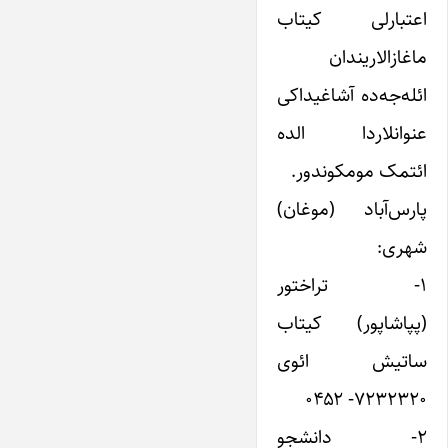
اعتبارلی کیتاب
ماغازالاریندان
ائله‌جه‌ده آشاغیداکی
عنوانلاردا الده
ائتمک مومکوندور.
پارس‌آباد (موغان)
شهری:
۱- تراختور
(پپاشاپور) کیتاب
ساتیش ائوی
۷۲۳۲۳۲۰- ۰۴۵۲
۲- دانشجو