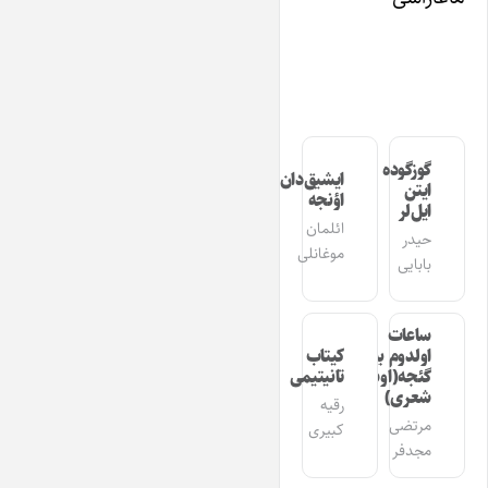
گوزگوده
ایشیق‌دان
ایتن
اؤنجه
ایل‌لر
ائلمان
حیدر
موغانلی
بابایی
ساعات
اولدوم بیر
کیتاب
گئجه(اوشاق
تانیتیمی
شعری)
رقیه
مرتضی
کبیری
مجدفر