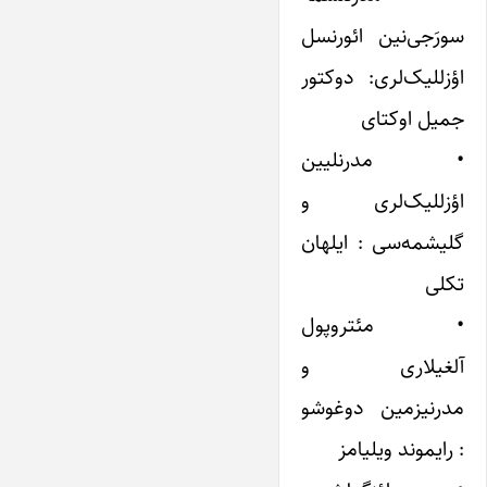
سورَجی‌نین ائورنسل
اؤز‌للیک‌لری: دوکتور
جمیل اوکتای
• مدرنلیین
اؤزللیک‌لری و
گلیشمه‌سی : ایلهان‌
تکلی
• مئتروپول
آلغیلاری و
مدرنیزمین دوغوشو
: رایموند ویلیامز