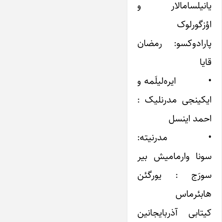
یانیلسامالار و
اؤزگورلوک
پارادوکسو: رمضان
قایا
• ایره‌لیلَمه و
ایکینجی مدرنلیک :
احمد اینسل
• مدرنیته:
سونا وارمامیش بیر
سورَج : یورگئن
هابئرماس
کیتابی آذربایجانین