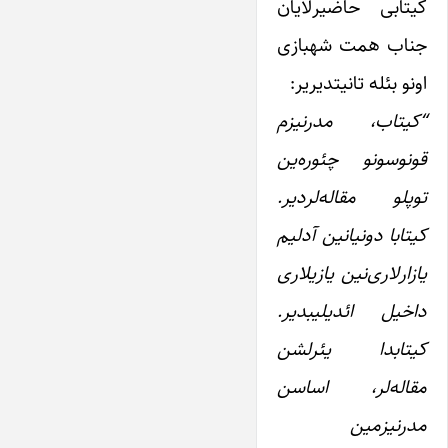
کیتابی حاضیرلایان
جناب همت شهبازی
اونو بئله تانیتدیریر:
“کیتاب، مدرنیزم
قونوسونو چئوره‌ین
توپلو مقاله‌لردیر.
کیتابا دونیانین آدلیم
یازارلاری‌نین یازیلاری
داخیل ائدیلیبدیر.
کیتابدا یئرلشن
مقاله‌لر، اساسن
مدرنیزمین