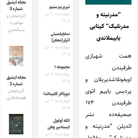
مجله ایشیق
تبریزیم منیم
شماره 3
“مدرنیته و
چهارشنبه ۱۰ تیر
آذربایجان و
۱۴۰۵
مهاجرت
مدرنلیک” کیتابی
مساله‌سی
سئچیلمیش
یاییملاندی
اثرلر(معجز)
چهارشنبه ۱۰ تیر
۱۴۰۵
همت شهبازی
طرفیندن
مجموعه ۱
چهارشنبه ۱۰ تیر
مجله ایشیق
اویغونلاشدیریلان و
۱۴۰۵
شماره 2
پردیس یاییم ائوی
آذربایجان
دورنالار قاییداندا
قفه‌خانالاری
چهارشنبه ۱۰ تیر
طرفیندن ۱۷۴
۱۴۰۵
صحیفه‌ده نشر
ائله اوغول
ائدیلن “مدرنیته و
ایسته‌ییر وطن
چهارشنبه ۱۰ تیر
مدرنلیک” مقاله‌لر