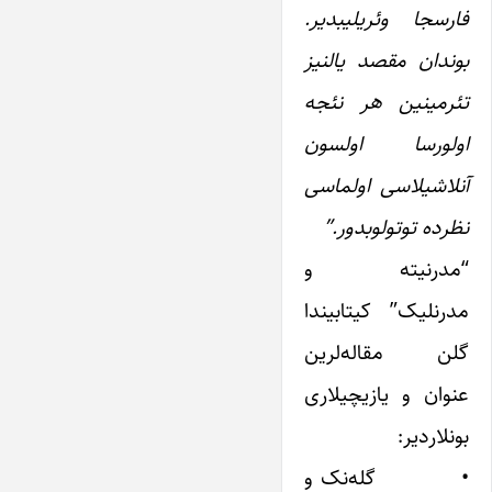
فارسجا وئریلیبدیر.
بوندان مقصد یالنیز
تئرمینین هر نئجه
اولورسا اولسون
آنلاشیلاسی اولماسی
نظرده توتولوبدور.”
“مدرنیته و
مدرنلیک” کیتابیندا
گلن مقاله‌لرین
عنوان و یازیچیلاری
بونلاردیر:
• گله‌نک و