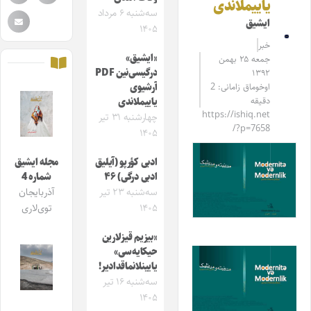
یاییملاندی
سه‌شنبه ۶ مرداد
ایشیق
۱۴۰۵
خبر
«ایشیق»
جمعه ۲۵ بهمن
درگیسی‌نین PDF
۱۳۹۲
اوخوماق زامانی: 2
آرشیوی
دقیقه
یاییملاندی
https://ishiq.net
چهارشنبه ۳۱ تیر
/?p=7658
۱۴۰۵
ادبی کؤرپو (آیلیق
مجله ایشیق
ادبی درگی) ۴۶
شماره 4
سه‌شنبه ۲۳ تیر
آذربایجان
۱۴۰۵
توی‌لاری
«بیزیم قیزلارین
حیکایه‌سی»
یایینلانماقدادیر!
سه‌شنبه ۱۶ تیر
۱۴۰۵