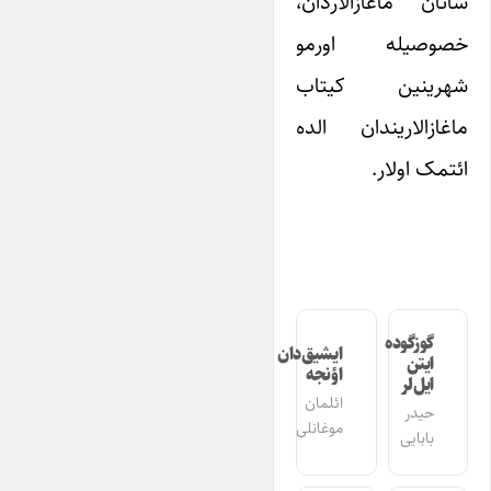
ساتان ماغازالاردان،
خصوصیله اورمو
شهرینین کیتاب
ماغازالاریندان الده
ائتمک اولار.
گوزگوده
ایشیق‌دان
ایتن
اؤنجه
ایل‌لر
ائلمان
حیدر
موغانلی
بابایی