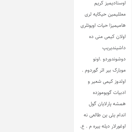
اوستادیمیز کریم
معللیمین حیکایه لری
هامیمیزا حیات اویوتلری
اولان کیمی منی ده
داشیندیریپ
دوشوندوردو .اونو
موبارک بیر اثر گوردوم .
اولدوز کیمی شعیر و
ادبیات گویوموزده
همشه پارلایان گول
اندام یئی ین طالعی نه
اوغورلار دیله ییره م . ع.