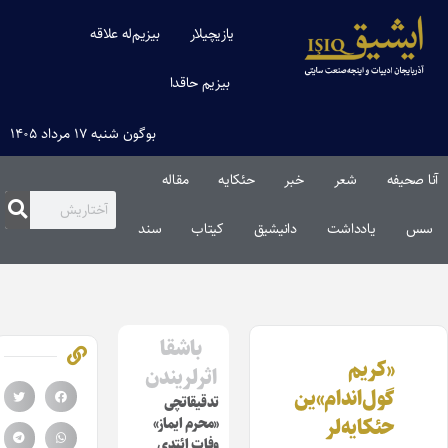
یازیچیلار
بیزیم‌له علاقه
بیزیم حاقدا
بوگون شنبه ۱۷ مرداد ۱۴۰۵
آنا صحیفه
شعر
خبر
حئکایه
مقاله‌
سس
یادداشت
دانیشیق
کیتاب
سند
باشقا
«کریم
اثرلریندن
گول‌اندام»‌ین
تدقیقاتچی
حئکایه‌لر
«محرم ایماز»
وفات ائتدی