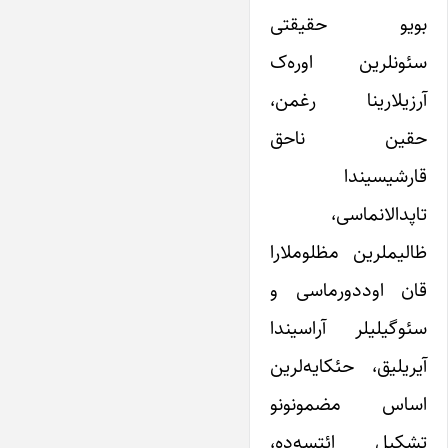
بویو حقیقتی
سئونلرین اوره‌ک
آرزیلارینا رغمن،
حقین ناحق
قارشیسیندا
تاپدالانماسی،
ظالیملرین مظلوملارا
قان اوددورماسی و
سئوگیلیلر آراسیندا
آیریلیق، حئکایه‌لرین
اساس مضمونونو
تشکیل ائتسه‌ده،