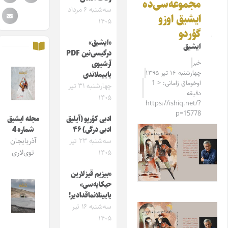
مجموعه‌سی‌ده
سه‌شنبه ۶ مرداد
ایشیق اوزو
۱۴۰۵
گؤردو
«ایشیق»
ایشیق
درگیسی‌نین PDF
خبر
آرشیوی
چهارشنبه ۱۶ تیر ۱۳۹۵
یاییملاندی
اوخوماق زامانی: < 1
چهارشنبه ۳۱ تیر
دقیقه
۱۴۰۵
https://ishiq.net/?
p=15778
ادبی کؤرپو (آیلیق
مجله ایشیق
ادبی درگی) ۴۶
شماره 4
سه‌شنبه ۲۳ تیر
آذربایجان
۱۴۰۵
توی‌لاری
«بیزیم قیزلارین
حیکایه‌سی»
یایینلانماقدادیر!
سه‌شنبه ۱۶ تیر
۱۴۰۵