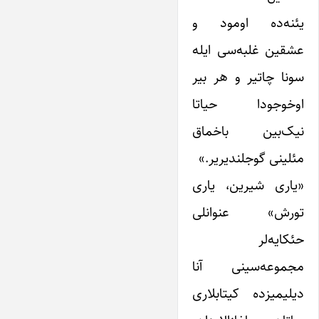
یئنه‌ده اومود و
عشقین غلبه‌سی ایله
سونا چاتیر و هر بیر
اوخوجودا حیاتا
نیک‌بین باخماق
مئلینی گوجلندیریر.»
«یاری شیرین، یاری
تورش» عنوانلی
حئکایه‌لر
مجموعه‌سینی ‌آنا
دیلیمیزده کیتابلاری