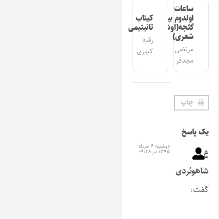
ساعات
اولدوم بیر
کیتاب
گئجه(اوشاق
تانیتیمی
شعری)
رقیه
مرتضی
کبیری
مجدفر
چاپ
یک پاسخ
دوشنبه ۴ مرداد
ع .
۱۳۹۵ در ۰۹:۴۸
شاهوئردی
گفت: