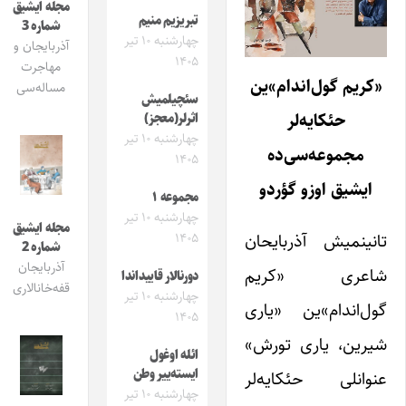
مجله ایشیق
تبریزیم منیم
شماره 3
چهارشنبه ۱۰ تیر
آذربایجان و
۱۴۰۵
مهاجرت
«کریم گول‌اندام»‌ین
مساله‌سی
سئچیلمیش
حئکایه‌لر
اثرلر(معجز)
چهارشنبه ۱۰ تیر
مجموعه‌سی‌ده
۱۴۰۵
ایشیق اوزو گؤردو
مجموعه ۱
چهارشنبه ۱۰ تیر
مجله ایشیق
تانینمیش آذربایحان
۱۴۰۵
شماره 2
آذربایجان
شاعری «کریم
دورنالار قاییداندا
قفه‌خانالاری
چهارشنبه ۱۰ تیر
گول‌اندام‌»ین «یاری
۱۴۰۵
شیرین، یاری تورش»
ائله اوغول
ایسته‌ییر وطن
عنوانلی حئکایه‌لر
چهارشنبه ۱۰ تیر