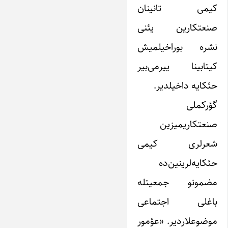
کیمی تانینان
صنعتکارین یئنی
نشره بوراخیلمیش
کیتابینا ییرمی‌بیر
حئکایه داخیلدیر.
گؤرکملی
صنعتکاریمیزین
شعرلری کیمی
حئکایه‌لرینین‌ده
مضمونو جمعیتله
باغلی اجتماعی
موضوعلاردیر. «عؤمور