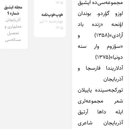
مجموعه‌سی‌ده ایشیق
۱۴۰۵
مجله ایشیق
اوزو گؤردو. بوندان
شماره 1
هوپ‌هوپ‌نامه
آذربایجان
چهارشنبه ۱۰ تیر
اؤنحه «زنده‌ باد
معلم‌لری و
۱۴۰۵
تحصیل
آزادی»(۱۳۵۸) و
مساله‌سی
«سؤزوم وار سنه
دونیا»(۱۳۷۵)
آدلاریندا فارسجا و
آذربایجان
تورکجه‌سینده یاییلان
شعر مجموعه‌لری
ایله داها آرتیق
آذربایجان شاعری