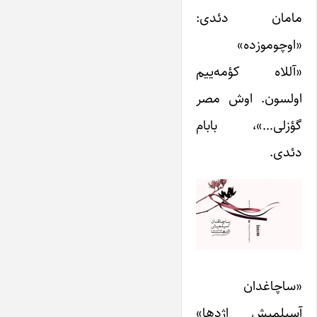
مامان دئدی:
«اوچوموزده»
«آللاه کؤمه‌ییم
اولسون. اوش مصر
گؤزلی…»، بابام
دئدی.
«ساچاغدان
آسیلمیش اژدها»