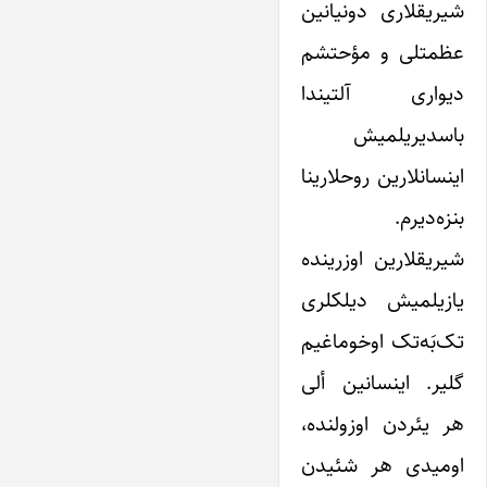
شیریقلاری دونیانین
عظمتلی و مؤحتشم
دیواری‌ آلتیندا
باسدیریلمیش
اینسانلارین روحلارینا
بنزه‌دیرم.
شیریقلارین اوزرینده
یازیلمیش دیلکلری
تک‌بَه‌تک اوخوماغیم
گلیر. اینسانین ألی
هر یئردن اوزولنده،
اومیدی هر شئیدن