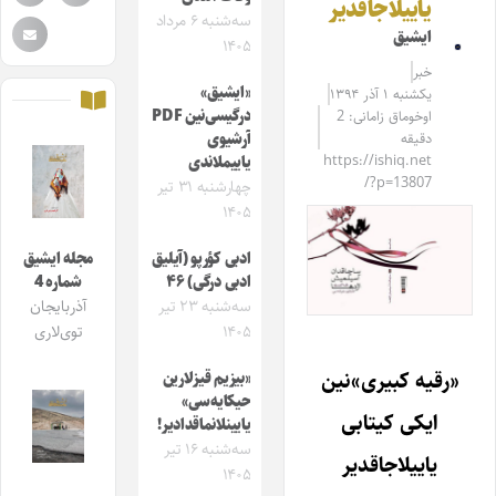
یاییلاجاقدیر
سه‌شنبه ۶ مرداد
ایشیق
۱۴۰۵
خبر
«ایشیق»
یکشنبه ۱ آذر ۱۳۹۴
درگیسی‌نین PDF
اوخوماق زامانی: 2
دقیقه
آرشیوی
https://ishiq.net
یاییملاندی
/?p=13807
چهارشنبه ۳۱ تیر
۱۴۰۵
ادبی کؤرپو (آیلیق
مجله ایشیق
ادبی درگی) ۴۶
شماره 4
سه‌شنبه ۲۳ تیر
آذربایجان
۱۴۰۵
توی‌لاری
«رقیه کبیری»‌نین
«بیزیم قیزلارین
حیکایه‌سی»
ایکی کیتابی
یایینلانماقدادیر!
سه‌شنبه ۱۶ تیر
یاییلاجاقدیر
۱۴۰۵