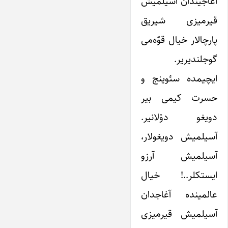
آغاجیندان آسیلمیش
قیرمیزی شیریق
پارچالار خیال قوّه‌می
گوجلندیریر.
ایچیمده سئوینج و
حسرت کیمی بیر
دویغو دوْلانیر.
آسیلمیش دویغولار،
آسیلمیش آرزو
ایستکلر..! خیال
عالمینده آغاجدان
آسیلمیش قیرمیزی