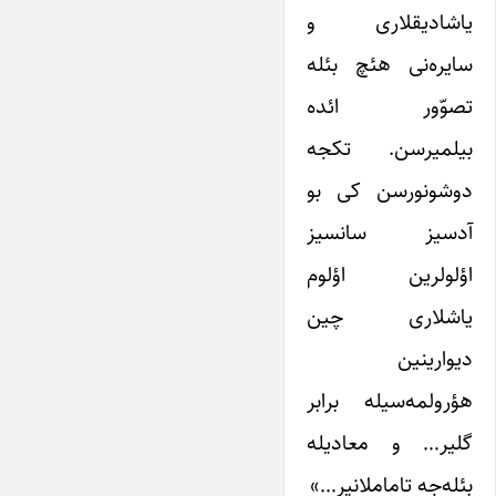
یاشادیقلاری و
سایره‌نی هئچ بئله
تصوّور ائده
بیلمیرسن. تکجه
دوشونورسن کی بو
آدسیز سانسیز
اؤلولرین اؤلوم
یاشلاری چین
دیوارینین
هؤرولمه‌سیله برابر
گلیر… و معادیله
بئله‌جه تاماملانیر…»