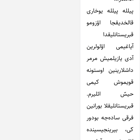
پیلله‌ پیلله یوخاری
قالخدیقجا اؤزومو
قبریستانلیقدا
آیاغیمی اؤلولرین
آدی یازیلمیش مرمر
داشلارینین اوستونه
قویموش کیمی
حیسّ ائلیرم.
قبریستانلیقلا بورانین
فرقی ساده‌جه بودور
کی، بیرینجیسینده