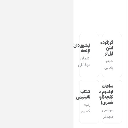
گوزگوده
ایشیق‌دان
ایتن
اؤنجه
ایل‌لر
ائلمان
حیدر
موغانلی
بابایی
ساعات
اولدوم بیر
کیتاب
گئجه(اوشاق
تانیتیمی
شعری)
رقیه
مرتضی
کبیری
مجدفر