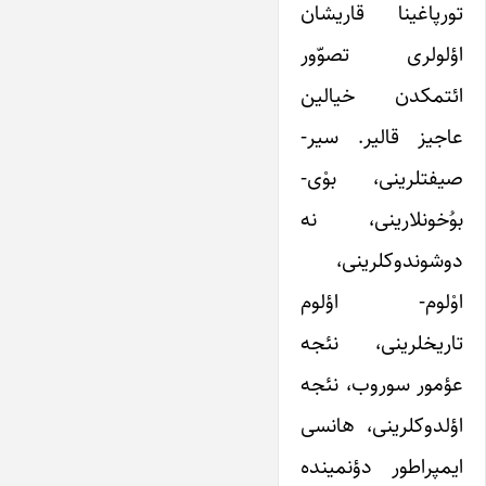
تورپاغینا قاریشان
اؤلولری تصوّور
ائتمکدن خیالین
عاجیز قالیر. سیر-
صیفتلرینی، بوْی-
بوُخونلارینی، نه
دوشوندوکلرینی،
اوْلوم- اؤلوم‌
تاریخلرینی، نئجه
عؤمور سوروب، نئجه
اؤلدوکلرینی، هانسی
ایمپراطور دؤنمینده