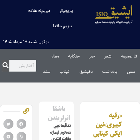
یازیچیلار
بیزیم‌له علاقه
بیزیم حاقدا
بوگون شنبه ۱۷ مرداد ۱۴۰۵
آنا صحیفه
شعر
خبر
حئکایه
مقاله‌
سس
یادداشت
دانیشیق
کیتاب
سند
باشقا
«رقیه
اثرلریندن
کبیری»‌نین
تدقیقاتچی
ایکی کیتابی
«محرم ایماز»
وفات ائتدی