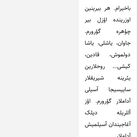
باخیرام. هر بیرینین
اوزرینده اؤزل بیر
چؤهره گؤرورم.
جاوان، یاشلی، یاشا
دولموش، قادین،
کیشی… روحلارین
یئرینه شیریقلار
ساییسیجا آسیلی
آداملار گؤرورم. اؤز
أللریله دیلک
آغاجیندان آسیلمیش
آداملار…