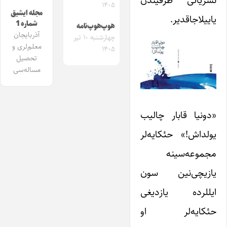
۱۴۰۵
مجله ایشیق
یاییلاجاقدیر.
شماره 1
هوپ‌هوپ‌نامه
آذربایجان
چهارشنبه ۱۰ تیر
معلم‌لری و
۱۴۰۵
تحصیل
مساله‌سی
«دونیا قابار چالیب
یولداش!» حئکایه‌لر
مجموعه‌سینه
یازیچی‌نین سون
ایللرده یازدیغی
حئکایه‌لر او