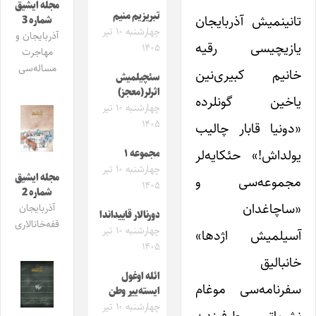
مجله ایشیق
تبریزیم منیم
تانینمیش آذربایجان
شماره 3
چهارشنبه ۱۰ تیر
آذربایجان و
یازیچیسی رقیه
۱۴۰۵
مهاجرت
مساله‌سی
خانیم کبیری‌نین
سئچیلمیش
اثرلر(معجز)
یاخین گونلرده
چهارشنبه ۱۰ تیر
۱۴۰۵
«دونیا قابار چالیب
یولداش!» حئکایه‌لر
مجموعه ۱
چهارشنبه ۱۰ تیر
مجله ایشیق
مجموعه‌سی و
۱۴۰۵
شماره 2
«ساچاغدان
آذربایجان
دورنالار قاییداندا
قفه‌خانالاری
چهارشنبه ۱۰ تیر
آسیلمیش اژدها»
۱۴۰۵
خانبالیق
ائله اوغول
سفرنامه‌سی موغام
ایسته‌ییر وطن
چهارشنبه ۱۰ تیر
نشریاتی طرفیندن