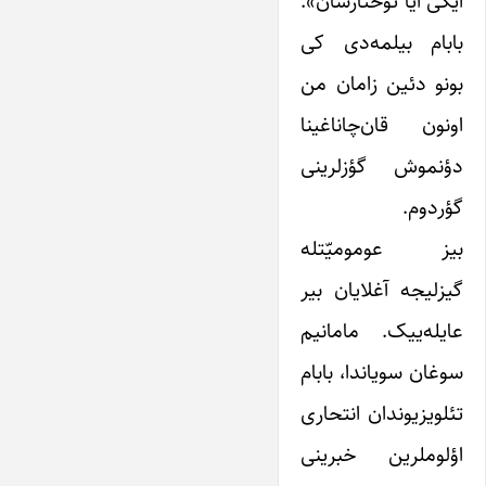
ایکی آیا توختارسان».
بابام بیلمه‌دی کی
بونو دئین زامان من
اونون قان‌چاناغینا
دؤنموش گؤزلرینی
گؤردوم.
بیز عومومیّتله
گیزلیجه آغلایان بیر
عایله‌ییک. مامانیم
سوغان سویاندا، بابام
تئلویزیوندان انتحاری
اؤلوملرین خبرینی