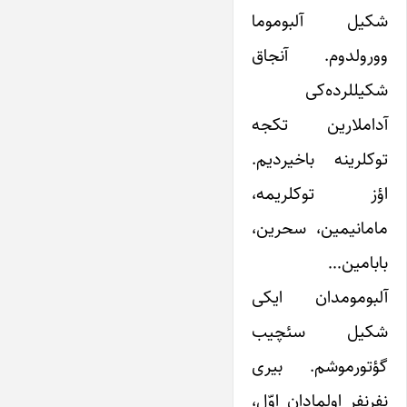
شکیل آلبوموما
وورولدوم. آنجاق
شکیللرده‌کی
آداملارین تکجه
توکلرینه باخیردیم.
اؤز توکلریمه،
مامانیمین، سحرین،
بابامین…
آلبومومدان ایکی
شکیل سئچیب
گؤتورموشم. بیری
نِفِرنِفِر اولمادان اوّل،