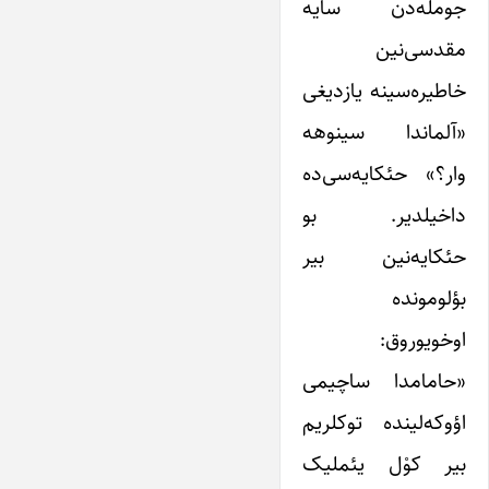
جومله‌دن سایه
مقدسی‌نین
خاطیره‌سینه یازدیغی
«آلماندا سینوهه
وار؟» حئکایه‌سی‌ده
داخیلدیر. بو
حئکایه‌نین بیر
بؤلومونده
اوخویوروق:
«حامامدا ساچیمی
اؤوکه‌لینده توکلریم
بیر کوْل یئملیک