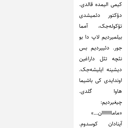
کیمی الیمده قالدی.
دؤکتور دئمیشدی
تؤکوله‌جک، آمما
بیلمیردیم لاپ دا بو
جور. دئییردیم بس
نئچه تئل داراغین
دیشینه ایلیشه‌جک.
اوندایدی کی باشیما
هاوا گلدی.
چیغیردیم:
«مامااااااااان…»
آینادان کوسدوم.