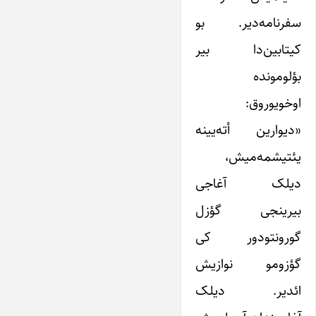
سفرنامه‌دیر. بو
کیتابین‌دا بیر
بؤلومونده
اوخویوروق:
«دیوارین أته‌یینه
یئتیشمه‌میش،
دیلک آغاجی
بیرینجی گؤزل
گورونتودور کی
گؤزومو نوازیش
ائدیر. دیلک