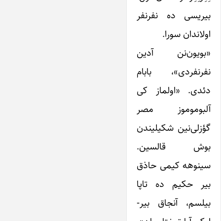
بیریسی ده نفرنفر
اولاندان سورا.
«بویون‌نن آدین
نفرنفردی»، بابام
دئدی. «اولماز کی
آلبوموموز مصر
گؤزلی‌نین شکیلیندن
بوش قالسین.
سینوهه ‌کیمی حاذق
بیر حکیم ده تاپا
بیلسم‌، آنجاق بیر-