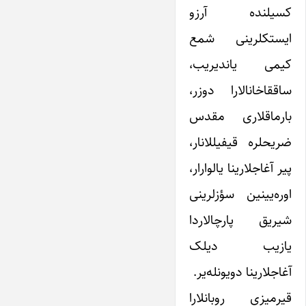
کسیلنده آرزو
ایستکلرینی شمع
کیمی یاندیریب،
ساققاخانالارا دوزر،
بارماقلاری مقدس
ضریحلره قیفیللانار،
پیر آغاجلارینا یالوارار،
اوره‌یینین سؤزلرینی
شیریق پارچالاردا
یازیب دیلک
آغاجلارینا دویونله‌یر.
قیرمیزی روبانلارا