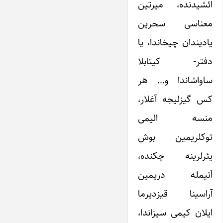
ائشیدنده، میرتین
معناسی سحرین
یادیندان چیخاندا، یا
دفتر- کیتابلا
ساواشاندا و… هر
کس گیزلیجه آغلار،
منسه الیمی
توکلریمین بوش
یئرلرینه چکنده،
اَتیمله دریمین
آراسینا قیزدیرما
ایلان کیمی سیزاندا،