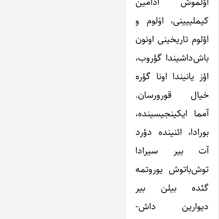
اؤلموش آدامین
کیملییینی، اوْلوم و
اؤلوم تاریخینی اونون
باش‌داشیندا گؤروب،
اؤز یانیندا اونا گؤره
خیال قورورسان.
آمما ایکینجیسینده،
بورادا، ائنینده دؤرد
آت بیر سیرادا
توش‌باتوش یوروتمه
گئده بیلن بیر
دیوارین داش-