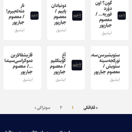
گون؟ اون
دونیادان
نار
دؤرد
پاییم /
دنه‌له‌ییرم!
فوریه… /
معصوم
/ معصوم
معصوم
جبارپور
جبارپور
جبارپور
ایشیق
ایشیق
ایشیق
سئویشیرسن‌سه،
آغ
قاریشقالارین
تورکجه‌سینه
کؤینکلیم
دموکراسی‌سیندا
سئویش /
/ معصوم
…/ معصوم
معصوم جبارپور
جبارپور
جبارپور
ایشیق
ایشیق
ایشیق
« قاباقکی
۱
۲
سونراکی »