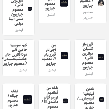
دیل‌لرین
/ معصوم
معصوم
قانی/
جبارپور
جبارپور
معصوم
معصوم
جبارپور/
ایشیق
جبارپور
سس: بیتا
دباغی
ایشیق
قوروماز
من
کیم سوسما
کسیلن
آجی‌لار
حاقین آلیر
دیللرین
قیزی‌یام
دوداقلارین جان
قانی/
!/ معصوم
چکیشمه‌سیندن؟
معصوم
جبارپور
/ معصوم جبارپور
جبارپور
ایشیق
ایشیق
ایشیق
بلکه من
قادین
ایلک
آغلادیم
قیلیغینا
چیلله /
اورمو گؤلو
گیرمیش…/
معصوم
داشدی!!! /
معصوم
جبارپور
معصوم
جبارپور