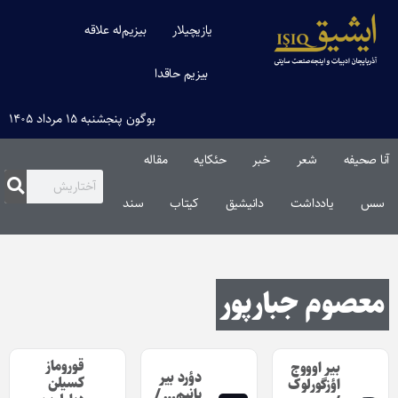
یازیچیلار
بیزیم‌له علاقه
بیزیم حاقدا
بوگون پنجشنبه ۱۵ مرداد ۱۴۰۵
آنا صحیفه
شعر
خبر
حئکایه
مقاله‌
سس
یادداشت
دانیشیق
کیتاب
سند
معصوم جبارپور
قوروماز
بیر اوووج
دؤرد بیر
کسیلن
اؤزگورلوک
یانیم… /