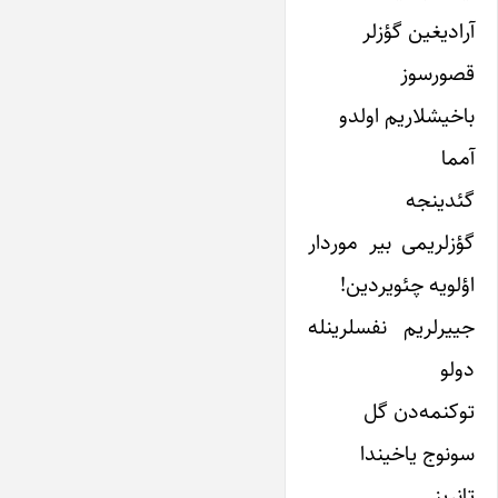
آرادیغین گؤزلر
قصورسوز
باخیشلاریم اولدو
آمما
گئدینجه
گؤزلریمی بیر موردار
اؤلویه چئویردین!
جییرلریم نفسلرینله
دولو
توکنمه‌دن گل
سونوج یاخیندا
تانرینی