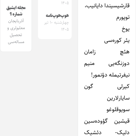
۱۴۰۵
قارشیسیندا دایانیب،
مجله ایشیق
شماره 1
هوپ‌هوپ‌نامه
توپورم
آذربایجان
چهارشنبه ۱۰ تیر
یوخ
معلم‌لری و
۱۴۰۵
تحصیل
یئر کوره‌سی
مساله‌سی
هئچ زامان
دوزنگه‌یی منیم
نیفرتیمله دؤنمور!
کیرلی گون
سایارلارین
سویوقلوغو
قیشین گؤوده‌سین
دلیک- دئشیک