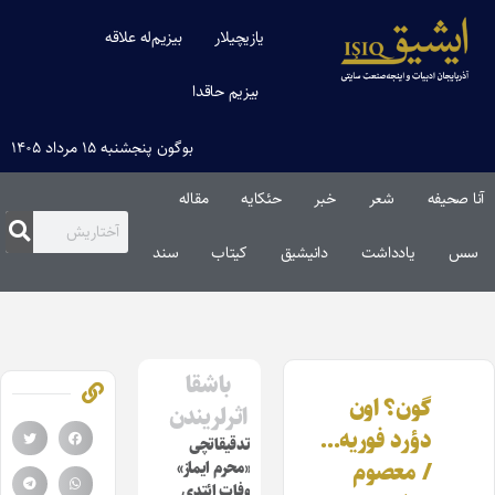
یازیچیلار
بیزیم‌له علاقه
بیزیم حاقدا
بوگون پنجشنبه ۱۵ مرداد ۱۴۰۵
آنا صحیفه
شعر
خبر
حئکایه
مقاله‌
سس
یادداشت
دانیشیق
کیتاب
سند
باشقا
گون؟ اون
اثرلریندن
دؤرد فوریه…
تدقیقاتچی
/ معصوم
«محرم ایماز»
وفات ائتدی