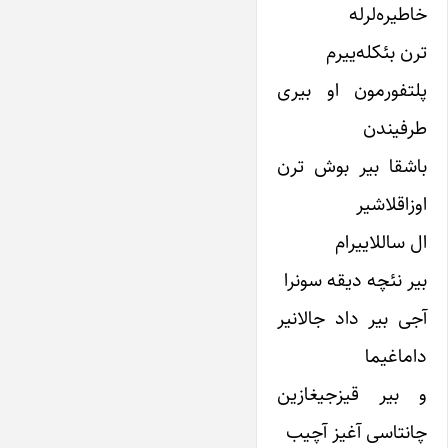
خاطیره‌لر‌له
ترن بئکله‌ییرم
پلتفورمون او بیری
طرفیندن
باشقا بیر بوش ترن
اوزاقلاشیر
ال ساللاییرام
بیر نئچه دیقه سونرا
آجی بیر داد جالانیر
داماغیما
و بیر قیزجیغازین
چانتاسی آغیز آچیب