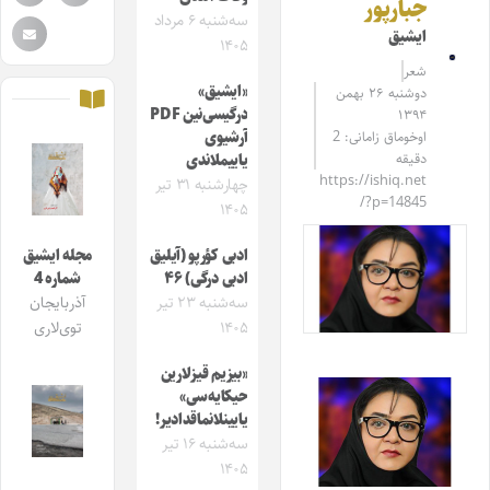
جبارپور
سه‌شنبه ۶ مرداد
ایشیق
۱۴۰۵
شعر
«ایشیق»
دوشنبه ۲۶ بهمن
درگیسی‌نین PDF
۱۳۹۴
اوخوماق زامانی: 2
آرشیوی
دقیقه
یاییملاندی
https://ishiq.net
چهارشنبه ۳۱ تیر
/?p=14845
۱۴۰۵
ادبی کؤرپو (آیلیق
مجله ایشیق
ادبی درگی) ۴۶
شماره 4
سه‌شنبه ۲۳ تیر
آذربایجان
۱۴۰۵
توی‌لاری
«بیزیم قیزلارین
حیکایه‌سی»
یایینلانماقدادیر!
سه‌شنبه ۱۶ تیر
۱۴۰۵