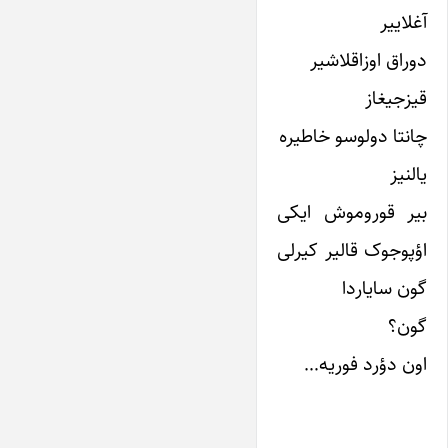
آغلاییر
دوراق اوزاقلاشیر
قیزجیغاز
چانتا دولوسو خاطیره
یالنیز
بیر قوروموش ایکی
اؤپوجوک قالیر کیرلی
گون سایاردا
گون؟
اون دؤرد فوریه…