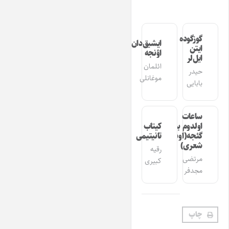
گوزگوده
ایشیق‌دان
ایتن
اؤنجه
ایل‌لر
ائلمان
حیدر
موغانلی
بابایی
ساعات
اولدوم بیر
کیتاب
گئجه(اوشاق
تانیتیمی
شعری)
رقیه
مرتضی
کبیری
مجدفر
چاپ