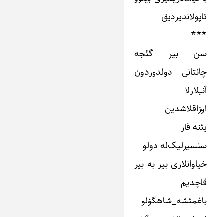
تاپولاندیردیق
***
سن بیر گئجه
چانتانی دولدوردون
آنیلارلا
اوزاقلاشدین
یئنه قار
سنسیرلیک‌له دولو
خیاوانلاری بیر به بیر
قاچدیم
باغمئشه_شاهگؤلو