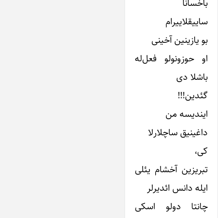
باخسانا
ساییقلاییرام
بو یازینین آخینی
او حوزونولو فعل‌له
باشلا دی
گئدین!!!
ایندیسه من
داغینیق ساچلارلا
کی،
تبریزین آخشام یئلی
ایله دانس ائدیرلر
چانتا دولو اسکی