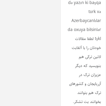
də yazın ki başqa
türk və
Azerbaycanlılar
da oxuya bilsinlər
tşkl لطفا مقالات
خودتان را با آلفابت
لاتین ترکی هم
بنویسید که دیگر
عزیزان ترک در
آزربایجان و کشورهای
ترک هم بتوانند
بخوانند بت تشکر.