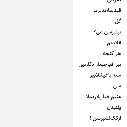
قیدیقلاندیرما
گل
بیلیرسن می؟
آنلادیم
هر گئجه
بیر قیزجیغاز بکارتین
سنه باغیشلاییر
سن
منیم خیال‌لاریملا
یئنیدن
ارکک‌لشیرسن !