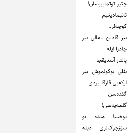
چتیر توتماییبسان!
تانیمادیغیم
کوچه‌لر..
بیر قادین یامالی بیر
چادرا ایله
پالتار آسدیقجا
بئلی بوکولموش بیر
ارکه‌یی قارقاییردی
گئده‌سن
گلمه‌یه‌سن!
یوخسا منده بو
سؤزجوک‌لری دیله