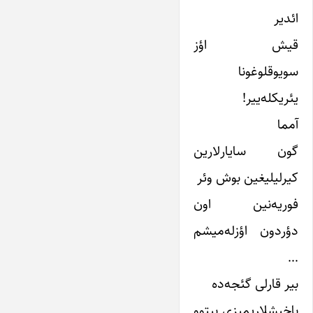
ائدیر
قیش اؤز
سویوقلوغونا
یئریکله‌ییر!
آمما
گون سایارلارین
کیرلیلیغین بوش وئر
فوریه‌نین اون
دؤردون اؤزله‌میشم
…
بیر قارلی گئجه‌ده
باخیشلاریمیزی بیتوو