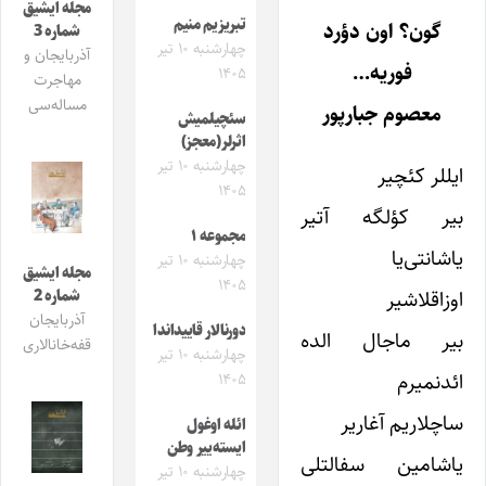
مجله ایشیق
تبریزیم منیم
گون؟ اون دؤرد
شماره 3
چهارشنبه ۱۰ تیر
آذربایجان و
فوریه…
۱۴۰۵
مهاجرت
مساله‌سی
معصوم جبارپور
سئچیلمیش
اثرلر(معجز)
چهارشنبه ۱۰ تیر
ایللر کئچیر
۱۴۰۵
بیر کؤلگه آتیر
مجموعه ۱
یاشانتی‌یا
چهارشنبه ۱۰ تیر
مجله ایشیق
۱۴۰۵
اوزاقلاشیر
شماره 2
آذربایجان
دورنالار قاییداندا
بیر ماجال الده
قفه‌خانالاری
چهارشنبه ۱۰ تیر
ائدنمیرم
۱۴۰۵
ساچلاریم آغاریر
ائله اوغول
ایسته‌ییر وطن
یاشامین سفالتلی
چهارشنبه ۱۰ تیر