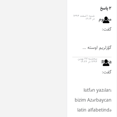
۲ پاسخ
شنبه ۱ اسفند ۱۳۹۴
معصوم
در ۰۶:۱۴
گفت:
گؤزلریم اوسته …
سه‌شنبه ۲۷ بهمن
Reza
۱۳۹۴ در ۱۶:۲۶
گفت:
lütfən yazıları
bizim Azərbaycan
latin alfabetində