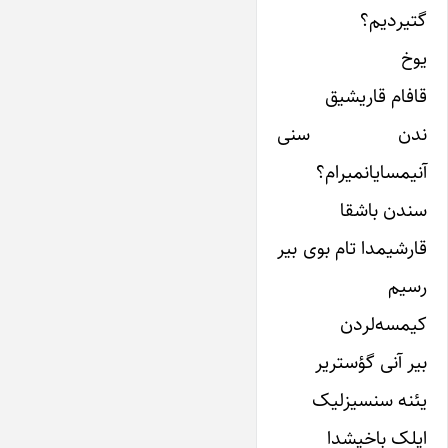
گتیردیم؟
یوخ
قافام قاریشیق
ندن سنی
آنیمسایانمیرام؟
سندن باشقا
قارشیمدا تام بوی بیر
رسیم
کیمسه‌لردن
بیر آنی گؤستریر
یئنه سنسیزلیک
ایلک باخیشدا