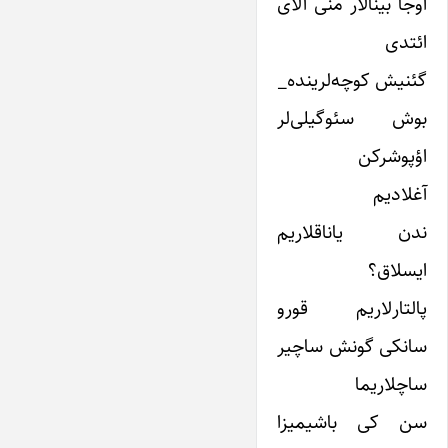
اوجا بینالار منی آلای
ائتدی
گئنیش کوچه‌لرینده_
بوش سئوگیلی‌لر
اؤپوشرکن
آغلادیم
ندن یاناقلاریم
ایسلاق؟
پالتارلاریم قورو
سانکی گونش ساچیر
ساچلاریما
سن کی باشیمیزا