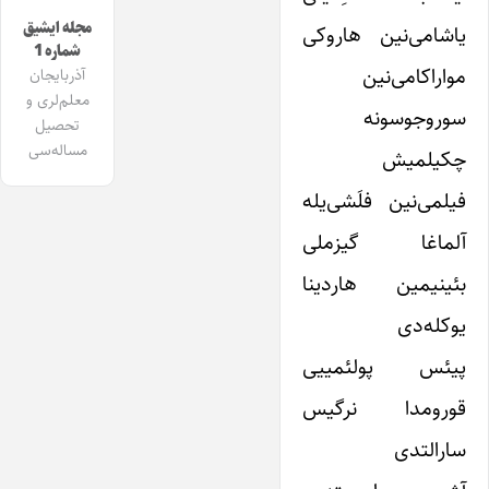
مجله ایشیق
یاشامی‌نین هاروکی
شماره 1
مواراکامی‌نین
آذربایجان
معلم‌لری و
سوروجوسونه
تحصیل
مساله‌سی
چکیلمیش
فیلمی‌نین فلَشی‌یله
آلماغا گیزملی
بئینیمین هاردینا
یوکله‌دی
پیئس پولئمییی
قورومدا نرگیس
سارالتدی