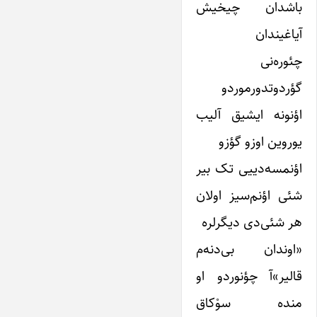
باشدان چیخیش
آیاغیندان
چئوره‌نی
گؤردوتدورموردو
اؤنونه ایشیق آلیب
یوروین اوزو گؤزو
اؤنمسه‌دییی تک بیر
شئی اؤنم‌سیز اولان
هر شئی‌دی دیگرلره
«اوندان بی‌دنه‌م
قالیر»آ چؤنوردو او
منده سوْکاق