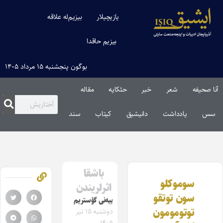
یازیچیلار
بیزیم‌له علاقه
بیزیم حاقدا
بوگون پنجشنبه ۱۵ مرداد ۱۴۰۵
آنا صحیفه
شعر
خبر
حئکایه
مقاله‌
سس
یادداشت
دانیشیق
کیتاب
سند
باشقا
سوموکلو
اثرلریندن
سون توتقو
بیه‌نی گؤستریم
توتومومون
دوشنبه ۱۵ تیر