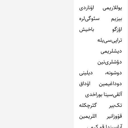
یوللاریمی اوْناردی
بیزیم سئوگی‌لره
اؤزگو باخیش
تراپی‌سی‌یله
دیشلریمی
دؤشلری‌نین
دوشونه، دیلینی
دوداغیمین اوْداق
آلقی‌سینا بوراخدی
تک‌بیر گئرچکله
قوْوزانیر اللریمین
آیاسیندا قو کیمی