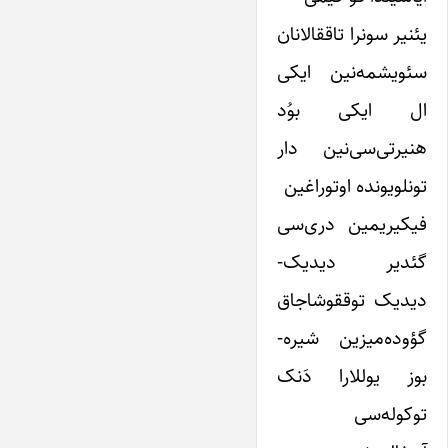
یئنیر سونرا تاققالانان
سئویشمه‌نین ایکی
ال ایکی بوُد
هنیرتی‌سی‌نین دار
تونلویونده اوتوراغین
فیکیریمین دری‌سی
گئدیر دیدیک-
دیدیک توققوشاجاق
گؤوده‌میزین شیره-
بوز یوللارا دَنک
توکوله‌سی