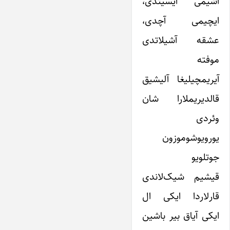
آشیمی ایسیتدی،
ایچیمی آچدی،
عشقه آشیلاتدی
موفته
آیریمچیلیغا آلیشیق
قالدیریملارا شان
وئردی
یورویوشوموزون
جوتلویو
قیشیم شیک‌لاندی
قارلاردا ایکی ال
ایکی آیاق بیر باشین