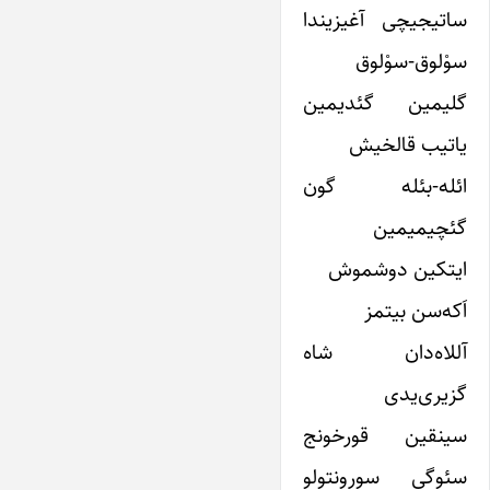
ساتیجیچی آغیزیندا
سوْلوق-سوْلوق
گلیمین گئدیمین
یاتیب قالخیش
ائله-بئله گون
گئچیمیمین
ایتکین دوشموش
اَکه‌سن بیتمز
آللاه‌دان شاه
گزیری‌یدی
سینقین قورخونج
سئوگی سورونتولو