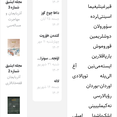
مجله ایشیق
۱۴۰۳
قیرغینلیغیما
شماره 3
داها چوخ گوز
آذربایجان و
اسینتی‌لرده
جمعه ۲۵ آبان
مهاجرت
۱۴۰۳
سوْورولان
مساله‌سی
دوشلریمین
گئده‌ن هؤروت
چهارشنبه ۱۱ مهر
قوروموش
۱۴۰۳
یارپاقلارین
اؤنجه… سونرا…
شنبه ۳۱ شهریور
ایسته‌می‌نین آغ
مجله ایشیق
۱۴۰۳
شماره 2
الی‌یله توپالادی
آذربایجان
لاله
قفه‌خانالاری
اوردان-بوردان
جمعه ۱۶ شهریور
۱۴۰۳
رؤیالارسی
نه‌کیملییینی
ایلک‌باشدا اِمیلی