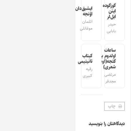
گوزگوده
ایشیق‌دان
ایتن
اؤنجه
ایل‌لر
ائلمان
حیدر
موغانلی
بابایی
ساعات
اولدوم بیر
کیتاب
گئجه(اوشاق
تانیتیمی
شعری)
رقیه
مرتضی
کبیری
مجدفر
چاپ
دیدگاهتان را بنویسید