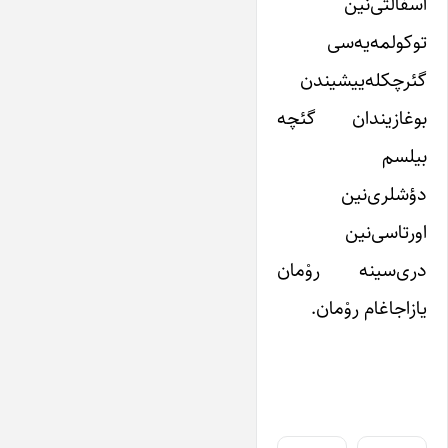
آسفالتی‌نین
توکولمه‌یه‌سی
گئرچکله‌ییشیندن
بوغازیندان گئچه
بیلسم
دؤشلری‌نین
اورتاسی‌نین
دری‌سینه روْمان
یازاجاغام روْمان.