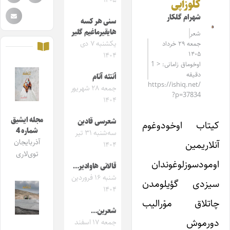
۱۴۰۵
کلوزآپی
شهرام گلکار
سنی هر کسه
هایقیرماغیم گلیر
شعر
یکشنبه ۷ دی
جمعه ۲۹ خرداد
۱۴۰۵
۱۴۰۴
اوخوماق زامانی: < 1
دقیقه
آنتئه آتام
https://ishiq.net/
جمعه ۲۸ شهریور
?p=37834
۱۴۰۴
مجله ایشیق
شعرسی قادین
کیتاب اوخودوغوم
شماره 4
سه‌شنبه ۳۱ تیر
آذربایجان
آنلاریمین
۱۴۰۴
توی‌لاری
اومودسوزلوغوندان
قالانی هاوادیر…
شنبه ۱۶ فروردین
سیزدی گؤیلومدن
۱۴۰۴
چاتلاق موْرالیب
شعرین…
دورموش
جمعه ۱۷ اسفند