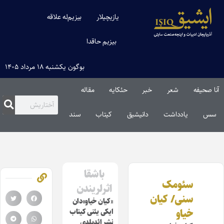
یازیچیلار
بیزیم‌له علاقه
بیزیم حاقدا
بوگون یکشنبه ۱۸ مرداد ۱۴۰۵
آنا صحیفه
شعر
خبر
حئکایه
مقاله‌
سس
یادداشت
دانیشیق
کیتاب
سند
باشقا
سئومک
اثرلریندن
سنی/ کیان
«کیان خیاو»دان
خیاو
ایکی یئنی کیتاب
نشر ائدیلدی