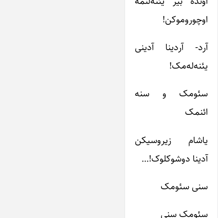
اؤنده بیر یئنه‌لنمه
اوچوروموکن!
آرد- آردینا آدینی
یئنه‌له‌مک!
سئومک و سنه
ائنمک
یاشام زیروسیکن
آدینا دوشوکلوک!…
سنی سئومک
سئومک سنی