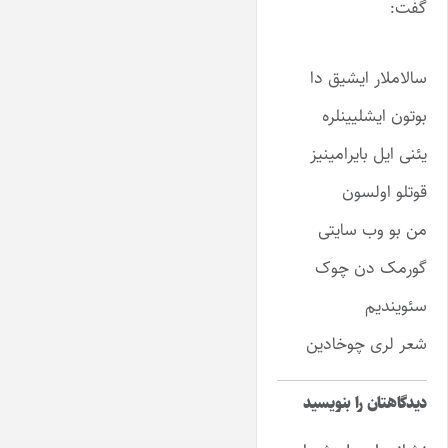
گفت:
سالاملار ایشیق دا
بوتون ایشلیینلره
یئنی ایل بایرامینیز
قوتلو اولسون
من بو وب سایتی
گورمک دن چوک
سئویندیم
شعر لری چوخادین
دیدگاهتان را بنویسید