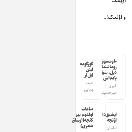
اؤپمک
و اؤلمک!..
«اومسوق»
گوزگوده
رومانیندا
ایتن
دیل، سؤز،
ایل‌لر
یادداش
حیدر
کبری
بابایی
میرحسینی
ساعات
ایشیق‌دان
اولدوم بیر
اؤنجه
گئجه(اوشاق
شعری)
ائلمان