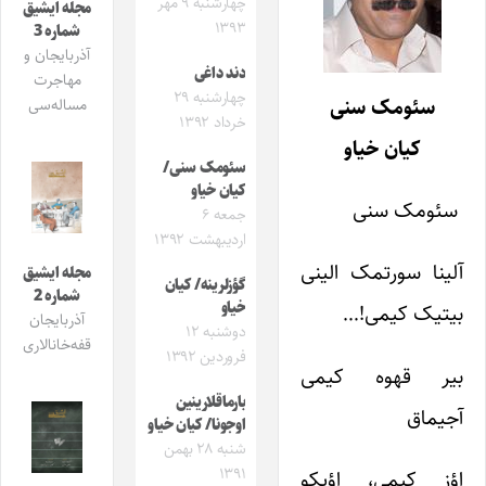
چهارشنبه ۹ مهر
مجله ایشیق
۱۳۹۳
شماره 3
آذربایجان و
دند داغی
مهاجرت
چهارشنبه ۲۹
سئومک سنی
مساله‌سی
خرداد ۱۳۹۲
کیان خیاو
سئومک سنی/
کیان خیاو
سئومک سنی
جمعه ۶
اردیبهشت ۱۳۹۲
آلینا سورتمک الینی
مجله ایشیق
گؤزلرینه/ کیان
شماره 2
خیاو
بیتیک کیمی!…
آذربایجان
دوشنبه ۱۲
قفه‌خانالاری
فروردین ۱۳۹۲
بیر قهوه کیمی
بارماقلارینین
آجیماق
اوجونا/ کیان خیاو
شنبه ۲۸ بهمن
۱۳۹۱
اؤز کیمی، اؤیکو