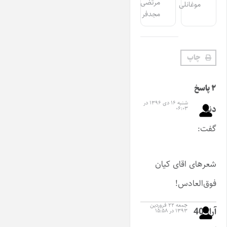
مرتضی
موغانلی
مجدفر
چاپ
۲ پاسخ
شنبه ۱۶ دی ۱۳۹۶ در
دنیز
۰۶:۰۳
گفت:
شعرهای اقای کیان
فوق‌العادس!
جمعه ۲۲ فروردین
آراز 40
۱۳۹۳ در ۱۵:۵۸