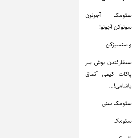
سئومک آجونون
سونوکن آجونو!
و سنسیزکن
سیقارئتدن بوش بیر
پاکات کیمی آتماق
یاشامی!…
سئومک سنی
سئومک