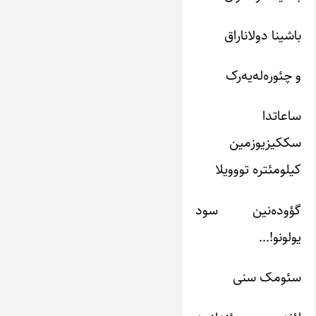
باشینا دولانا‌راق
و چئوره‌له‌یه‌رک
ساعاتدا
سککیزیوزمین
کیلومئتره تووویلا
گؤوده‌نین سود
یولونو!…
سئومک سنی