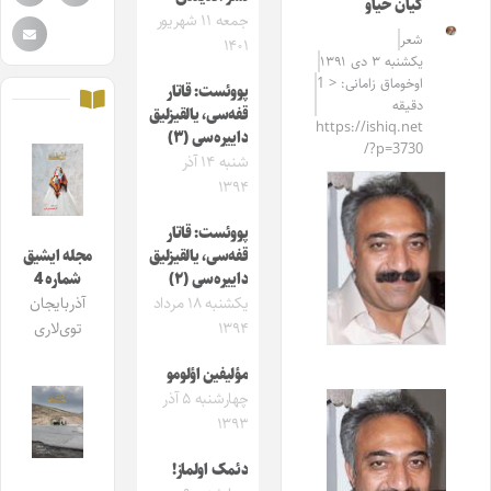
کیان خیاو
جمعه ۱۱ شهریور
شعر
۱۴۰۱
یکشنبه ۳ دی ۱۳۹۱
اوخوماق زامانی: < 1
پووئست: قاتار
دقیقه
قفه‌سی، یالقیزلیق
https://ishiq.net
داییره‌سی (۳)
/?p=3730
شنبه ۱۴ آذر
۱۳۹۴
پووئست: قاتار
قفه‌سی، یالقیزلیق
مجله ایشیق
داییره‌سی (۲)
شماره 4
یکشنبه ۱۸ مرداد
آذربایجان
۱۳۹۴
توی‌لاری
مؤلیفین اؤلومو
چهارشنبه ۵ آذر
۱۳۹۳
دئمک اولماز!