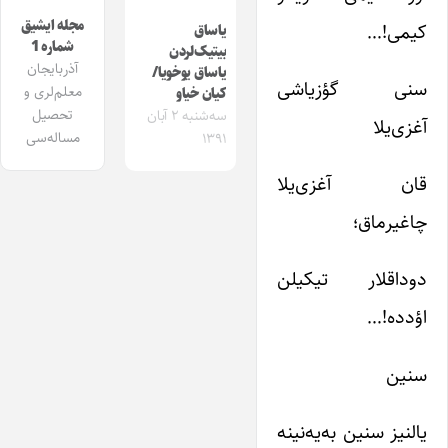
مجله ایشیق
کیمی!…
یاساق
شماره 1
بیتیک‌لردن
آذربایجان
یاساق یوخویا/
سنی گؤزیاشی
معلم‌لری و
کیان خیاو
تحصیل
سه‌شنبه ۲ آبان
آغزی‌یلا
مساله‌سی
۱۳۹۱
قان آغزی‌یلا
چاغیرماق؛
دوداقلار تیکیلن
اؤدده!…
سنین
یالنیز سنین به‌یه‌نینه