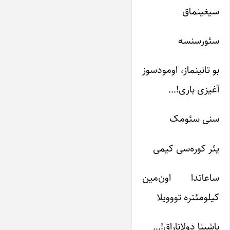
سیغینماق
سئورسنسه
بو تانینماز، اومودسوز
آغیزی باری!…
سنی سئومک
یئر کوره‌سی کیمی
ساعاتدا اون‌مین
کیلومئتره تووویلا
باشینا دولانا‌راق!…