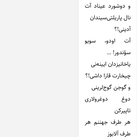
و دوشورد عیناد آت
نال پاریلتی‌سیندان
آدینی!؟
آت اودو، سویو
سؤندور! …
یاخانیزدان ایینه‌نی
چیخارت قارا داشی!؟
و گوجن گوج‌لرینی
دوغ دوغرولاری
تاپیرکن
هر طرف جهننم هر
طرف آلابوز