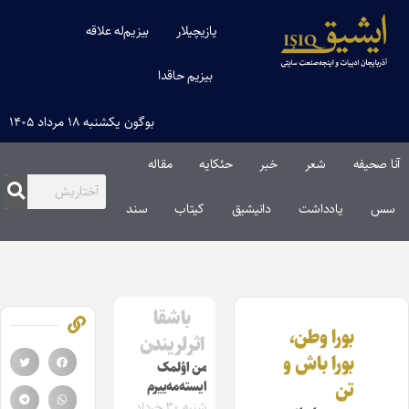
یازیچیلار
بیزیم‌له علاقه
بیزیم حاقدا
بوگون یکشنبه ۱۸ مرداد ۱۴۰۵
آنا صحیفه
شعر
خبر
حئکایه
مقاله‌
سس
یادداشت
دانیشیق
کیتاب
سند
باشقا
بورا وطن،
اثرلریندن
بورا باش و
من اؤلمک
تن
ایسته‌مه‌ییرم
شنبه ۳۰ خرداد