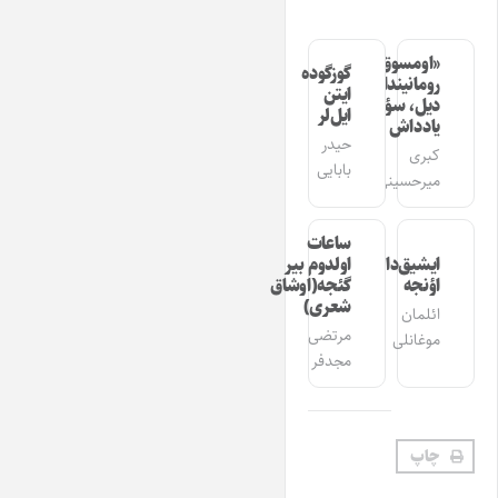
«اومسوق»
گوزگوده
رومانیندا
ایتن
دیل، سؤز،
ایل‌لر
یادداش
حیدر
کبری
بابایی
میرحسینی
ساعات
ایشیق‌دان
اولدوم بیر
اؤنجه
گئجه(اوشاق
شعری)
ائلمان
مرتضی
موغانلی
مجدفر
چاپ