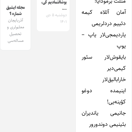
مثلث برمودایا!
بوشالتمادیم کی،
مجله ایشیق
….
آمان آللاه کیمه
شماره 1
دوشنبه ۵ دی
آذربایجان
۱۴۰۱
دئییم درد‌لریمی
معلم‌لری و
یاردیمجی‌لار یاپ –
تحصیل
مساله‌سی
یوپ
بایقوش‌لار سئور
کیمی‌دیر
خارابالیق‌لار
اینیمده دوغو
کؤینه‌یی!
جانیمی یاندیران
بئینیمی دوندورور