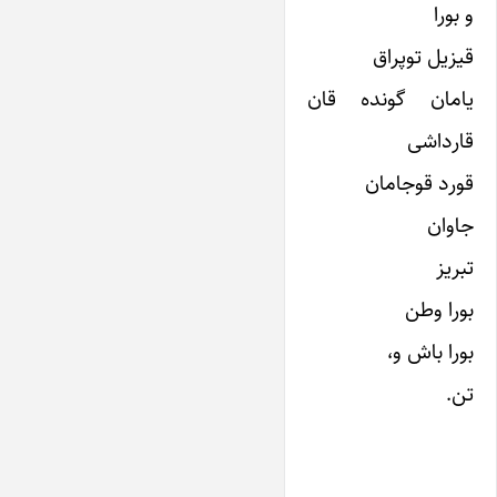
و بورا
قیزیل توپراق
یامان گونده قان
قارداشی
قورد قوجامان
جاوان
تبریز
بورا وطن
بورا باش و،
تن.