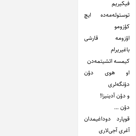
فیکیریم
توستوله‌مه‌ده ایچ
کؤزومو
اؤزومه قارشی
باغیریرام
کیمسه ائشیتمه‌دن
او هوی دؤن
دؤنگه‌لری
و دؤن آدینیزا!
دؤن …
قوپارد دوداغیمدان
آغری آجی‌لاری