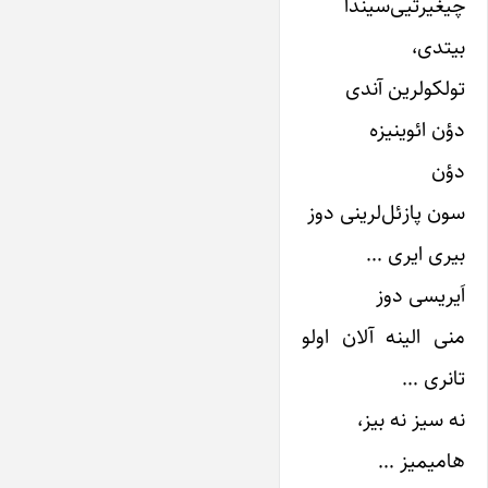
چیغیرتیی‌سیندا
بیتدی،
تولکولرین آندی
دؤن ائوینیزه
دؤن
سون پازئل‌لرینی دوز
بیری ایری …
اَیریسی دوز
منی الینه آلان اولو
تانری …
نه سیز نه بیز،
هامیمیز …