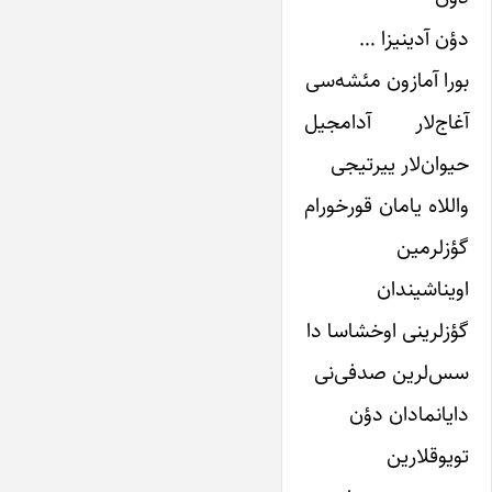
دؤن آدینیزا …
بورا آمازون مئشه‌سی
آغاج‌لار آدامجیل
حیوان‌لار ییرتیجی
واللاه یامان قورخورام
گؤزلرمین
اویناشیندان
گؤزلرینی اوخشاسا دا
سس‌لرین صدفی‌نی
دایانمادان دؤن
تویوقلارین