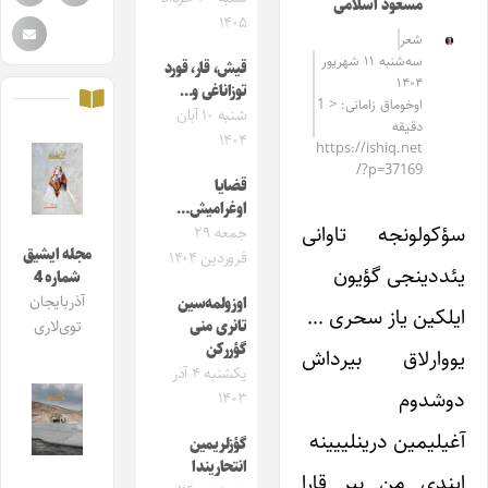
مسعود اسلامی
۱۴۰۵
شعر
سه‌شنبه ۱۱ شهریور
قیش، قار، قورد
۱۴۰۴
توزاناغی و…
اوخوماق زامانی: < 1
شنبه ۱۰ آبان
دقیقه
۱۴۰۴
https://ishiq.net
/?p=37169
قضایا
اوغرامیش…
سؤکولونجه تاوانی
جمعه ۲۹
مجله ایشیق
فروردین ۱۴۰۴
یئددینجی گؤیون
شماره 4
آذربایجان
اوزولمه‌سین
ایلکین یاز سحری …
تانری منی
توی‌لاری
گؤررکن
یووارلاق بیرداش
یکشنبه ۴ آذر
دوشدوم
۱۴۰۳
آغیلیمین درینلییینه
گؤزلریمین
انتحاریندا
ایندی من بیر قارا