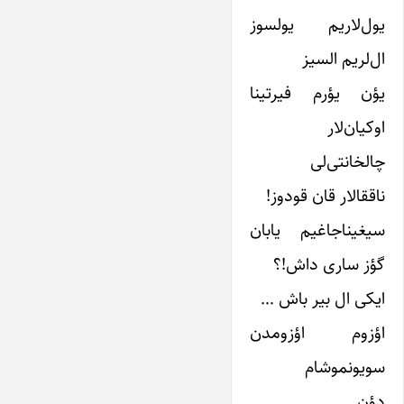
یول‌لاریم یولسوز
ال‌لریم السیز
یؤن یؤرم فیرتینا
اوکیان‌لار
چالخانتی‌لی
ناققالار قان قودوز!
سیغیناجاغیم یابان
گؤز ساری داش!؟
ایکی ال بیر باش …
اؤزوم اؤزومدن
سویونموشام
دؤن