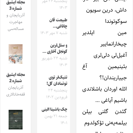
پنجشنبه ۲۶ مهر
مجله ایشیق
۱۴۰۳
شماره 3
داش، درین سویون
آذربایجان و
سوکوتوندا
طبیعت قان
مهاجرت
چاناغی…
مساله‌سی
مین‌‌ ایلدیر
شنبه ۷ مهر ۱۴۰۳
چیخارانماییر
و سئل‌لرین
گونجل آخاری …
آغیل‌لی دلی‌لری
شنبه ۲۴ شهریور
بئینیمین آغ
۱۴۰۳
مجله ایشیق
جییاریندان!؟
تتیک‌لر توی
شماره 2
توتمادان گل!
ائله اوردان باشلاندی
آذربایجان
پنجشنبه ۲۴
قفه‌خانالاری
فروردین ۱۴۰۲
باشیم آیاغی …
چک باشینا الینی
گئدن گلنی بیلن
جمعه ۲۱ بهمن
بیلمه‌یه‌نی تؤکولدوم
۱۴۰۱