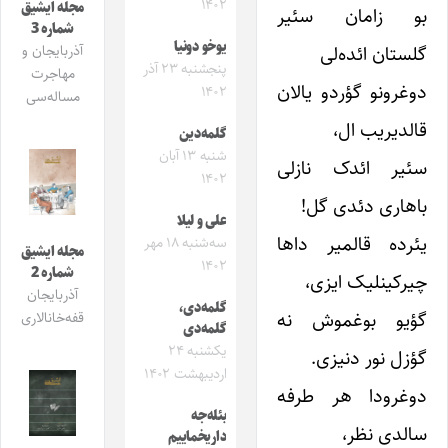
۱۴۰۲
مجله ایشیق
بو زامان سئیر
شماره 3
یوخو دونیا
گلستان ائده‌لی
آذربایجان و
پنجشنبه ۲۳ آذر
مهاجرت
دوغرونو گؤردو یالان
۱۴۰۲
مساله‌سی
قالدیریب ال،
گلمه‌دین
شنبه ۱۳ آبان
سئیر ائدک نازلی
۱۴۰۲
باهاری دئدی گل!
علی و لیلا
یئرده قالمیر داها
سه‌شنبه ۱۸ مهر
مجله ایشیق
۱۴۰۲
شماره 2
چیرکینلیک ایزی،
آذربایجان
گلمه‌دی،
گؤیو بوغموش نه
قفه‌خانالاری
گلمه‌دی
یکشنبه ۲۴
گؤزل نور دنیزی.
اردیبهشت ۱۴۰۲
دوغرودا هر طرفه
بئله‌جه
سالدی نظر،
داریخماییم