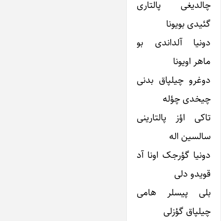
چالدیغی پالتاری
گئیدی بویونا
دونیا آلداندی بو
ماهر اویونا
دوغرو چیلپاق بدنی
چیخدی چؤله
تاکی اؤز پالتارینی
سالسین اله
دونیا گؤرجک اونا آد
قویدو دلی
بلی پیسلر هامی
چیلپاق گؤزلی