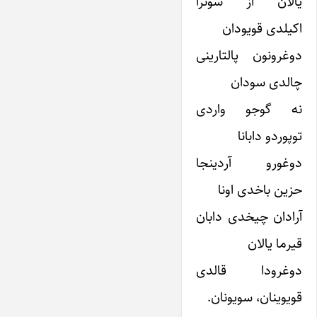
یالان آز سونرا
اکیلدی قویودان
دوغرونون پالتارینی
چالدی سودان
نه گوجو واردی
توپوردو دابانا
دوغورو آردینجا
حزین باخدی اونا
آرادان چیخدی دابان
قیرما یالان
دوغرودا قالدی
قویوینان، سویونان.