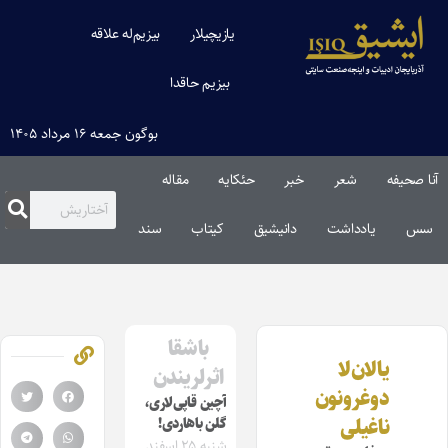
یازیچیلار
بیزیم‌له علاقه
بیزیم حاقدا
بوگون جمعه ۱۶ مرداد ۱۴۰۵
آنا صحیفه
شعر
خبر
حئکایه
مقاله‌
سس
یادداشت
دانیشیق
کیتاب
سند
باشقا
یالان‌لا
اثرلریندن
دوغرونون
آچین قاپی‌‌لاری،
ناغیلی
گلن باهاردی!
شنبه ۲۵ اسفند