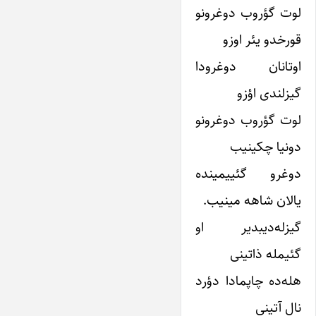
لوت گؤروب دوغرونو
قورخدو یئر اوزو
اوتانان دوغرودا
گیزلندی اؤزو
لوت گؤروب دوغرونو
دونیا چکینیب
دوغرو گئییمینده
یالان شاهه مینیب.
گیزله‌دیبدیر او
گئیمله ذاتینی
هله‌ده چاپمادا دؤرد
نال آتینی