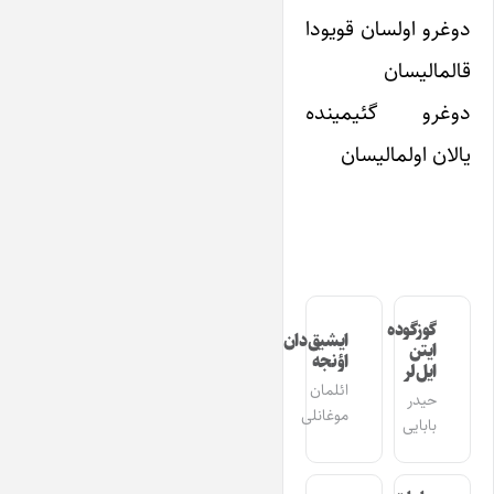
دوغرو اولسان قویودا
قالمالیسان
دوغرو گئیمینده
یالان اولمالیسان
گوزگوده
ایشیق‌دان
ایتن
اؤنجه
ایل‌لر
ائلمان
حیدر
موغانلی
بابایی