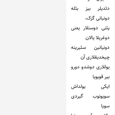
دئدیلر بیز بئله
دونیانی گزک،
یئنی دوستلار یعنی
دوغریلا یالان
دونیانین سئیرینه
چیخدیقلاری آن
یوللاری دوشدو دورو
بیر قویویا
ایکی یولداش
سویونوب گیردی
سویا