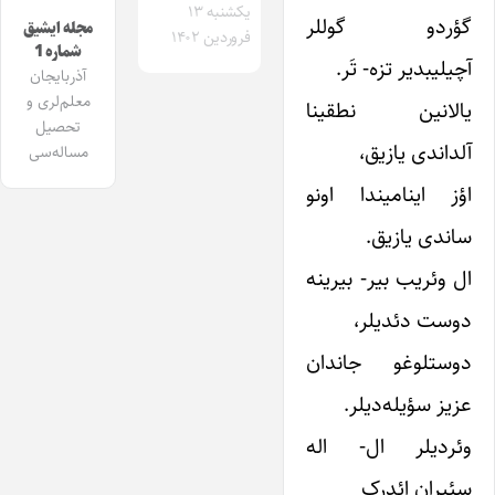
یکشنبه ۱۳
گؤردو گوللر
مجله ایشیق
فروردین ۱۴۰۲
شماره 1
آچیلیبدیر تزه- تَر.
آذربایجان
معلم‌لری و
یالانین نطقینا
تحصیل
آلداندی یازیق،
مساله‌سی
اؤز اینامیندا اونو
ساندی یازیق.
ال وئریب بیر- بیرینه
دوست دئدیلر،
دوستلوغو جاندان
عزیز سؤیله‌دیلر.
وئردیلر ال- اله
سئیران ائدرک