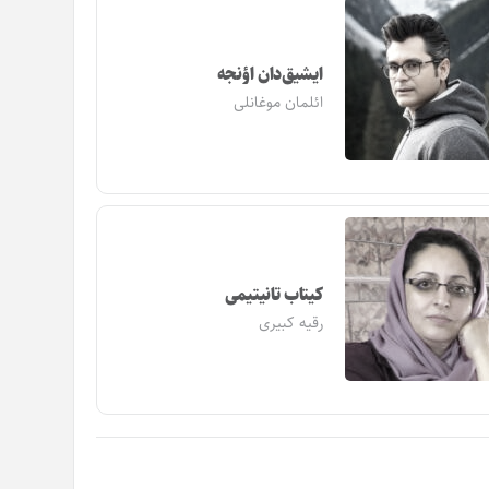
ایشیق‌دان اؤنجه
ائلمان موغانلی
کیتاب تانیتیمی
رقیه کبیری