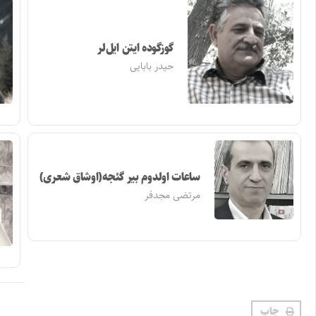
گوزگوده ایتن ایل‌لر
حیدر بابایی
ساعات اولدوم بیر گئجه(اوشاق شعری)
مرتضی مجدفر
چاپ