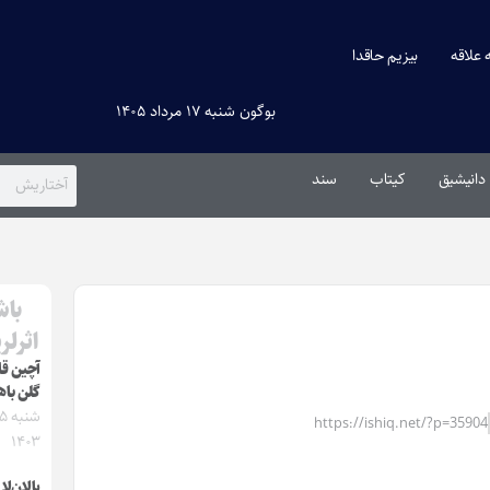
ه علاقه
بیزیم حاقدا
بوگون شنبه ۱۷ مرداد ۱۴۰۵
دانیشیق
کیتاب
سند
باش
اثرلر
آچین قاپ
گلن باه
https://ishiq.net/?p=35904
۱۴۰۳
یالان‌لا