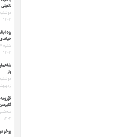
ناغیلی
۱۴۰۳
بودا بئل
حیاتدی
۱۴۰۳
شاهماره
وار
اردیبهشت 
گؤزومه
گلیرسن
۱۴۰۲
یوخو دون