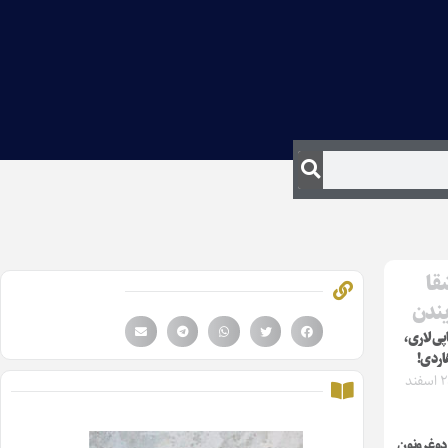
قا
یندن
ی‌‌لاری،
اردی!
شنبه ۲۵ اسفند
 دوغرونون