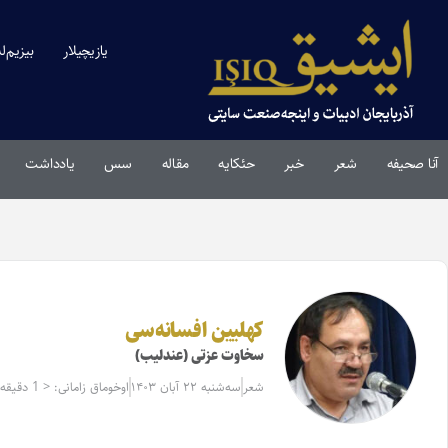
یازیچیلار
بیزیم‌ل
آنا صحیفه
شعر
خبر
حئکایه
مقاله‌
سس
یادداشت
کهلیین افسانه‌سی
سخاوت عزتی (عندلیب)
شعر
سه‌شنبه ۲۲ آبان ۱۴۰۳
اوخوماق زامانی: < 1 دقیقه