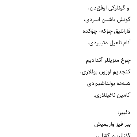
او گونلرکی اوفق‌دن،
گونش باشین اییردی،
قارانلیق چؤکه- چؤکده
آنام ناغیل دئییردی.
چوخ منزیللر آتدادیم
کئچدیم اوزون یوللاری،
هله‌ده یولداشیم‌دی
آنامین ناغیللاری.
دئییر:
بیر قیز واریمیش
گؤزللرین گؤزلی،