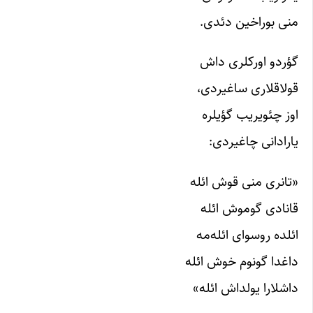
منی بوراخین دئدی.
گؤردو اورکلری داش
قولاقلاری ساغیردی،
اوز چئویریب گؤیلره
یارادانی چاغیردی:
«تانری منی قوش ائله
قانادی گوموش ائله
ائلده روسوای ائله‌مه
داغدا گونوم خوش ائله
داشلارا یولداش ائله»