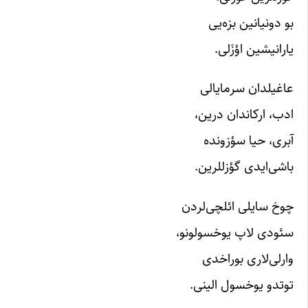
بو دونیانین بزه‌یی
یارانیشین اؤزَلی.
عاغیلدان سرمایالی
ادب، ارکاندان درین،
آبری، حیا سؤزونده
باشی‌ایدی گؤزللرین.
چوخ سایلی ائلچی‌لردن
سئودی لاپ یوخسولونو،
وارلی‌لاری بوراخدی
توتدو یوخسول الینی.