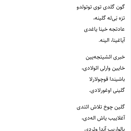
گون گلدی توی توتولدو
تزه بَی‌له گلینه،
عادتجه خینا یاغدی
آیاغینا، الینه.
خبری ائشیتجه‌یین
خایین وارلی ائولادی،
باشیندا قوچولارلا
گلینی اوغورلادی.
گلین چوخ تلاش ائتدی
آغلاییب یاش اله‌دی،
یالواریب آندا وئردی