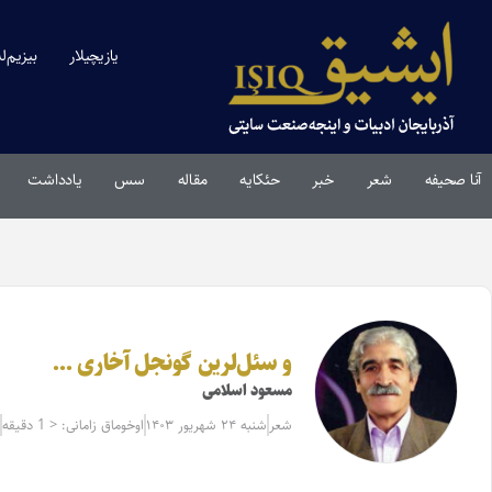
یازیچیلار
بیزیم‌ل
آنا صحیفه
شعر
خبر
حئکایه
مقاله‌
سس
یادداشت
و سئل‌لرین گونجل آخاری …
مسعود اسلامی
شعر
شنبه ۲۴ شهریور ۱۴۰۳
اوخوماق زامانی: < 1 دقیقه