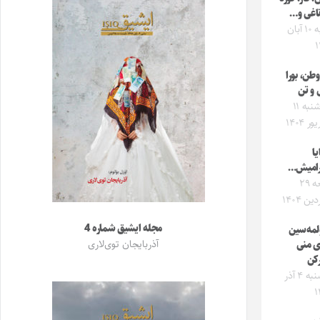
ناغی و…
شنبه ۱۰ آبان
۱
 وطن، بورا
و تن
سه‌شنبه ۱۱
 ۱۴۰۴
ا
رامیش…
جمعه ۲۹
ین ۱۴۰۴
مجله ایشیق شماره 4
لمه‌سین
آذربایجان توی‌لاری
ی منی
کن
یکشنبه ۴ آذر
۱