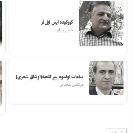
گوزگوده ایتن ایل‌لر
حیدر بابایی
ساعات اولدوم بیر گئجه(اوشاق شعری)
مرتضی مجدفر