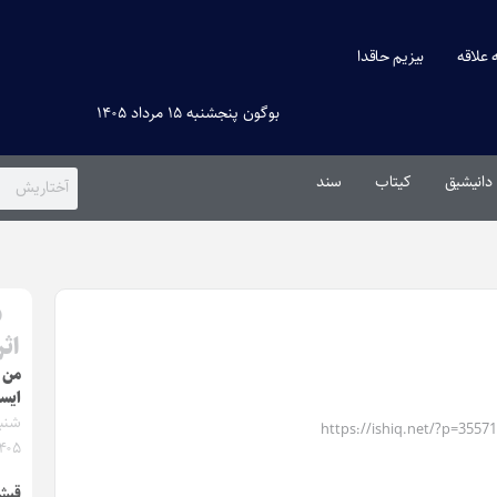
ه علاقه
بیزیم حاقدا
بوگون پنجشنبه ۱۵ مرداد ۱۴۰۵
دانیشیق
کیتاب
سند
ب
اثر
من 
ایست
https://ishiq.net/?p=35571
۴۰۵
قیش،