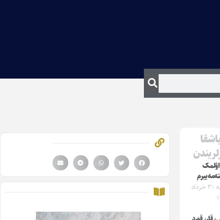
اشقا
لریندن
اؤلمک
ه‌مه‌ییرم
شنبه ۳۰ خرداد
۱
 قار، قورد