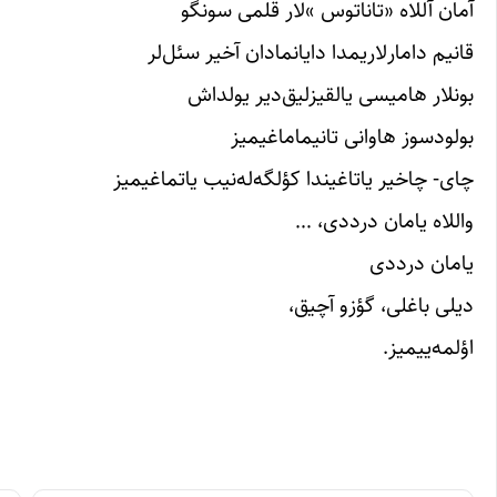
آمان آللاه «تاناتوس »‌لار قلمی سونگو
قانیم دامار‌لاریمدا دایانمادان آخیر سئل‌لر
بونلار هامیسی یالقیزلیق‌دیر یولداش
بولودسوز هاوانی تانیماماغیمیز
چای- چاخیر یاتاغیندا کؤلگه‌له‌نیب یاتماغیمیز
واللاه یامان درددی، …
یامان درددی
دیلی باغلی، گؤزو آچیق،
اؤلمه‌ییمیز.