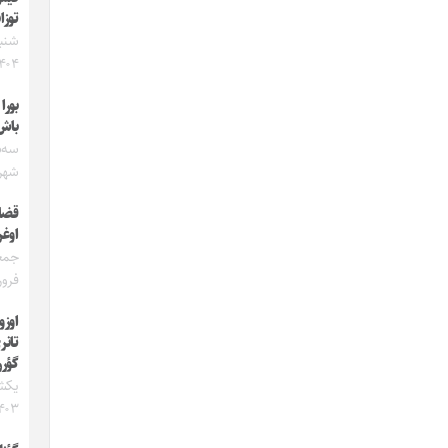
توزا
۴۰۴
بورا
باش 
شهریور
قضای
اوغ
فرورد
اوزو
تانر
گؤرر
۴۰۳