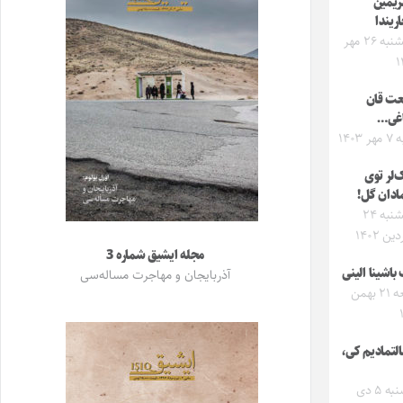
ریمین
اریندا
پنجشنبه ۲۶ مهر
۱
عت قان
اغی…
 ۱۴۰۳
‌لر توی
ادان گل!
پنجشنبه ۲۴
ین ۱۴۰۲
مجله ایشیق شماره 3
اشینا الینی
آذربایجان و مهاجرت مساله‌سی
جمعه ۲۱ بهمن
لتمادیم کی،
دوشنبه ۵ دی