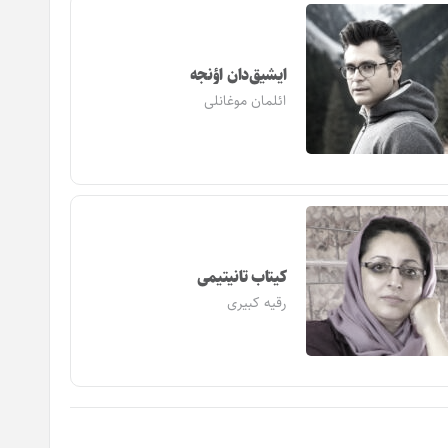
ایشیق‌دان اؤنجه
ائلمان موغانلی
کیتاب تانیتیمی
رقیه کبیری