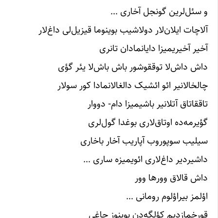
و سئل‌لرین گونجل آخاری …
آلاچات ایلان‌لار دولاشیب بوینوما قیزیل‌لی داغ‌لار
آخیر آخیریمیزا دایانمادان ‌تانری
داش داش‌لا توققوشور باش باش‌لا یئر گؤی
چالخالانیر ائو ائشیک دالغالانمادا کور سو‌لار
تاققاتاق آتلانیر باشیمیزا دام- دووار
گؤیرمه‌ده اوتاق‌‌لاری بوغدا گول‌لری
سیلیب سوپوروب آپاریب آخار باخاری
داشیردیر داغ‌‌لاری ائویمیزه ساری …
داش قالاق وورها وور
اؤلمز بیراؤلوم رومانی‌ …
قورخمازدیم کؤلگه‌دن بوینوز چاغی