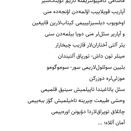
ماسامی کامپیوتئریمله تاریم کؤینک‌سیز
آپاریب قویلاییب اؤلمه‌دن اؤنجه‌ده منی
اوخویوب دیلسیزلیییمی کیتاب‌لارین قابیغین
و آپاریر سئل‌لر منی دویا بیلمه‌دن سنی
یئر آلتی آختاران‌‌لار قازیب چیخارار
مینلر تون داش- تورپاق آلتیندان
بئیین سوللول‌لاریمی سور- سوموگومو
موزئی‌لره دوزرکن
سئل‌ یاتاغیندا تاپیلمیش سینیق قلمیمی
وحشی طبیعت چپرینه تاخیلمیش گؤز ببه‌ییمی
چاتلاق توپراق‌‌‌لاردا دؤیونن اوره‌ییمی
آمان ‌آللاه؛ …