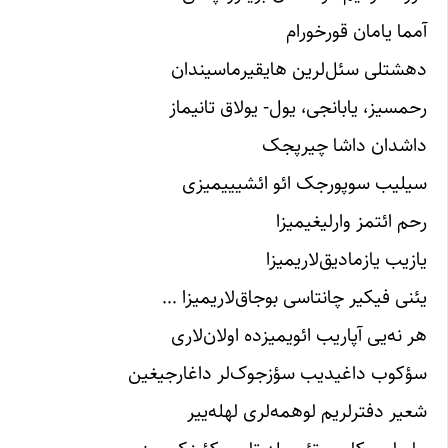
آمما یامان قورخورام
دهشتلی سئل‌لرین هایقیرما‌سیندان
رحمسیز، یابانجی، یول- یولاق تانیماز
داشدان داشا چیرپجک
سیلیب سوپورجک ائو ائشیییمیزی
رحم ائتمز وارلیغیمیزا
یازیب یازمادیق‌لاریمیزا
یئنی فیکیر چانتاسی بوجاق‌‌لاریمیزا …
هر نه‌یی آپاریب ائویمیزده اولان‌‌لاری
سؤکوب داغیدیب سؤزجوک‌لر داغارجیغین
شعیر دفترلریم لوهمه‌لری لهله‌ییر