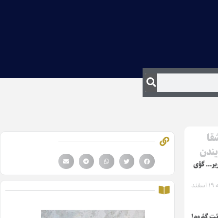
قا
یندن
ریر… گؤی
سه‌شنبه ۱۹ اسفند
ئت گؤروم!