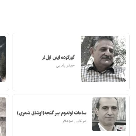
گوزگوده ایتن ایل‌لر
حیدر بابایی
ساعات اولدوم بیر گئجه(اوشاق شعری)
مرتضی مجدفر