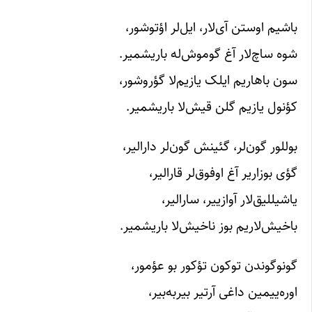
باشیم اوستن آی‌‌لار،‌‌ ایل‌لر‌ اؤتوشور،
شوه‌ ساچ‌‌لار‌‌ آغ گوموش‌له باریشمیر.
سون باهاریم ایلک یازیم‌لا گؤروشور،
کؤنول یازیم گلن قیش‌لا باریشمیر.
بوللور گون‌لر‌، گئینش گون‌لر‌ دارالیر،
گؤی بوزاریر آغ اوفوق‌لر‌ قارالیر،
یاشیللیق‌‌لار‌‌ آوازییر، سارالیر،
باخیش‌‌لار‌‌یم بوز ناخیش‌لا باریشمیر.
گونوگوندن توکون تؤکور بو عؤمور،
اوره‌ییمین داغی آرتیر بیربه‌بیر،