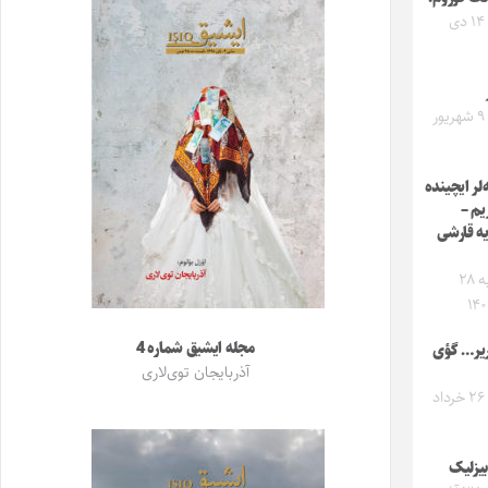
یکشنبه ۱۴ دی
یکشنبه ۹ شهریور
لر ایچینده
یم –
یه قارشی
چهارشنبه ۲۸
مجله ایشیق شماره 4
ریر… گؤی
آذربایجان توی‌لاری
دوشنبه ۲۶ خرداد
بیزلیک