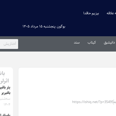
ه علاقه
بیزیم حاقدا
بوگون پنجشنبه ۱۵ مرداد ۱۴۰۵
دانیشیق
کیتاب
سند
باش
اثرلر
یئر باغی
باغیریر
https://ishiq.net/?p=35495
۱۴۰۴
یاساق ا