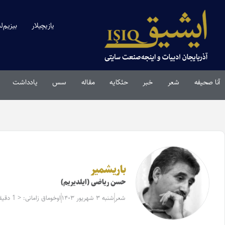
یازیچیلار
بیزیم‌ل
آنا صحیفه
شعر
خبر
حئکایه
مقاله‌
سس
یادداشت
باریشمیر
حسن ریاضی (ایلدیریم)
شعر
شنبه ۳ شهریور ۱۴۰۳
اوخوماق زامانی: < 1 دقیقه