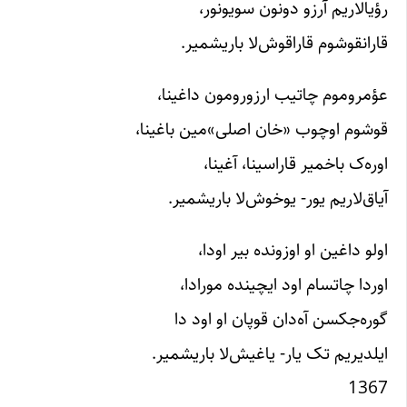
رؤیالار‌‌یم آرزو دونون سویونور،
قارانقوشوم قاراقوش‌لا باریشمیر.
عؤمروموم چاتیب ارزورومون داغینا،
قوشوم اوچوب «خان اصلی»مین باغینا،
اوره‌ک باخمیر قاراسینا، آغینا،
آیاق‌‌لار‌‌یم یور- یوخوش‌لا باریشمیر.
اولو داغین او اوزونده بیر اودا،
اوردا چاتسام اود ایچینده ‌مورادا،
گوره‌جکسن آه‌دان قوپان او اود دا
ایلدیریم تک یار- یاغیش‌لا باریشمیر.
1367