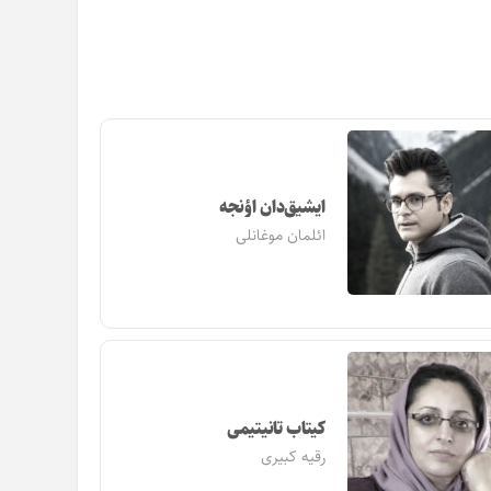
ایشیق‌دان اؤنجه
ائلمان موغانلی
کیتاب تانیتیمی
رقیه کبیری