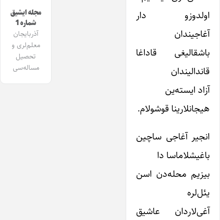
مجله ایشیق
اولدوزو دار
شماره 1
آغاجیندان
آذربایجان
معلم‌لری و
باشقالیغی قاداغا
تحصیل
مساله‌سی
قاندالیندان
آزاد ایسته‌ین
هیجانلارینا قوشولام.
انجیر آغاجی ساچین
باغیشلاماسا دا
بیزیم محله‌دن اسن
یئل‌لره
آغی‌لاردان عاشیق