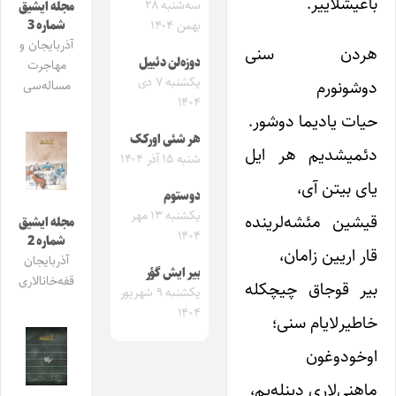
باغیشلاییر.
سه‌شنبه ۲۸
مجله ایشیق
شماره 3
بهمن ۱۴۰۴
آذربایجان و
هردن سنی
دوزه‌لن دئییل
مهاجرت
یکشنبه ۷ دی
دوشونورم
مساله‌سی
۱۴۰۴
حیات یادیما دوشور.
هر شئی اورکک
دئمیشدیم هر ایل
شنبه ۱۵ آذر ۱۴۰۴
یای بیتن آی،
دوستوم
یکشنبه ۱۳ مهر
قیشین مئشه‌لرینده
مجله ایشیق
۱۴۰۴
شماره 2
قار اریین زامان،
آذربایجان
بیر ایش گؤر
قفه‌خانالاری
بیر قوجاق چیچکله
یکشنبه ۹ شهریور
۱۴۰۴
خاطیرلایام سنی؛
اوخودوغون
ماهنی‌لاری دینله‌یم،