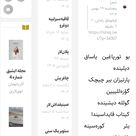
شعر
۱۴۰۵
پنجشنبه ۱۹ بهمن
۱۴۰۲
قافیه‌سیزلییه
اوخوماق زامانی: <
دوغرو
1 دقیقه
شنبه ۱۶ خرداد
https://ishiq.ne
t/?p=34307
۱۴۰۵
پلان‌لار
بو تورپاغین یاساق
جمعه ۲۸
فروردین ۱۴۰۵
دیلینده
مجله ایشیق
شماره 4
پارتیزان بیر چیچک
چاغریش
آذربایجان
یکشنبه ۱۰ اسفند
گؤزه‌للییین
توی‌لاری
۱۴۰۴
گولله دیشینده
صینیفداش‌لار
سه‌شنبه ۵ اسفند
کیتاب قایداسیندا
۱۴۰۴
یئر کوره‌سینه
سئویریک سنی