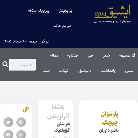
یازیچیلار
بیزیم‌له علاقه
بیزیم حاقدا
بوگون جمعه ۱۶ مرداد ۱۴۰۵
آنا صحیفه
شعر
خبر
حئکایه
مقاله‌
سس
یادداشت
دانیشیق
کیتاب
سند
باشقا
پارتیزان
اثرلریندن
چیچک
هر شئی
ناصر داوران
گؤزه‌للیک
دوشنبه ۱۵ تیر