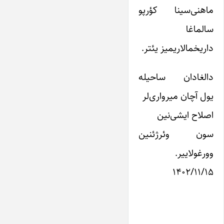
ماهنی‌سینا کؤرپو
سالماغا
داریخمالاریمیز یئتر.
دالغادان ساحیله
یول آچان میرواری‌لر
اصلاح ایشی‌نین
سون وئرژئنین
وورغولاییر.
۱۴۰۲/۱۱/۱۵