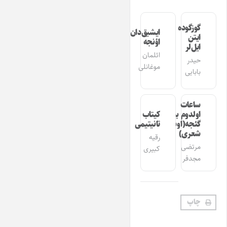
گوزگوده
ایشیق‌دان
ایتن
اؤنجه
ایل‌لر
ائلمان
حیدر
موغانلی
بابایی
ساعات
اولدوم بیر
کیتاب
گئجه(اوشاق
تانیتیمی
شعری)
رقیه
مرتضی
کبیری
مجدفر
چاپ