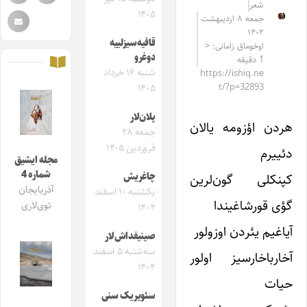
شعر
۱۴۰۵
جمعه ۸ اردیبهشت
۱۴۰۲
قافیه‌سیزلییه
اوخوماق زامانی: <
دوغرو
1 دقیقه
شنبه ۱۶ خرداد
https://ishiq.ne
t/?p=32893
۱۴۰۵
پلان‌لار
هردن اؤزومه یالان
جمعه ۲۸
فروردین ۱۴۰۵
دئییرم
مجله ایشیق
شماره 4
کپنکلی گون‌لرین
چاغریش
آذربایجان
یکشنبه ۱۰ اسفند
گؤی قورشاغیندا
توی‌لاری
۱۴۰۴
آیاغیم یئردن اوزولور
صینیفداش‌لار
سه‌شنبه ۵ اسفند
آخارباخارسیز اولور
۱۴۰۴
حیات
سئویریک سنی