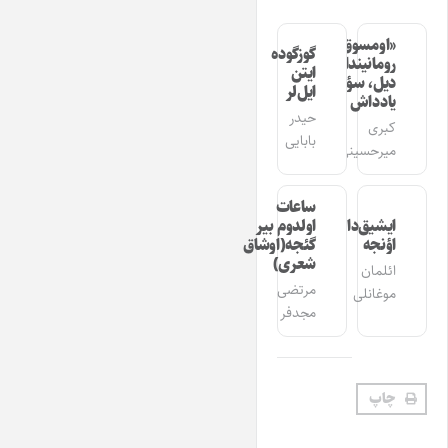
«اومسوق»
گوزگوده
رومانیندا
ایتن
دیل، سؤز،
ایل‌لر
یادداش
حیدر
کبری
بابایی
میرحسینی
ساعات
ایشیق‌دان
اولدوم بیر
اؤنجه
گئجه(اوشاق
شعری)
ائلمان
مرتضی
موغانلی
مجدفر
چاپ