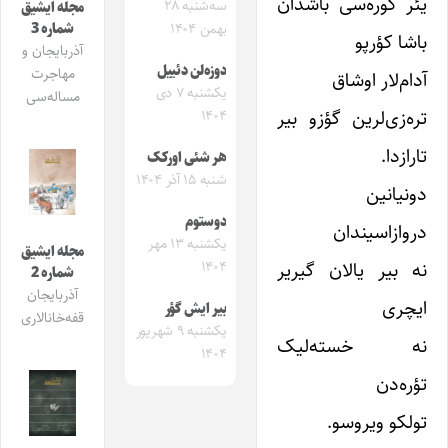
یئر کوره‌سی باشدان
سه‌شنبه ۲۸
مجله ایشیق
شماره 3
بهمن ۱۴۰۴
باشا کؤرپو
آذربایجان و
دوزه‌لن دئییل
مهاجرت
آدام‌لار اوشاق
یکشنبه ۷ دی
مساله‌سی
تره‌زی‌لرین گؤزو بیر
۱۴۰۴
تارازدا.
هر شئی اورکک
شنبه ۱۵ آذر ۱۴۰۴
دونیانین
دوستوم
دروازاسیندان
یکشنبه ۱۳ مهر
مجله ایشیق
نه بیر یالان گیریر
۱۴۰۴
شماره 2
آذربایجان
ایچری
بیر ایش گؤر
قفه‌خانالاری
یکشنبه ۹ شهریور
نه خسته‌لیک
۱۴۰۴
تؤره‌دن
تولکو ویروسو.