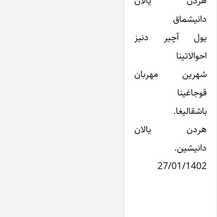
هردن یا‌لان
دانیشماق
یول آچیر دنیز
احوالاتینا
شهرین مهربان
قوجاغینا
باشقالیغا.
هردن یالان
دانیشین.
27/01/1402