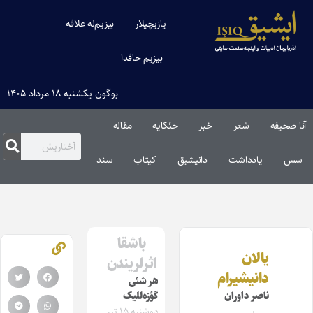
یازیچیلار
بیزیم‌له علاقه
بیزیم حاقدا
بوگون یکشنبه ۱۸ مرداد ۱۴۰۵
آنا صحیفه
شعر
خبر
حئکایه
مقاله‌
سس
یادداشت
دانیشیق
کیتاب
سند
باشقا
یالان
اثرلریندن
دانیشیرام
هر شئی
ناصر داوران
گؤزه‌للیک
دوشنبه ۱۵ تیر