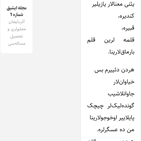
یئنی معنالار یازیلیر
مجله ایشیق
کندیره،
شماره 1
آذربایجان
قبیره،
معلم‌لری و
تحصیل
قلمه لرین قلم
مساله‌سی
بارماق‌لارینا.
هردن دئییرم بس
خیاوان‌لار
جاوانلاشیب
گونده‌لیک‌لر چیچک
پایلاییر اوخوجولارینا
من ده عسگرلره.