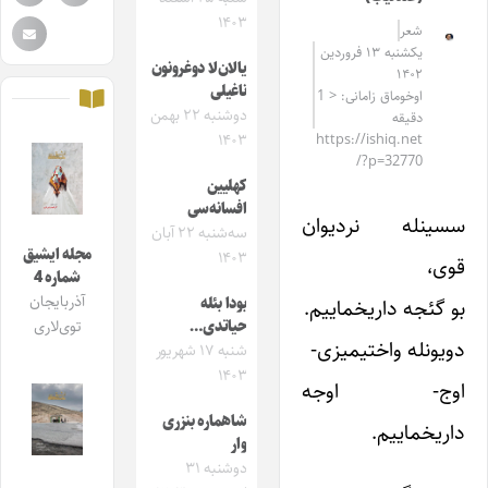
۱۴۰۳
شعر
یکشنبه ۱۳ فروردین
یالان‌لا دوغرونون
۱۴۰۲
ناغیلی
اوخوماق زامانی: < 1
دوشنبه ۲۲ بهمن
دقیقه
۱۴۰۳
https://ishiq.net
/?p=32770
کهلیین
افسانه‌سی
سسینله نردیوان
سه‌شنبه ۲۲ آبان
مجله ایشیق
۱۴۰۳
قوی،
شماره 4
آذربایجان
بو گئجه داریخماییم.
بودا بئله
حیاتدی…
توی‌لاری
دویونله واختیمیزی-
شنبه ۱۷ شهریور
۱۴۰۳
اوج- اوجه
شاهماره بنزری
داریخماییم.
وار
دوشنبه ۳۱