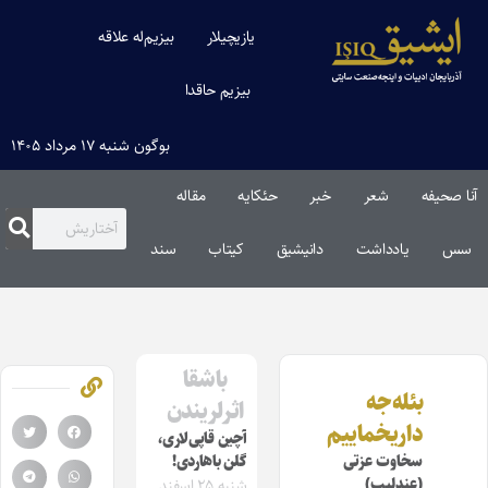
یازیچیلار
بیزیم‌له علاقه
بیزیم حاقدا
بوگون شنبه ۱۷ مرداد ۱۴۰۵
آنا صحیفه
شعر
خبر
حئکایه
مقاله‌
سس
یادداشت
دانیشیق
کیتاب
سند
باشقا
بئله‌جه
اثرلریندن
داریخماییم
آچین قاپی‌‌لاری،
سخاوت عزتی
گلن باهاردی!
(عندلیب)
شنبه ۲۵ اسفند