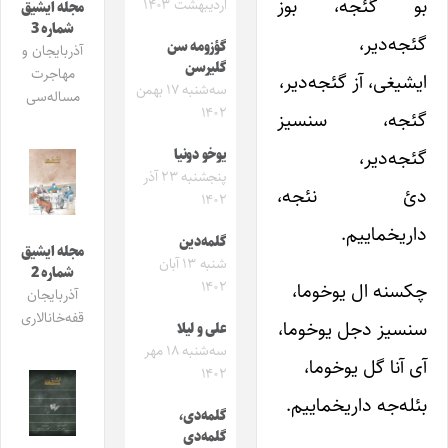
بو گئجه، بوز
اردیبهشت ۱۴۰۳
مجله ایشیق
شماره 3
گئجه‌دیر،
گؤزومه سن
آذربایجان و
گلیرسن
مهاجرت
ایشیغی، آز گئجه‌دیر،
سه‌شنبه ۱۷ بهمن
مساله‌سی
۱۴۰۲
گئجه، سنسیز
گئجه‌دیر،
یوخو دونیا
پنجشنبه ۲۳ آذر
دئ نئجه،
۱۴۰۲
داریخماییم.
گلمه‌دین
مجله ایشیق
شنبه ۱۳ آبان
شماره 2
۱۴۰۲
چکسنه ال یوخوما،
آذربایجان
قفه‌خانالاری
سنسیز دجل یوخوما،
علی و لیلا
سه‌شنبه ۱۸ مهر
آی آنا گل یوخوما،
۱۴۰۲
بئله‌جه داریخماییم.
گلمه‌دی،
گلمه‌دی