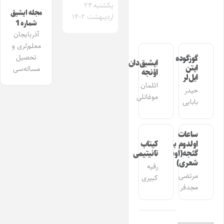
یکشنبه ۲۴
مجله ایشیق
اردیبهشت ۱۴۰۲
شماره 1
آذربایجان
معلم‌لری و
تحصیل
گوزگوده
ایشیق‌دان
ایتن
مساله‌سی
اؤنجه
ایل‌لر
ائلمان
حیدر
موغانلی
بابایی
ساعات
اولدوم بیر
کیتاب
گئجه(اوشاق
تانیتیمی
شعری)
رقیه
مرتضی
کبیری
مجدفر