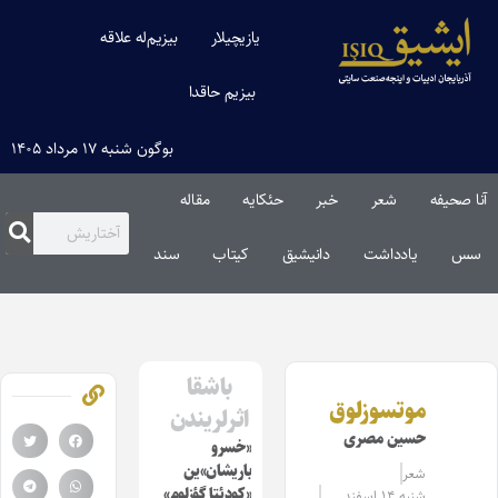
یازیچیلار
بیزیم‌له علاقه
بیزیم حاقدا
بوگون شنبه ۱۷ مرداد ۱۴۰۵
آنا صحیفه
شعر
خبر
حئکایه
مقاله‌
سس
یادداشت
دانیشیق
کیتاب
سند
باشقا
موتسوزلوق
اثرلریندن
حسین مصری
«خسرو
باریشان»ین
شعر
«کودئتا گؤزلوم»
شنبه ۱۴ اسفند