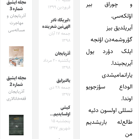
شنبه ۲۳
مجله ایشیق
و چوراق بیر
فروردین ۱۳۹۹
شماره 3
اؤلکه‌سی.
آذربایجان و
«لیریکا» نادر
مهاجرت
آیریلدیق بیز
الهی‌نین شعرینده
مساله‌سی
جمعه ۱۷ آبان
گؤروشمه‌دن اؤنجه
۱۳۹۸
ایلک دؤرد یول
آذربایجان
یکشنبه ۲۰ مرداد
آیریجیندا.
۱۳۹۸
یارانمامیشدی
مجله ایشیق
یالنیزلیق
شماره 2
الوداع سؤزجویو
جمعه ۲۸ دی
آذربایجان
۱۳۹۷
اوندا.
قفه‌خانالاری
کیشی
تسللی اولسون دئیه
اولسایدیم…
طالع‌له باریشدیم
پنجشنبه ۱۵
شهریور ۱۳۹۷
من