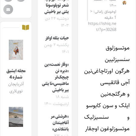
شعر توپلوسونا
۱۴۰۰
اوخوماق زامانی: <
یئنی بیر باخیش
1 دقیقه
دوشنبه ۲۴ دی
https://ishiq.ne
۱۴۰۳
t/?p=30268
حیات بئله اولار
یکشنبه ۲ بهمن
موتسوزلوق
۱۴۰۱
سنسیزلیین
«وقار نعمت»ین
هرگون اورتاچاغی‌نین
«دیره نن
مجله ایشیق
چیچک‌لر
شماره 4
آجی قاتقیسی
ماهنیسی»نا یئنی
آذربایجان
بیر باخیش
توی‌لاری
و هرگئجه‌نین
شنبه ۱۸
اردیبهشت ۱۴۰۰
ایلک و سون کابوسو
و سنسیزلیک
«هرشئی مر
آغاجیندان
موتسوزلوغون اوجقار
باشلاندی»