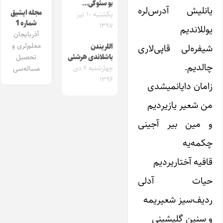
بو سئوگی…
یانلیش آدرس‌لره
مجله ایشیق
یکشنبه ۱۰ تیر
شماره 1
۱۳۹۷
یوللاندیم
آذربایجان
معلم‌لری و
شیفره‌لی قاپی‌لاری
اللریندن
تحصیل
باشلاندی هرشئی
چالدیم.
چهارشنبه ۶ دی
مساله‌سی
۱۳۹۶
زامان دایانمیشدی
من شعیر یازیردیم
و مین بیر آجینی
چکمه‌یه
قافیه آختاریردیم
حیات آدلی
ردیف‌سیز شعیریمه
و سنین گلیشینی