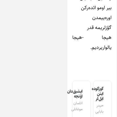
بیر اومو ائده‌رکن
اوره‌ییمدن
گؤزلریمه قدر
هیجا -هیجا
یالواریردیم.
گوزگوده
ایشیق‌دان
ایتن
اؤنجه
ایل‌لر
ائلمان
حیدر
موغانلی
بابایی