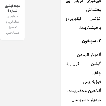
قیرمیزی دریلی بیر
مجله ایشیق
وطنداش
شماره 1
آذربایجان
کؤکس اؤتوروردو
معلم‌لری و
باخیشلاریندا.
تحصیل
مساله‌سی
۲. سویغون
آلدیلار الیمدن
گونون گون‌اورتا
چاغی
قول‌لاریمی
آللاهین محضرینده.
دردیلر دفتریمدن