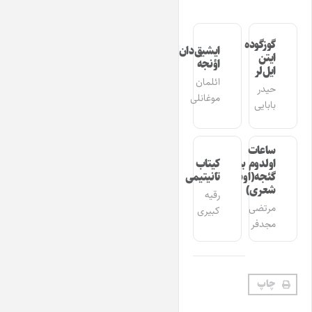
گوزگوده
ایشیق‌دان
ایتن
اؤنجه
ایل‌لر
ائلمان
حیدر
موغانلی
بابایی
ساعات
اولدوم بیر
کیتاب
گئجه(اوشاق
تانیتیمی
شعری)
رقیه
مرتضی
کبیری
مجدفر
چاپ