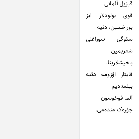
قیزیل آلمانی
قوی بولودلار ایز
بوراخسین، دئیه
سئوگی سوراغلی
شعریمین
باخیشلارینا.
قایتار اؤزومه دئیه
بیلمه‌دیم
آلما قوخوسون
چؤره‌ک منده‌می.