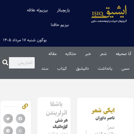
یازیچیلار
بیزیم‌له علاقه
بیزیم حاقدا
بوگون شنبه ۱۷ مرداد ۱۴۰۵
آنا صحیفه
شعر
خبر
حئکایه
مقاله‌
سس
یادداشت
دانیشیق
کیتاب
سند
باشقا
ایکی شعر
اثرلریندن
ناصر داوران
هر شئی
گؤزه‌للیک
شعر
دوشنبه ۱۵ تیر
یکشنبه ۱۴ دی