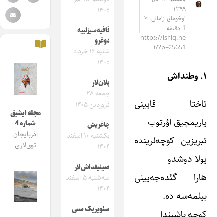
۱۳۹۹
۱۴۰۵
اوخوماق زامانی: <
1 دقیقه
قافیه‌سیزلییه
https://ishiq.ne
دوغرو
t/?p=25651
شنبه ۱۶ خرداد
۱۴۰۵
۱. وطنداش
پلان‌لار
جمعه ۲۸
تاختا قاپینی
فروردین ۱۴۰۵
مجله ایشیق
یاریمچیق اؤرتوب
شماره 4
چاغریش
آذربایجان
یکشنبه ۱۰ اسفند
تبریزین کوچه‌لرینده
توی‌لاری
۱۴۰۴
یولا دوشدو
صینیفداش‌لار
هارا گئده‌جه‌یینی
سه‌شنبه ۵ اسفند
۱۴۰۴
بیلمه‌سه ده.
سئویریک سنی
کوچه باشیندا