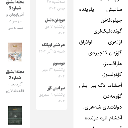
سه‌شنبه ۲۸
مجله ایشیق
ساتیش یئرینده
شماره 3
بهمن ۱۴۰۴
آذربایجان و
جیلوه‌له‌نن
دوزه‌لن دئییل
مهاجرت
یکشنبه ۷ دی
مساله‌سی
گونده‌لیک‌لری
۱۴۰۴
اؤته‌ری اولاراق
هر شئی اورکک
شنبه ۱۵ آذر ۱۴۰۴
گؤزدن کئچیردی
ماراقسیز،
دوستوم
یکشنبه ۱۳ مهر
مجله ایشیق
کؤنولسوز.
۱۴۰۴
شماره 2
آخشاما دک بیر ایش
آذربایجان
بیر ایش گؤر
قفه‌خانالاری
یکشنبه ۹ شهریور
گؤرمه‌دن
۱۴۰۴
دولاشدی شه‌هری.
آخشام ائوه دؤننده