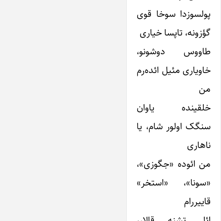
پولسوزدا سوخا قوی
گؤزونه، تاپسا خیاری
طاووس دوشونو،
خاویاری مئیل ائده‌رم
من
خلقینده یاوان
سنگک اولور شام، یا
ناهاری
من ائوده «جگوزی»،
«سونا»، «استخر»
قاییررام
ائل تشنه قالار،