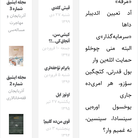
«مُرفّه»
مجله ایشیق
قیش گلدی
شماره 3
آد تعیین ائدیبلر
شنبه ۲۷ دی
آذربایجان و
۱۳۹۹
مهاجرت
داها
مساله‌سی
کیشی‌سن،
«سرمایه‌گذار»‌ی
آنجاق‌کی…!؟
البته منی چوخلو
جمعه ۱۰ فروردین
۱۳۹۷
حمایت‌ ائله‌ین وار
بایرام تؤحفه‌لری
بول قدرتی، کئچگین
شنبه ۵ فروردین
مجله ایشیق
سؤزو، هر امری‌ده
۱۳۹۶
شماره 2
آذربایجان
جاری
اوتوز ایل
قفه‌خانالاری
یکشنبه ۲۷ تیر
یوخسول اوره‌یی
۱۳۹۵
سینسادا، سینسین،
قوی من‌ده گلیم!
پنجشنبه ۳ دی
نه غمیم وار؟
۱۳۹۴