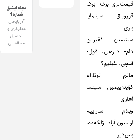
قیمت‌لری برک- برک
مجله ایشیق
قورویاق سینمایا
شماره 1
آذربایجان
باری
معلم‌لری و
تحصیل
سینسین فقیرین
مساله‌سی
دام- دیره‌یی، قول-
قیچی، نئیلیم؟
ماتم توتارام
کؤینه‌ییمین سینسا
آهاری
ویلام- ساراییم
اولسون آباد اؤلکه‌ده،
بس‌دیر