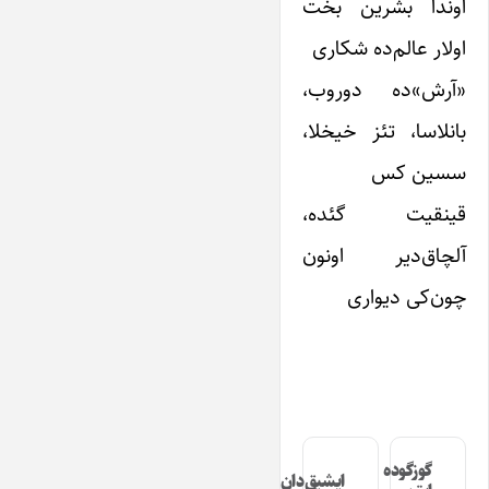
اوندا بشرین بخت
اولار عالم‌ده شکاری
«آرش»‌ده دوروب،
بانلاسا، تئز خیخلا،
سسین‌ کس
قینقیت گئده،
آلچاق‌دیر اونون
چون‌کی دیواری
گوزگوده
ایشیق‌دان