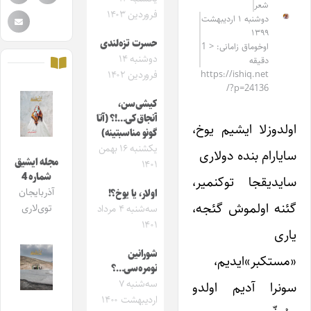
شعر
فروردین ۱۴۰۳
دوشنبه ۱ اردیبهشت
۱۳۹۹
حسرت تزه‌لندی
اوخوماق زامانی: < 1
دوشنبه ۱۴
دقیقه
https://ishiq.net
فروردین ۱۴۰۲
/?p=24136
کیشی‌سن،
آنجاق‌کی…!؟ (آتا
اولدوزلا ایشیم یوخ،
گونو مناسبتینه)
یکشنبه ۱۶ بهمن
سایارام بنده دولاری
مجله ایشیق
۱۴۰۱
شماره 4
سایدیقجا توکنمیر،
آذربایجان
اولار، یا یوخ؟!
گئنه اولموش گئجه،
توی‌لاری
سه‌شنبه ۴ مرداد
۱۴۰۱
یاری
شورانین
«مستکبر»‌ایدیم،
نومره‌سی…؟
سه‌شنبه ۷
سونرا آدیم اولدو
اردیبهشت ۱۴۰۰