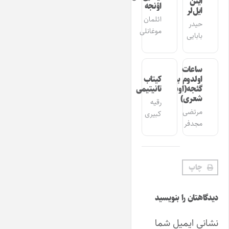
ایتن
اؤنجه
ایل‌لر
ائلمان
حیدر
موغانلی
بابایی
ساعات
اولدوم بیر
کیتاب
گئجه(اوشاق
تانیتیمی
شعری)
رقیه
مرتضی
کبیری
مجدفر
چاپ
دیدگاهتان را بنویسید
نشانی ایمیل شما