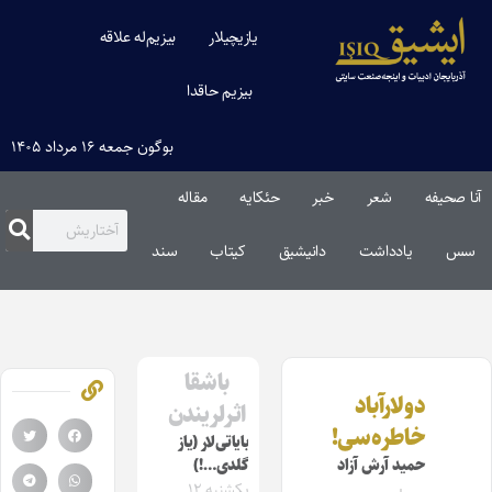
یازیچیلار
بیزیم‌له علاقه
بیزیم حاقدا
بوگون جمعه ۱۶ مرداد ۱۴۰۵
آنا صحیفه
شعر
خبر
حئکایه
مقاله‌
سس
یادداشت
دانیشیق
کیتاب
سند
باشقا
دولارآباد
اثرلریندن
خاطره‌سی!
بایاتی‌لار (یاز
حمید آرش آزاد
گلدی…!)
یکشنبه ۱۲