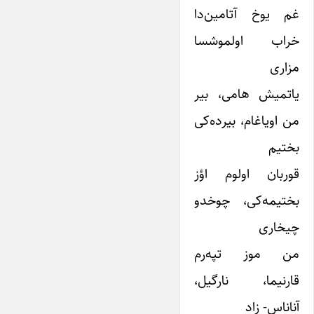
غم یوخ آتامین‌دا
خراب اولموشسا
مزاری
یاتمیش هامی، بیر
من اویاغام، بیرده‌کی
بختیم
قوربان اولوم اؤز
بختیمه‌کی، چوخدو
چیخاری
من موز تپه‌رم
قارنیما، نارگیل،
آناناس‌- زاد