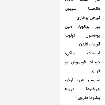
قالخسا سویون
نیرخی یوخاری
بیر پوللویا، مین
یوخسول اولوب
قوربان ازلدن
احسنت اوناکی،
دونیادا قویموش بو
قراری
سایسیر «زر» اولار،
چوخلودا «زور»
بوللودا «تزویر»