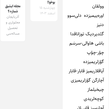
یوخو!!
وولقان
مجله ایشیق
چهارشنبه ۱۵
شماره 1
اسفند ۱۴۰۳
اوره‌ییمیزده دلی‌سوو
آذربایجان
معلم‌لری و
دنیز
تحصیل
گئدیردیک توزاناقدا
مساله‌سی
باشی هاوالی-سرسَم
چؤر-چؤپ
گؤزلریمیزده
آیاقلاریمیز قابار-قابار
آچارکَن گؤزلریمیزی
چیخیلماز
کوچه‌لریدی
آچارسیز قاپی‌لار