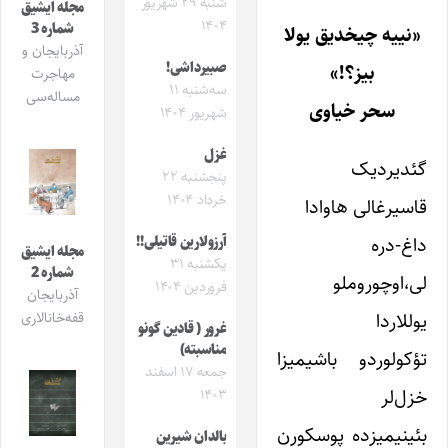
شنبه ۲۹ شهریور
مجله ایشیق
۱۴۰۴
شماره 3
«نییه چیخدیق یولا
آذربایجان و
صبیرداشی!
بیز؟!»
مهاجرت
سه‌شنبه ۱۱
مساله‌سی
سحر خیاوی
شهریور ۱۴۰۴
غزل
گئدیردیک
پنجشنبه ۲۲
خرداد ۱۴۰۴
قاسیرغالی هاوادا
داغ-دره
آرزولارین قاتیلی!!
مجله ایشیق
یکشنبه ۳۱
شماره 2
لی،اوچوروملو
فروردین ۱۴۰۴
آذربایجان
یوللاردا
قفه‌خانالاری
غرور ( قادین گونو
مناسبته)
تؤکولوردو باشیمیزا
جمعه ۱۷ اسفند
خزل‌لر
۱۴۰۳
بئینیمیزده پوسکورن
بالدان شیرین