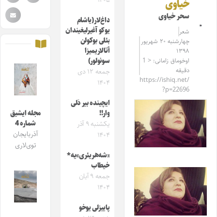
۱۴۰۵
خیاوی
سحر خیاوی
داغ‌لار(یاشام
یوکو آغیرلیغیندان
شعر
بئلی بوکولن
چهارشنبه ۲۰ شهریور
آتالاریمیزا
۱۳۹۸
اوخوماق زامانی: < 1
سونولور)
دقیقه
جمعه ۱۲ دی
https://ishiq.net/
۱۴۰۴
?p=22696
ایچینده بیر دَلی
وار!!
مجله ایشیق
شماره 4
یکشنبه ۹ آذر
آذربایجان
۱۴۰۴
توی‌لاری
«شه‌هر‌یئری»‌یه*
خیطاب
جمعه ۹ آبان
۱۴۰۴
پاییزلی یوخو