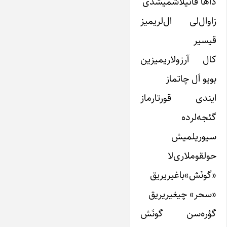
داها قاتیلاشمیشدی
زاوال‌لی ال‌لریمیز
قیسیر
کال آرزولاریمیزین
بویو اَل چاتماز
ایندی قورتارماز
گئجه‌لرده
سیوریلمیش
حولقوملاری‌لا
«گونَش»باغیریریق
«سحر» چیغیریریق
گؤره‌سن گونَش