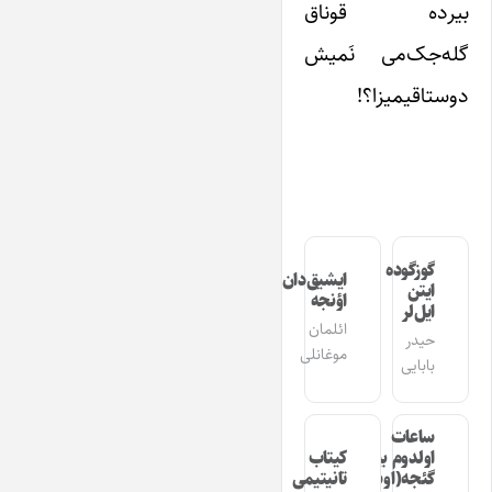
بیرده قوناق
گله‌جک‌می نَمیش
دوستاقیمیزا؟!
گوزگوده
ایشیق‌دان
ایتن
اؤنجه
ایل‌لر
ائلمان
حیدر
موغانلی
بابایی
ساعات
اولدوم بیر
کیتاب
گئجه(اوشاق
تانیتیمی