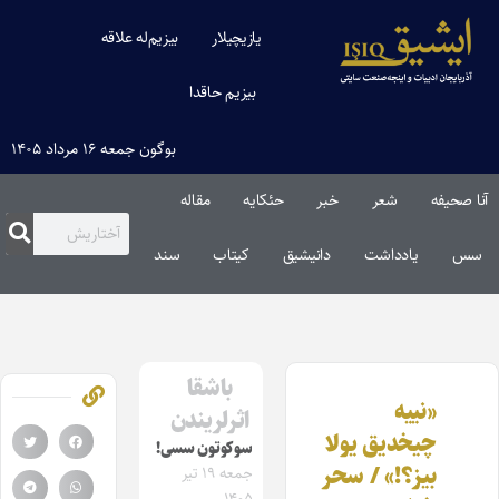
یازیچیلار
بیزیم‌له علاقه
بیزیم حاقدا
بوگون جمعه ۱۶ مرداد ۱۴۰۵
آنا صحیفه
شعر
خبر
حئکایه
مقاله‌
سس
یادداشت
دانیشیق
کیتاب
سند
باشقا
«نییه
اثرلریندن
چیخدیق یولا
سوکوتون سسی!
بیز؟!» / سحر
جمعه ۱۹ تیر