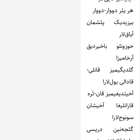
هر یئر دووار-دووار
بیزیدیک پئشمان
آیاق‌لار
حوزونلو باخیردیق
آرخامیزا
گلدیگیمیز قانلی-
قادالی یول‌لارا
آخیتدیغیمیز قان-تَره
قارانلیغا آخیشان
سونوج‌لارا
گئجه‌نین دریسی