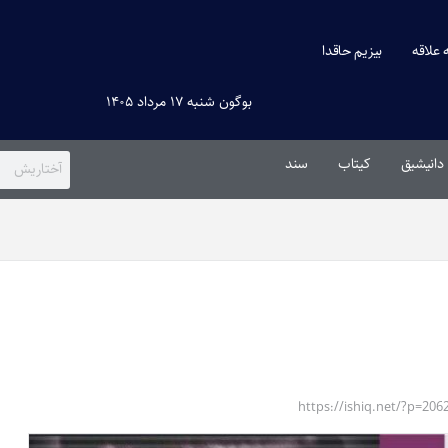
ه علاقه
بیزیم حاقدا
بوگون شنبه ۱۷ مرداد ۱۴۰۵
دانیشیق
کیتاب
سند
https://ishiq.net/?p=206