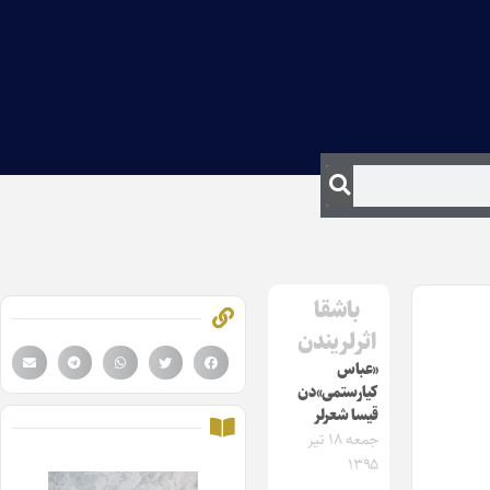
باشقا
اثرلریندن
«عباس
کیارستمی»دن
قیسا شعرلر
جمعه ۱۸ تیر
۱۳۹۵