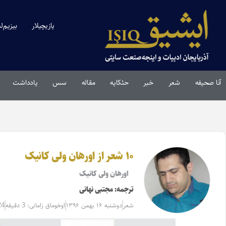
یازیچیلار
بیزیم‌ل
آنا صحیفه
شعر
خبر
حئکایه
مقاله‌
سس
یادداشت
۱۰ شعر از اورهان ولی کانیک
اورهان ولی کانیک
ترجمه: مجتبی نهانی
شعر
دوشنبه ۱۶ بهمن ۱۳۹۶
اوخوماق زامانی: 3 دقیقه
24