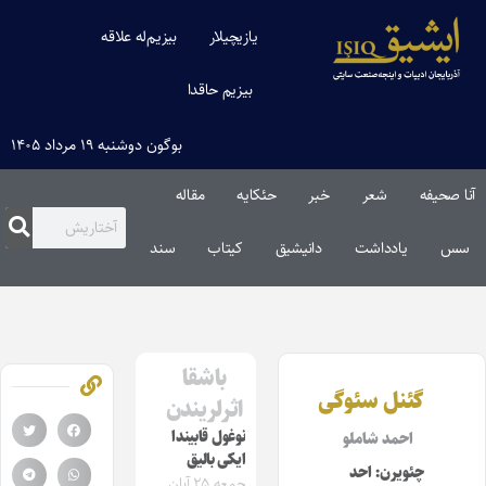
یازیچیلار
بیزیم‌له علاقه
بیزیم حاقدا
بوگون دوشنبه ۱۹ مرداد ۱۴۰۵
آنا صحیفه
شعر
خبر
حئکایه
مقاله‌
سس
یادداشت
دانیشیق
کیتاب
سند
باشقا
گئنل سئوگی
اثرلریندن
نوغول قابیندا
احمد شاملو
ایکی بالیق
چئویرن: احد
جمعه ۲۵ آبان