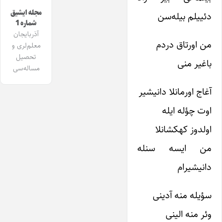
مجله ایشیق
دئییلم بیله‌سن
شماره 1
آذربایجان
من اورتاق دردم
معلم‌لری و
تحصیل
باغیر منی
مساله‌سی
آغاج اورمانلا دانیشیر
اوت چؤله ایله
اولدوز کهکشانلا
من ایسه سنله
دانیشیرام
سؤیله منه آدینی
وئر منه الینی