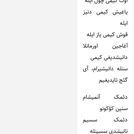
اوت کیمی چؤل ایله
یاغیش کیمی دنیز
ایله
قوش کیمی یاز ایله
آغاجین اورمانلا
دانیشدیغی کیمی
سنله دانیشیرام، آی
گئج تاپدیغیم
دئمک آنمیشام
سنین کؤکونو
دئمک سسیم
تانیشدی سسینله