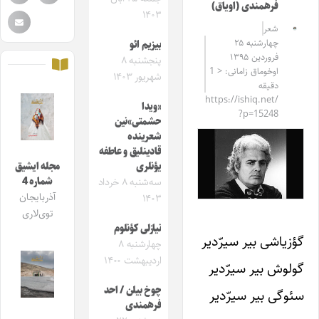
فرهمندی (اویاق)
۱۴۰۳
شعر
چهارشنبه ۲۵
بیزیم ائو
فروردین ۱۳۹۵
پنجشنبه ۸
اوخوماق زامانی: < 1
شهریور ۱۴۰۳
دقیقه
https://ishiq.net/
«ویدا
?p=15248
حشمتی»‌نین
شعرینده
قادینلیق و عاطفه
یؤنلری
مجله ایشیق
شماره 4
سه‌شنبه ۸ خرداد
آذربایجان
۱۴۰۳
توی‌لاری
نیازلی کؤنلوم
گؤزیاشی بیر سیرّدیر
چهارشنبه ۸
اردیبهشت ۱۴۰۰
گولوش بیر سیرّدیر
چوخ بیلن / احد
سئوگی بیر سیرّدیر
فرهمندی