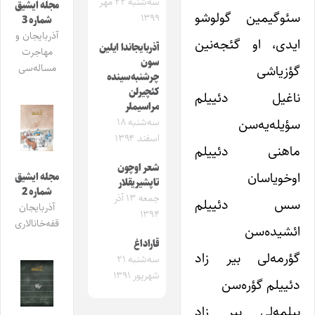
سه‌شنبه ۲۲ مهر
مجله ایشیق
سئوگیمین گولوشو
۱۳۹۹
شماره 3
آذربایجان و
ایدی، او گئجه‌نین
آذربایجاندا ایلین
مهاجرت
سون
گؤزیاشی
مساله‌سی
چرشنبه‌سینده
کئچیرلن
ناغیل دئییلم
مراسیملر
سؤیله‌یه‌سن
سه‌شنبه ۱۸
اسفند ۱۳۹۴
ماهنی دئییلم
شعر اوچون
اوخویاسان
مجله ایشیق
تاپشیریقلار
شماره 2
جمعه ۱۳ آذر
سس دئییلم
آذربایجان
۱۳۹۴
قفه‌خانالاری
ائشیده‌سن
قاراداغ
گؤرمه‌لی بیر زاد
سه‌شنبه ۲۱
شهریور ۱۳۹۱
دئییلم گؤره‌سن
بیلمه‌لی بیر زاد