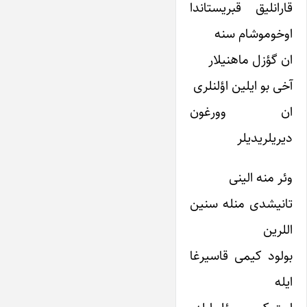
قارانلیق قبریستاندا
اوخوموشام سنه
ان گؤزل ماهنیلار
آخی بو ایلین اؤلنلری
ان وورغون
دیریلریدیلر
وئر منه الینی
تانیشدی منله سنین
اللرین
بولود کیمی قاسیرغا
ایله