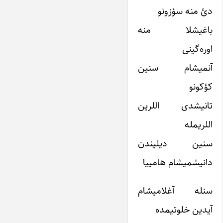
دئ منه سؤزونو
باغیشلا منه
اوره‌گینی
آنمیشام سنین
کؤکونو
تانیشدی اللرین
اللریمله
سنین دیلیندن
دانیشمیشام هامییا
سنله آغلامیشام
آیدین خلوتیمده