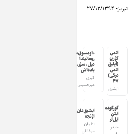
تبریز- ۲۷/۱۲/۱۳۹۴
ادبی
«اومسوق»
کؤرپو
رومانیندا
(آیلیق
دیل، سؤز،
ادبی
یادداش
درگی)
کبری
۴۷
میرحسینی
ایشیق
گوزگوده
ایشیق‌دان
ایتن
اؤنجه
ایل‌لر
ائلمان
حیدر
موغانلی
بابایی