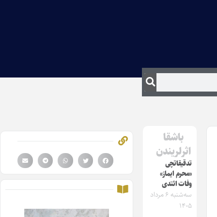
باشقا
اثرلریندن
تدقیقاتچی
«محرم ایماز»
وفات ائتدی
سه‌شنبه ۶ مرداد
۱۴۰۵