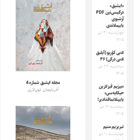
«ایشیق»
درگیسی‌نین PDF
آرشیوی
یاییملاندی
چهارشنبه ۳۱ تیر
۱۴۰۵
ادبی کؤرپو (آیلیق
ادبی درگی) ۴۶
سه‌شنبه ۲۳ تیر
۱۴۰۵
مجله ایشیق شماره 4
«بیزیم قیزلارین
آذربایجان توی‌لاری
حیکایه‌سی»
یایینلانماقدادیر!
سه‌شنبه ۱۶ تیر
۱۴۰۵
تبریزیم منیم
چهارشنبه ۱۰ تیر