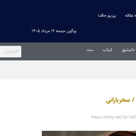
ه علاقه
بیزیم حاقدا
بوگون جمعه ۱۶ مرداد ۱۴۰۵
دانیشیق
کیتاب
سند
/ سحربارانی
https://ishiq.net/?p=142