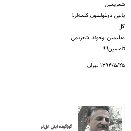
شعریمین
یالین دوغولسون کلمه‌لر.!
گل
دیلیمین اوجوندا شعریمی
تامسین!!!!
۱۳۹۴/۵/۲۵ تهران
گوزگوده ایتن ایل‌لر