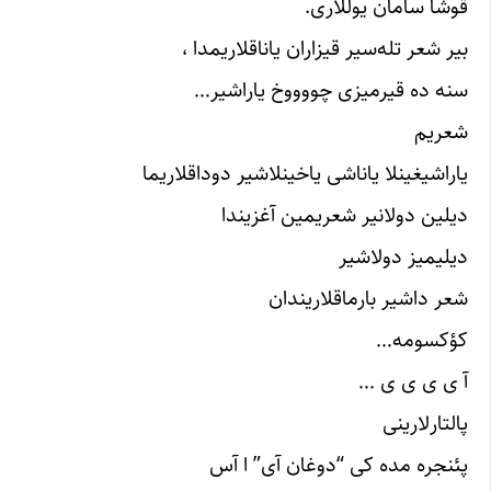
قوشا سامان یوللاری.
بیر شعر تله‌سیر قیزاران یاناقلاریمدا ،
سنه ده قیرمیزی چووووخ یاراشیر…
شعریم
یاراشیغینلا یاناشی یاخینلاشیر دوداقلاریما
دیلین دولانیر شعریمین آغزیندا
دیلیمیز دولاشیر
شعر داشیر بارماقلاریندان
کؤکسومه…
آ ی ی ی ی …
پالتارلارینی
پئنجره مده کی “دوغان آی” ا آس