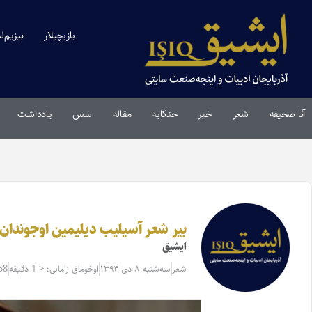
یازیچیلار
بیزیم‌ل
آنا صحیفه
شعر
خبر
حئکایه
مقاله‌
سس
یادداشت
بیر شعر آسیلیب دیلیمین اوجوندان 
ایشیق
شعر
سه‌شنبه ۸ دی ۱۳۹۴
اوخوماق زامانی: < 1 دقیقه
58