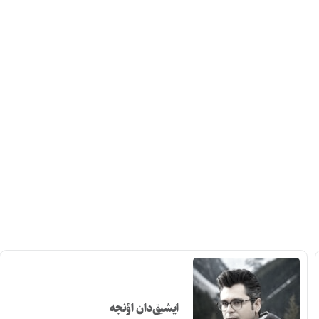
ایشیق‌دان اؤنجه