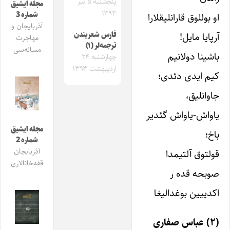
پنجشنبه ۵ تیر
مجله ایشیق
۱۳۹۳
شماره 3
او بوللوق قارانلیقلارا
آذربایجان و
آرپایا مایل!
فارس شعریندن
مهاجرت
ترجمه‌لر (۱)
مساله‌سی
باشینا دولانیم
چهارشنبه ۲۴
اردیبهشت ۱۳۹۳
کیم ایدی دئدی؛
جاوانلیق،
یاواش-یاواش گئدیر
مجله ایشیق
باخ؛
شماره 2
آذربایجان
قولتوق آلتیمدا
قفه‌خانالاری
صوبحه قده ر
اکدییین بوغدالیغا
(۲) عباس صفاری