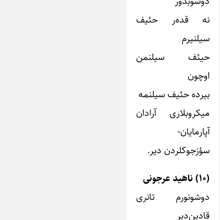
دوشوبدور
نه قده‌ر حئیف
سیلنیرم
حیئف سیلنمن
اوچون
بیرده حئیف سیلنمه
میکروبلاری آرادان
آپارمایان-
سؤزجوکلردن دیر.
(۱۰) ناهید عرجونی
دوشونورم تانری
قادین‌دیر