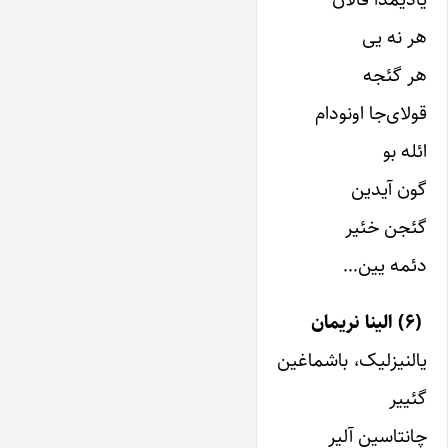
هر نه یی
هر گئجه
قولای‌جا اونودام
ائله بو
گون آیدین
گئجن خئیر
دئمه یین…
(۶) الینا نریمان
یالنیزلیک، باشماغین
گئییر
چانتاسین آلیر