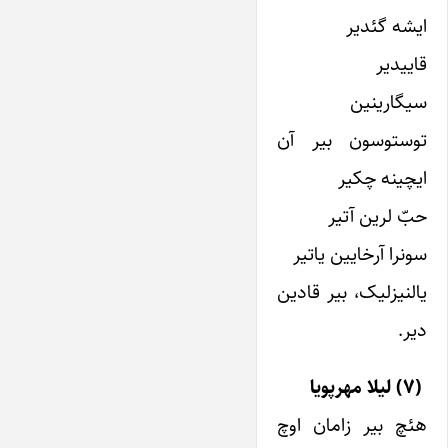
ایشه گئدیر
قاییدیر
سیگارینین
توستوسون بیر آن
ایچینه چکیر
حبّ لرین آتیر
سونرا آرخایین یاتیر
یالنیزلیک، بیر قادین
دیر.
(۷) لیلا مهرپویا
هئچ بیر زامان اوچ