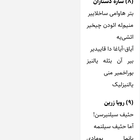
(۸) ساره دستاران
بتر هاوامی ساخلاییر
منیم‌له ائودن چیخیر
ائشی‌یه
آیاق-آیاغا دا قاییدیر
بیر آن بئله یالنیز
بوراخمیر منی
یالنیزلیک
(۹) رویا زرین
حئیف سیلنیرسن!
آما حئیف سیلنمه
یانما پومادی