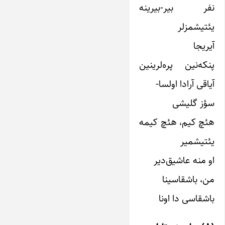
نفر بیر-بیرینه
یئتیشمزلر
آیریجا
پنکه‌نین پره‌لرینین
آیاقی آرادا اولسا-
سؤز گلیشی
هئچ کیم، هئچ کیمه
یئتیشمیر
او منه عاشیق‌دیر
من، باشقاسینا
باشقاسی دا اونا