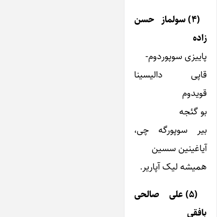
(۴) سولماز حسن
زاده
پاییزی سوپوردوم-
قاپی دالیسینا
قویدوم
بو گئجه
بیر سوپورگه چی،
آیاغینین سسین
همیشه لیک آپاریر.
(۵) علی صالحی
بافقی