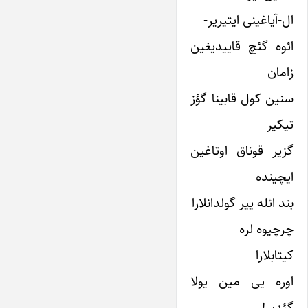
ال-آیاغینی ایتیریر-
ائوه گئچ قاییدیغین
زامان
سنین کول قابینا گؤز
تیکیر
گزیر قوناق اوتاغین
ایچینده
بند ائله ییر گولدانلارا
چرچیوه لره
کیتابلارا
اوره یی مین یولا
گئدیر!