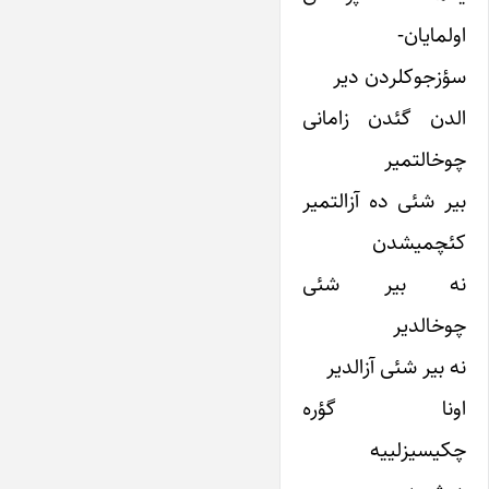
اولمایان-
سؤزجوکلردن دیر
الدن گئدن زامانی
چوخالتمیر
بیر شئی ده آزالتمیر
کئچمیشدن
نه بیر شئی
چوخالدیر
نه بیر شئی آزالدیر
اونا گؤره
چکیسیزلییه