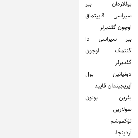
یوللاردان بیر
سیراسی قاییتماق
اوچون گئدیرلر
بیر سیراسی دا
گئتمک اوچون
گئدیرلر
دونیانین یول
آیریجیندان قایید
یئرین بوتون
سولارین
تؤکموشم
آردینجا.