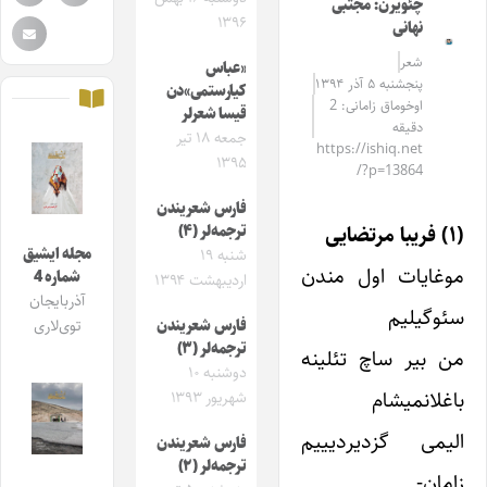
چئویرن: مجتبی
۱۳۹۶
نهانی
شعر
«عباس
پنجشنبه ۵ آذر ۱۳۹۴
کیارستمی»دن
اوخوماق زامانی: 2
قیسا شعرلر
دقیقه
جمعه ۱۸ تیر
https://ishiq.net
۱۳۹۵
/?p=13864
فارس شعریندن
(۱) فریبا مرتضایی
ترجمه‌لر (۴)
مجله ایشیق
شنبه ۱۹
موغایات اول مندن
شماره 4
اردیبهشت ۱۳۹۴
آذربایجان
سئوگیلیم
فارس شعریندن
توی‌لاری
ترجمه‌لر (۳)
من بیر ساچ تئلینه
دوشنبه ۱۰
باغلانمیشام
شهریور ۱۳۹۳
الیمی گزدیردیییم
فارس شعریندن
ترجمه‌لر (۲)
زامان-