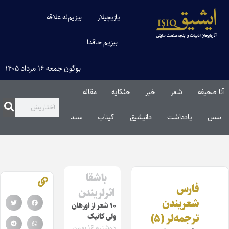
یازیچیلار
بیزیم‌له علاقه
بیزیم حاقدا
بوگون جمعه ۱۶ مرداد ۱۴۰۵
آنا صحیفه
شعر
خبر
حئکایه
مقاله‌
سس
یادداشت
دانیشیق
کیتاب
سند
باشقا
فارس
اثرلریندن
شعریندن
۱۰ شعر از اورهان
ترجمه‌لر (۵)
ولی کانیک
دوشنبه ۱۶ بهمن