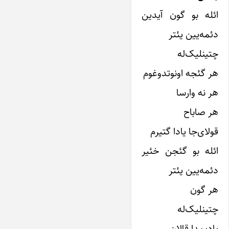
ائله بو گون آیدین
دئمه‌یین یئتر
چتینلیک‌له
هر گئجه اونوتدوغوم
هر نه وارسا
هر صاباح
قولای‌جا یادا گتیرم
ائله بو گئجن خئیر
دئمه‌یین یئتر
هر گون
چتینلیک‌له
یادیمدا قالان