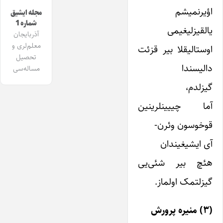
اؤیرنمیشم
مجله ایشیق
شماره 1
یالقیزلیغیمی
آذربایجان
معلم‌لری و
اوستالیقلا بیر قزئت
تحصیل
دالیسندا
مساله‌سی
گیزلدم،
آما چییینلرینین
قوخوسون وئرن-
آی ایشیغیندان
هئچ بیر شئی‌یی
گیزلتمک اولماز.
(۳) منیره پرورش