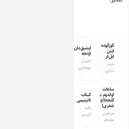
گوزگوده
ایشیق‌دان
ایتن
اؤنجه
ایل‌لر
ائلمان
حیدر
موغانلی
بابایی
ساعات
اولدوم بیر
کیتاب
گئجه(اوشاق
تانیتیمی
شعری)
رقیه
مرتضی
کبیری
مجدفر