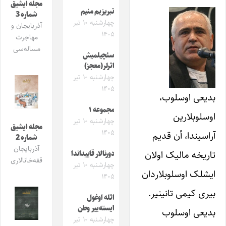
مجله ایشیق
تبریزیم منیم
شماره 3
چهارشنبه ۱۰ تیر
آذربایجان و
۱۴۰۵
مهاجرت
مساله‌سی
سئچیلمیش
اثرلر(معجز)
چهارشنبه ۱۰ تیر
۱۴۰۵
بدیعی اوسلوب،
مجموعه ۱
اوسلوبلارین
چهارشنبه ۱۰ تیر
مجله ایشیق
۱۴۰۵
آراسیندا، أن قدیم
شماره 2
آذربایجان
تاریخه مالیک اولان
دورنالار قاییداندا
قفه‌خانالاری
چهارشنبه ۱۰ تیر
ایشلک اوسلوبلاردان
۱۴۰۵
بیری کیمی تانینیر.
ائله اوغول
ایسته‌ییر وطن
بدیعی اوسلوب
چهارشنبه ۱۰ تیر