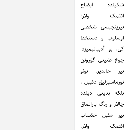
شکیلده ایضاح
ائتمک اولار؛
بیرینجیسی شخصی
اوسلوب و دستخط
کی، بو أدبیاتیمیزدا
چوخ طبیعی گؤرونن
بیر حالدیر. بونو
نورماسیزلیق دئییل ،
بلکه بدیعی دیلده
چالار و رنگ یاراتماق
بیر مئیل حئساب
ائتمک اولار.