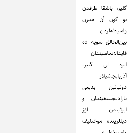
گلیر، باشقا طرفدن
بو گون أن مدرن
واسیطه‌لردن
بین‌الخالق سویه ده
فایدالانماسیندان
ایره لی گلیر.
آذربایجانلیلار
دونیانین بدیعی
یارادیجیلیغیندان و
ایرثیندن اؤز
دیللرینده موختلیف
واسیطه‌لرله