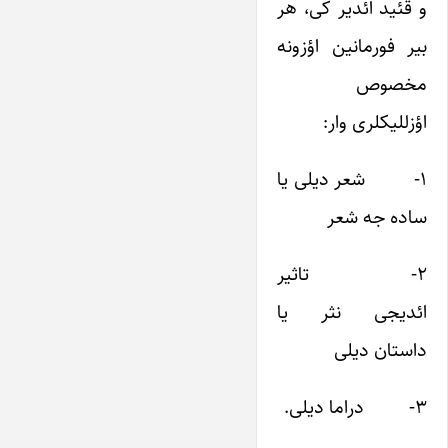
و قئید ائدیر کی، هر
بیر فورمانین اؤزونه
مخصوص
اؤزللیکلری وار:
۱- شعر دیلی یا
ساده جه شعر
۲- تاثیر
ائدیجی نثر یا
داستان دیلی
۳- دراما دیلی.