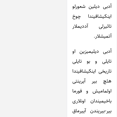
أدبی دیلین شعورلو
اینکیشافیندا چوخ
تاثیرلی آددیملار
آتمیشلار.
أدبی دیلیمیزین او
تایلی و بو تایلی
تاریخی اینکیشافیندا
هئچ بیر آیرینتی
اولمامیش و فورما
باخیمیندان اونلاری
بیر-بیریندن آییرماق