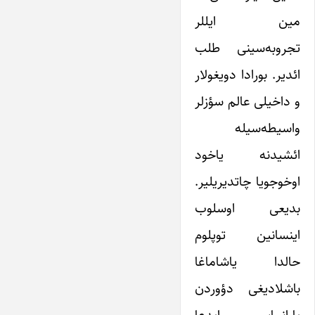
مین ایللر
تجروبه‌سینی طلب
ائدیر. بورادا دویغولار
و داخیلی عالم سؤزلر
واسیطه‌سیله
ائشیدنه یاخود
اوخوجویا چاتدیریلیر.
بدیعی اوسلوب
اینسانین توپلوم
حالدا یاشاماغا
باشلادیغی دؤوردن