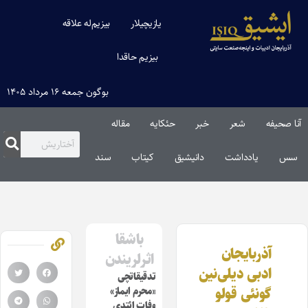
یازیچیلار
بیزیم‌له علاقه
بیزیم حاقدا
بوگون جمعه ۱۶ مرداد ۱۴۰۵
آنا صحیفه
شعر
خبر
حئکایه
مقاله‌
سس
یادداشت
دانیشیق
کیتاب
سند
باشقا
آذربایجان
اثرلریندن
ادبی دیلی‌نین
تدقیقاتچی
گونئی قولو
«محرم ایماز»
وفات ائتدی