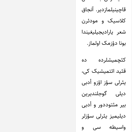
قاچینیلمازدیر. آنجاق
کلاسیک و مودئرن
شعر یارادیجیلیغیندا
بونا دؤزمک اولماز.
کئچمیشلرده ده
قئید ائتمیشیک کی،
یئرلی سؤز اؤزو أدبی
دیلی گوجلندیرین
بیر مئتوددور و أدبی
دیلیمیز یئرلی سؤزلر
واسیطه سی و