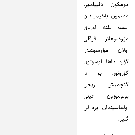
مومکون دئییلدیر.
مضمون باخیمیندان
ایسه یئنه اورتاق
مؤوضوعلار فرقلی
اولان مؤوضوعلارا
گؤره داها اوسوتون
گؤرونور. بو دا
گئچمیش تاریخی
یولوموزون عینی
اولماسیندان ایره لی
گلیر.