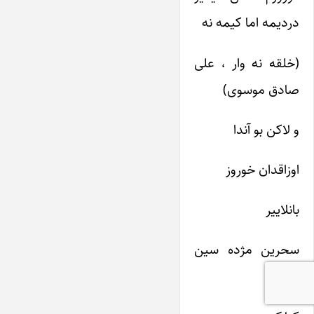
دردیمه اما کیمه نه
(خلقه نه وار ، علی
صادق موسوی)
و لاکن بو آندا
اوزاقدان خوروز
بانلاییر
سحرین مژده سین
وئریر