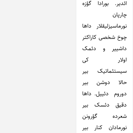
ائدیر. بورادا گؤزه
چارپان
نورماسیزلیقلار داها
چوخ شخصی کاراکتر
داشییر و دئمک
اولار کی
سیستئماتیک بیر
حالا دوشن بیر
دوروم دئییل. داها
دقیق دئسک بیر
شعرده گؤرونن
نورمادان کنار بیر