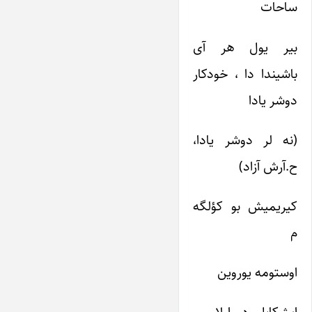
ساحات
بیر یول هر آی
باشیندا دا ، خودکار
دوشر یادا
(نه لر دوشر یادا،
ح.آرش آزاد)
کیریمیش بو کؤلگه
م
اوستومه یوروین