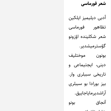
شعر فورماسی
أدبی دیلیمیز ایلکین
تظاهور فورماسی
شعر شکلینده اؤزونو
گؤسترمیشدیر.
بونون موختلیف
دینی، ایجتیماعی و
تاریخی سببلری وار.
بیز بورادا بو سببلری
آراشدیرمایاجاییق.
آنجاق بونو