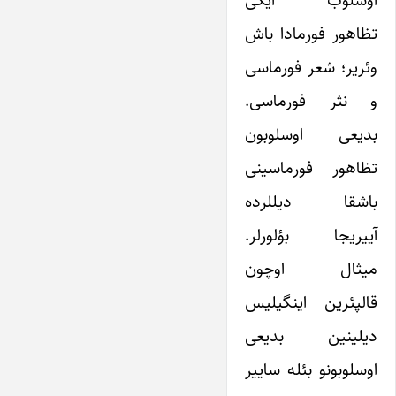
تظاهور فورمادا باش
وئریر؛ شعر فورماسی
و نثر فورماسی.
بدیعی اوسلوبون
تظاهور فورماسینی
باشقا دیللرده
آییریجا بؤلورلر.
میثال اوچون
قالپئرین اینگیلیس
دیلینین بدیعی
اوسلوبونو بئله ساییر