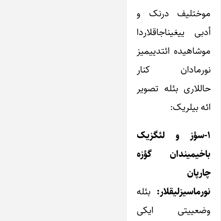
موختلیف درنک و
أدبی ییغیناجاقلاردا
موشاهیده ائتدییمیز
نورمادان کنار
حاللاری بئله تصویر
ائه بیلریک:
۱-سؤز و لئگزیک
باخیمیندان گؤزه
چارپان
نورماسیزلیقلار:
بئله
وضعییتی ایکی