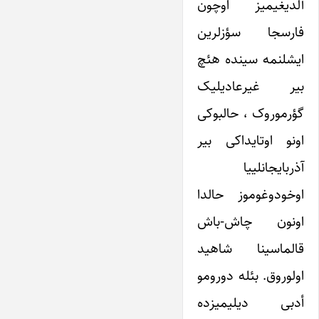
آلدیغیمیز اوچون
فارسجا سؤزلرین
ایشلنمه سینده هئچ
بیر غیرعادیلیک
گؤرموروک ، حالبوکی
اونو اوتایداکی بیر
آذربایجانلییا
اوخودوغوموز حالدا
اونون چاش-باش
قالماسینا شاهید
اولوروق. بئله دورومو
أدبی دیلیمیزده