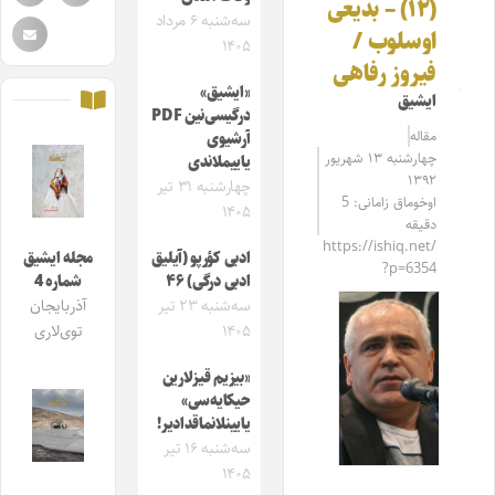
(۱۲) – بدیعی
سه‌شنبه ۶ مرداد
اوسلوب /
۱۴۰۵
فیروز رفاهی
«ایشیق»
ایشیق
درگیسی‌نین PDF
مقاله‌
آرشیوی
چهارشنبه ۱۳ شهریور
یاییملاندی
۱۳۹۲
چهارشنبه ۳۱ تیر
اوخوماق زامانی: 5
۱۴۰۵
دقیقه
https://ishiq.net/
ادبی کؤرپو (آیلیق
مجله ایشیق
?p=6354
ادبی درگی) ۴۶
شماره 4
سه‌شنبه ۲۳ تیر
آذربایجان
۱۴۰۵
توی‌لاری
«بیزیم قیزلارین
حیکایه‌سی»
یایینلانماقدادیر!
سه‌شنبه ۱۶ تیر
۱۴۰۵