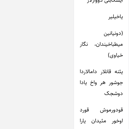
ایشکابلی دووارلار
یاخیلیر
(دونیانین
میطباخیندان، نگار
خیاوی)
یئنه قانلار دامالاردا
جوشور هر واخ یادا
دوشجک
قودورموش قورد
اوخور مئیدان یارا