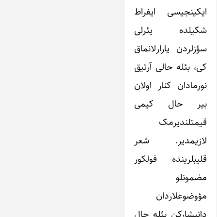
ایکینجیسی ایفراط
شکیلده یئرلی
سؤزلردن یارارلانماق
کی، بئله حالی آرتیق
نورمادان کنار اولان
بیر حال کیمی
قیمتلندیرمک
لازیمدیر. شعر
قلیبلرینده فولکور
مضمونلو
مؤوضوعلاردان
دانیشارکن بئله حال