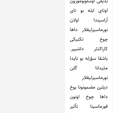
بدیعی اوسلوبوموزون
اوتای ایله بو تای
آراسیندا اولان
نورماسیزلیقلار داها
چوخ تکنیکی
کاراکتئر داشییر.
باشقا سؤزله بو تایدا
مئیدانا گلن
نورماسیزلیقلار
دیلین مضمونونا یوخ
داها چوخ اونون
فورماسینا تأثیر