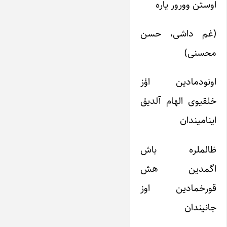
اوستن وورور یاره
(غم داشی، حسن
محسنی)
اونودمادین اؤز
خلقیوی الهام آلدیق
اینامیندان
ظالملره باش
اگمدین هش
قورخمادین اوز
جانیندان