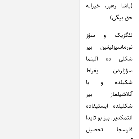
(یاشا رهبر، خیراله
حق بیگی)
لئگزیک و سؤز
نورماسیزلیغین بیر
شکلی ده آلینما
سؤزلردن ایفراط
شکیلده و یا
آنلاشیلماز بیر
شکلیلده ایستیفاده
ائتمکدیر. بیز بو تایدا
فارسجا تحصیل