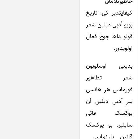
خاطیرتلاماق
کیفایتدیر کی، تاریخ
بویو أدبی دیلین شعر
قولو داها چوخ فعال
اولوبدور.
بدیعی اوسلوبون
شعر تظاهور
فورماسی هر هانسی
بیر أدبی دیلین أن
یوکسک قاتی
سایلیر. بو یوکسک
قاتین یارانماسی