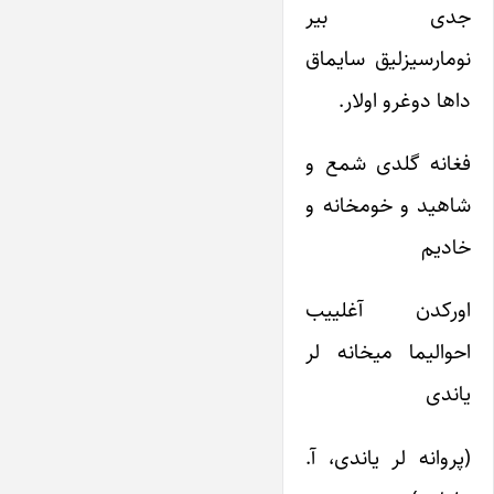
جدی بیر
نومارسیزلیق سایماق
داها دوغرو اولار.
فغانه گلدی شمع و
شاهید و خومخانه و
خادیم
اورکدن آغلییب
احوالیما میخانه لر
یاندی
(پروانه لر یاندی، آ.