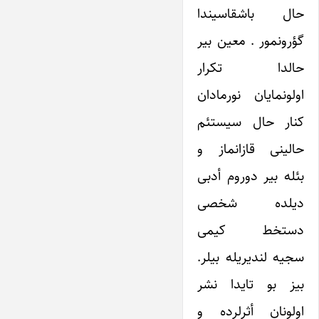
حال باشقاسیندا
گؤرونمور . معین بیر
حالدا تکرار
اولونمایان نورمادان
کنار حال سیستئم
حالینی قازانماز و
بئله بیر دوروم أدبی
دیلده شخصی
دستخط کیمی
سجیه لندیریله بیلر.
بیز بو تایدا نشر
اولونان أثرلرده و