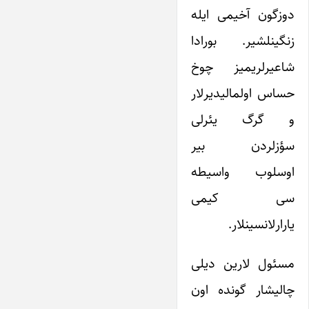
دوزگون آخیمی ایله
زنگینلشیر. بورادا
شاعیرلریمیز چوخ
حساس اولمالیدیرلار
و گرگ یئرلی
سؤزلردن بیر
اوسلوب واسیطه
سی کیمی
یارارلانسینلار.
مسئول لارین دیلی
چالیشار گونده اون