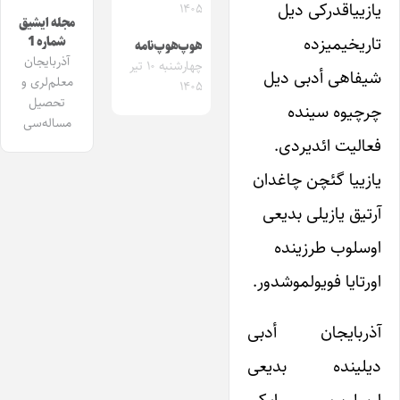
یازییاقدرکی دیل
۱۴۰۵
مجله ایشیق
تاریخیمیزده
شماره 1
هوپ‌هوپ‌نامه
آذربایجان
چهارشنبه ۱۰ تیر
شیفاهی أدبی دیل
معلم‌لری و
۱۴۰۵
تحصیل
چرچیوه سینده
مساله‌سی
فعالیت ائدیردی.
یازییا گئچن چاغدان
آرتیق یازیلی بدیعی
اوسلوب طرزینده
اورتایا فویولموشدور.
آذربایجان أدبی
دیلینده بدیعی
اوسلوب ایکی