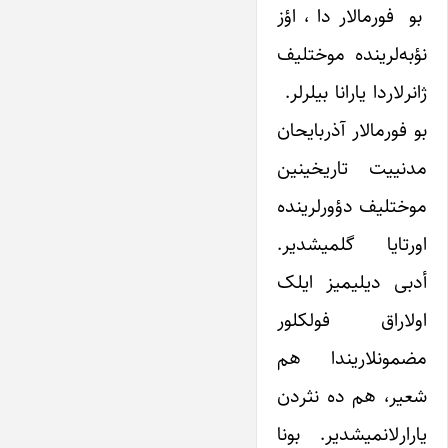
بو فورمالار دا ، اؤز
نؤبه‌لرینده موختلیف
ژانرلاردا یارانا بیلرلر.
بو فورمالار آذربایحان
مدنییت تاریخینین
موختلیف دؤورلرینده
اورتایا گلمیشدیر.
أدبی دیلیمیز ایلک
اولاراق فولکلور
مضمونلاریندا هم
شعیر، هم ده نثردن
یارارلانمیشدیر. بونا