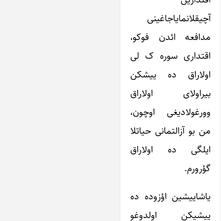
آچیقلانمایاجاغینی
مدافعه ائدن فوکو،
اقتداری سوره ک لی
اولاراق ده ییشکن
بیراولای اولاراق
وورغولادیغی اوچون،
من بو آزالتمانی حیاتلا
ایلگی ده اولاراق
گؤرورم.
یاشاییشین اؤزوده ده
ییشیکن اولدوغو