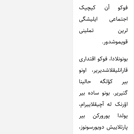
فوکو أن کیچیک
اجتماعی ایلیشگی
لرین تملینی
قویموشدور.
بونونلادا، فوکو اقتداری
قارانلیقلاشدیریر، اونو
بیر کؤلگه حالینا
گتیریر. بونو ساده بیر
اؤرنک له آچیقلاییرام،
یولدا یورورکن بیر
پارتلاییش دویورسونوز،