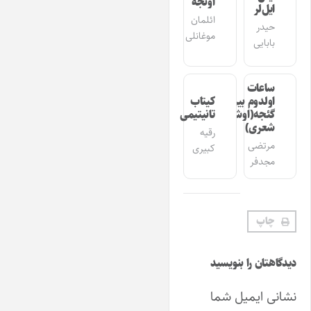
اؤنجه
ایل‌لر
ائلمان
حیدر
موغانلی
بابایی
ساعات
اولدوم بیر
کیتاب
گئجه(اوشاق
تانیتیمی
شعری)
رقیه
مرتضی
کبیری
مجدفر
چاپ
دیدگاهتان را بنویسید
نشانی ایمیل شما