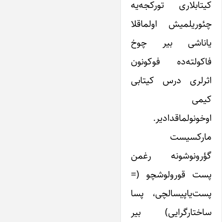
کیتابلاری تورکجه‌یه
چئوریلمیش اولماقلا
یاناشی بیر چوخ
فاکولته‌ده فوکونون
اثرلری درس کیتابی
کیمی
اوخونولماقدادیر.
مارکسیست
گؤرونوشونه رغمن
پست قورولوشچو (=
پست‌یاپیسالچی، پسا
ساختارگرایی) بیر