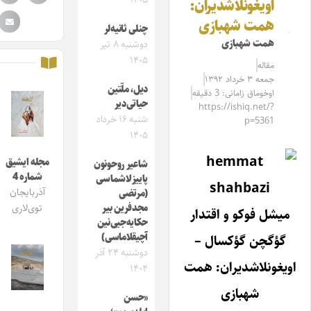
۱۴۰۵
اویغونلاشدیران:
همت شهبازی
چنلی ثانیه‌لر
همت شهبازی
دوشنبه ۸ تیر
۱۴۰۵
مقاله‌
جمعه ۳ خرداد ۱۳۹۲
دیل، ملّتین
اوخوماق زامانی: 3 دقیقه
حیاتی‌دیر
https://ishiq.net/?
شنبه ۱۶ خرداد
p=5361
۱۴۰۵
مجله ایشیق
شاعیر روحونون
شماره 4
پاییزلاشماسی
آذربایجان
(مرتضی
مجدفرین بیر
توی‌لاری
میشل فوکو و اقتدار
حکایه‌جیی‌نین
آچیقلاماسی)
گؤگچن گؤکسال
–
دوشنبه ۲۴ آذر
اویغونلاشدیران: همت
۱۴۰۴
شهبازی
«حسن