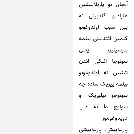
آنجاق بو پارتلاییشین
هارادان گلدیینی نه
یین سبب اولدوغونو
کیمین ائتدیینی بیلمه
ییرسینیز، یعنی
سونوجا ائتکی ائدن
شئیین نه اولدوغونو
بیلمه ییریک ساده جه
سونوجو بیلیریک او
سونوج دا نه دیر.
دویدوغوموز
پارتلاییش. پارتلاییشی