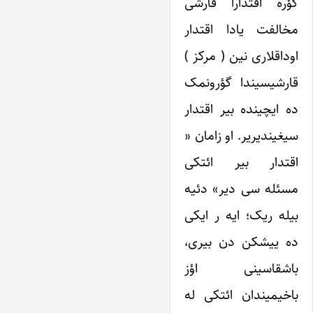
گؤره اقتدارا قارشی
مخالفت یادا اقتدار
اوداقلاری نین ( مرکز )
قارشیسیندا گؤرونمک
ده ایچینده بیر اقتدار
سیغیندیریر. او زامان «
اقتدار بیر ائتکی
مسئله سی دیر» دئیه
بیله ریک؛ ایه ر ایکی
ده ییشکن دن بیری،
باشقاسینی اؤز
باخیمیندان ائتکی له