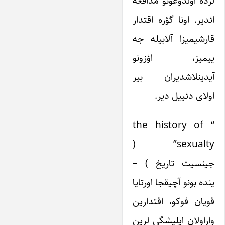
لرده اولدوغونو مدافعه
ائدیر. اونا گؤره اقتدار
قارشیمیزا آلابیله جه
ییمیز، اؤزونو
آیدینلاشدیران بیر
اولای دئییل دیر.
“ the history of
sexualty” (
جینسیت تاریخ ) –
ینده بونو آچیقجا اورتایا
قویان فوکو، اقتدارین
واراولان ایلیشگی لرین