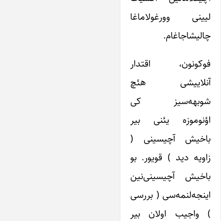
لیینی وورغولاماغا
چالیشاجاغام.
فوکونون، اقتدار
آنلاییشی هئچ
شوبهه‌سیز کی
اؤنوموزه یئنی بیر
باخیش آچیسینی (
زاویه دید ) قویور. بو
باخیش آچیسینی‌نین
اینجه‌لنمه‌سی ( بررسی
) واجیب اولان بیر