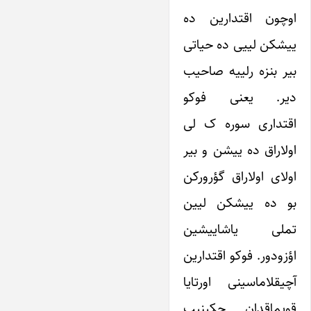
اوچون اقتدارین ده
ییشکن لییی ده حیاتی
بیر بنزه رلییه صاحیب
دیر. یعنی فوکو
اقتداری سوره ک لی
اولاراق ده ییشن و بیر
اولای اولاراق گؤرورکن
بو ده ییشکن لیین
تملی یاشاییشین
اؤزودور. فوکو اقتدارین
آچیقلاماسینی اورتایا
قویماقدان چکینیب