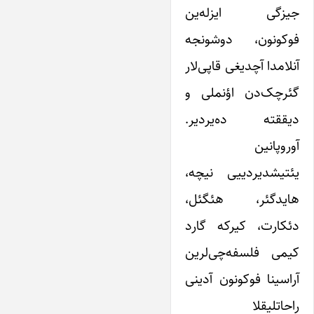
جیزگی ایزله‌ین
فوکونون، دوشونجه
آنلامدا آچدیغی قاپی‌لار
گئرچک‌دن اؤنملی و
دیققته ده‌یردیر.
آوروپانین
یئتیشدیردییی نیچه،
هایدگئر، هئگئل،
دئکارت، کیرکه گارد
کیمی فلسفه‌چی‌لرین
آراسینا فوکونون آدینی
راحاتلیقلا