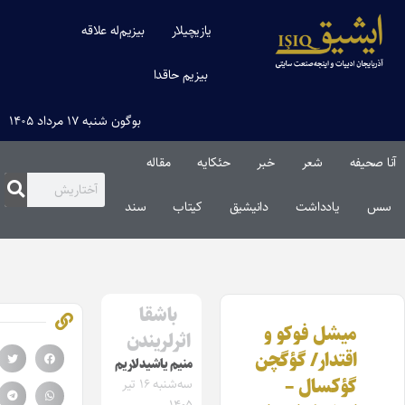
یازیچیلار
بیزیم‌له علاقه
بیزیم حاقدا
بوگون شنبه ۱۷ مرداد ۱۴۰۵
نا صحیفه
شعر
خبر
حئکایه
مقاله‌
سس
یادداشت
دانیشیق
کیتاب
سند
باشقا
میشل فوکو و
اثرلریندن
اقتدار/ گؤگچن
منیم یاشیدلاریم
گؤکسال –
سه‌شنبه ۱۶ تیر