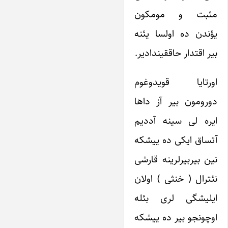
مثبت و مومکون
یؤندن ده اولسا یئنه
بیر اقتدار حاققیندادیر.
اورتایا قویدوغوم
دورومون بیر آز داها
ایره لی سینه آددیم
آتساق ایکی ده ییشکه
نین بیربیرلرینه قارشی
نئترال ( خنثی ) اولان
ایلیشگی لری بئله
اوچونجو بیر ده ییشکه