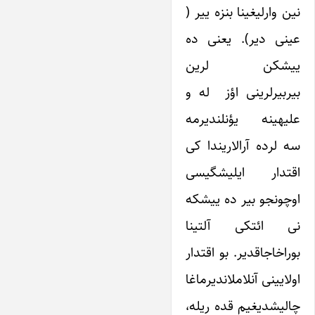
نین وارلیغینا بنزه ییر (
عینی دیر). یعنی ده
ییشکن لرین
بیربیرلرینی اؤز له و
علیهینه یؤنلندیرمه
سه لرده آرالاریندا کی
اقتدار ایلیشگیسی
اوچونجو بیر ده ییشکه
نی ائتکی آلتینا
بوراخاجاقدیر. بو اقتدار
اولایینی آنلاملاندیرماغا
چالیشدیغیم قده ریله،