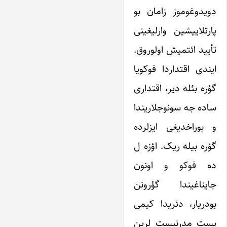
دویدوغوموز زامان بو
پارتلاییشین وارلیغینی
تأیید ائتمیش اولوروق.
ایندی اقتداردا فوکویا
گؤره بئله دیر، اقتداری
ساده جه سونوجلاریندا
و بوراخدیغی ایزلرده
گؤره بیله ریک. اؤزه ل
ده فوکو و اونون
جایناغیندا گؤرونن
بودریار، دئریدا کیمی
پست مدرنیست لرین