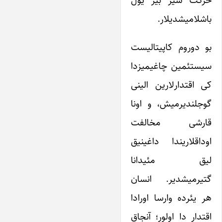
حرکت سیز بیر یول
باشلامیشدیلار.
بو دوروم کاپیتالیست
سیستئمین چاغیمیزدا
کی اقتدارلارین الینی
گوجلندیرمیش، و اونا
قارشی مخالفت
اوداقلاریندا داغینیق
لیق مئیدانا
گتیرمیشدیر. انسان
هر یئرده وارسا اورادا
اقتدار دا اولور؛ آنجاق