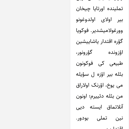
تملینده اورتایا چیخان
بیر اولای اولدوغونو
وورغولامیشدیر. فوکویا
گؤره اقتدار یاشاییشین
اؤزونده گؤرونور،
طبیعی کی فوکونون
بئله بیر اؤزه ل سؤیله
می یوخ، اؤرنک اولاراق
من بئله دئییرم؛ اونون
آنلاتماق ایسته دیی
نین تملی بودور.
اقتدارین