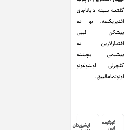
گئتمه سینه دایاناجاق
ائدیریکسه، بو ده
ییشکن لییی
اقتدارلارین ده
ییشیمی ایچینده
کئچرلی اولدوغونو
اونوتمامالییق.
گوزگوده
ایشیق‌دان
ایتن