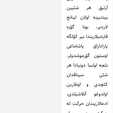
آرتیق هر شئیین
بیتدیینه اولان اینانج
لاردیر، بونا گؤره
قارشیلاریندا بیر کؤلگه
یاراداراق یاشاماغی
اوستون گؤرموشدولر.
نئجه اولسا دونیادا هر
شئی سیناقدان
کئچدی و اونلارین
اولدوغو آنلاشیلدی،
ادعالاریندان حرکت له