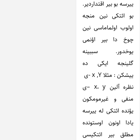
ییرسه بو بیر اقتداردیر.
بو ائتکی نین منجه
اولوب اولماماسی نین
چوخ دا بیر اؤنمی
یوخدور. سببینه
گلینجه ایکی ده
ییشکن : مثلا x ,Y -ی
نظره آلین x، y –ی
منفی و غیرمومکون
یؤنده ائتکی له ییرسه
یادا اونون اوستونده
مطلق بیر ائتکیسی