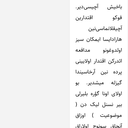
باخیش آچیسی‌دیر.
فوکو اقتدارین
آچیقلانماسی‌نین
هارادایسا ایمکان سیز
اولدوغونو مدافعه
ائدرکن اقتدار اولایینی
پرده نین آرخاسیندا
گیزله میشدیر. بو
اولای اونا گؤره بلیرلی
بیر نسنل لیک دن (
موضوعیت ) اوزاق
آنجاق سونوج اولاراق