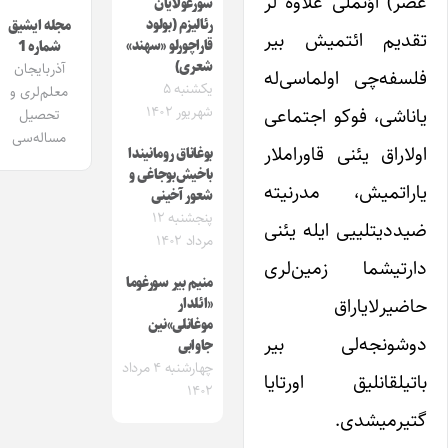
عصر) اؤنملی علاوه لر
سورغولایان
رئالیزم (بولود
مجله ایشیق
تقدیم ائتمیش بیر
قاراچورلو «سهند»
شماره 1
شعری)
آذربایجان
فلسفه‌چی اولماسی‌له
یکشنبه ۵
معلم‌لری و
شهریور ۱۴۰۲
یاناشی، فوکو اجتماعی
تحصیل
مساله‌سی
اولاراق یئنی قاوراملار
بوغاناق رومانیندا
باخیش‌بوجاغی و
یاراتمیش، مدرنیته
شعور آخینی
پنجشنبه ۱۲
ضیددیتلییی ایله یئنی
مرداد ۱۴۰۲
دارتیشما زمین‌لری
منیم بیر سورغوما
حاضیرلایاراق
«ائلدار
موغانلی‌»نین
دوشونجه‌لی بیر
جاوابی
چهارشنبه ۴ مرداد
باتیلقانلیق اورتایا
۱۴۰۲
گتیرمیشدی.