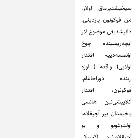
سیخیشدیرماق اولار.
من فوکونون یازدیغی،
دانیشدیغی موضوع لار
ایچه‌ریسینده چوخ
اؤنمسه‌دییم اقتدار
اولایی( واقعه ) اوزه
رینده دوراجاغام.
فوکونون، اقتدار
آنلاییشی‌نین هانسی
باخیمدان بیر آچیقلاما
اولدوغونو و بو
آچیقلامانین اکسیک