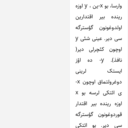
وارسا، بو x-ین ، y اوزه
رینده بیر اقتدارین
اولدوغونون گؤسترگه
سی دیر. عینی شئی y
اوچون کئچرلی دیر(
نافذ). y- ده اؤز
ایستک لرینی
دوغرولتماق اوچون x-
ی ائتکی لرسه بو x
اوزه رینده بیر اقتدار
قوردوغونون گؤسترگه
سی دیر. بو ائتکی