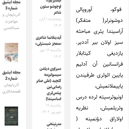
ایلدیریم»؛
مجله ایشیق
اوچوشو سئون
فوکو، آوروپالی
شماره 3
شاعر
آذربایجان و
پنجشنبه ۱ آبان
دوشونرلر( متفکر)
مهاجرت
۱۴۰۴
مساله‌سی
آراسیندا یئری مباحثه
آیدینلانما شاعری
سیز اولان بیر آددیر.
«معجز شبسترلی»
یکشنبه ۱۶ مهر
یازدیغی کیتابلار
۱۴۰۲
فرانسانین أن آدلیم
سیراوی دیلدن
مجله ایشیق
یایین ائولری طرفیندن
سیمبولیزمه
شماره 2
کئچید (علی صابر
یاییملانمیش،
آذربایجان
رضایی‌نین
قفه‌خانالاری
پیئس‌لری
اونیوئرسیته لرده درس
اساسیندا)
یکشنبه ۱۹
وئریلمیش، نظریه
شهریور ۱۴۰۲
اولاراق دؤنمینه (
مدرنیته‌نی