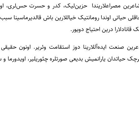
شاعرین مصراعلاریندا حزین‌لیک، کدر و حسرت حس‌لری، اونو
جاقلی حیاتی اوندا رومانتیک خیاللارین باش قالدیرماسینا سبب 
 قانادلارا درین احتیاج دویور.
عرین صنعت ایده‌آللارینا دوز استقامت وئریر. اونون حقیقی
گئرچک حیاتدان یارانمیش بدیعی صورتلره چئوریلیر، اویدورما و 