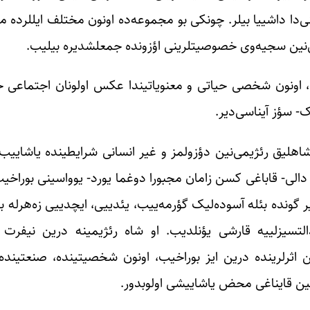
ا داشییا بیلر. چونکی بو مجموعه‌ده اونون مختلف ایللرده م
لیغی‌نین سجیه‌وی خصوصیتلرینی اؤزونده جمعلشدیره بیلیب.
، اونون شخصی حیاتی و معنویاتیندا عکس اولونان اجتماعی ح
- سؤز آیناسی‌دیر.
هلیق رئژیمی‌نین دؤزولمز و غیر انسانی شرایطینده یاشاییب؛
 دالی- قاباغی کسن زامان مجبورا دوغما یورد- یوواسینی بورا
گونده بئله آسوده‌لیک گؤرمه‌ییب، یئدییی، ایچدییی زه‌هرله بول
لتسیزلییه قارشی یؤنلدیب. او شاه رئژیمینه درین نیفرت 
 اثرلرینده درین ایز بوراخیب، اونون شخصیتینده، صنعتینده 
ین قایناغی محض یاشاییشی اولوبدور.