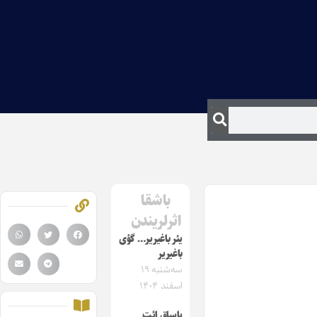
باشقا
اثرلریندن
یئر باغیریر… گؤی
باغیریر
سه‌شنبه ۱۹
اسفند ۱۴۰۴
یاساق ائت