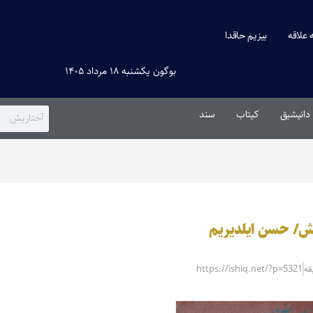
ه علاقه
بیزیم حاقدا
بوگون یکشنبه ۱۸ مرداد ۱۴۰۵
دانیشیق
کیتاب
سند
خیش/ حسن ایلدیریم
https://ishiq.net/?p=5321