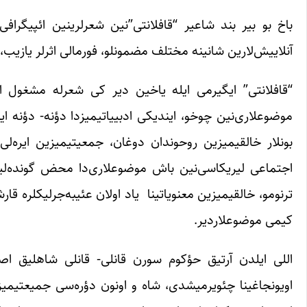
باخ بو بیر بند شاعیر “قافلانتی”‌نین شعرلرینین ائپیگراف
آنلاییش‌لارین شانینه مختلف مضمونلو، فورمالی اثرلر یازیب، ی
“قافلانتی” ایگیرمی ایله یاخین دیر کی شعرله مشغول او
موضوعلاری‌نین چوخو، ‌ایندیکی ادبییاتیمیزدا دؤنه- دؤنه ا
بونلار خالقیمیزین روحوندان دوغان، جمعیتیمیزین ایره‌لی
اجتماعی لیریکاسی‌نین باش موضوعلاری‌دا محض گونده‌لیک
ترنومو، خالقیمیزین معنویاتینا یاد اولان عئیبه‌جرلیکلره قا
کیمی موضوعلاردیر.
اللی ایلدن آرتیق حؤکوم سورن قانلی- قانلی شاهلیق اصول
اویونجاغینا چئویرمیشدی، شاه و اونون دؤره‌سی جمیعتیمیزده