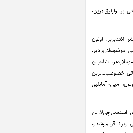
 بو وارلیق‌لارین،
ر ائتدیریر. اونون
جی موضوعلاری‌دیر.
وعلاردیر. شاعرین
سانی خصوصیت‌لرین
وق، ‌امین- آمانلیق
 استعمارچی‌لارین
 ویرانا قویموشدو،