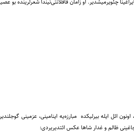
اغینا چئویرمیشدیر. او زامان قافلانتی‌نیندا شعرلرینده بو عصی
ونون ائل ایله بیرلیکده مبارزه‌یه اینامینی، عزمینی گوجلندیر
اجاغینی ظالم و غدار شاها عکس ائتدیریردی: