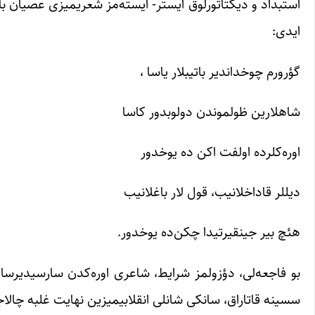
استبداد و دیکتاتورلوق ایستر- ایسته‌مز شعریمیزی عصیان بایر
ایدی:
گؤرورم چوخداندیر باتیبلار یاسا ،
شاهلارین ظولموندن دولوبدور کاسا
اوره‌کلرده اولفت اکن ده یوخدور
دیللر قاداخلانیب، قول لار باغلانیب
هئچ بیر جینقیرتیدا چکن‌ده یوخدور.
بو فاجعه‌لی، دؤزولمز شرایط، شاعری اوره‌کدن سارسیدیرسا، ا
سسینه قاتاراق، ‌سانکی شانلی انقلابیمیزین نهایت غلبه چال