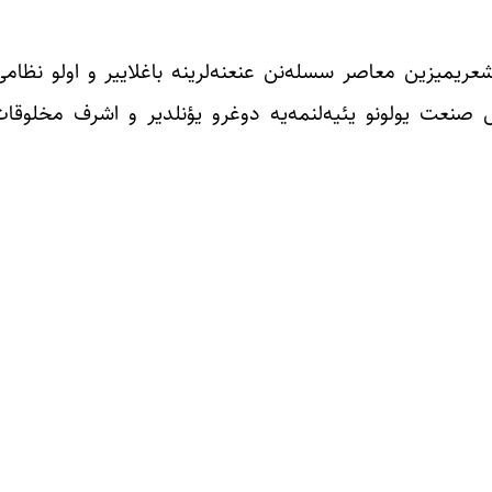
عریمیزین معاصر سسله‌نن عنعنه‌لرینه باغلاییر و اولو نظام
صنعت یولونو یئیه‌لنمه‌یه دوغرو یؤنلدیر و اشرف مخلوقات