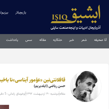
یازیچیلار
بیزیم‌ل
آنا صحیفه
شعر
خبر
حئکایه
مقاله‌
سس
یادداشت
قافلانتی‌نین «عؤمور آیناسی»نا با
حسن ریاضی (ایلدیریم)
مقاله‌
دوشنبه ۳۰ اردیبهشت ۱۳۹۲
اوخوماق زامانی: 5 دقیقه