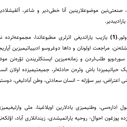
ی، صنعتی‌نین موضوعلارینین آنا خطی‌دیر و شاعر، آلقیشلادیغی
ارادیبدیر.
لور.
(1)
یازیب یاراتدیغی اثرلری مطبوعاتدا، مجموعه‌لرده نش
یشله‌نن، مراجعت اولونان و داها دوغروسو ادبییاتیمیزین آپاری
 سوردویو طلب‌لردن و زمانه‌میزین ایستکلریندن تؤره‌نن موض
 حیاتیمیزدا باش وئره‌ن حادثه‌لر، جمیعتیمیزده اولان ان
رشی اعتراض، بیر سؤزله – انسان سعادتی، وطن آبادلیغی، دوستول
 اداره‌سی، وطنیمیزی یادلارین اویلاغینا، ملی وارلیغیمیزی
 پوزغون احوال- روحیه یاراتمیشدی، زیندانلاری آباد، اؤلکه‌نی