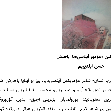
‌نین «عؤمور آیناسی»نا باخیش
حسن ایلدیریم
ن، انسان- شاعر عؤمرونون آیناسی‌دیر. بیز بو آینایا باخارکن،
حس ائدیریک؛ آرزو و امیدلرینی، محبت و نیفرتلرینی باشا دو
ن معنویاتیندا پوزولمایان ایزلرینی آچیق- آیدین گؤروروک؛
نون بیر شاعر کیمی نائلیت‌لرینی، نقصانلارینی عیانی صورتده گ