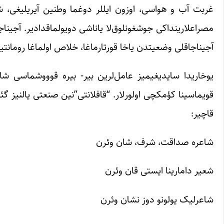
غربت آب و هواسی، اوزون ایللر دوغما وطنین آیریلیغی، 
مصراعلارینداکی جوشغونلوق‌لا یاناشی دویولماقدادیر. آجینا
آجیناجاقلی وضعیتدن یاخا قورتارماغا، خلاص اولماغا رومانتیک
یوخاریدا سایدیغیمیز عامل‌لرین بیر- بیره قوووشماسی شا
قویماسینا کؤمکچی اولورلار. “قافلانتی”‌نین صنعتی یالنیز 
قاچیر:
شاعره صداقت، شرف، شان وئرن
شعیر دامارینا ایستی قان وئرن
شاعرلیک یولونو دوز نشان وئرن