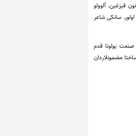
ن قیزغین، آلوولو
اولور. سانکی شاعر
 صنعت یولونا قدم
ساختا مضمونلاردان