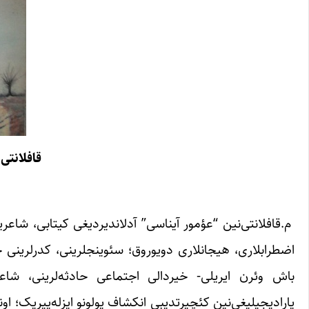
قافلانتی
م.قافلانتی‌نین “عؤمور آیناسی” آدلاندیردیغی کیتابی، شاعری
اضطرابلاری، هیجانلاری دویوروق؛ سئوینجلرینی، کدرلرینی 
باش وئرن ایریلی- خیردالی اجتماعی حادثه‌لرینی، شاعری
یارادیجیلیغی‌نین کئچیرتدیبی انکشاف یولونو ایزله‌ییریک؛ او