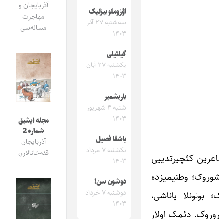
آذربایجان و
اؤزوملو بیزلیک
مهاجرت
سه‌شنبه ۲۷ آذر
مساله‌سی
۱۴۰۳
گیلئیلی
یکشنبه ۲۷ آبان
۱۴۰۳
باریشمیر
شنبه ۳ شهریور
۱۴۰۳
مجله ایشیق
شماره 2
باشقا فصیل
آذربایجان
یکشنبه ۷ مرداد
قفه‌خانالاری
 شاعرین کئچیرتدییی
۱۴۰۳
شوروک؛ وطنیمیزده
دوشون سن!
دوشنبه ۷ خرداد
 بونونلا یاناشی،
۱۴۰۳
ؤروروک. دئمک اولار