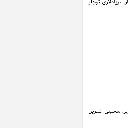
ان فریادلاری گوجلو
یر، سسینی ائللرین