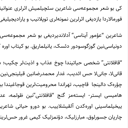
کی بو شعر مجموعه‌سی شاعرین سئچیلمیش اثرلری عنوانینی‌د
فورمالاردا یازدیغی اثرلرین نمونه‌لری توپلانیب و یارادیجی
شاعرین “عؤمور آیناسی” آدلاندیردیغی بو شعر مجموعه‌سی
دونیاسی‌نین گوزگوسودور دئسک، یانیلماریق. بو کیتاب اوره ک
“قافلانتی” شخصی حیاتیندا چوخ عذاب و اذیت‌لر چکیب؛ شا
قانی‌لا، جانی‌لا حس ائدیب، غدار محمدرضانین قیلینجی‌نین
چؤره‌ک دالینجا قاچیب، تهراندا محرومیت‌لرین قوجاغیندا بیر 
هامیسی ایستر- ایسته‌مز گنج “قافلانتی”نین ظولمه، عدا
ییخیلماسینی اوره‌کدن آلقیشلاییب. بو دورو حیاتی شاعرین
چارپان جسورلوق، مبارزلیک، دؤنمزلیک کیمی غرور حس‌لرین