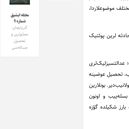
ختلف موضوعلاردا،
مجله ایشیق
شماره 1
آذربایجان
معلم‌لری و
ادثه لرین پوئتیک
تحصیل
مساله‌سی
 عدالتسیزلیک‌لری
خیب، تحصیل عوضینه
انیب‌دیر. بونلارین
بسله‌ییب و اونون
بارز شکیلده گؤزه