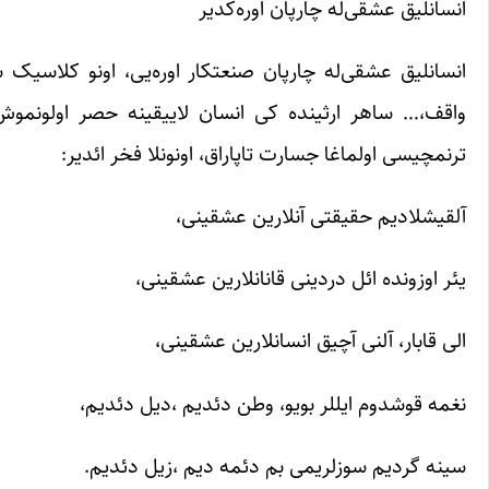
انسانلیق عشقی‌له چارپان اوره‌کدیر
انسانلیق عشقی‌له چارپان صنعتکار اوره‌یی، اونو کلاسیک ش
واقف،… ساهر ارثینده کی انسان لاییقینه حصر اولونموش 
ترنمچیسی اولماغا جسارت تاپاراق، اونونلا فخر ائدیر:
آلقیشلادیم حقیقتی آنلارین عشقینی،
یئر اوزونده ائل دردینی قانانلارین عشقینی،
الی قابار، آلنی آچیق انسانلارین عشقینی،
نغمه قوشدوم ایللر بویو، وطن دئدیم ،‌دیل دئدیم،‌
سینه گردیم سوزلریمی بم دئمه دیم ،زیل دئدیم.