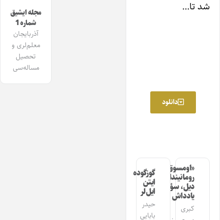
شد تا…
مجله ایشیق
شماره 1
آذربایجان
معلم‌لری و
تحصیل
مساله‌سی
دانلود
«اومسوق»
گوزگوده
رومانیندا
ایتن
دیل، سؤز،
ایل‌لر
یادداش
حیدر
کبری
بابایی