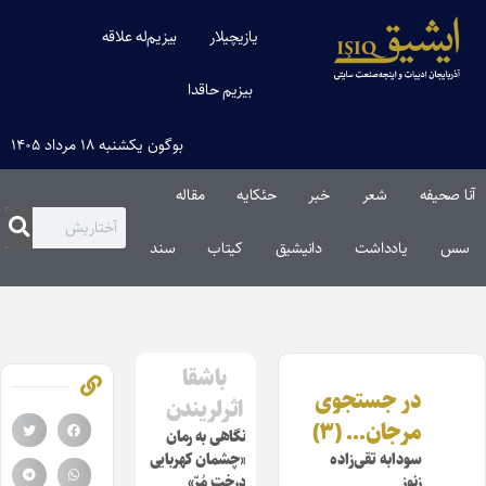
یازیچیلار
بیزیم‌له علاقه
بیزیم حاقدا
بوگون یکشنبه ۱۸ مرداد ۱۴۰۵
آنا صحیفه
شعر
خبر
حئکایه
مقاله‌
سس
یادداشت
دانیشیق
کیتاب
سند
باشقا
در جستجوی
اثرلریندن
مرجان… (۳)
نگاهی به رمان
سودابه تقی‌زاده
«چشمان کهربایی
زنوز
درخت مُرّ»