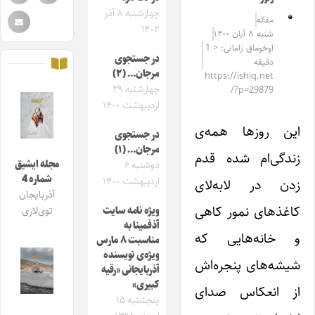
چهارشنبه ۸ آذر
مقاله‌
۱۴۰۲
شنبه ۸ آبان ۱۴۰۰
اوخوماق زامانی: < 1
در جستجوی
دقیقه
مرجان… (۲)
https://ishiq.net
چهارشنبه ۲۹
/?p=29879
اردیبهشت ۱۴۰۰
این روزها همه‌ی
در جستجوی
مرجان… (۱)
زندگی‌ام شده قدم
مجله ایشیق
دوشنبه ۶
شماره 4
اردیبهشت ۱۴۰۰
زدن در لابه‌لای
آذربایجان
کاغذهای نمور کاهی
ویژه نامه سایت
توی‌لاری
آذفمینا به
و خانه‌هایی که
مناسبت ۸ مارس
ویژه‌ی نویسنده
شیشه‌های پنجره‌اش
آذربایجانی «رقیه
کبیری»
از انعکاس صدای
پنجشنبه ۱۵