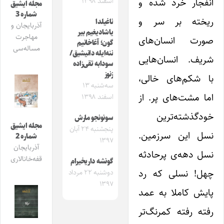
انفجار خرد شده و
اسفند ۱۳۹۸
مجله ایشیق
شماره 3
ریخته بر سر و
ناغیلدا
آذربایجان و
یاشادیغیم بیر
مهاجرت
صورت انسان‌های
گون؛ آغاخانیم
مساله‌سی
ننه‌ایله دانیشیق/
شریف. انسان‌هایی
سودابه تقی‌زاده
زنوز
با شکم‌های خالی،
سه‌شنبه ۱۳
اما مشت‌های پر. از
اسفند ۱۳۹۸
خودگذشته‌ترین
سونونجو مارش
مجله ایشیق
پنجشنبه ۲۴ آبان
نسل این سرزمین.
شماره 2
۱۳۹۷
آذربایجان
نسل دهه‌ی پرحادثه
قفه‌خانالاری
گونشه داریخیرام
چهل! نسلی که رد
دوشنبه ۲۲ مرداد
۱۳۹۷
پایش کاملا به عمد
رفته رفته کمرنگ‌تر