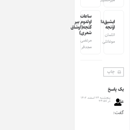
میرحسینی
ساعات
ایشیق‌دان
اولدوم بیر
اؤنجه
گئجه(اوشاق
شعری)
ائلمان
مرتضی
موغانلی
مجدفر
چاپ
یک پاسخ
پنجشنبه ۲۴ اسفند ۱۴۰۲
علی
در ۲۳:۵۸
گفت: