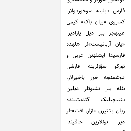
 دیلینه سوخوردولار.
ی «زبان پاک» کیمی
عـیبه‎جر بیر دیل یارادیر,
«پان آریائیست»لر هله‎ده
فارسی‎دا ایشله‎نن عربی و
کو سؤزلرینه قارشی
دوشمن‎جه خور باخـیرلار.
بئله بیر تشبوث‎لر دیلین
یـئـنی‎چیلیک گئدیشینده
یـئـتیرن «آزار, آفت»-لر
 بونلارین حاقـیندا