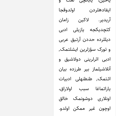
ین، یابانچی لغت و
ایفاده‎لردن اولدوقجا
ی‎دیر. لاکین زامان
دیکجه یازیلی ادبی
یل‎لرده حددن آرتـیق عربی
رک سؤزلرین ایشلتمک,
 اثرلرینی دولاشیق و
شیلماز بیر طرزده بیان
ائـتمک, طنطنه‎لی ادبیات
تماغا سبب اولاراق،
لاری دوشونمک خالق
ن غیر ممکن اولدو.