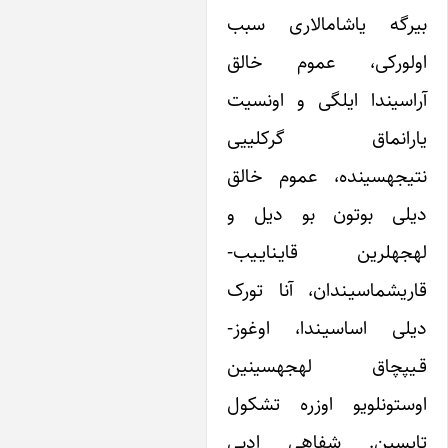
گه یاشامالاری سبب
ورکی، عموم خالق
یندا ایلگی و اونسیت
یارانماق گرکلی‎یی
نتیجه‎سینده، عموم خالق
ی بوتون بو دیل و
لهجه‎لرین قایـنایـیب-
شماسیـندان، آنا تورک
 اساسیـندا، اوغوز-
قـیپچاق لهجه‎سینین
اوستونلویو اوزره‎ تشکول
سین. شفاهی ادبی