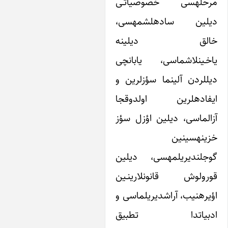
مرحله‎سی خصوصیاتـی
دیلین ساده‎لشمه‎سی،
لق دیلینه
یاخـین‎لاشماسی، یابانچی
یل‎لردن آلینما سؤزلرین و
ایفاده‎لرین اولدوقجا
ماسی، دیلین اؤزل سؤز
خزینه‎سینین
گوجلندیریلمه‎سی، دیلین
لوش قانونلارینـین
اؤیره‎نیب، آراشدیریلماسی و
یاتدا تطبیق