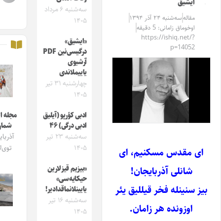
ایشیق
سه‌شنبه ۶ مرداد
مقاله‌
سه‌شنبه ۲۴ آذر ۱۳۹۴
۱۴۰۵
اوخوماق زامانی: 5 دقیقه
https://ishiq.net/?
«ایشیق»
p=14052
درگیسی‌نین PDF
آرشیوی
یاییملاندی
چهارشنبه ۳۱ تیر
۱۴۰۵
ادبی کؤرپو (آیلیق
مجله ایشیق
ادبی درگی) ۴۶
شماره 4
سه‌شنبه ۲۳ تیر
آذربایجان
۱۴۰۵
توی‌لاری
 مقدس مسکنیم، ای
«بیزیم قیزلارین
شانلی آذربایجان!
حیکایه‌سی»
سنینله فخر قیللیق یئر
یایینلانماقدادیر!
سه‌شنبه ۱۶ تیر
اوزونده هر زامان.
۱۴۰۵