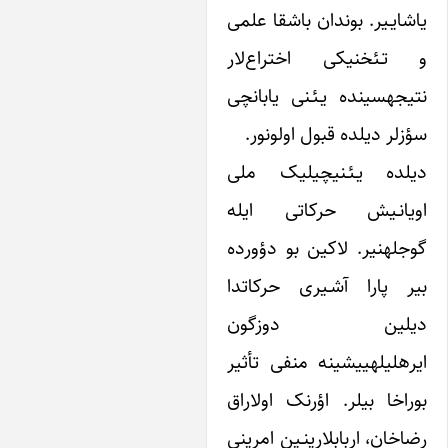
یـیر. بوندان باشقا علمی
ئخنیکی اختراع‌لار
نتیجه‎سینده یـئـنی یابانچی
ر دیلده قبول اولونور.
دیلده یـئـنی‎چیلیک ملی
انـیش حرکاتی ایله
گوجله‎نیر. لاکین بو دؤورده
بیر پارا آشـیری حرکات‎دا
لین دوزگون
ایره‎‎لی‎له‎ییشینه منفی تأثیر
خا بیلر. اؤرنک اولاراق
رضاخان، ارباب‎لارینـین امرینی