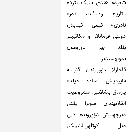
ده هندی سبک نثرده
ریخ وصاف»، «دره
ی» کیمی کیتابلار،
دولتی فرمانلار و مکاتبه‎لر
ه بیر دورومون
یر.
رلار دؤوروندن، گئرییه
یدیـش، ساده دیلده
اق باشلانـیر. مشروطیت
ابیندان سونرا یـئـنی
دیرچه‎لیش دؤورونده ادبی
دیل کوتله‎وی‎لشمک,