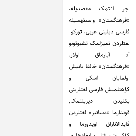
ا ائـتمک مقصدیله،
«فرهنگستان» واسطه‎سیله
ی دیلینی عربی، تورکو
ت‎لردن تمیزلمک تشبوثونو
آپارماق اولار.
نگستان» خالقا تانـیش
مایان اسکی و
کؤهنلمیش فارسی لغت‎لرینی
یـئـنی‎دن دیریلتمک,
قوندارما «دساتیر» لغت‎لردن
الاناراق اویدورما و
کؤکسوز سؤز‎لر و ایفاده‎لری