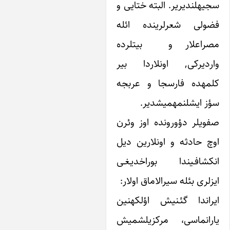
سجیه‎لندیریر. البته ختایی و
لی شعرلرینده ائله
مصراع‎لار و بیت‎لرده
یرکی, اونلاردا بیر
کلمه‎ده فارسجا و عربجه
لنمه‎میشدیر.
صفوی‎لر دؤورونده اوز وئرن
اوچ حادثه‎ و اونلارین دیل
افـیندا بوراخدیـغـی
ی بئله سیرالاماق اولار:
ایراندا گئـنیش اؤلکه‎نین
یارانماسی، مرکزی‎لشمیش