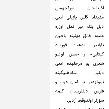
آذربایجان تورکجه‎سی
دانا گلیر. یازیلی ادبی
بئله بیر تمل اوزره
 خالق دیلینه یاخـین
یارانـیر. «ده‎ده قورقود
ابی» و حسن اوغلو
شعری بو مرحله‎ده ادبی
دیلین ساده‎لیگینه
نمونه‎دیر. بو زامان عرب و
فارس دیل‎لریندن گلمه
 اولدوقجا آزدیر.