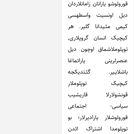
وشو یارانان زامانلاردان
دیل اونسیت واسطه‎سی
 مئـیدانا گلیر. هر
ک انسان گروپلاری,
وملاشماق اوچون دیل
رلرینی یاراتماغا
لایـیر. گئـتدیکجه
یک توپلوملار
شولارلا قاریشیب
سی- اجتماعی
لوشلار یارادیرلار؛ بو
توپلوم‎دا اشتراک ائدن