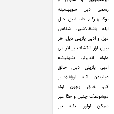
رسمی دیل سویه‎سینه
یوکسه‎لرک, دانـیـشـیق دیل
ایله باشقا‎لاشیر. شفاهی
و ادبی یازیلی دیل, هر
 اؤز انکشاف یوللاریـنـی
داوام ائدیرلر. بئله‎لیکله
 یازیلی دیل, خالق
ندن ائله اوزاقلاشـیر
 خالق اوچون اونو
نمک چتین و حتّا غیر
ن اولور. بئله بیر