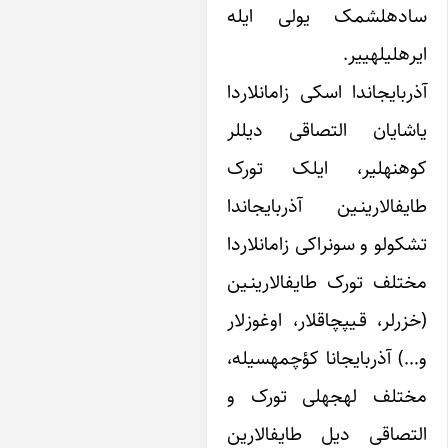
ساده‎لشمک یولی‌ ایله
ایجاندا اسکی زامانلاردا
یاشایان التصاقی دیل‎لر
کوهنه‎لیر، ایلک تورک
الارینـین آذربایجاندا
لو و سونراکی زامانلاردا
ف تورک طایفالارینـین
(خزرلر، قـیپچاق‎لار، اوغوزلار
و…) آذربایجانا کؤچمه‎سیله،
مختلف لهجه‎لی تورک و
اقی دیل طایفالارین