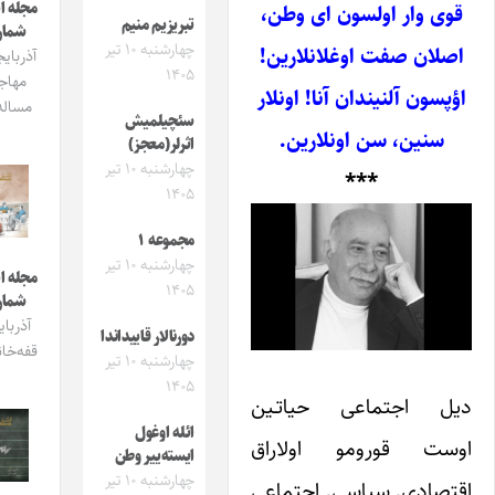
مجله ایشیق
 وار اولسون ای وطن،
تبریزیم منیم
شماره 3
چهارشنبه ۱۰ تیر
ان صفت اوغلانلارین!
آذربایجان و
۱۴۰۵
مهاجرت
ون آلنیندان آنا! اونلار
مساله‌سی
سئچیلمیش
نین، سن اونلارین.
اثرلر(معجز)
چهارشنبه ۱۰ تیر
***
۱۴۰۵
مجموعه ۱
چهارشنبه ۱۰ تیر
مجله ایشیق
۱۴۰۵
شماره 2
آذربایجان
دورنالار قاییداندا
قفه‌خانالاری
چهارشنبه ۱۰ تیر
۱۴۰۵
 اجتماعی حیاتـین
ائله اوغول
ت قورومو اولاراق
ایسته‌ییر وطن
چهارشنبه ۱۰ تیر
ادی, سیاسی, اجتماعی