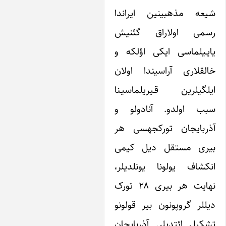
شیعه مذهبی‎نین ایراندا
ی اولاراق گئنیش
یلماسی ایکی اؤلکه و
خالق‎لاری آراسیندا اولان
یلرین قـیریلماسیـنا
 اولدو. آنادولو و
‎آذربایجان تورکجه‎سی هر
ی مستقل دیل کیمی
اف یولونا یونلدیلر،
نهایت هر بیری ۲۸ تورک
ل‎لر گروپونون بیر قولونو
ل ائتدیلر. آذربایجان