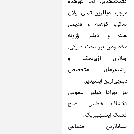
ائـتمکده‎دیر. اونا گؤره‎ده
موجود دیل‎لرین تملی اولان
ی، کؤهنه و قدیمی
لغت و دیل‎لر اؤزونه
وص بیر بحث دیرکی,
لاری اؤیرنمک و
شدیرماق متخصص
‌لرین ایشی‎دیر.
بورادا دیلین عمومی
شاف خطینی ایضاح
 ایسته‎ییریک.
انلارین اجتماعی