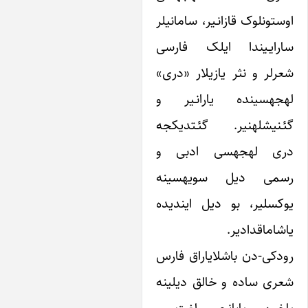
اوستونلوک قازانـیر، سامانی‎لر
یـیندا ایلک فارسی
ر و نثر یازیلار «دری»
لهجه‎سینده یارانـیر و
گئـنیشله‎نیر. گئـتدیکجه
دری لهجه‎سی ادبی و
رسمی دیل سویه‎سینه
یوکسلیر، بو دیل ایندی‎ده
ماقدادیر.
ی-دن باشلایاراق فارس
 ساده و خالق دیلینه