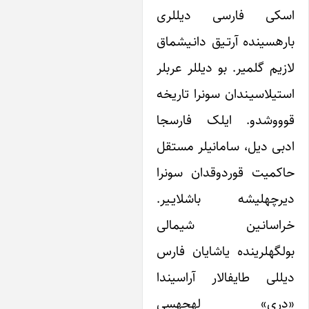
اسکی فارسی دیل‎لری
اره‎سینده آرتـیق دانـیشماق
لازیم گلمیر. بو دیل‎لر عربلر
لاسیـندان سونرا تاریخه
وشدو. ایلک فارسجا
ادبی دیل، سامانی‎لر مستقل
یت قوردوقدان سونرا
دیرچه‎لیشه باشلایـیر.
سانـین شیمالی
بولگه‎لرینده یاشایان فارس
ی طایفالار آراسیندا
«دری» لهجه‎سی