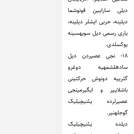
 سارایـین قونوشما
نه، حربی ایشلر دیلینه،
یاری‎ رسمی دیل سویه‎سینه
لدی.
- نجی عصیردن دیل
ساده‎لشمه‎یه دوغرو
ییه دونوش حرکتینی
ایـیر و ایگیرمینجی
عصیرلرده یـئنی‎چیلیک
یر.
دیلده یـئنی‎چیلیک