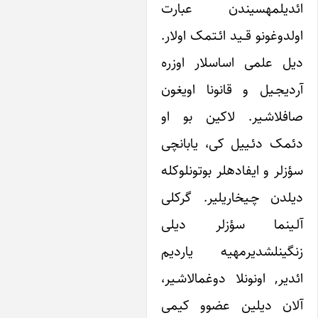
ائدیلمه‎سیندن عبارت
غونو قــید ائـتمک اولار.
علمی اساسلار اوزره
جـیل و قانونا اویغون
صاف‎لاشـیر. لاکین بو او
 دئـییل کی، یابانچی
سؤزلر و ایفاده‎لر بوتونلوکله
ن چـیخاریلیر. گرکلی
ینما سؤزلر دیلی
زنگین‎لشدیرمه‎یه یاردیم
ائدیر, اونونلا دوغما‎لاشـیر،
ن دیلین عضوو کیمی