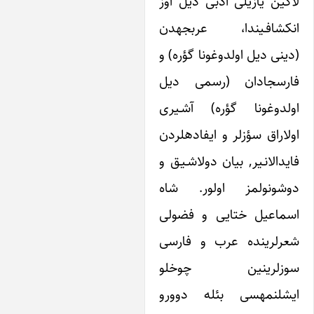
ن یازیلی ادبی دیل اوز
انکشافـیندا، عربجه‎دن
ی دیل اولدوغونا گؤره) و
فارسجا‎دان (رسمی دیل
وغونا گؤره) آشـیری
اولاراق سؤزلر و ایفاده‎لردن
لانـیر, بیان دولاشـیـق و
ونولمز اولور. شاه
عیل ختایی و فضولی
رینده عرب و فارسی
لرینین چوخلو
ایشلنمه‎سی بئله دوورو