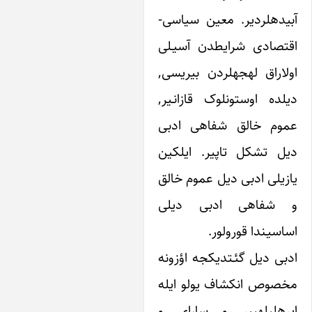
آبیده‎لردیر. معین سیاسی-
ادی شرایطدن آسیـلی
اولاراق لهجه‎لردن بیریسی,
ه اوستونلوک قازانـیر,
م خالق شفاهی ادبی
تشکل تاپیر. ایلکین
لی ادبی دیل عموم خالق
فاهی ادبی دیلی
ـندا قورولور.
 دیل گئـتدیکجه اؤزونه
ص انکشاف یولو ایله
ایره‎لی‎له‎ییر و سارای و