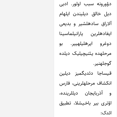
ونه سبب اولور. ادبی
خالق دیلیندن ایلهام
آلاراق ساده‎لشیر و بدیعی
ایفاده‎لرین یارانـیلماسیـنا
دوغرو ایره‎لی‎له‎ییر. بو
مرحله‎ده یـئنی‎چیلیک دیلده
یر.
اجا دئدیگمیز دیلین
انکشاف مرحله‎لرینی، فارس
و آذربایجان دیل‎لرینده،
ی بیر باخـیـشلا، تطبیق
: