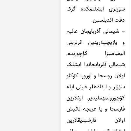
لری ایشلتمکده گرک
ائدیلسین.
زیچـیلارینـین اثرلرینی
بامـیـزا کؤچورنده,
لی آذربایجاندا ایشلک
ن روسجا و آوروپا کؤکلو
سؤزلر و‎ ایفاده‎لر عـینی‎ ایله
کؤچورولمه‎ملیدیر. اونلارین
جا و یا عربجه تانـیش
اولان قارشی‎لـیقلارین