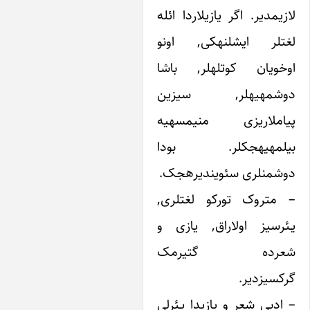
لازیمدیر. اگر یازی‎لاردا ائله
لغت‎لر ایشلنه‎کی, اونو
اوخویان کوتله‎لر, باشا
دوشمه‎یه‎لر, سیزین
پیام‎لاریزی منیمسه‎یه
بیلمه‎یه‎جکلر. بودا
ندیره‎جک.
– متروک تورکو لغت‎لری,
سیز اولاراق, یازی و
رده گتیرمک
بی شعر و یازیدا یـئرلی