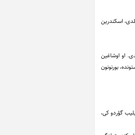
لدی، اسکندرین
ی. او اوشاغین
ونده، بورنونون
لیب گؤردو کی،