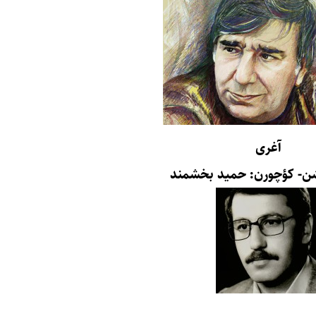
آغری
شن- کؤچورن: حمید بخشمند