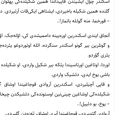
اسکندر چؤل ایشیندن قاییداندا همین شکیلده‌کی پهلوان ا
گلنده همین شکیله باخیردی، ایشتاهی ایکی‌قات آرتیردی. دا
– قورخما، منه گولـله باتماز!..
آنجاق ایندی اسکندرین اوره‌یینه داممیشدی کی، اؤله‌جک. اؤل
و گونلرین بیر گونو اسکندر سنگرده، ائله اوتوردوغو یئر
یئری گؤردو.
اوردا، اوتاغین اورتاسیندا یئکه بیر شکیل واردی، او شکیلد
باشی یوخ ایدی، دئشیک واردی.
و قاپی آچیلیردی، اسکندرین آروادی قوجاغیندا اوشاق گ
شکیلده‌کی اوشاغین چینی‌نین اوستونده‌کی دئشیکدن چیخار
– یوخ، بو دئییل!..
آروادی گئدیردی، قوجاغیندا آیری اوشاق، تَه‌زه‌دن گلیردی.