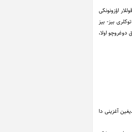
وللار اؤزونونکی
وکلری بیز- بیز
 دوغروچو اولا،
یغین آغزینی دا