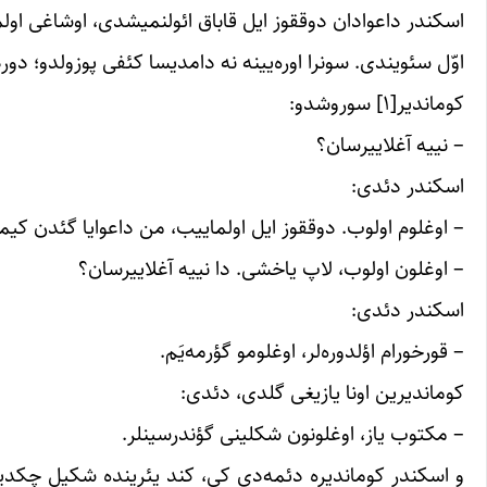
اسکندر داعوادان دوققوز ایل قاباق ائولنمیشدی، اوشاغی اول
اوّل سئویندی. سونرا اوره‌یینه نه دامدیسا کئفی پوزولدو؛ دو
کوماندیر[۱] سوروشدو:
– نییه آغلاییرسان؟
اسکندر دئدی:
– اوغلوم اولوب. دوققوز ایل اولماییب، من داعوایا گئدن کیم
– اوغلون اولوب، لاپ یاخشی. دا نییه آغلاییرسان؟
اسکندر دئدی:
– قورخورام اؤلدوره‌لر، اوغلومو گؤرمه‌یَم.
کوماندیرین اونا یازیغی گلدی، دئدی:
– مکتوب یاز، اوغلونون شکلینی گؤندرسینلر.