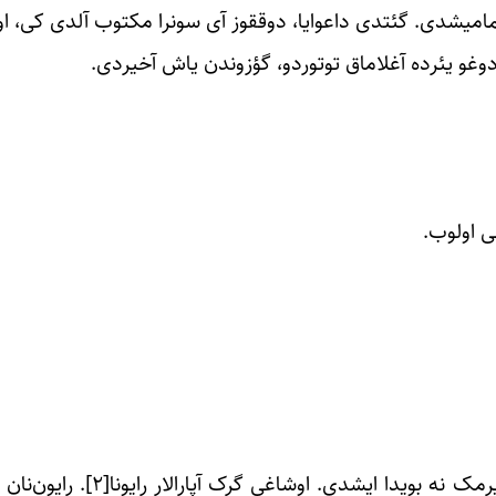
مامیشدی. گئتدی داعوایا، دوققوز آی سونرا مکتوب آلدی کی، او
ردوغو یئرده آغلاماق توتوردو، گؤزوندن یاش آخیردی.
ی اولوب.
و اسکندر کوماندیره دئمه‌دی کی، کند یئرینده شکیل چکدیرم