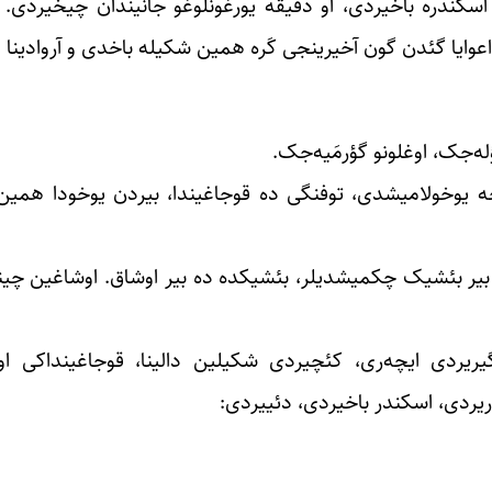
سکندره باخیردی، او دقیقه یورغونلوغو جانیندان چیخیردی. 
عوایا گئدن گون آخیرینجی کَره همین شکیله باخدی و آروادینا
ه‌جک، اوغلونو گؤرمَیه‌جک.
ده‌جه یوخولامیشدی، توفنگی ده قوجاغیندا، بیردن یوخودا هم
ه بیر بئشیک چکمیشدیلر، بئشیکده ده بیر اوشاق. اوشاغین چین
یریردی ایچه‌ری، کئچیردی شکیلین دالینا، قوجاغینداکی ا
یردی، اسکندر باخیردی، دئییردی: