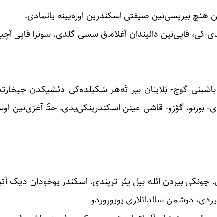
رین هئچ بیریسی‌نین صیفتی اسکندرین اوره‌یینه یاتمادی.
 کی، قاپی‌نین دالیندان آغلاماق سسی گلدی. سونرا قاپی آچی
اشینی گوج- بَلاینان بیر تَه‌هر شکیلده‌کی دئشیکدن چیخارتد
بورنو، گؤزو- قاشی عینن اسکندرینکی‌یدی. حتّا آغزی‌نین اوست
چونکی بیردن ائله بیل یئر ترپندی. اسکندر یوخودان دیک آتی
ردی، دوشمن سالداتلاری یویوروردو.