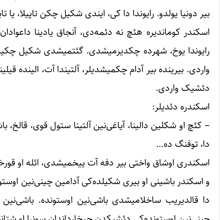
بیر دونیا یولدو. رایوندا دا کی، ایندی شکیل چکن تاپیلا، یا تاپی
اسکندر کوماندیره هئچ نه دئمه‌دی، آنجاق یادینا داعوادا
رایوندا یوخ، شهرده چکدیرمیشدی. گئتمیشدی شکیل چکیلن 
واردی. بیرینده بیر آدام چکمیشدیلر، آلتیندا آت، الینده قیل
دئشیک واردی.
اسکندره دئدیلر:
– کئچ او شکلین دالینا، آیاغی‌نین آلتینا ستول قوی، قالخ
دا، توفنگ ده…
اسکندری اوشاق واختی بیر دفه آت ییخمیشدی، ائله او قورخا
دا قالدیریب ساخلامیشدی باشی‌نین اوستونده. باشی‌نین 
چینی‌نین اوستونده‌کی دئشیکدن چیخارداندان سونرا او شتان