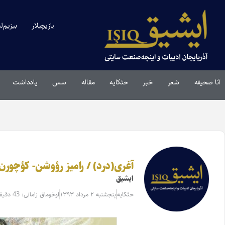
یازیچیلار
بیزیم‌ل
آنا صحیفه
شعر
خبر
حئکایه
مقاله‌
سس
یادداشت
آغری(درد) / رامیز رؤوشن- کؤچورن
ایشیق
حئکایه
پنجشنبه ۲ مرداد ۱۳۹۳
اوخوماق زامانی: 43 دقیقه