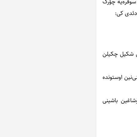
سوفره‌یه چؤرک
 دئدی کی:
ین شکیل چکیلن
ی‌نین اوستونده
وشاغین باشینی