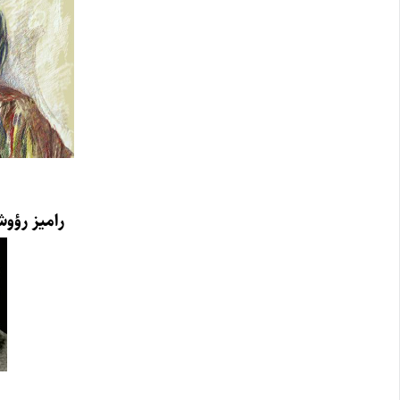
رامیز رؤو