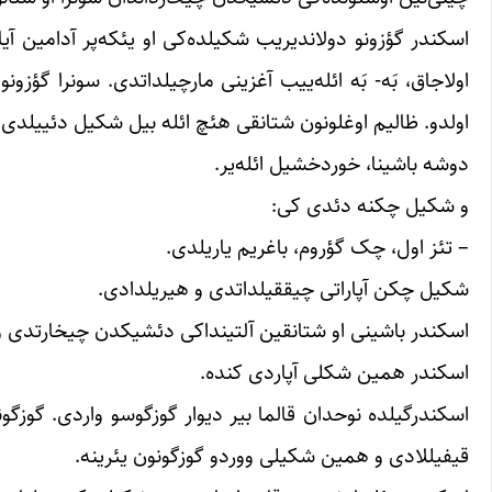
اسکندر گؤزونو دولاندیریب شکیلده‌کی او یئکه‌پر آدامین آیاقل
اولاجاق، بَه- بَه ائله‌ییب آغزینی مارچیلداتدی. سونرا گؤزو
اولدو. ظالیم اوغلونون شتانقی هئچ ائله بیل شکیل دئییلدی،
دوشه باشینا، خوردخشیل ائله‌یر.
و شکیل چکنه دئدی کی:
– تئز اول، چک گؤروم، باغریم یاریلدی.
شکیل چکن آپاراتی چیققیلداتدی و هیریلدادی.
اسکندر باشینی او شتانقین آلتینداکی دئشیکدن چیخارتدی 
اسکندر همین شکلی آپاردی کنده.
اسکندرگیلده نوحدان قالما بیر دیوار گوزگوسو واردی. گوزگو
قیفیللادی و همین شکیلی ووردو گوزگونون یئرینه.