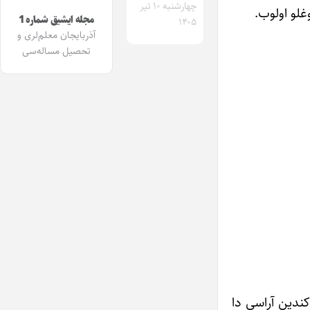
چهارشنبه ۱۰ تیر
غلو اولوب.
مجله ایشیق شماره 1
۱۴۰۵
آذربایجان معلم‌لری و
تحصیل مساله‌سی
ک نه بویدا ایشدی. اوشاغی گرک آپارالار رایونا[۲]. رایون‌نان کندین آراسی دا