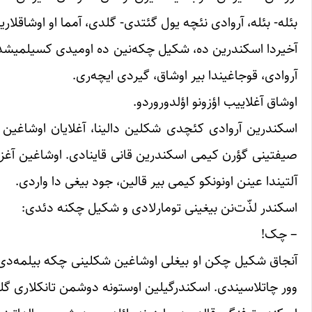
بئله- بئله، آروادی نئچه یول گئتدی- گلدی، آمما او اوشاقلا
آخیردا اسکندرین ده، شکیل چکه‌نین ده اومیدی کسیلمیشدی
آروادی، قوجاغیندا بیر اوشاق، گیردی ایچه‌ری.
اوشاق آغلاییب اؤزونو اؤلدوروردو.
اسکندرین آروادی کئچدی شکلین دالینا، آغلایان اوشاغین ب
صیفتینی گؤرن کیمی اسکندرین قانی قاینادی. اوشاغین آغزی- 
آلتیندا عینن اونونکو کیمی بیر قالین، جود بیغی دا واردی.
اسکندر لذّت‌نن بیغینی تومارلادی و شکیل چکنه دئدی:
– چک!
آنجاق شکیل چکن او بیغلی اوشاغین شکلینی چکه بیلمه‌دی. 
وور چاتلاسیندی. اسکندرگیلین اوستونه دوشمن تانکلاری گلی