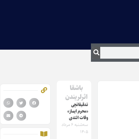
باشقا
اثرلریندن
تدقیقاتچی
«محرم ایماز»
وفات ائتدی
سه‌شنبه ۶ مرداد
۱۴۰۵