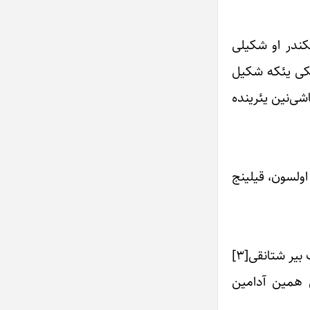
کندر او شکیلی
یکی یئکه شکیل
شی‌نین یئرینده
اولسون، قیلینج
و اسکندر باشینی او بیری شکیلده‌کی آدامین چینی‌نین اوستونده‌کی دئشیکدن چیخارتدی. او آدام یئکه‌پرین بیری‌یدی. نهنگ بیر شتانقی[۳]
ی همین آدامین