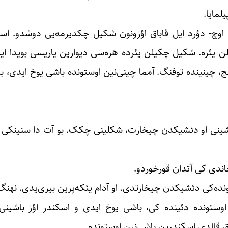
لمایا.
ن اوچ- دؤرد ایل قاباق اؤزونون شکیل چکدیرمه‌یی دوشدو. اس
یئره. شکیل چکیلن یئرده هره‌سی دیوارین یاریسی بویدا ا
ینج، چینینده توفنگ. آمما چینی‌نین اوستونده باشی یوخ ایدی، با
، باشینی او دئشیکدن چیخارت، شکلینی چکک. بو آت دا سنینکی 
ندی کی آتدان قورخوردو.
اوستونده دئینده کی، باشی یوخ ایدی و اسکندر اؤز باشین
ق قالدی اسکندرین باشی‌نین اوستونده.