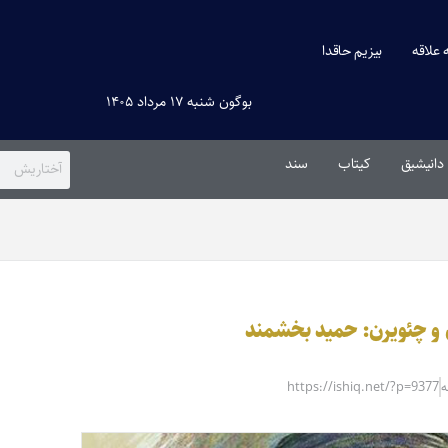
ه علاقه
بیزیم حاقدا
بوگون شنبه ۱۷ مرداد ۱۴۰۵
دانیشیق
کیتاب
سند
 و چئویرن: حمید بخشمند
https://ishiq.net/?p=9377