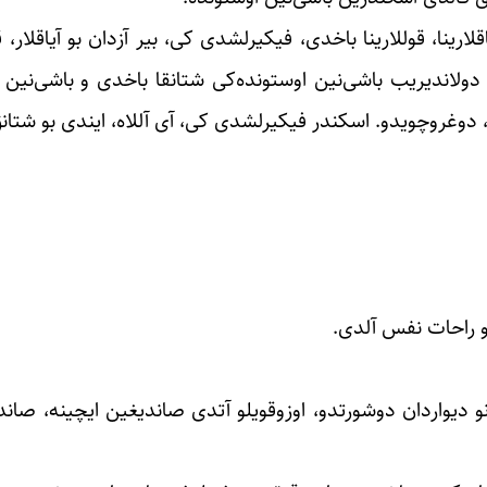
ارینا، قوللارینا باخدی، فیکیرلشدی کی، بیر آزدان بو آیاقلار، ق
نو دولاندیریب باشی‌نین اوستونده‌کی شتانقا باخدی و باشی‌نین ت
 دوغروچویدو. اسکندر فیکیرلشدی کی، آی آللاه، ایندی بو شتانق
و راحات نفس آلدی.
نو دیواردان دوشورتدو، اوزوقویلو آتدی صاندیغین ایچینه، صاند