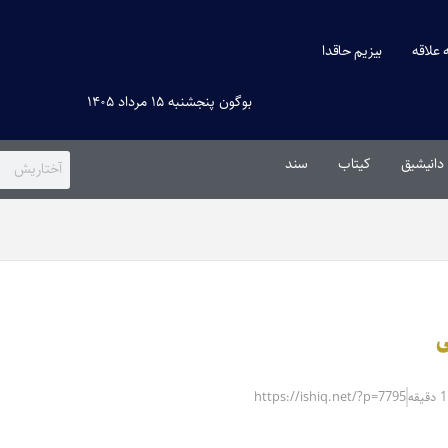
ه علاقه
بیزیم حاقدا
بوگون پنجشنبه ۱۵ مرداد ۱۴۰۵
دانیشیق
کیتاب
سند
ی
https://ishiq.net/?p=7795