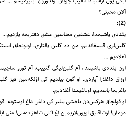
ایکی یول آراسیندا قالیب چوبان اولدوزون ایتیرمیشم … س
آلان محبتی؟
(2):
یئددی یاشیمدا، عشقین معناسین مشق دفتریمه یازدیم…
گلین‌لری قیسقاندیم. من ده گلین پالتاری، اویونجاق ایستکا
آغلادیم …
اون یئددی یاشیمدا، آغ گلین‌لیگی گئییب، آغ تورو ساچیما
اوزاق داغلارا آپاردی. او گون بیلدیم کی اؤلکه‌مین قیز گلین
باغریما باسدیم، اوتاغیمدا آغلادیم.
او قولچاق هرکس‌د‌ن یاخشی بیلیر کی داغی داغ اوستونه قویسا
دومان! اوشاقلیق اویون‌لاریمین آغ آتلی شاهزاده‌سی! منی آپارم