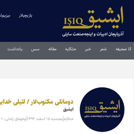
یازیچیلار
بیزیم‌ل
آنا صحیفه
شعر
خبر
حئکایه
مقاله‌
سس
یادداشت
دومانلی مکتوب‌لار / لئیلی خدای
ایشیق
حئکایه
پنجشنبه ۱۵ اسفند ۱۳۹۲
اوخوماق زامانی: < 1 دقیقه