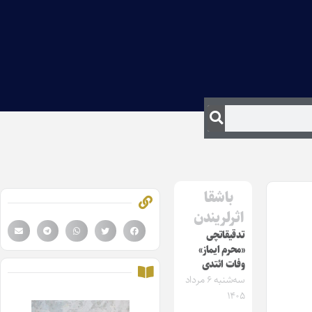
باشقا
اثرلریندن
تدقیقاتچی
«محرم ایماز»
وفات ائتدی
سه‌شنبه ۶ مرداد
۱۴۰۵