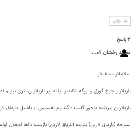
چاپ
۳ پاسخ
محمد رخشان
گفت:
سلاملار سایقیلار
یازیلاریز چوخ گوزل و اورگه یاتاندیر. یئله بیر یازیلارین یئری بیزیم اد
یازیلارین بیرینده بوجور گلیب : گئدیرم نفسیمی او یاشیل بارماق لار
سیزجه (بارماق لارین) یئرینه (یارپاق لارین) یازیلسا داها اویغون اول