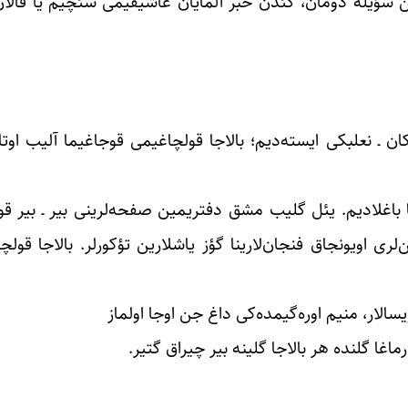
ن سؤیله دومان، گئدن خبر آلمایان عاشیقیمی سئچیم یا قالان
ن ـ نعلبکی ایسته‌دیم؛ بالاجا قولچاغیمی قوجاغیما آلیب اوتا
 باغلادیم. یئل گلیب مشق دفتریمین صفحه‌لرینی بیر ـ بیر قو
‌لری اویونجاق فنجان‌لارینا گؤز یاشلارین تؤکورلر. بالاجا قول
لار، منیم اوره‌گیمده‌کی داغ جن اوجا اولماز
اغا گلنده هر بالاجا گلینه بیر چیراق گتیر.