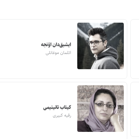
ایشیق‌دان اؤنجه
ائلمان موغانلی
کیتاب تانیتیمی
رقیه کبیری