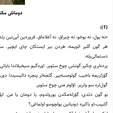
دومانلی مکتو
(1):
«نه یول، نه یوخو، نه چیراق، نه آغلاماق. فروردین آیی‌نین یئ
هر گون گلیر ائویمه، هردن بیر ایستکان چای ایچیر. سونر
دستمالی‌یله.
پرده‌لری چکیر.گونشی چوخ سئویر. اوره‌گیم سیخیلاندا بایاتی 
گؤزلریمه باخیب گولومسه‌ییر. گئجه‌لر پنجره دالیسیندا دوروب
گول‌لره سو وئریر. اؤلوم منی چوخ سئویر.
بو گون دئدی: گؤزله‌مکدن یورولدوم، یا دومان یا من. ایل
گئییب،او باکیره دونیانین یولچوسو اولماغی؟