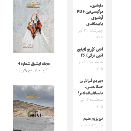
«ایشیق»
درگیسی‌نین PDF
آرشیوی
یاییملاندی
چهارشنبه ۳۱ تیر
۱۴۰۵
ادبی کؤرپو (آیلیق
ادبی درگی) ۴۶
سه‌شنبه ۲۳ تیر
مجله ایشیق شماره 4
۱۴۰۵
آذربایجان توی‌لاری
«بیزیم قیزلارین
حیکایه‌سی»
یایینلانماقدادیر!
سه‌شنبه ۱۶ تیر
۱۴۰۵
تبریزیم منیم
چهارشنبه ۱۰ تیر