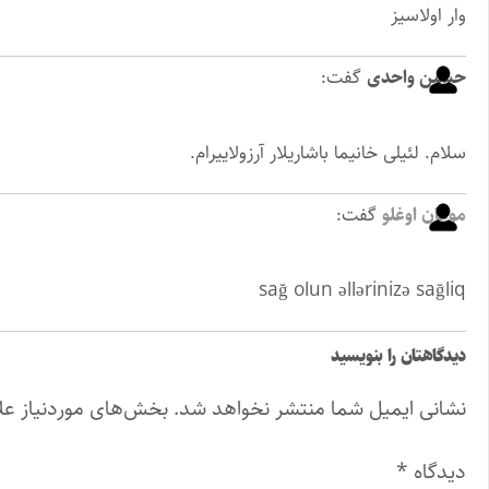
وار اولاسیز
حسین واحدی
گفت:
سلام. لئیلی خانیما باشاریلار آرزولاییرام.
موغان اوغلو
گفت:
sağ olun əllərinizə sağliq
دیدگاهتان را بنویسید
نشانی ایمیل شما منتشر نخواهد شد.
بخش‌های موردنیاز عل
دیدگاه
*