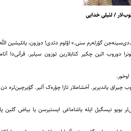
ب‌لار / لئیلی خدایی
ددی‌سینه‌‌جن گؤزله‌رم سنی.» اؤلوم دئدی! دوزون، یانلیشین الله 
ا دوروب الین چکیر کتابلارین توزون سیلیر. قرآنی‌دا آتام
اوخور.
 چیراق یاندیریر. آخشاملار تازا چؤره‌ک آلیر. گؤیرچین‌لره‌ دن
‌لر بویو نیسگیل ایله یاشاماغی ایستیرسن یا بیاض گلین پال