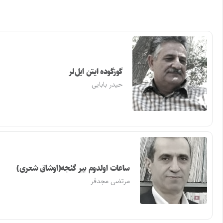
گوزگوده ایتن ایل‌لر
حیدر بابایی
ساعات اولدوم بیر گئجه(اوشاق شعری)
مرتضی مجدفر