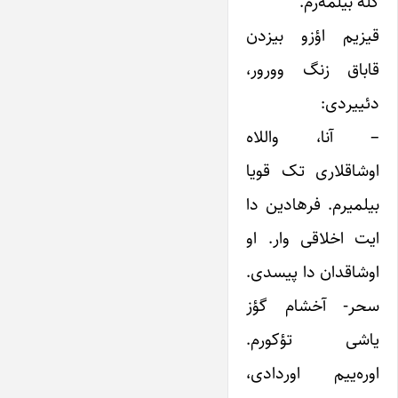
گله بیلمه‌رم.
قیزیم اؤزو بیزدن
قاباق زنگ وورور،
دئییردی:
– آنا، واللاه
اوشاقلاری تک قویا
بیلمیرم. فرهادین دا
ایت اخلاقی وار. او
اوشاقدان دا پیسدی.
سحر- آخشام گؤز
یاشی تؤکورم.
اوره‌ییم اوردادی،