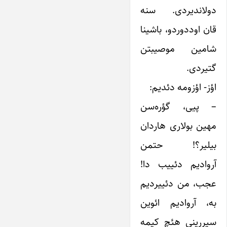
دولاندیردی. سنه
قان اوددوردو، باشینا
شامین موصیبتن
گتیردی.
اؤز- اؤزومه دئدیم:
– پیی، گؤره‌سن
مهین بولاری هاردان
بیلیر؟! حتمن
آروادیم دئییب دا!
عجب، من دئییردیم
به، آروادیم ائوین
سیررینی هئچ کیمه