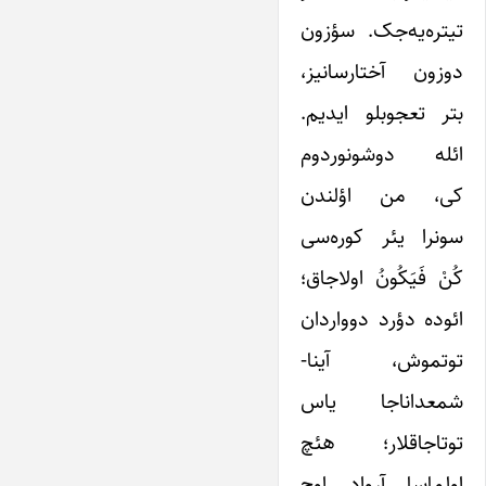
تیتره‌یه‌جک. سؤزون
دوزون آختارسانیز،
بتر تعجوبلو ایدیم.
ائله دوشونوردوم
کی، من اؤلندن
سونرا یئر کوره‌سی
کُنْ فَیَکُونُ اولاجاق؛
ائوده دؤرد دوواردان
توتموش، آینا-
شمعداناجا یاس
توتاجاقلار؛ هئچ
اولماسا آرواد اوچ