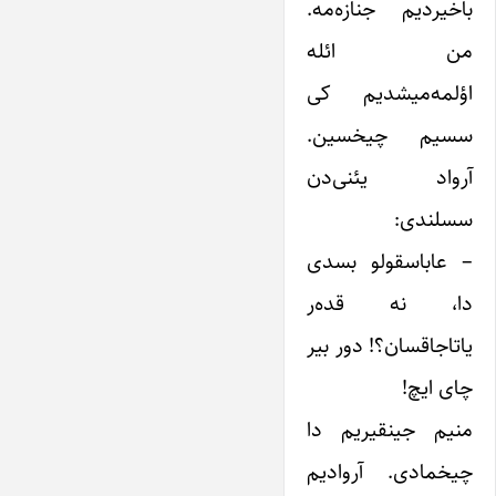
باخیردیم جنازه‌مه.
من ائله
اؤلمه‌میشدیم کی
سسیم چیخسین.
آرواد یئنی‌دن
سسلندی:
– عاباسقولو بسدی
دا، نه قده‌ر
یاتاجاقسان؟! دور بیر
چای ایچ!
منیم جینقیریم دا
چیخمادی. آروادیم