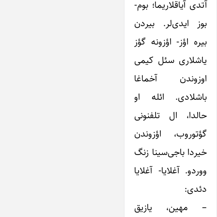
آتدی آیاقلاریما؛ بوم-
بوز ایدی‌لر. بیردن
بیره اؤز- اؤزونه گؤز
یاشلاری سئل کیمی
اوزوندن آخماغا
باشلادی. ائله او
حالدا، ال تلفنونی
گؤتوروب، اؤزوندن
خیردا باجی‌سینا زنگ
ووردو. آغلایا- آغلایا
دئدی:
– مهین، یازیق