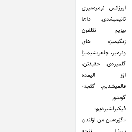
اورژانس نومره‌میزی
تانیمیشدی. داها
بیزیم تئلفون
زنگیمیزه های
وئرمیر، چاغریشیمیزا
گلمیردی. حقیقتن،
اؤز الیمده
قالمیشدیم. گئجه-
گوندور
فیکیرلشیردیم:
«گؤره‌سن من اؤلندن
سونرا نئجه