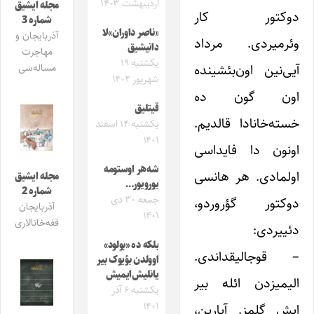
اردیبهشت ۱۴۰۳
مجله ایشیق
دوکتور کار
شماره 3
«ناصر داوران»لا
آذربایجان و
وئرمیردی. مرداد
دانیشیق
مهاجرت
یکشنبه ۱۹
آیی‌نین اون‌بئشینده
مساله‌سی
شهریور ۱۴۰۲
اون گون ده
قیتلیق
خسته‌خانادا قالدیم.
یکشنبه ۱۴ اسفند
۱۴۰۱
اونون دا فایداسی
شه‌هر اوستومه
اولمادی. هر هانسی
مجله ایشیق
یورویور…
شماره 2
جمعه ۳۰ دی
دوکتور گؤروردو،
آذربایجان
۱۴۰۱
قفه‌خانالاری
دئییردی:
بلکه ده «بولود»
– قوجالیقداندی.
اوولدن بؤیوک بیر
یانلیش‌ایمیش
الیمیزدن ائله بیر
یکشنبه ۶ آذر
۱۴۰۱
ایش گلمز. آپارین،