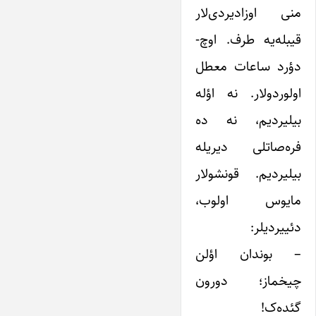
منی اوزادیردی‌لار
قیبله‌یه طرف. اوچ-
دؤرد ساعات معطل
اولوردولار. نه اؤله
بیلیردیم، نه ده
فره‌صاتلی دیریله
بیلیردیم. قونشولار
مایوس اولوب،
دئییردیلر:
– بوندان اؤلن
چیخماز؛ دورون
گئده‌ک!