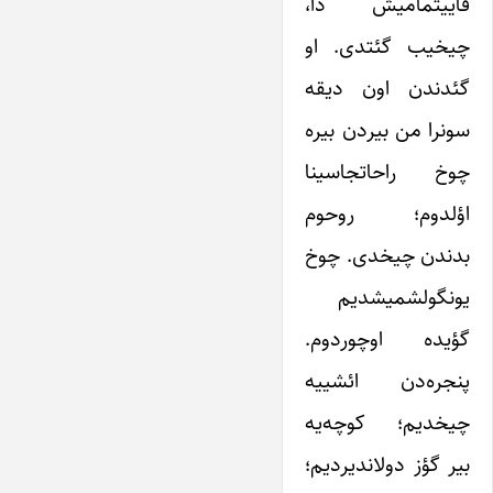
قاییتمامیش دا،
چیخیب گئتدی. او
گئدندن اون دیقه
سونرا من بیردن بیره
چوخ راحاتجاسینا
اؤلدوم؛ روحوم
بدندن چیخدی. چوخ
یونگولشمیشدیم
گؤیده اوچوردوم.
پنجره‌دن ائشییه
چیخدیم؛ کوچه‌یه
بیر گؤز دولاندیردیم؛