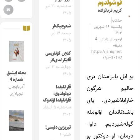
قوشولدوم
سه‌شنبه ۳۰ تیر
کریم قربانزاده
۱۴۰۵
حئکایه
شعرجیک‌لر
یکشنبه ۱۶ شهریور
۱۴۰۴
جمعه ۱۹ تیر
اوخوماق زامانی: 4
۱۴۰۵
دقیقه
https://ishiq.net
کئچن گونلریمی
/?p=37192
قایتارایدی‌لار
چهارشنبه ۳ تیر
مجله ایشیق
۱۴۰۵
بو ایل بایرامدان بری
شماره 4
آذربایجان
حالیم هرگون
قارانلیقدا
دوغولدوق؛
توی‌لاری
خارابلاشیردی. یای
قارانلیقدا اؤلدوک
سه‌شنبه ۵ اسفند
باشلاناندان اؤلومله
۱۴۰۴
گوله‌شیردیم. داوا-
تبریزین دلیسی‌!
درمان، او دوکتور بو
شنبه ۱