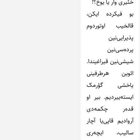
خئیری وار یا یوخ؟!
بو فیکرده ایکن،
قالخیب اوتوردوم
پذیرایی‌نین
پرده‌سی‌نین
شیشی‌نین قیراغیندا.
ائوین هرطرفینی
یاخشی گؤرمک
ایسته‌ییردیم. بیر او
قده‌ر چکمه‌دی
آروادیم قاپی‌یا آچار
سالیب، ایچه‌ری