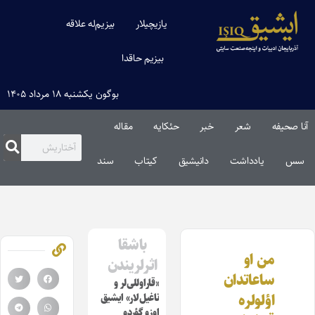
یازیچیلار
بیزیم‌له علاقه
بیزیم حاقدا
بوگون یکشنبه ۱۸ مرداد ۱۴۰۵
آنا صحیفه
شعر
خبر
حئکایه
مقاله‌
سس
یادداشت
دانیشیق
کیتاب
سند
باشقا
من او
اثرلریندن
ساعاتدان
«قاراوللی‌لر و
اؤلولره
ناغیل‌لار» ایشیق
اوزو گؤردو