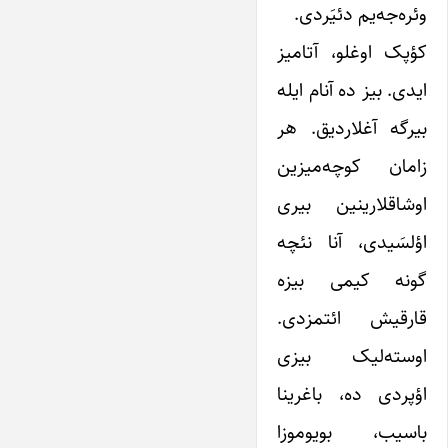
وئره‌جه‌یم دئیَردی.
کؤپک اوغلو، آتامیز
ایدی. بیز ده آنام ایله
بیرگه آغلاردیق. هر
زامان کوچه‌میزین
اوشاقلارینین بیری
اؤلسَیدی، آنا نئچه
گونه کیمی بیزه
قارقیش ائتمزدی.
اوسته‌لیک بیزی
اؤپردی ده، باغرینا
باسیب، بویوموزا