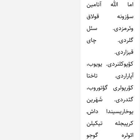
اما الله آتامین
سؤزونه قولاق
وئرمزدی. سئل
گلردی. چای
قیزاردی.
کؤپوکلنردی. یویوب،
آپاراردی. تاختا
کؤرپولری گؤتوروب،
گئدردی. شَهَرین
یوخاریسیندا داش‌ـ
کرپیجله تیکیلن
ائولره گوجو