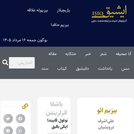
یازیچیلار
بیزیم‌له علاقه
بیزیم حاقدا
بوگون جمعه ۱۶ مرداد ۱۴۰۵
آنا صحیفه
شعر
خبر
حئکایه
مقاله‌
سس
یادداشت
دانیشیق
کیتاب
سند
باشقا
بیزیم ائو
اثرلریندن
نوغول قابیندا
علی‌اشرف
ایکی بالیق
درویشیان
جمعه ۲۵ آبان