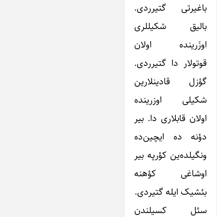
باغیرتی گتیرردی.
بالیق شکیللری
اوزَرینده اولان
قوتولار دا گتیرردی.
گؤزل قادینلارین
شکیلی اوزرینده
اولان قابلاری دا. بیر
دؤنه ده ایچین‌ده
ونگیلده‌ین کؤرپه بیر
اوشاغی کؤهنه
بئشیک ایله گتیردی.
سئل کسیلندن