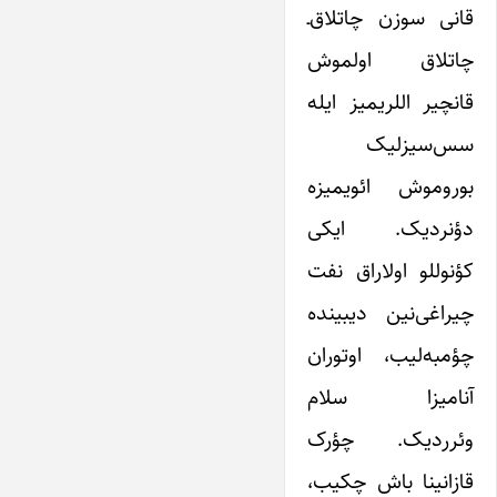
قانی سوز‌ن چاتلاق‌ـ
چاتلاق اولموش
قانچیر اللریمیز ایله
سس‌سیزلیک
بوروموش ائویمیزه
دؤنردیک. ایکی
کؤنوللو اولاراق نفت
چیراغی‌نین دیبینده
چؤمبه‌لیب، اوتوران
آنامیزا سلام
وئرردیک. چؤرک
قازانینا باش چکیب،