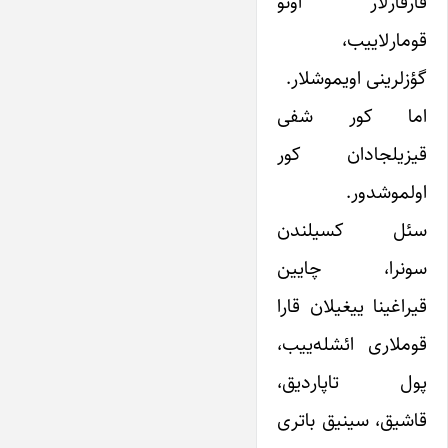
قارقارلار اونو
قومارلاییب،
گؤزلرینی اویموشلار.
اما کور شفی
قیزیلجادان کور
اولموشدور.
سئل کسیلندن
سونرا، چایین
قیراغینا ییغیلان قارا
قوملاری ائشله‌ییب،
پول تاپاردیق،
قاشیق، سینیق باتری