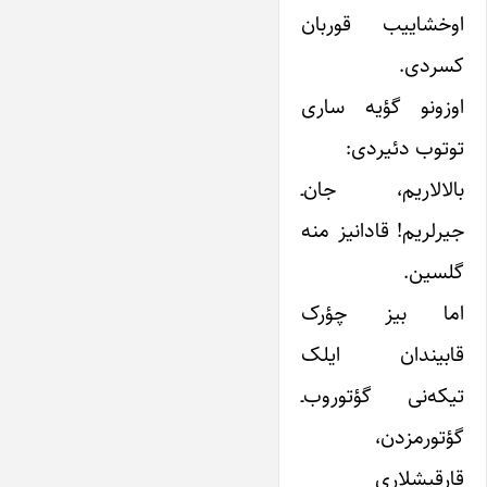
اوخشاییب قوربان
کسردی.
اوزونو گؤیه ساری
توتوب دئیردی:
بالالاریم، جان‌ـ
جیرلریم! قادانیز منه
گلسین.
اما بیز چؤرک
قابیندان ایلک
تیکه‌نی گؤتوروب‌ـ
گؤتورمزدن،
قارقیشلاری