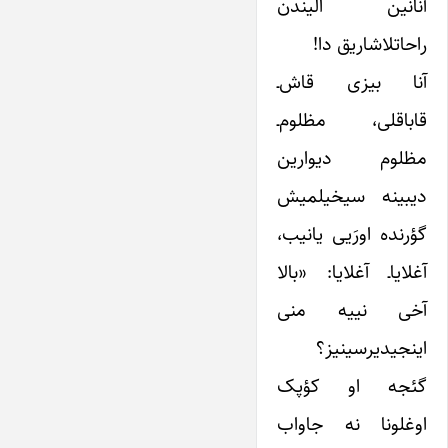
آنانین الیندن
راحاتلاشاریق دا!
آنا بیزی قاش‌ـ
قاباقلی، مظلوم‌ـ
مظلوم دیوارین
دیبینه سیخیلمیش
گؤر‌نده اورَیی یانیب،
آغلایاـ آغلایا: «بالا
آخی نییه منی
اینجیدیرسینیز؟
گئجه او کؤپک
اوغلونا نه جاواب