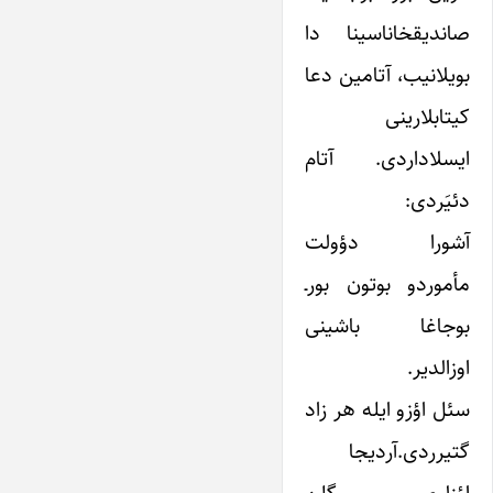
صاندیقخاناسینا دا
بویلانیب، آتامین دعا
کیتابلارینی
ایسلاداردی. آتام
دئیَردی:
آشورا دؤولت
مأموردو بوتون بورـ
بوجاغا باشینی
اوزالدیر.
سئل اؤزو ایله هر زاد
گتیرردی.آردیجا