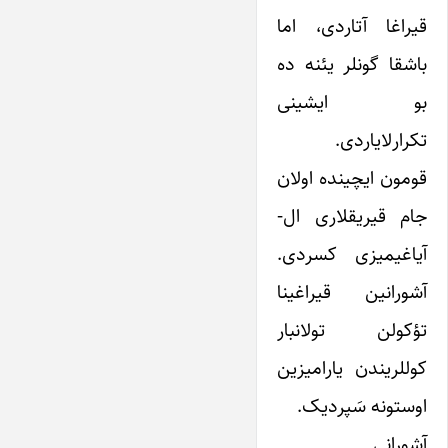
قیراغا آتاردی، اما
باشقا گونلر یئنه ده
بو ایشینی
تکرارلایاردی.
قومون ایچینده اولان
جام قیریقلاری ال-
آیاغیمیزی کسردی.
آشورانین قیراغینا
تؤکولن تولانبار
کوللریندن یارامیزین
اوستونه سَپردیک.
آشورانی