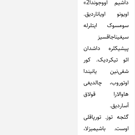
داشیم اووجوندا2»
اویونو اویاناردیق.
سومسوک ایتلرله
سیغیناجاقسیز
پیشیکلره داشدان
ائو تیکردیک. کور
شفی‌نین یانیندا
اوتوروب، چالدیغی
هاوالارا قولاق
آساردیق.
گئجه توزـ تورپاقلی
اوست‌ـ باشیمیزلا،