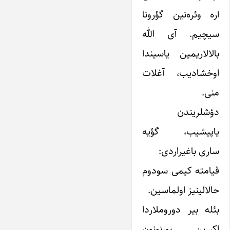
اره وئره‌نین گؤرونا
سیچیم. آی الله
بالالاریمین یاسیندا
اوخشادیب، آغلات
منی.
دؤشلریندن
یاپیشیب، گؤیه
ساری باغیراردی:
قیامته کیمی سودوم
حالالینیز اولماسین.
بئله بیر دوروملاردا
اکبرین بورنونون