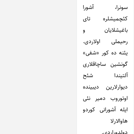
سونرا، آشورا
کئچمیشلره تای
باغیشلایان و
رحیملی اولاردی.
یئنه ده کور «شفی»
گونشین ساچاقلاری
آلتیندا شئح
دیوارلارین دیبینده
اوتوروب دمیر نئی
ایله آشورانی کوردو
هاوالارلا
دولدوراردی.