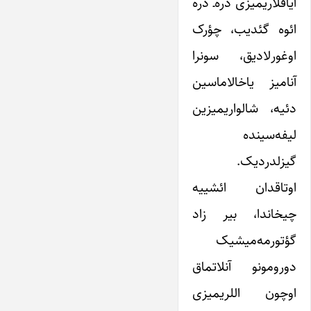
آیاقلاریمیزی دره‌ـ دره
ائوه گئدیب، چؤرک
اوغورلادیق، سونرا
آنامیز یاخالاماسین
دئیه، شالواریمیزین
لیفه‌سینده
گیزلدردیک.
اوتاقدان ائشییه
چیخاندا، بیر زاد
گؤتورمه‌میشیک
دورومونو آنلاتماق
اوچون اللریمیزی