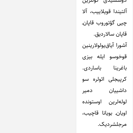
دوشسَیدی کوللرین
آلتیندا قویلاییب، آلا
چیی گؤتوروب قاپان‌ـ
قاپان سالاردیق.
آشورا آیاق‌یولولارینین
قوخوسو ایله بیزی
باغرینا باساردی.
کرپیجلی ائولره سو
داشییان دمیر
لوله‌لرین اوستونده
اویان‌ـ بویانا قاچیب،
مرجلشردیک.