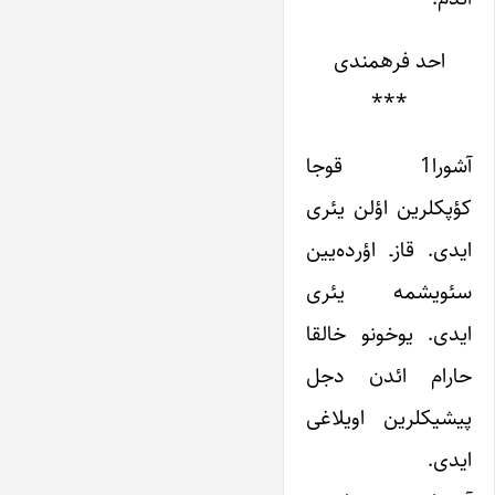
احد فرهمندی
***
آشورا1 قوجا
کؤپکلرین اؤلن یئری
ایدی. قازـ اؤرده‌یین
سئویشمه یئری
ایدی. یوخونو خالقا
حارام ائد‌ن دجل
پیشیکلرین اویلاغی
ایدی.