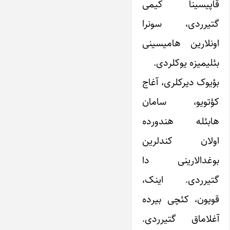
قاپیسینا کیمی
گتیرردی، سونرا
اونلارین هامیسینی
بئلیمیزه یوکلردی.
بؤیوک دیرکلری، آغاج
کؤتویو، سامان
هابئله هندورده
اولان کندلرین
بوغدالارینی دا
گتیرردی. اینک،
قویون، کئچی بیرده
آغلاماق گتیرردی.