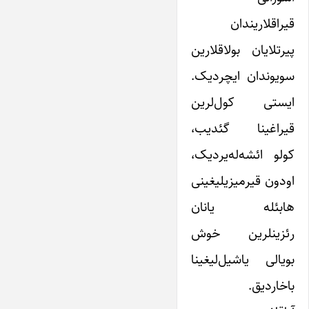
قیراقلاریندان
پیرتلایان بولاقلارین
سویوندان ایچردیک.
ایستی کول‌لرین
قیراغینا گئدیب،
کولو ائشه‌له‌یردیک،
اودون قیرمیزیلیغینی
هابئله یانان
رئزینلرین خوش
بویالی یاشیل‌لیغینا
باخاردیق.