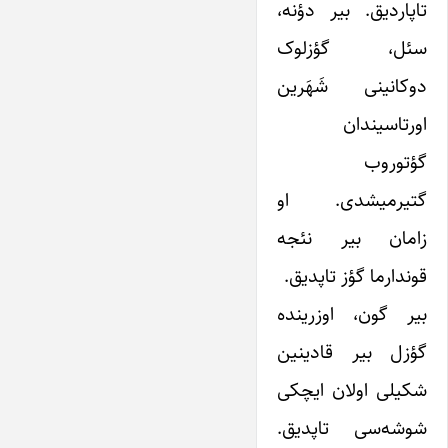
تاپاردیق. بیر دؤنه،
سئل، گؤزلوک
دوکانینی شَهَرین
اورتاسیندان
گؤتوروب
گتیرمیشدی. او
زامان بیر نئجه
قوندارما گؤز تاپدیق.
بیر گون، اوزرینده
گؤزل بیر قادینین
شکیلی اولان ایچکی
شوشه‌سی تاپدیق.