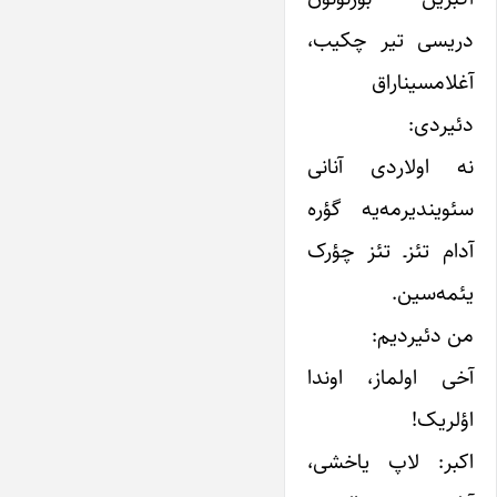
دریسی تیر چکیب،
آغلامسیناراق
دئیردی:
نه اولاردی آنانی
سئویندیرمه‌یه گؤره
آدام تئزـ تئز چؤرک
یئمه‌سین.
من دئیردیم:
آخی اولماز، اوندا
اؤلریک!
اکبر: لاپ یاخشی،