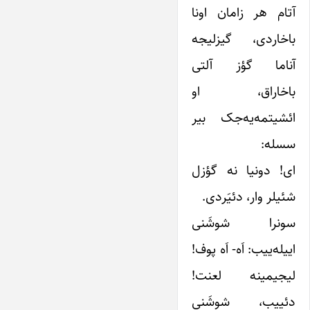
آتام هر زامان اونا
باخاردی، گیزلیجه
آناما گؤز آلتی
باخاراق، او
ائشیتمه‌یه‌جک بیر
سسله:
ای! دونیا نه گؤزل
شئیلر وار، دئیَردی.
سونرا شوشَنی
اییله‌ییب: اَه- اَه پوف!
لیجیمینه لعنت!
دئییب، شوشَنی