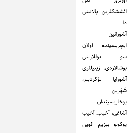
اؤزلری گلن
ائششکلرین پالانینی
دا.
آشورانین
ایچریسینده اولان
سو یوللارینی
بوشالاردی. زیبیللری
آشورایا تؤکردیلر،
شَهَرین
یوخاریسیندان
آشاغی، آخیب‌ـ آخیب
یوکونو بیزیم ائوین