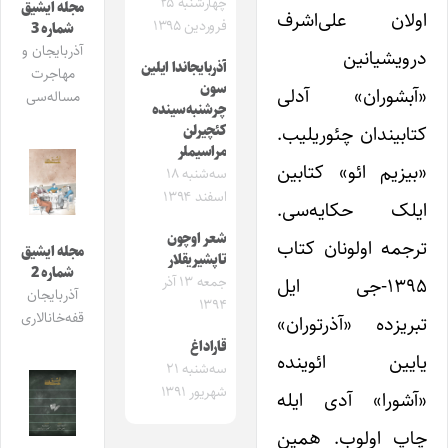
چهارشنبه ۲۵
مجله ایشیق
اولان علی‌اشرف
فروردین ۱۳۹۵
شماره 3
آذربایجان و
درویشیانین
آذربایجاندا ایلین
مهاجرت
سون
«آبشوران»‌ آدلی
مساله‌سی
چرشنبه‌سینده
کتابیندان چئوریلیب.
کئچیرلن
مراسیملر
«بیزیم ائو» کتابین
سه‌شنبه ۱۸
اسفند ۱۳۹۴
ایلک حکایه‌سی‌.
شعر اوچون
ترجمه اولونان کتاب
مجله ایشیق
تاپشیریقلار
شماره 2
۱۳۹۵-جی ایل
جمعه ۱۳ آذر
آذربایجان
۱۳۹۴
قفه‌خانالاری
تبریزده «آذرتوران»
قاراداغ
یایین ائوینده
سه‌شنبه ۲۱
شهریور ۱۳۹۱
«آشورا» آدی ایله
چاپ اولوب. همین