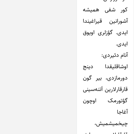
کور شفی همیشه
آشورانین قیراغیندا
ایدی. گؤزلری اویوق
ایدی.
آنام دئیردی:
اوشاقلیقدا دینج
دورمازدی، بیر گون
قارقارلارین اَتنه‌سینی
گؤتورمک اوچون
آغاجا
چیخمیشمیش،