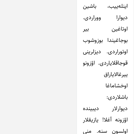
اینله‌ییب، باشین
دیوارا ووراردی.
اوتاغین بیر
بوجاغیندا بوزوشوب
اوتوراردی. دیزلرینی
قوجاقلایاردی. اؤزونو
ییرغالایاراق
اوخشاماغا
باشلاردی:
دیوارلار دیبینده
اؤزونه آغلا! یازیقلار
اولسون سنه. منی