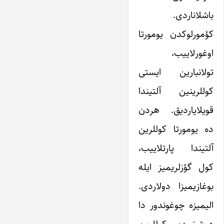
باشلاناردی.
کؤمورلوکدن یومورتا
اوغورلاییب،
تولانبارین ایستی
کوللرینین آلتیندا
قویلایاردیق. هردن
ده یومورتا کوللرین
آلتیندا پارتلاییب،
کول گؤزلریمیز ایله
بوغازیمیزا دولاردی.
الیمیزه چوغوندور دا