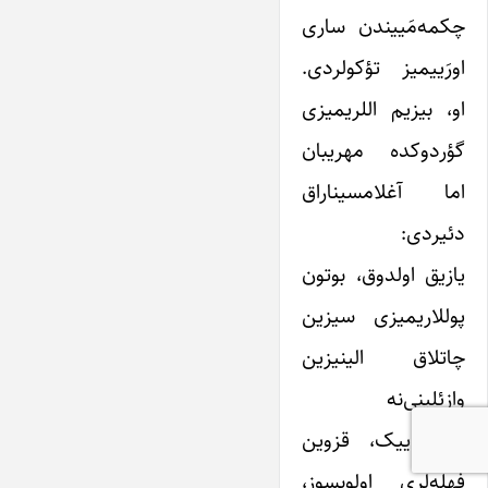
چکمه‌مَییندن ساری
اورَییمیز تؤکولردی.
او، بیزیم اللریمیزی
گؤردوکده مهریبان
اما آغلامسیناراق
دئیردی:
یازیق اولدوق، بوتون
پوللاریمیزی سیزین
چاتلاق الینیزین
وازئلینی‌نه
وئرملی‌ییک، قزوین
فهله‌لری اولوبسوز،