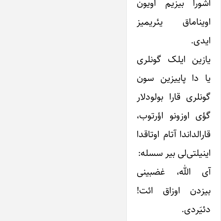
آشورا بیزیم اویون
اویناماق یئریمیز
ایدی.
یازین ایلک گونلری
یا دا پاییزین سون
گونلری قارا بولودلار
گؤی اوزونو اؤرتوب،
قارالداندا آتام اوتاقدا
اینیلتی‌لی بیر سسله:
آی الله، غضبینی
بیزدن اوزاق ائت!
دئیَردی.