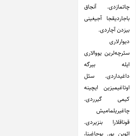
چاتمازدی. آنجاق
باجاردیقجا آجیغینی
بیزدن آچاردی.
دیوارلاری
سئرچه‌لرین یووالاری
ایله بیرگه
داغیداردی. سئل
اوتاغیمیزین ایچینه
کیمی گیرردی.
چاغیریلمامیش
قوناقلارا بنزیردی.
ائوین بورـ بوجاغینا،