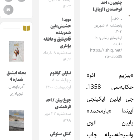
چئویرن: احد
۱۴۰۳
فرهمندی (اویاق)
حئکایه
«ویدا
پنجشنبه ۸ شهریور
حشمتی»‌نین
۱۴۰۳
شعرینده
اوخوماق زامانی: 5
قادینلیق و عاطفه
دقیقه
یؤنلری
https://ishiq.net/
سه‌شنبه ۸ خرداد
?p=35509
۱۴۰۳
نیازلی کؤنلوم
مجله ایشیق
«بیزیم ائو»
شماره 4
چهارشنبه ۸
حکایه‌سی 1358ـ
آذربایجان
اردیبهشت ۱۴۰۰
توی‌لاری
جی ایلین ایکینجی
چوخ بیلن / احد
فرهمندی
آییندا «یارمحمد»
سه‌شنبه ۲۲ مهر
۱۳۹۹
یایین ائوی
واسیطه‌سیله چاپ
گئنل سئوگی