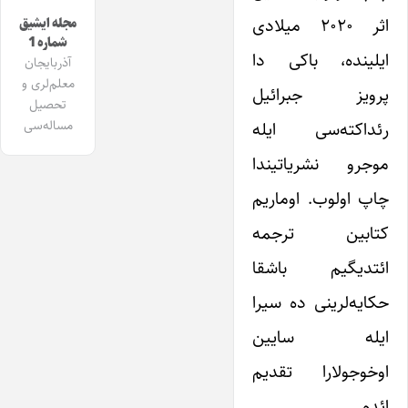
اثر ۲۰۲۰ میلادی
مجله ایشیق
شماره 1
ایلینده، باکی دا
آذربایجان
معلم‌لری و
پرویز جبرائیل
تحصیل
مساله‌سی
رئداکته‌سی ایله
موجرو نشریاتیندا
چاپ اولوب. اوماریم
کتابین ترجمه
ائتدیگیم باشقا
حکایه‌لرینی ده سیرا
ایله سایین
اوخوجولارا تقدیم
ائدم.