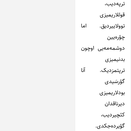
ترپه‌دیب،
قوللاریمیزی
توولاییردیق. اما
چؤره‌یین
دوشمه‌مه‌یی اوچون
بد‌نیمیزی
ترپتمزدیک. آنا
گؤرسَیدی
بودلاریمیزی
دیرناقدان
کئچیردیب،
گؤیرده‌جکدی.