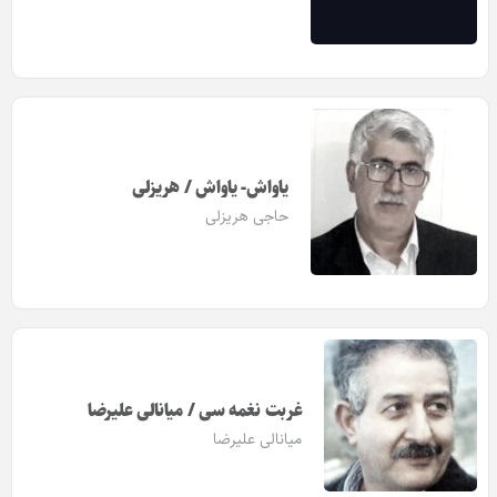
یاواش- یاواش / هریزلی
حاجی هریزلی
غربت نغمه سی / میانالی علیرضا
میانالی علیرضا