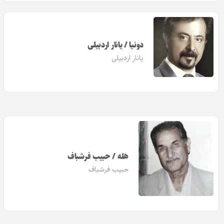
دونیا / یانار اردبیلی
یانار اردبیلی
هله / حبیب فرشباف
حبیب فرشباف