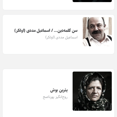
سن گلمه‌دین… / اسماعیل مددی (اولکر)
اسماعیل مددی (اولکر)
یئرین بوش
روح‌انگیز پورناصح