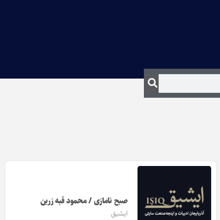
صبح نامازی / محمود قبه زرین
ایشیق