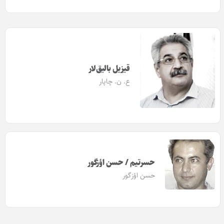
قیزیل بالیق‌لار
ع. ن. چاپار
حسرتیم / حسن اؤزگور
حسن اؤزگور