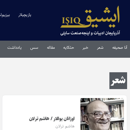
یازیچیلار
بیزیم‌ل
آنا صحیفه
شعر
خبر
حئکایه
مقاله‌
سس
یادداشت
شعر
اوزانان یوللار / هاشم ترلان
هاشم ترلان