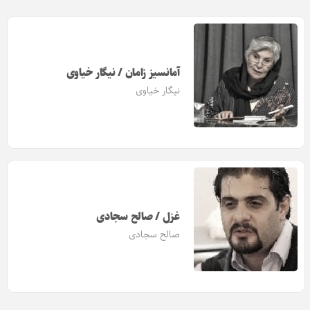
آمانسیز زامان / نیگار خیاوی
نیگار خیاوی
غزل / صالح سجادی
صالح سجادی