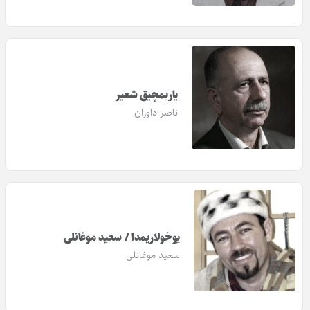
یاریمچیق شعیر
ناصر داوران
یوخولاریمدا / سعید موغانلی
سعید موغانلی