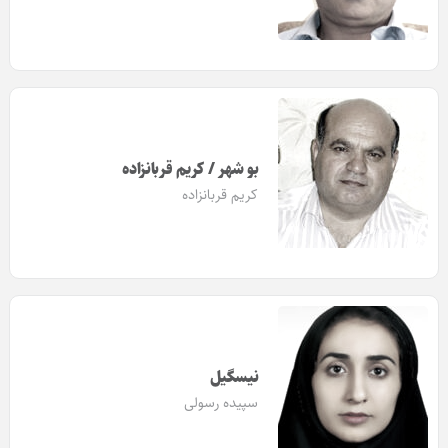
بو شهر / کریم قربانزاده
کریم قربانزاده
نیسگیل
سپیده رسولی