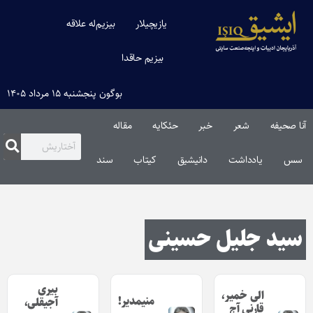
یازیچیلار
بیزیم‌له علاقه
بیزیم حاقدا
بوگون پنجشنبه ۱۵ مرداد ۱۴۰۵
آنا صحیفه
شعر
خبر
حئکایه
مقاله‌
سس
یادداشت
دانیشیق
کیتاب
سند
سید جلیل حسینی
بیری
الی خمیر،
منیمدیر!
آجیقلی‌،
قارنی آج