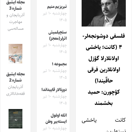
مجله ایشیق
تبریزیم منیم
شماره 3
چهارشنبه ۱۰ تیر
آذربایجان و
۱۴۰۵
مهاجرت
مساله‌سی
سئچیلمیش
فلسفی دوشونجه‌لر-
اثرلر(معجز)
چهارشنبه ۱۰ تیر
۴ (کانت؛ یاخشی
۱۴۰۵
اولانلارلا گؤزل
مجموعه ۱
اولانلارین فرقی
چهارشنبه ۱۰ تیر
مجله ایشیق
۱۴۰۵
حاقّیندا)
شماره 2
آذربایجان
دورنالار قاییداندا
کؤچورن: حمید
قفه‌خانالاری
چهارشنبه ۱۰ تیر
بخشمند
۱۴۰۵
ائله اوغول
کانت یاخشی
ایسته‌ییر وطن
چهارشنبه ۱۰ تیر
نسنه‌لرین