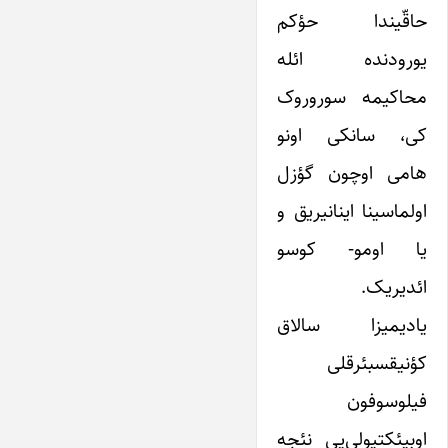
حاقّیندا حؤکم
یورودنده ائله
محاکیمه سوروروک
کی، سانکی اونو
هامی اوچون گؤزل
اولماسینا اینانیریق و
یا اومو- کوسو
ائدیریک.
یادیمیزا سالاق
کؤنیقسبئرقلی
فیلوسوفون
اوبیئکتیولی‌یی نئجه