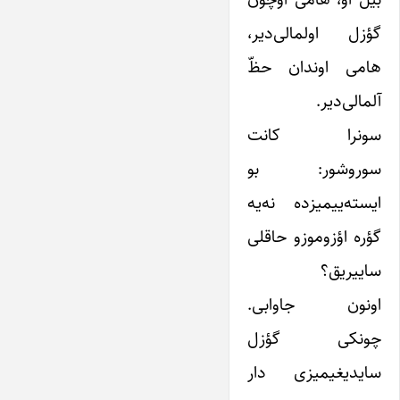
گؤزل اولمالی‌دیر،
هامی اوندان حظّ
آلمالی‌دیر.
سونرا کانت
سوروشور: بو
ایسته‌ییمیزده نه‌یه
گؤره اؤزوموزو حاقلی
ساییریق؟
اونون جاوابی.
چونکی گؤزل
سایدیغیمیزی دار