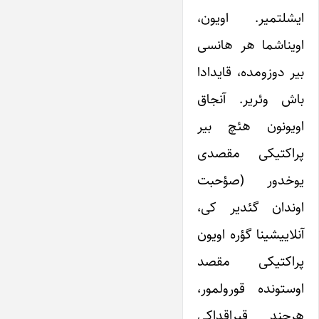
ایشلتمیر. اویون،
اویناشما هر هانسی
بیر دوزومده، قایدادا
باش وئریر. آنجاق
اویونون هئچ بیر
پراکتیکی مقصدی
یوخدور (صؤحبت
اوندان گئدیر کی،
آنلاییشینا گؤره اویون
پراکتیکی مقصد
اوستونده قورولمور،
هرچند قیراقداکی