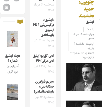
چئویرن:
سه‌شنبه ۶ مرداد
حمید
۱۴۰۵
بخشمند
«ایشیق»
ایشیق
درگیسی‌نین PDF
یادداشت
آرشیوی
چهارشنبه ۱۵ مرداد
یاییملاندی
۱۳۹۳
چهارشنبه ۳۱ تیر
اوخوماق زامانی: 4
۱۴۰۵
دقیقه
https://ishiq.net/
ادبی کؤرپو (آیلیق
مجله ایشیق
?p=9557
ادبی درگی) ۴۶
شماره 4
سه‌شنبه ۲۳ تیر
آذربایجان
۱۴۰۵
توی‌لاری
«بیزیم قیزلارین
حیکایه‌سی»
یایینلانماقدادیر!
سه‌شنبه ۱۶ تیر
۱۴۰۵