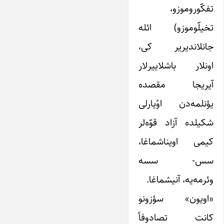
تفکّوروموزو،
تخیلّوموزو) ائله
جانلاندیریر کی،
اونلار باشلاییرلار
آیریجا مقصده
یؤنلمه‌دن اوُیارلی
شکیلده آزاد قوّه‌لر
کیمی اویناشماغا،
سس- سسه
وئرمه‌یه، آنیشماغا.
«اویون» سؤزونو
کانت تصادوفاً