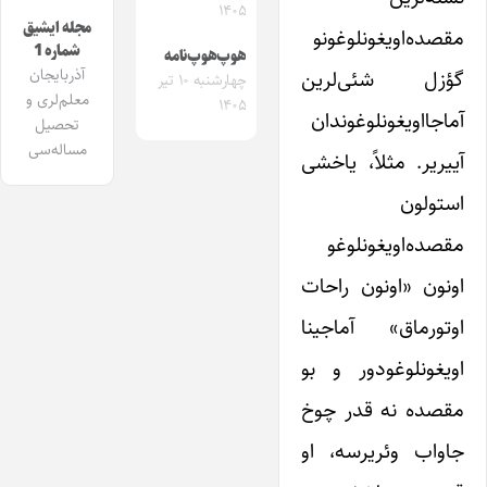
۱۴۰۵
مجله ایشیق
مقصده‌اویغونلوغونو
شماره 1
هوپ‌هوپ‌نامه
آذربایجان
گؤزل شئی‌لرین
چهارشنبه ۱۰ تیر
معلم‌لری و
۱۴۰۵
آماجااویغونلوغوندان
تحصیل
مساله‌سی
آییریر. مثلاً، یاخشی
استولون
مقصده‌اویغونلوغو
اونون «اونون راحات
اوتورماق» آماجینا
اویغونلوغودور و بو
مقصده نه قدر چوخ
جاواب وئریرسه، او