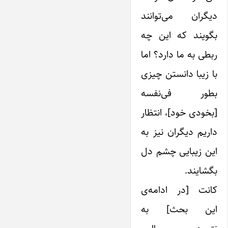
دیگران می‌توانند
بگویند که این چه
ربطی به ما دارد؟ اما
با زیبا دانستن چیزی
بطور فی‌نفسه
[بخودی خود]، انتظار
داریم دیگران نیز به
این زیبایی چشم دل
بگشایند.
کانت [در ادامه‌ی
این بحث] به