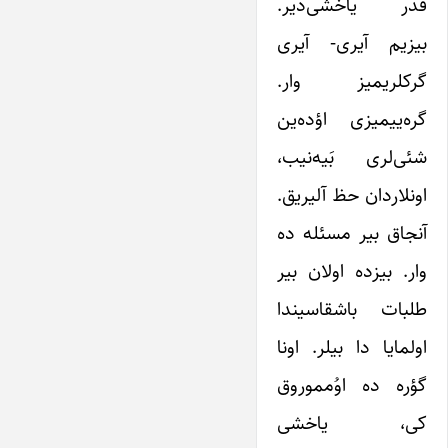
قدر یاخشی‌دیر.
بیزیم آیری- آیری
گرکلریمیز وار.
گره‌ییمیزی اؤده‌ین
شئی‌لری بَیه‌نیب،
اونلاردان حظ آلیریق.
آنجاق بیر مسئله ده
وار. بیزده اولان بیر
طلبات باشقاسیندا
اولمایا دا بیلر. اونا
گؤره ده اوُمموروق
کی، یاخشی