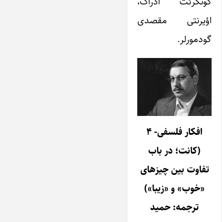
کونکرئت ادراک،
اؤیرنتی مقصدی
گودمورلر.
افکار فلسفی- ۴
(
کانت؛ در باب
تفاوت بین چیزهای
«خوب» و «زیبا»)
ترجمه: حمید