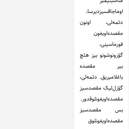
مناسبتیمیز
اوماجاقسیزدیرسا،
دئمه‌لی، اونون
مقصده‌اویغون
فورماسینی،
گؤرونوشونو بیز هئچ
بیر مقصده
باغلامیریق. دئمه‌لی،
گؤزل‌لیک مقصدسیز
مقصده‌اویغونلوقدور.
بس مقصدسیز
مقصده‌اویغونلوق