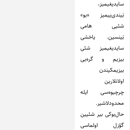
سایدیغیمیز،
بَیندی‌ییمیز «بو»
شئیی هامی
بَینسین. یاخشی
سایدیغیمیز شئی
بیزیم و گره‌یی
بیزیمکیندن
اولانلارین
چرچیوه‌سی ایله
محدودلاشیر.
حال‌بوکی بیر شئیین
گؤزل اولماسی