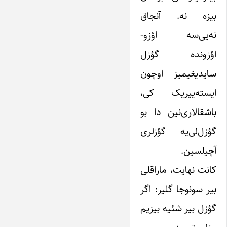
بیزه نه. آنجاق
نه‌یی‌سه اؤزو-
اؤزونده گؤزل
سایدیغیمیز اوچون
ایسته‌ییریک کی،
باشقالاری‌نین دا بو
گؤزل‌لی‌یه گؤزلری
آچیلسین.
کانت نهایت، ماراقلی
بیر سونوجا گلیر: اگر
گؤزل بیر شئیه بیزیم