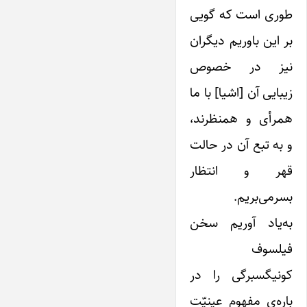
طوری است که گویی
بر این باوریم دیگران
نیز در خصوص
زیبایی آن [اشیا] با ما
همرأی و همنظرند،
و به تبع آن در حالت
قهر و انتظار
بسرمی‌بریم.
به‌یاد آوریم سخن
فیلسوف
کونیگسبرگی را در
باره‌ی مفهوم عینیّت