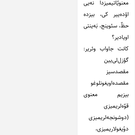
معنویّاتیمیزدا نه‌یی
اؤده‌ییر کی، بیزده
حظّ، سئوینج، بَه‌ینتی
اویادیر؟
کانت جاواب وئریر:
گؤزل‌لی‌یین
مقصدسیز
مقصده‌اویغونلوغو
بیزیم معنوی
قوّه‌لریمیزی
(دوشونجه‌لریمیزی
دوُیغولاریمیزی،