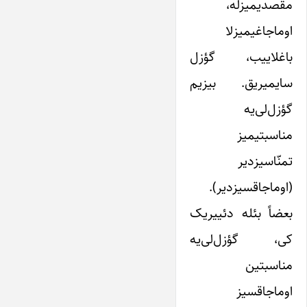
مقصدیمیزله،
اوماجاغیمیزلا
باغلاییب، گؤزل
سایمیریق. بیزیم
گؤزل‌لی‌یه
مناسبتیمیز
تمنّاسیزدیر
(اوماجاقسیزدیر).
بعضاً بئله دئییریک
کی، گؤزل‌لی‌یه
مناسبتین
اوماجاقسیز