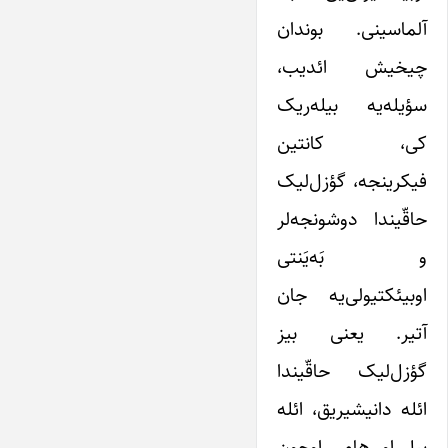
آلماسینی. بوندان
چیخیش ائدیب،
سؤیله‌یه بیله‌ریک
کی، کانتین
فیکرینجه، گؤزل‌لیک
حاقّیندا دوشونجه‌لر
و بَه‌یَنتی
اوبیئکتیولی‌یه جان
آتیر. یعنی بیز
گؤزل‌لیک حاقّیندا
ائله دانیشیریق، ائله
بیل او، هامی اوچون