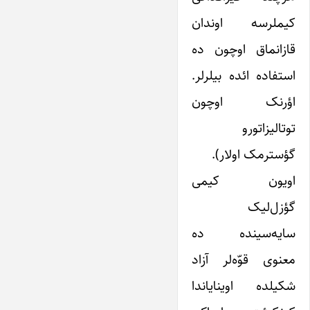
کیملرسه اوندان
قازانماق اوچون ده
استفاده ائده بیلرلر.
اؤرنک اوچون
توتالیزاتورو
گؤسترمک اولار).
اویون کیمی
گؤزل‌لیک
سایه‌سینده ده
معنوی قوّه‌لر آزاد
شکیلده اوینایاندا