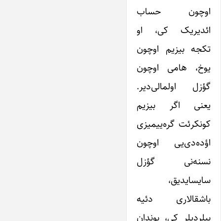
اوچون حساب
ائدیریک کی، او
تکجه بیزیم اوچون
یوخ، هامی اوچون
گؤزل اولمالی‌دیر.
یعنی اگر بیزیم
کونکرئت گره‌ییمیزی
اؤده‌دی‌یی اوچون
نسنه‌نی گؤزل
سایسایدیق،
باشقالاری دئیه
بیلردیلر کی، بوندان