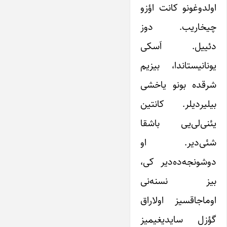
اولدوغونو کانت اؤزو
چیخاریب. دوز
دئییل. اَسکی
یونانیستاندا، بیزیم
شرقده بونو یاخشی
بیلیردیلر. کانتین
یئنی‌لی‌یی باشقا
شئی‌دیر. او
دوشونجه‌ده‌دیر کی،
بیز نسنه‌نی
اوماجاقسیز اولاراق
گؤزل سایدیغیمیز