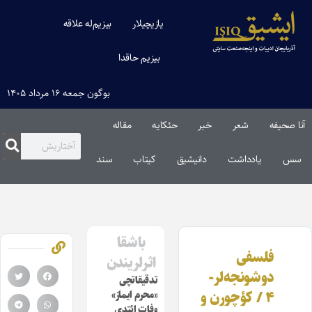
یازیچیلار
بیزیم‌له علاقه
بیزیم حاقدا
بوگون جمعه ۱۶ مرداد ۱۴۰۵
آنا صحیفه
شعر
خبر
حئکایه
مقاله‌
سس
یادداشت
دانیشیق
کیتاب
سند
باشقا
فلسفی
اثرلریندن
دوشونجه‌لر-
تدقیقاتچی
۴ / کؤچورن و
«محرم ایماز»
وفات ائتدی